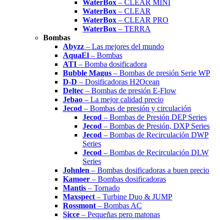
WaterBox
– CLEAR MINI
WaterBox
– CLEAR
WaterBox
– CLEAR PRO
WaterBox
– TERRA
Bombas
Abyzz
– Las mejores del mundo
AquaEl
– Bombas
ATI
– Bomba dosificadora
Bubble Magus
– Bombas de presión Serie WP
D-D
– Dosificadoras H2Ocean
Deltec
– Bombas de presión E-Flow
Jebao
– La mejor calidad precio
Jecod
– Bombas de presión y circulación
Jecod
– Bombas de Presión DEP Series
Jecod
– Bombas de Presión, DXP Series
Jecod
– Bombas de Recirculación DWP
Series
Jecod
– Bombas de Recirculación DLW
Series
Johnlen
– Bombas dosificadoras a buen precio
Kamoer
– Bombas dosificadoras
Mantis
– Tornado
Maxspect
– Turbine Duo & JUMP
Rossmont
– Bombas AC
Sicce
– Pequeñas pero matonas