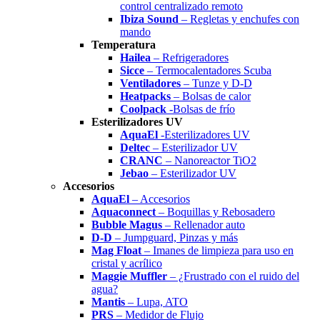
control centralizado remoto
Ibiza Sound
– Regletas y enchufes con
mando
Temperatura
Hailea
– Refrigeradores
Sicce
– Termocalentadores Scuba
Ventiladores
– Tunze y D-D
Heatpacks
– Bolsas de calor
Coolpack
-Bolsas de frío
Esterilizadores UV
AquaEl
-Esterilizadores UV
Deltec
– Esterilizador UV
CRANC
– Nanoreactor TiO2
Jebao
– Esterilizador UV
Accesorios
AquaEl
– Accesorios
Aquaconnect
– Boquillas y Rebosadero
Bubble Magus
– Rellenador auto
D-D
– Jumpguard, Pinzas y más
Mag Float
– Imanes de limpieza para uso en
cristal y acrílico
Maggie Muffler
– ¿Frustrado con el ruido del
agua?
Mantis
– Lupa, ATO
PRS
– Medidor de Flujo