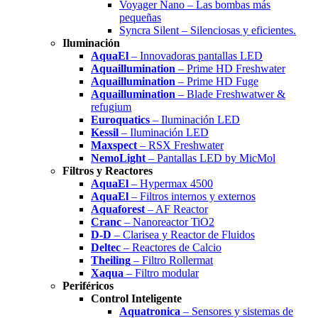
Voyager Nano – Las bombas más
pequeñas
Syncra Silent – Silenciosas y eficientes.
Iluminación
AquaEl
– Innovadoras pantallas LED
Aquaillumination
– Prime HD Freshwater
Aquaillumination
– Prime HD Fuge
Aquaillumination
– Blade Freshwatwer &
refugium
Euroquatics
– Iluminación LED
Kessil
– Iluminación LED
Maxspect
– RSX Freshwater
NemoLight
– Pantallas LED by MicMol
Filtros y Reactores
AquaEl
– Hypermax 4500
AquaEl
– Filtros internos y externos
Aquaforest
– AF Reactor
Cranc
– Nanoreactor TiO2
D-D
– Clarisea y Reactor de Fluidos
Deltec
– Reactores de Calcio
Theiling
– Filtro Rollermat
Xaqua
– Filtro modular
Periféricos
Control Inteligente
Aquatronica
– Sensores y sistemas de