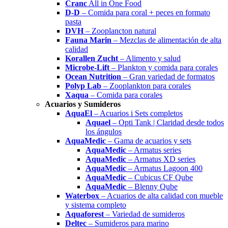
Cranc
All in One Food
D-D
– Comida para coral + peces en formato
pasta
DVH
– Zooplancton natural
Fauna Marin
– Mezclas de alimentación de alta
calidad
Korallen Zucht
– Alimento y salud
Microbe-Lift
– Plankton y comida para corales
Ocean Nutrition
– Gran variedad de formatos
Polyp Lab
– Zooplankton para corales
Xaqua
– Comida para corales
Acuarios y Sumideros
AquaEl
– Acuarios i Sets completos
Aquael
– Opti Tank | Claridad desde todos
los ángulos
AquaMedic
– Gama de acuarios y sets
AquaMedic
– Armatus series
AquaMedic
– Armatus XD series
AquaMedic
– Armatus Lagoon 400
AquaMedic
– Cubicus CF Qube
AquaMedic
– Blenny Qube
Waterbox
– Acuarios de alta calidad con mueble
y sistema completo
Aquaforest
– Variedad de sumideros
Deltec
– Sumideros para marino