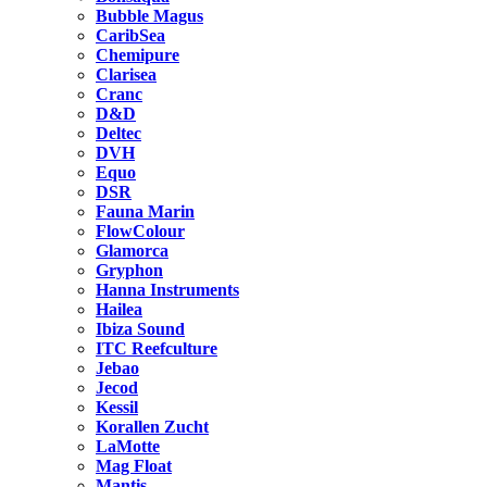
Bubble Magus
CaribSea
Chemipure
Clarisea
Cranc
D&D
Deltec
DVH
Equo
DSR
Fauna Marin
FlowColour
Glamorca
Gryphon
Hanna Instruments
Hailea
Ibiza Sound
ITC Reefculture
Jebao
Jecod
Kessil
Korallen Zucht
LaMotte
Mag Float
Mantis