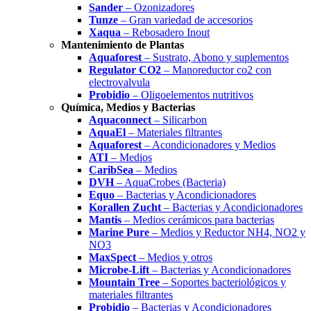
Sander
– Ozonizadores
Tunze
– Gran variedad de accesorios
Xaqua
– Rebosadero Inout
Mantenimiento de Plantas
Aquaforest
– Sustrato, Abono y suplementos
Regulator CO2
– Manoreductor co2 con
electrovalvula
Probidio
– Oligoelementos nutritivos
Química, Medios y Bacterias
Aquaconnect
– Silicarbon
AquaEl
– Materiales filtrantes
Aquaforest
– Acondicionadores y Medios
ATI
– Medios
CaribSea
– Medios
DVH
– AquaCrobes (Bacteria)
Equo
– Bacterias y Acondicionadores
Korallen Zucht
– Bacterias y Acondicionadores
Mantis
– Medios cerámicos para bacterias
Marine Pure
– Medios y Reductor NH4, NO2 y
NO3
MaxSpect
– Medios y otros
Microbe-Lift
– Bacterias y Acondicionadores
Mountain Tree
– Soportes bacteriológicos y
materiales filtrantes
Probidio
– Bacterias y Acondicionadores