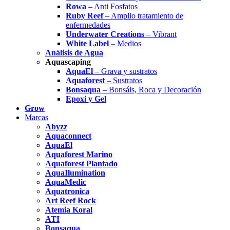
Rowa
– Anti Fosfatos
Ruby Reef
– Amplio tratamiento de
enfermedades
Underwater Creations
– Vibrant
White Label
– Medios
Análisis de Agua
Aquascaping
AquaEl
– Grava y sustratos
Aquaforest
– Sustratos
Bonsaqua
– Bonsáis, Roca y Decoración
Epoxi y Gel
Grow
Marcas
Abyzz
Aquaconnect
AquaEl
Aquaforest Marino
Aquaforest Plantado
AquaIlumination
AquaMedic
Aquatronica
Art Reef Rock
Atemia Koral
ATI
Bonsaqua