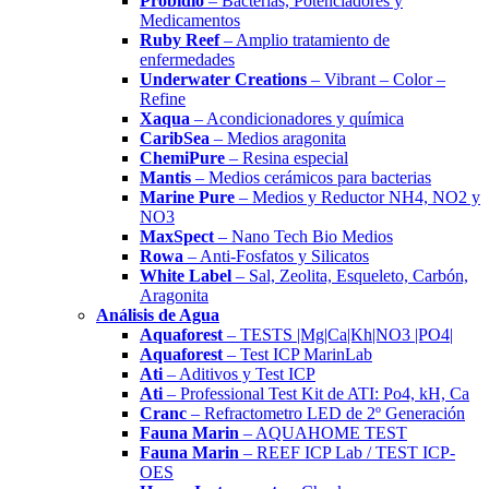
Probidio
– Bacterias, Potenciadores y
Medicamentos
Ruby Reef
– Amplio tratamiento de
enfermedades
Underwater Creations
– Vibrant – Color –
Refine
Xaqua
– Acondicionadores y química
CaribSea
– Medios aragonita
ChemiPure
– Resina especial
Mantis
– Medios cerámicos para bacterias
Marine Pure
– Medios y Reductor NH4, NO2 y
NO3
MaxSpect
– Nano Tech Bio Medios
Rowa
– Anti-Fosfatos y Silicatos
White Label
– Sal, Zeolita, Esqueleto, Carbón,
Aragonita
Análisis de Agua
Aquaforest
– TESTS |Mg|Ca|Kh|NO3 |PO4|
Aquaforest
– Test ICP MarinLab
Ati
– Aditivos y Test ICP
Ati
– Professional Test Kit de ATI: Po4, kH, Ca
Cranc
– Refractometro LED de 2º Generación
Fauna Marin
– AQUAHOME TEST
Fauna Marin
– REEF ICP Lab / TEST ICP-
OES