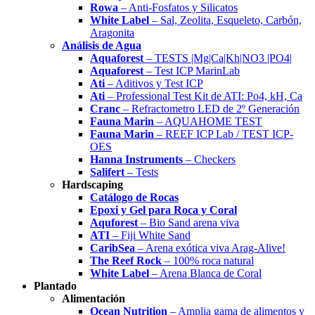
Rowa
– Anti-Fosfatos y Silicatos
White Label
– Sal, Zeolita, Esqueleto, Carbón,
Aragonita
Análisis de Agua
Aquaforest
– TESTS |Mg|Ca|Kh|NO3 |PO4|
Aquaforest
– Test ICP MarinLab
Ati
– Aditivos y Test ICP
Ati
– Professional Test Kit de ATI: Po4, kH, Ca
Cranc
– Refractometro LED de 2º Generación
Fauna Marin
– AQUAHOME TEST
Fauna Marin
– REEF ICP Lab / TEST ICP-
OES
Hanna Instruments
– Checkers
Salifert
– Tests
Hardscaping
Catálogo de Rocas
Epoxi y Gel para Roca y Coral
Aquforest
– Bio Sand arena viva
ATI
– Fiji White Sand
CaribSea
– Arena exótica viva Arag-Alive!
The Reef Rock
– 100% roca natural
White Label
– Arena Blanca de Coral
Plantado
Alimentación
Ocean Nutrition
– Amplia gama de alimentos y