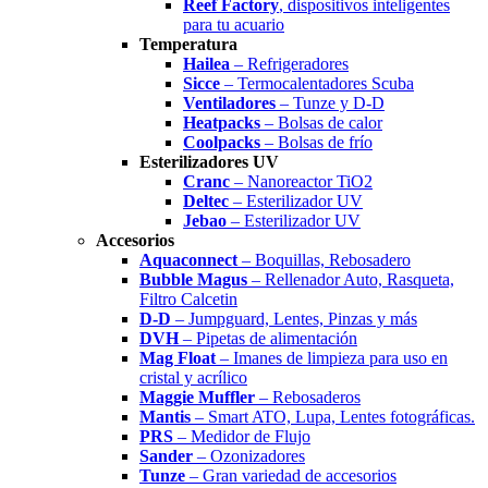
Reef Factory
, dispositivos inteligentes
para tu acuario
Temperatura
Hailea
– Refrigeradores
Sicce
– Termocalentadores Scuba
Ventiladores
– Tunze y D-D
Heatpacks
– Bolsas de calor
Coolpacks
– Bolsas de frío
Esterilizadores UV
Cranc
– Nanoreactor TiO2
Deltec
– Esterilizador UV
Jebao
– Esterilizador UV
Accesorios
Aquaconnect
– Boquillas, Rebosadero
Bubble Magus
– Rellenador Auto, Rasqueta,
Filtro Calcetin
D-D
– Jumpguard, Lentes, Pinzas y más
DVH
– Pipetas de alimentación
Mag Float
– Imanes de limpieza para uso en
cristal y acrílico
Maggie Muffler
– Rebosaderos
Mantis
– Smart ATO, Lupa, Lentes fotográficas.
PRS
– Medidor de Flujo
Sander
– Ozonizadores
Tunze
– Gran variedad de accesorios