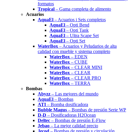
formatos
Tropical
– Gama completa de alimento
Acuarios
AquaEl
– Acuarios i Sets completos
AquaEl
– Opti Bend
AquaEl
– Opti Tank
AquaEl
– Ultra Scape Set
AquaEl
– Opti Set
WaterBox
– Acuarios y Peludarios de alta
calidad con mueble y sistema completo
WaterBox
– EDEN
WaterBox
– CUBE
WaterBox
– CLEAR MINI
WaterBox
– CLEAR
WaterBox
– CLEAR PRO
WaterBox
– TERRA
Bombas
Abyzz
– Las mejores del mundo
AquaEl
– Bombas
ATI
– Bomba dosificadora
Bubble Magus
– Bombas de presión Serie WP
D-D
– Dosificadoras H2Ocean
Deltec
– Bombas de presión E-Flow
Jebao
– La mejor calidad precio
Jecod
– Bombas de presión y circulación