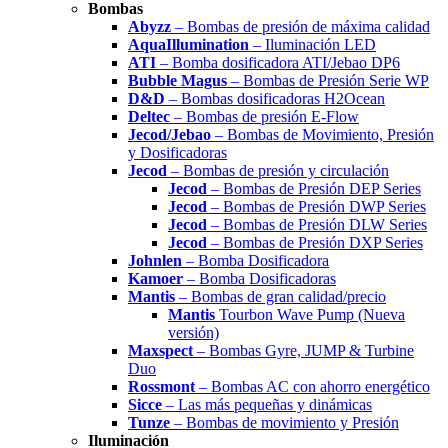
Bombas
Abyzz
– Bombas de presión de máxima calidad
AquaIllumination
– Iluminación LED
ATI
– Bomba dosificadora ATI/Jebao DP6
Bubble Magus
– Bombas de Presión Serie WP
D&D
– Bombas dosificadoras H2Ocean
Deltec
– Bombas de presión E-Flow
Jecod/Jebao
– Bombas de Movimiento, Presión
y Dosificadoras
Jecod
– Bombas de presión y circulación
Jecod
– Bombas de Presión DEP Series
Jecod
– Bombas de Presión DWP Series
Jecod
– Bombas de Presión DLW Series
Jecod
– Bombas de Presión DXP Series
Johnlen
– Bomba Dosificadora
Kamoer
– Bomba Dosificadoras
Mantis
– Bombas de gran calidad/precio
Mantis
Tourbon Wave Pump (Nueva
versión)
Maxspect
– Bombas Gyre, JUMP & Turbine
Duo
Rossmont
– Bombas AC con ahorro energético
Sicce
– Las más pequeñas y dinámicas
Tunze
– Bombas de movimiento y Presión
Iluminación