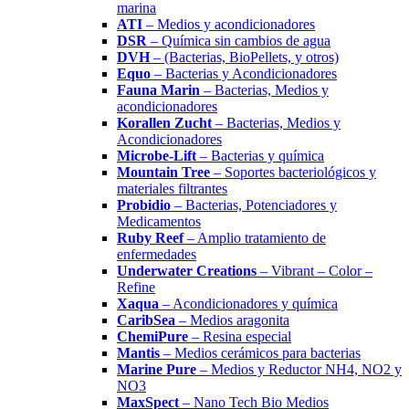
marina
ATI
– Medios y acondicionadores
DSR
– Química sin cambios de agua
DVH
– (Bacterias, BioPellets, y otros)
Equo
– Bacterias y Acondicionadores
Fauna Marin
– Bacterias, Medios y
acondicionadores
Korallen Zucht
– Bacterias, Medios y
Acondicionadores
Microbe-Lift
– Bacterias y química
Mountain Tree
– Soportes bacteriológicos y
materiales filtrantes
Probidio
– Bacterias, Potenciadores y
Medicamentos
Ruby Reef
– Amplio tratamiento de
enfermedades
Underwater Creations
– Vibrant – Color –
Refine
Xaqua
– Acondicionadores y química
CaribSea
– Medios aragonita
ChemiPure
– Resina especial
Mantis
– Medios cerámicos para bacterias
Marine Pure
– Medios y Reductor NH4, NO2 y
NO3
MaxSpect
– Nano Tech Bio Medios