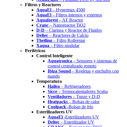
Filtros y Reactores
AquaEl
– Hypermax 4500
AquaEl
– Filtros internos y externos
Aquaforest
– AF Reactor
Cranc
– Nanoreactor TiO2
D-D
– Clarisea y Reactor de Fluidos
Deltec
– Reactores de Calcio
Theiling
– Filtro Rollermat
Xaqua
– Filtro modular
Periféricos
Control Inteligente
Aquatronica
– Sensores y sistemas de
control centralizado remoto
Ibiza Sound
– Regletas y enchufes con
mando
Temperatura
Hailea
– Refrigeradores
Sicce
– Termocalentadores Scuba
Ventiladores
– Tunze y D-D
Heatpacks
– Bolsas de calor
Coolpack
-Bolsas de frío
Esterilizadores UV
AquaEl
-Esterilizadores UV
Deltec
– Esterilizador UV