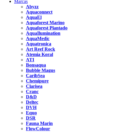
Marcas
Abyzz
Aquaconnect
AquaEl
Aquaforest Marino
Aquaforest Plantado
AquaIlumination
AquaMedic
Aquatronica
Art Reef Rock
Atemia Koral
ATI
Bonsaqua
Bubble Magus
CaribSea
Chemipure
Clarisea
Cranc
D&D
Deltec
DVH
Equo
DSR
Fauna Marin
FlowColour