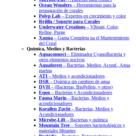
Ocean Wonders
– Herramientas para la
propagación de corales
Polyp Lab
– Expertos en crecimiento y color
Rejilla / Soporte para Corales
Underwater Creations
– Vibrant, Color,
Refine, Purge
Xaqua
– Gama Completa pa el Mantenimiento
del Coral
Química, Medios y Bacterias
Aquaconnect
– Eliminador CyanoBacteria y
otros elementos nocivos
Aquaforest
– Bacterias, Medios, Acond., Agua
marina
ATI
– Medios y acondicionadores
DSR
– Química sin cambios de agua
DVH
– (Bacterias, BioPellets, y otros)
Equo
– Bacterias y Acondicionadores
Fauna Marin
– Bacterias, Medios y
acondicionadores
Korallen Zucht
– Bacterias, Medios y
Acondicionadores
Microbe-Lift
– Bacterias y química
Mountain Tree
– Soportes bacteriológicos y
materiales filtrantes