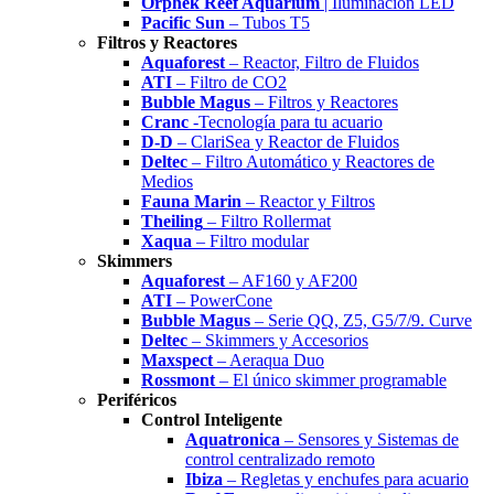
Orphek Reef Aquarium
| Iluminación LED
Pacific Sun
– Tubos T5
Filtros y Reactores
Aquaforest
– Reactor, Filtro de Fluidos
ATI
– Filtro de CO2
Bubble Magus
– Filtros y Reactores
Cranc
-Tecnología para tu acuario
D-D
– ClariSea y Reactor de Fluidos
Deltec
– Filtro Automático y Reactores de
Medios
Fauna Marin
– Reactor y Filtros
Theiling
– Filtro Rollermat
Xaqua
– Filtro modular
Skimmers
Aquaforest
– AF160 y AF200
ATI
– PowerCone
Bubble Magus
– Serie QQ, Z5, G5/7/9. Curve
Deltec
– Skimmers y Accesorios
Maxspect
– Aeraqua Duo
Rossmont
– El único skimmer programable
Periféricos
Control Inteligente
Aquatronica
– Sensores y Sistemas de
control centralizado remoto
Ibiza
– Regletas y enchufes para acuario