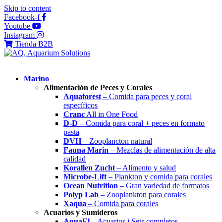
Skip to content
Facebook-f
Youtube
Instagram
Tienda B2B
Marino
Alimentación de Peces y Corales
Aquaforest
– Comida para peces y coral
específicos
Cranc
All in One Food
D-D
– Comida para coral + peces en formato
pasta
DVH
– Zooplancton natural
Fauna Marin
– Mezclas de alimentación de alta
calidad
Korallen Zucht
– Alimento y salud
Microbe-Lift
– Plankton y comida para corales
Ocean Nutrition
– Gran variedad de formatos
Polyp Lab
– Zooplankton para corales
Xaqua
– Comida para corales
Acuarios y Sumideros
AquaEl
– Acuarios i Sets completos