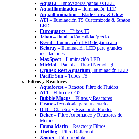
AquaEl
– Innovadoras pantallas LED
AquaIllumination
– Iluminación LED
Aquaillumination
– Blade Grow & Glow
ATI
– Iluminación T5 Customizada & Straton
LED
Euroquatics
– Tubos T5
Jebao
– Iluminación calidad/precio
Kessil
– Iluminación LED de gama alta
Keloray
– Iluminación LED para grandes
instalaciones
MaxSpect
– Iluminación LED
MicMol
– Pantallas Thor i NemoLight
Orphek Reef Aquarium
| Iluminación LED
Pacific Sun
– Tubos T5
Filtros y Reactores
Aquaforest
– Reactor, Filtro de Fluidos
ATI
– Filtro de CO2
Bubble Magus
– Filtros y Reactores
Cranc
-Tecnología para tu acuario
D-D
– ClariSea y Reactor de Fluidos
Deltec
– Filtro Automático y Reactores de
Medios
Fauna Marin
– Reactor y Filtros
Theiling
– Filtro Rollermat
Xaqua
– Filtro modular