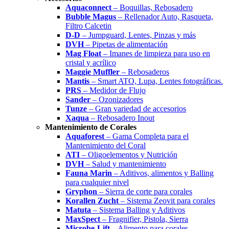
Aquaconnect
– Boquillas, Rebosadero
Bubble Magus
– Rellenador Auto, Rasqueta,
Filtro Calcetin
D-D
– Jumpguard, Lentes, Pinzas y más
DVH
– Pipetas de alimentación
Mag Float
– Imanes de limpieza para uso en
cristal y acrílico
Maggie Muffler
– Rebosaderos
Mantis
– Smart ATO, Lupa, Lentes fotográficas.
PRS
– Medidor de Flujo
Sander
– Ozonizadores
Tunze
– Gran variedad de accesorios
Xaqua
– Rebosadero Inout
Mantenimiento de Corales
Aquaforest
– Gama Completa para el
Mantenimiento del Coral
ATI
– Oligoelementos y Nutrición
DVH
– Salud y mantenimiento
Fauna Marin
– Aditivos, alimentos y Balling
para cualquier nivel
Gryphon
– Sierra de corte para corales
Korallen Zucht
– Sistema Zeovit para corales
Matuta
– Sistema Balling y Aditivos
MaxSpect
– Fragnifier, Pistola, Sierra
Microbe-Lift
– Alimento para corales