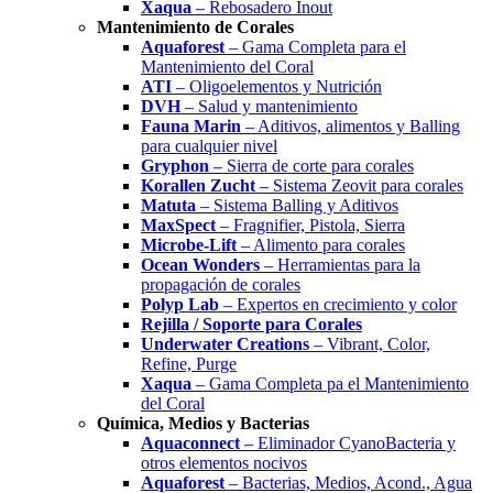
Xaqua
– Rebosadero Inout
Mantenimiento de Corales
Aquaforest
– Gama Completa para el
Mantenimiento del Coral
ATI
– Oligoelementos y Nutrición
DVH
– Salud y mantenimiento
Fauna Marin
– Aditivos, alimentos y Balling
para cualquier nivel
Gryphon
– Sierra de corte para corales
Korallen Zucht
– Sistema Zeovit para corales
Matuta
– Sistema Balling y Aditivos
MaxSpect
– Fragnifier, Pistola, Sierra
Microbe-Lift
– Alimento para corales
Ocean Wonders
– Herramientas para la
propagación de corales
Polyp Lab
– Expertos en crecimiento y color
Rejilla / Soporte para Corales
Underwater Creations
– Vibrant, Color,
Refine, Purge
Xaqua
– Gama Completa pa el Mantenimiento
del Coral
Química, Medios y Bacterias
Aquaconnect
– Eliminador CyanoBacteria y
otros elementos nocivos
Aquaforest
– Bacterias, Medios, Acond., Agua