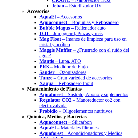
CRANC
– Nanoreactor TiO2
Jebao
– Esterilizador UV
Accesorios
AquaEl
– Accesorios
Aquaconnect
– Boquillas y Rebosadero
Bubble Magus
– Rellenador auto
D-D
– Jumpguard, Pinzas y más
Mag Float
– Imanes de limpieza para uso en
cristal y acrílico
Maggie Muffler
– ¿Frustrado con el ruido del
agua?
Mantis
– Lupa, ATO
PRS
– Medidor de Flujo
Sander
– Ozonizadores
Tunze
– Gran variedad de accesorios
Xaqua
– Rebosadero Inout
Mantenimiento de Plantas
Aquaforest
– Sustrato, Abono y suplementos
Regulator CO2
– Manoreductor co2 con
electrovalvula
Probidio
– Oligoelementos nutritivos
Química, Medios y Bacterias
Aquaconnect
– Silicarbon
AquaEl
– Materiales filtrantes
Aquaforest
– Acondicionadores y Medios