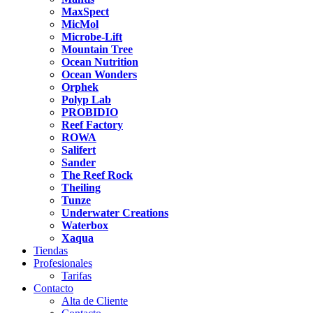
MaxSpect
MicMol
Microbe-Lift
Mountain Tree
Ocean Nutrition
Ocean Wonders
Orphek
Polyp Lab
PROBIDIO
Reef Factory
ROWA
Salifert
Sander
The Reef Rock
Theiling
Tunze
Underwater Creations
Waterbox
Xaqua
Tiendas
Profesionales
Tarifas
Contacto
Alta de Cliente