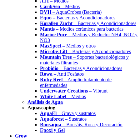
ATI
– Medios
CaribSea
– Medios
DVH
– AquaCrobes (Bacteria)
Equo
– Bacterias y Acondicionadores
Korallen Zucht
– Bacterias y Acondicionadores
Mantis
– Medios cerámicos para bacterias
Marine Pure
– Medios y Reductor NH4, NO2 y
NO3
MaxSpect
– Medios y otros
Microbe-Lift
– Bacterias y Acondicionadores
Mountain Tree
– Soportes bacteriológicos y
materiales filtrantes
Probidio
– Bacterias y Acondicionadores
Rowa
– Anti Fosfatos
Ruby Reef
– Amplio tratamiento de
enfermedades
Underwater Creations
– Vibrant
White Label
– Medios
Análisis de Agua
Aquascaping
AquaEl
– Grava y sustratos
Aquaforest
– Sustratos
Bonsaqua
– Bonsáis, Roca y Decoración
Epoxi y Gel
Grow