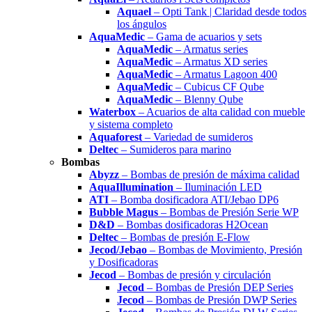
Aquael
– Opti Tank | Claridad desde todos
los ángulos
AquaMedic
– Gama de acuarios y sets
AquaMedic
– Armatus series
AquaMedic
– Armatus XD series
AquaMedic
– Armatus Lagoon 400
AquaMedic
– Cubicus CF Qube
AquaMedic
– Blenny Qube
Waterbox
– Acuarios de alta calidad con mueble
y sistema completo
Aquaforest
– Variedad de sumideros
Deltec
– Sumideros para marino
Bombas
Abyzz
– Bombas de presión de máxima calidad
AquaIllumination
– Iluminación LED
ATI
– Bomba dosificadora ATI/Jebao DP6
Bubble Magus
– Bombas de Presión Serie WP
D&D
– Bombas dosificadoras H2Ocean
Deltec
– Bombas de presión E-Flow
Jecod/Jebao
– Bombas de Movimiento, Presión
y Dosificadoras
Jecod
– Bombas de presión y circulación
Jecod
– Bombas de Presión DEP Series
Jecod
– Bombas de Presión DWP Series