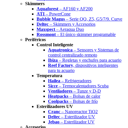
Skimmers
Aquaforest
– AF160 y AF200
ATI
– PowerCone
Bubble Magus
– Serie QQ, Z5, G5/7/9. Curve
Deltec
– Skimmers y Accesorios
Maxspect
– Aeraqua Duo
Rossmont
– El único skimmer programable
Periféricos
Control Inteligente
Aquatronica
– Sensores y Sistemas de
control centralizado remoto
Ibiza
– Regletas y enchufes para acuario
Reef Factory
, dispositivos inteligentes
para tu acuario
Temperatura
Hailea
– Refrigeradores
Sicce
– Termocalentadores Scuba
Ventiladores
– Tunze y D-D
Heatpacks
– Bolsas de calor
Coolpacks
– Bolsas de frío
Esterilizadores UV
Cranc
– Nanoreactor TiO2
Deltec
– Esterilizador UV
Jebao
– Esterilizador UV
Accesorios