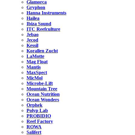
Glamorca
Gryphon
Hanna Instruments
Hailea
Ibiza Sound
ITC Reefculture
Jebao
Jecod
Kessil
Korallen Zucht
LaMotte
Mag Float
Mantis
MaxSpect
MicMol
Microbe-Lift
Mountain Tree
Ocean Nutrition
Ocean Wonders
Orphek
Polyp Lab
PROBIDIO
Reef Factory
ROWA
Salifert