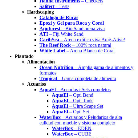
Hanna Instruments
– Checkers
Salifert
– Tests
Hardscaping
Catálogo de Rocas
Epoxi y Gel para Roca y Coral
Aquforest
– Bio Sand arena viva
ATI
– Fiji White Sand
CaribSea
– Arena exótica viva Arag-Alive!
The Reef Rock
– 100% roca natural
White Label
– Arena Blanca de Coral
Plantado
Alimentación
Ocean Nutrition
– Amplia gama de alimentos y
formatos
Tropical
– Gama completa de alimento
Acuarios
AquaEl
– Acuarios i Sets completos
AquaEl
– Opti Bend
AquaEl
– Opti Tank
AquaEl
– Ultra Scape Set
AquaEl
– Opti Set
WaterBox
– Acuarios y Peludarios de alta
calidad con mueble y sistema completo
WaterBox
– EDEN
WaterBox
– CUBE