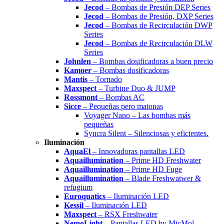
Jecod
– Bombas de Presión DEP Series
Jecod
– Bombas de Presión, DXP Series
Jecod
– Bombas de Recirculación DWP
Series
Jecod
– Bombas de Recirculación DLW
Series
Johnlen
– Bombas dosificadoras a buen precio
Kamoer
– Bombas dosificadoras
Mantis
– Tornado
Maxspect
– Turbine Duo & JUMP
Rossmont
– Bombas AC
Sicce
– Pequeñas pero matonas
Voyager Nano – Las bombas más
pequeñas
Syncra Silent – Silenciosas y eficientes.
Iluminación
AquaEl
– Innovadoras pantallas LED
Aquaillumination
– Prime HD Freshwater
Aquaillumination
– Prime HD Fuge
Aquaillumination
– Blade Freshwatwer &
refugium
Euroquatics
– Iluminación LED
Kessil
– Iluminación LED
Maxspect
– RSX Freshwater
NemoLight
– Pantallas LED by MicMol