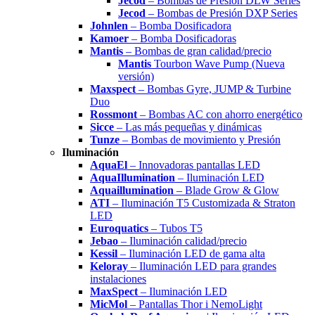
Jecod
– Bombas de Presión DLW Series
Jecod
– Bombas de Presión DXP Series
Johnlen
– Bomba Dosificadora
Kamoer
– Bomba Dosificadoras
Mantis
– Bombas de gran calidad/precio
Mantis
Tourbon Wave Pump (Nueva
versión)
Maxspect
– Bombas Gyre, JUMP & Turbine
Duo
Rossmont
– Bombas AC con ahorro energético
Sicce
– Las más pequeñas y dinámicas
Tunze
– Bombas de movimiento y Presión
Iluminación
AquaEl
– Innovadoras pantallas LED
AquaIllumination
– Iluminación LED
Aquaillumination
– Blade Grow & Glow
ATI
– Iluminación T5 Customizada & Straton
LED
Euroquatics
– Tubos T5
Jebao
– Iluminación calidad/precio
Kessil
– Iluminación LED de gama alta
Keloray
– Iluminación LED para grandes
instalaciones
MaxSpect
– Iluminación LED
MicMol
– Pantallas Thor i NemoLight