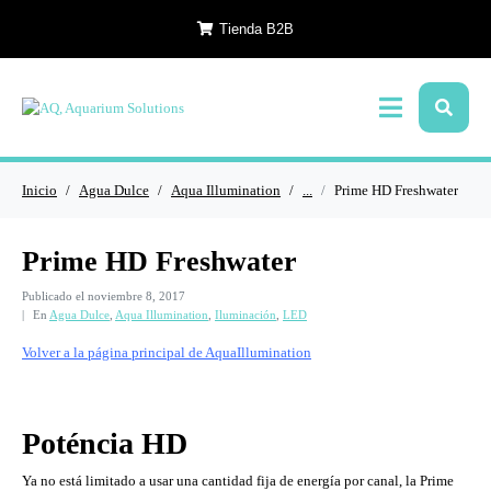
Tienda B2B
Inicio
Agua Dulce
Aqua Illumination
...
Prime HD Freshwater
Prime HD Freshwater
Publicado el
noviembre 8, 2017
En
Agua Dulce
,
Aqua Illumination
,
Iluminación
,
LED
Volver a la página principal de AquaIllumination
Poténcia HD
Ya no está limitado a usar una cantidad fija de energía por canal, la Prime