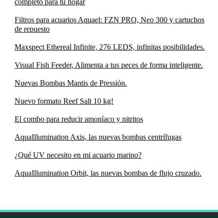
completo para tu hogar
Filtros para acuarios Aquael: FZN PRO, Neo 300 y cartuchos
de repuesto
Maxspect Ethereal Infinite, 276 LEDS, infinitas posibilidades.
Visual Fish Feeder, Alimenta a tus peces de forma inteligente.
Nuevas Bombas Mantis de Pressión.
Nuevo formato Reef Salt 10 kg!
El combo para reducir amoníaco y nitritos
AquaIllumination Axis, las nuevas bombas centrífugas
¿Qué UV necesito en mi acuario marino?
AquaIllumination Orbit, las nuevas bombas de flujo cruzado.