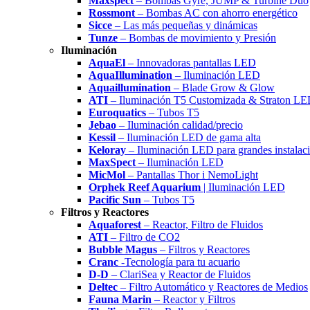
Maxspect
– Bombas Gyre, JUMP & Turbine Duo
Rossmont
– Bombas AC con ahorro energético
Sicce
– Las más pequeñas y dinámicas
Tunze
– Bombas de movimiento y Presión
Iluminación
AquaEl
– Innovadoras pantallas LED
AquaIllumination
– Iluminación LED
Aquaillumination
– Blade Grow & Glow
ATI
– Iluminación T5 Customizada & Straton L
Euroquatics
– Tubos T5
Jebao
– Iluminación calidad/precio
Kessil
– Iluminación LED de gama alta
Keloray
– Iluminación LED para grandes instalac
MaxSpect
– Iluminación LED
MicMol
– Pantallas Thor i NemoLight
Orphek Reef Aquarium
| Iluminación LED
Pacific Sun
– Tubos T5
Filtros y Reactores
Aquaforest
– Reactor, Filtro de Fluidos
ATI
– Filtro de CO2
Bubble Magus
– Filtros y Reactores
Cranc
-Tecnología para tu acuario
D-D
– ClariSea y Reactor de Fluidos
Deltec
– Filtro Automático y Reactores de Medios
Fauna Marin
– Reactor y Filtros