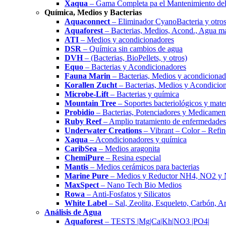
Xaqua
– Gama Completa pa el Mantenimiento del
Química, Medios y Bacterias
Aquaconnect
– Eliminador CyanoBacteria y otros
Aquaforest
– Bacterias, Medios, Acond., Agua m
ATI
– Medios y acondicionadores
DSR
– Química sin cambios de agua
DVH
– (Bacterias, BioPellets, y otros)
Equo
– Bacterias y Acondicionadores
Fauna Marin
– Bacterias, Medios y acondicionad
Korallen Zucht
– Bacterias, Medios y Acondicio
Microbe-Lift
– Bacterias y química
Mountain Tree
– Soportes bacteriológicos y materi
Probidio
– Bacterias, Potenciadores y Medicamen
Ruby Reef
– Amplio tratamiento de enfermedades
Underwater Creations
– Vibrant – Color – Refin
Xaqua
– Acondicionadores y química
CaribSea
– Medios aragonita
ChemiPure
– Resina especial
Mantis
– Medios cerámicos para bacterias
Marine Pure
– Medios y Reductor NH4, NO2 y
MaxSpect
– Nano Tech Bio Medios
Rowa
– Anti-Fosfatos y Silicatos
White Label
– Sal, Zeolita, Esqueleto, Carbón, A
Análisis de Agua
Aquaforest
– TESTS |Mg|Ca|Kh|NO3 |PO4|