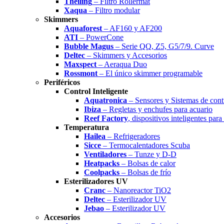
Theiling
– Filtro Rollermat
Xaqua
– Filtro modular
Skimmers
Aquaforest
– AF160 y AF200
ATI
– PowerCone
Bubble Magus
– Serie QQ, Z5, G5/7/9. Curve
Deltec
– Skimmers y Accesorios
Maxspect
– Aeraqua Duo
Rossmont
– El único skimmer programable
Periféricos
Control Inteligente
Aquatronica
– Sensores y Sistemas de cont
Ibiza
– Regletas y enchufes para acuario
Reef Factory
, dispositivos inteligentes para
Temperatura
Hailea
– Refrigeradores
Sicce
– Termocalentadores Scuba
Ventiladores
– Tunze y D-D
Heatpacks
– Bolsas de calor
Coolpacks
– Bolsas de frío
Esterilizadores UV
Cranc
– Nanoreactor TiO2
Deltec
– Esterilizador UV
Jebao
– Esterilizador UV
Accesorios