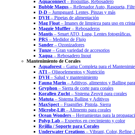
Aquaconnect
– Boquillas, Rebosadero
Bubble Magus
– Rellenador Auto, Rasqueta, Filtr
D-D
– Jumpguard, Lentes, Pinzas y más
DVH
– Pipetas de alimentación
Mag Float
– Imanes de limpieza para uso en cristal
Maggie Muffler
– Rebosaderos
Mantis
– Smart ATO, Lupa, Lentes fotográficas.
PRS
– Medidor de Flujo
Sander
– Ozonizadores
Tunze
– Gran variedad de accesorios
Xaqua
– Rebosadero Inout
Mantenimiento de Corales
Aquaforest
– Gama Completa para el Mantenimien
ATI
– Oligoelementos y Nutrición
DVH
– Salud y mantenimiento
Fauna Marin
– Aditivos, alimentos y Balling para
Gryphon
– Sierra de corte para corales
Korallen Zucht
– Sistema Zeovit para corales
Matuta
– Sistema Balling y Aditivos
MaxSpect
– Fragnifier, Pistola, Sierra
Microbe-Lift
– Alimento para corales
Ocean Wonders
– Herramientas para la propagaci
Polyp Lab
– Expertos en crecimiento y color
Rejilla / Soporte para Corales
Underwater Creations
– Vibrant, Color, Refine,