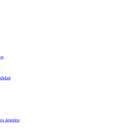
os
a
alidad
los ángulos