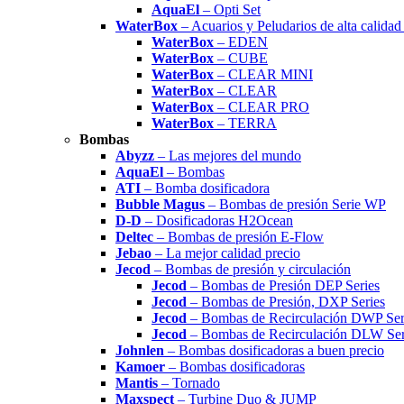
AquaEl
– Opti Set
WaterBox
– Acuarios y Peludarios de alta calida
WaterBox
– EDEN
WaterBox
– CUBE
WaterBox
– CLEAR MINI
WaterBox
– CLEAR
WaterBox
– CLEAR PRO
WaterBox
– TERRA
Bombas
Abyzz
– Las mejores del mundo
AquaEl
– Bombas
ATI
– Bomba dosificadora
Bubble Magus
– Bombas de presión Serie WP
D-D
– Dosificadoras H2Ocean
Deltec
– Bombas de presión E-Flow
Jebao
– La mejor calidad precio
Jecod
– Bombas de presión y circulación
Jecod
– Bombas de Presión DEP Series
Jecod
– Bombas de Presión, DXP Series
Jecod
– Bombas de Recirculación DWP Ser
Jecod
– Bombas de Recirculación DLW Ser
Johnlen
– Bombas dosificadoras a buen precio
Kamoer
– Bombas dosificadoras
Mantis
– Tornado
Maxspect
– Turbine Duo & JUMP