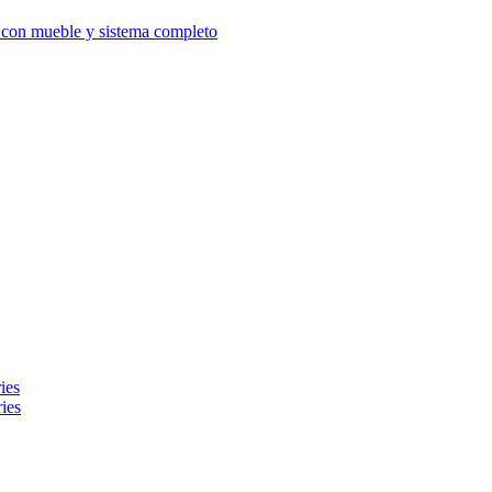
d con mueble y sistema completo
ies
ies