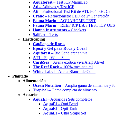
Aquaforest
– Test ICP MarinLab
Ati
– Aditivos y Test ICP
Ati
– Professional Test Kit de ATI: Po4, kH, Ca
Cranc
– Refractometro LED de 2º Generación
Fauna Marin
– AQUAHOME TEST
Fauna Marin
– REEF ICP Lab / TEST ICP-OES
Hanna Instruments
– Checkers
Salifert
– Tests
Hardscaping
Catálogo de Rocas
Epoxi y Gel para Roca y Coral
Aquforest
– Bio Sand arena viva
ATI
– Fiji White Sand
CaribSea
– Arena exótica viva Arag-Alive!
The Reef Rock
– 100% roca natural
White Label
– Arena Blanca de Coral
Plantado
Alimentación
Ocean Nutrition
– Amplia gama de alimentos y f
Tropical
– Gama completa de alimento
Acuarios
AquaEl
– Acuarios i Sets completos
AquaEl
– Opti Bend
AquaEl
– Opti Tank
AquaEl
– Ultra Scape Set