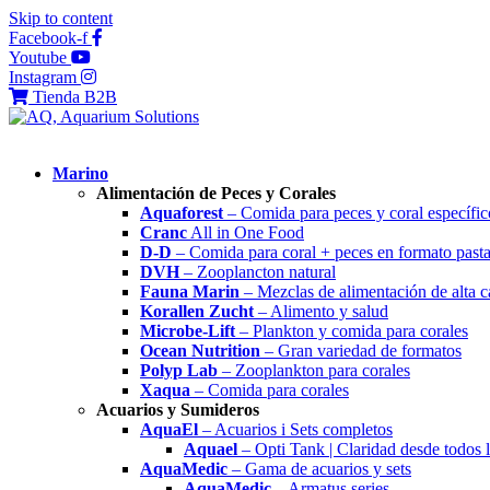
Skip to content
Facebook-f
Youtube
Instagram
Tienda B2B
Marino
Alimentación de Peces y Corales
Aquaforest
– Comida para peces y coral específic
Cranc
All in One Food
D-D
– Comida para coral + peces en formato past
DVH
– Zooplancton natural
Fauna Marin
– Mezclas de alimentación de alta c
Korallen Zucht
– Alimento y salud
Microbe-Lift
– Plankton y comida para corales
Ocean Nutrition
– Gran variedad de formatos
Polyp Lab
– Zooplankton para corales
Xaqua
– Comida para corales
Acuarios y Sumideros
AquaEl
– Acuarios i Sets completos
Aquael
– Opti Tank | Claridad desde todos 
AquaMedic
– Gama de acuarios y sets
AquaMedic
– Armatus series