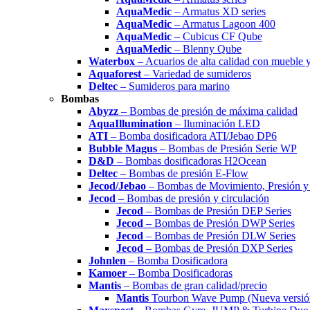
AquaMedic
– Armatus XD series
AquaMedic
– Armatus Lagoon 400
AquaMedic
– Cubicus CF Qube
AquaMedic
– Blenny Qube
Waterbox
– Acuarios de alta calidad con mueble 
Aquaforest
– Variedad de sumideros
Deltec
– Sumideros para marino
Bombas
Abyzz
– Bombas de presión de máxima calidad
AquaIllumination
– Iluminación LED
ATI
– Bomba dosificadora ATI/Jebao DP6
Bubble Magus
– Bombas de Presión Serie WP
D&D
– Bombas dosificadoras H2Ocean
Deltec
– Bombas de presión E-Flow
Jecod/Jebao
– Bombas de Movimiento, Presión y 
Jecod
– Bombas de presión y circulación
Jecod
– Bombas de Presión DEP Series
Jecod
– Bombas de Presión DWP Series
Jecod
– Bombas de Presión DLW Series
Jecod
– Bombas de Presión DXP Series
Johnlen
– Bomba Dosificadora
Kamoer
– Bomba Dosificadoras
Mantis
– Bombas de gran calidad/precio
Mantis
Tourbon Wave Pump (Nueva versió