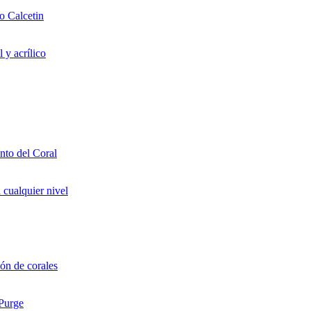
o Calcetin
 y acrílico
to del Coral
 cualquier nivel
ón de corales
 Purge