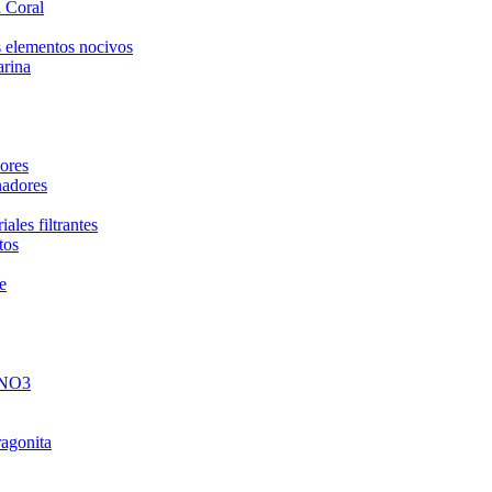
 Coral
 elementos nocivos
arina
ores
nadores
ales filtrantes
tos
e
 NO3
ragonita