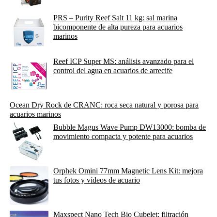
PRS – Purity Reef Salt 11 kg: sal marina
bicomponente de alta pureza para acuarios
marinos
Reef ICP Super MS: análisis avanzado para el
control del agua en acuarios de arrecife
Ocean Dry Rock de CRANC: roca seca natural y porosa para
acuarios marinos
Bubble Magus Wave Pump DW13000: bomba de
movimiento compacta y potente para acuarios
Orphek Omini 77mm Magnetic Lens Kit: mejora
tus fotos y vídeos de acuario
Maxspect Nano Tech Bio Cubelet: filtración