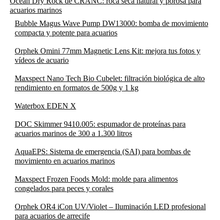
Ocean Dry Rock de CRANC: roca seca natural y porosa para
acuarios marinos
Bubble Magus Wave Pump DW13000: bomba de movimiento
compacta y potente para acuarios
Orphek Omini 77mm Magnetic Lens Kit: mejora tus fotos y
vídeos de acuario
Maxspect Nano Tech Bio Cubelet: filtración biológica de alto
rendimiento en formatos de 500g y 1 kg
Waterbox EDEN X
DOC Skimmer 9410.005: espumador de proteínas para
acuarios marinos de 300 a 1.300 litros
AquaEPS: Sistema de emergencia (SAI) para bombas de
movimiento en acuarios marinos
Maxspect Frozen Foods Mold: molde para alimentos
congelados para peces y corales
Orphek OR4 iCon UV/Violet – Iluminación LED profesional
para acuarios de arrecife