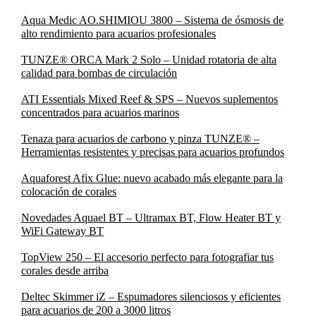
Aqua Medic AO.SHIMIOU 3800 – Sistema de ósmosis de
alto rendimiento para acuarios profesionales
TUNZE® ORCA Mark 2 Solo – Unidad rotatoria de alta
calidad para bombas de circulación
ATI Essentials Mixed Reef & SPS – Nuevos suplementos
concentrados para acuarios marinos
Tenaza para acuarios de carbono y pinza TUNZE® –
Herramientas resistentes y precisas para acuarios profundos
Aquaforest Afix Glue: nuevo acabado más elegante para la
colocación de corales
Novedades Aquael BT – Ultramax BT, Flow Heater BT y
WiFi Gateway BT
TopView 250 – El accesorio perfecto para fotografiar tus
corales desde arriba
Deltec Skimmer iZ – Espumadores silenciosos y eficientes
para acuarios de 200 a 3000 litros