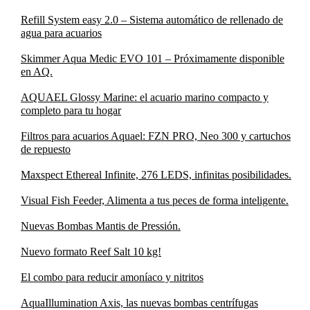
Refill System easy 2.0 – Sistema automático de rellenado de
agua para acuarios
Skimmer Aqua Medic EVO 101 – Próximamente disponible
en AQ.
AQUAEL Glossy Marine: el acuario marino compacto y
completo para tu hogar
Filtros para acuarios Aquael: FZN PRO, Neo 300 y cartuchos
de repuesto
Maxspect Ethereal Infinite, 276 LEDS, infinitas posibilidades.
Visual Fish Feeder, Alimenta a tus peces de forma inteligente.
Nuevas Bombas Mantis de Pressión.
Nuevo formato Reef Salt 10 kg!
El combo para reducir amoníaco y nitritos
AquaIllumination Axis, las nuevas bombas centrífugas