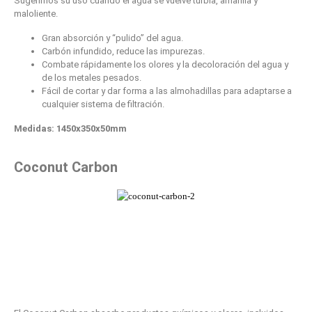
Sugerimos su uso cuando el agua se vuelve turbia, amarilla y
maloliente.
Gran absorción y “pulido” del agua.
Carbón infundido, reduce las impurezas.
Combate rápidamente los olores y la decoloración del agua y
de los metales pesados.
Fácil de cortar y dar forma a las almohadillas para adaptarse a
cualquier sistema de filtración.
Medidas: 1450x350x50mm
Coconut Carbon