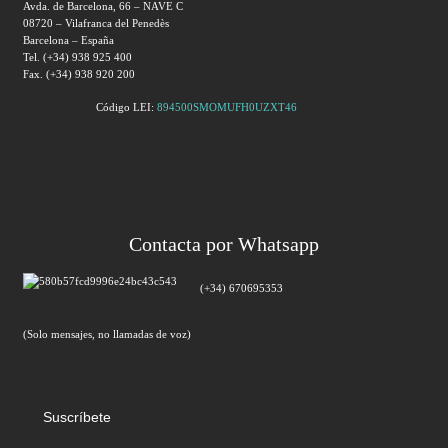
Avda. de Barcelona, 66 – NAVE C
08720 – Vilafranca del Penedès
Barcelona – España
Tel. (+34) 938 925 400
Fax. (+34) 938 920 200
Código LEI:
894500SMOMUFH0UZXT46
Contacta por Whatsapp
(+34) 670695353
(Solo mensajes, no llamadas de voz)
Suscríbete