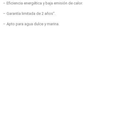
– Eficiencia energética y baja emisión de calor.
– Garantía limitada de 2 años”.
– Apto para agua dulce y marina.
¿Qué incluye?
Adaptador de potencia.
Motor húmedo.
Controlador.
Imán.
Manual de instrucciones (Inglés). (La versión en castellano la
encontrarás en PDF más abajo).