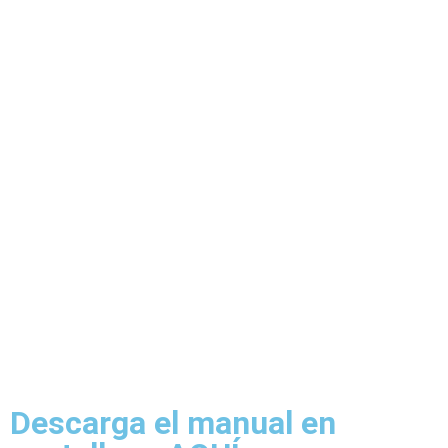
Modos de flujo:
Modo pulsante
Modo de flujo constante
Modo de flujo
Modo aleatorio
Modo Ciclo
Modo de enlace
Especificaciones:
Máximo grosor del cristal:
12mm/19mm
Caudal máximo:
16.000/18.000 L/H
Tamaño del acuario sugerido:
60-100cm/120-150cm
Potencia:
10W/30W
Descarga el manual en