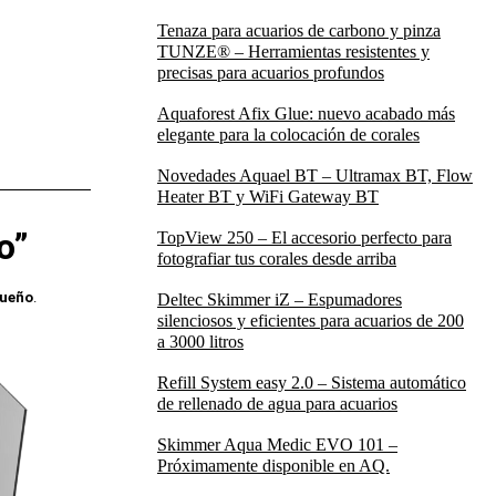
Tenaza para acuarios de carbono y pinza
TUNZE® – Herramientas resistentes y
precisas para acuarios profundos
Aquaforest Afix Glue: nuevo acabado más
elegante para la colocación de corales
Novedades Aquael BT – Ultramax BT, Flow
Heater BT y WiFi Gateway BT
o”
TopView 250 – El accesorio perfecto para
fotografiar tus corales desde arriba
queño
.
Deltec Skimmer iZ – Espumadores
silenciosos y eficientes para acuarios de 200
a 3000 litros
Refill System easy 2.0 – Sistema automático
de rellenado de agua para acuarios
Skimmer Aqua Medic EVO 101 –
Próximamente disponible en AQ.