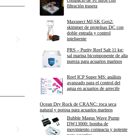
compacto de 91 litros con
filtración trasera
Maxspect MJ-SK Gen2:
skimmer de proteínas DC con
doble entrada y control
inteligente
PRS – Purity Reef Salt 11 kg:
sal marina bicomponente de alta
pureza para acuarios marinos
Reef ICP Super MS: análisis
avanzado para el control del
agua en acuarios de arrecife
Ocean Dry Rock de CRANC: roca seca
natural y porosa para acuarios marinos
Bubble Magus Wave Pump
DW13000: bomba de
movimiento compacta y potente