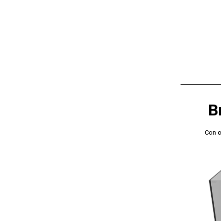
B
Con
c