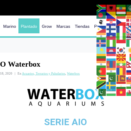
Marino
Plantado
Grow
Marcas
Tiendas
Profesionales
Con
IO Waterbox
18, 2020
En
Acuarios, Terrarios y Paludarios
,
Waterbox
SERIE AIO