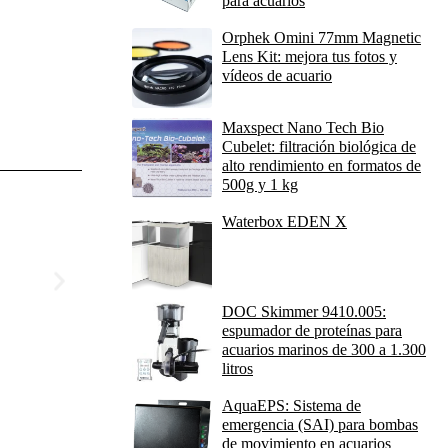
para acuarios
Orphek Omini 77mm Magnetic
Lens Kit: mejora tus fotos y
vídeos de acuario
Maxspect Nano Tech Bio
Cubelet: filtración biológica de
alto rendimiento en formatos de
500g y 1 kg
Waterbox EDEN X
DOC Skimmer 9410.005:
espumador de proteínas para
acuarios marinos de 300 a 1.300
litros
AquaEPS: Sistema de
emergencia (SAI) para bombas
de movimiento en acuarios