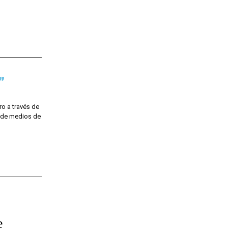
”
ro a través de
d de medios de
e