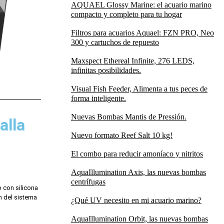
AQUAEL Glossy Marine: el acuario marino
compacto y completo para tu hogar
Filtros para acuarios Aquael: FZN PRO, Neo
300 y cartuchos de repuesto
Maxspect Ethereal Infinite, 276 LEDS,
infinitas posibilidades.
Visual Fish Feeder, Alimenta a tus peces de
forma inteligente.
Nuevas Bombas Mantis de Pressión.
alla
Nuevo formato Reef Salt 10 kg!
El combo para reducir amoníaco y nitritos
AquaIllumination Axis, las nuevas bombas
centrífugas
 con silicona
n del sistema
¿Qué UV necesito en mi acuario marino?
AquaIllumination Orbit, las nuevas bombas