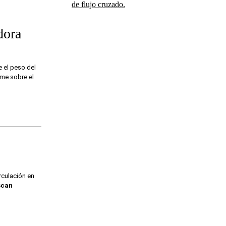
de flujo cruzado.
dora
e el peso del
rme sobre el
irculación en
scan