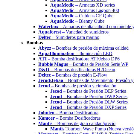
AquaMedic
– Armatus XD series
AquaMedic
– Armatus Lagoon 400
AquaMedic
– Cubicus CF Qube
AquaMedic
– Blenny Qube
Waterbox
– Acuarios de alta calidad con mueble 
Aquaforest
– Variedad de sumideros
Deltec
– Sumideros para marino
Bombas
Abyzz
– Bombas de presión de máxima calidad
AquaIllumination
– Iluminación LED
ATI
– Bomba dosificadora ATI/Jebao DP6
Bubble Magus
– Bombas de Presión Serie WP
D&D
– Bombas dosificadoras H2Ocean
Deltec
– Bombas de presión E-Flow
Jecod/Jebao
– Bombas de Movimiento, Presión y 
Jecod
– Bombas de presión y circulación
Jecod
– Bombas de Presión DEP Series
Jecod
– Bombas de Presión DWP Series
Jecod
– Bombas de Presión DLW Series
Jecod
– Bombas de Presión DXP Series
Johnlen
– Bomba Dosificadora
Kamoer
– Bomba Dosificadoras
Mantis
– Bombas de gran calidad/precio
Mantis
Tourbon Wave Pump (Nueva versió