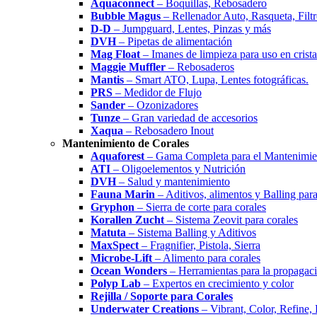
Aquaconnect
– Boquillas, Rebosadero
Bubble Magus
– Rellenador Auto, Rasqueta, Filtr
D-D
– Jumpguard, Lentes, Pinzas y más
DVH
– Pipetas de alimentación
Mag Float
– Imanes de limpieza para uso en cristal
Maggie Muffler
– Rebosaderos
Mantis
– Smart ATO, Lupa, Lentes fotográficas.
PRS
– Medidor de Flujo
Sander
– Ozonizadores
Tunze
– Gran variedad de accesorios
Xaqua
– Rebosadero Inout
Mantenimiento de Corales
Aquaforest
– Gama Completa para el Mantenimien
ATI
– Oligoelementos y Nutrición
DVH
– Salud y mantenimiento
Fauna Marin
– Aditivos, alimentos y Balling para
Gryphon
– Sierra de corte para corales
Korallen Zucht
– Sistema Zeovit para corales
Matuta
– Sistema Balling y Aditivos
MaxSpect
– Fragnifier, Pistola, Sierra
Microbe-Lift
– Alimento para corales
Ocean Wonders
– Herramientas para la propagaci
Polyp Lab
– Expertos en crecimiento y color
Rejilla / Soporte para Corales
Underwater Creations
– Vibrant, Color, Refine,