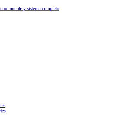
d con mueble y sistema completo
ies
ies