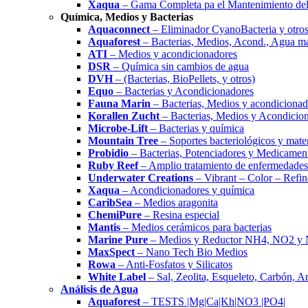
Xaqua
– Gama Completa pa el Mantenimiento del
Química, Medios y Bacterias
Aquaconnect
– Eliminador CyanoBacteria y otros
Aquaforest
– Bacterias, Medios, Acond., Agua m
ATI
– Medios y acondicionadores
DSR
– Química sin cambios de agua
DVH
– (Bacterias, BioPellets, y otros)
Equo
– Bacterias y Acondicionadores
Fauna Marin
– Bacterias, Medios y acondicionad
Korallen Zucht
– Bacterias, Medios y Acondicio
Microbe-Lift
– Bacterias y química
Mountain Tree
– Soportes bacteriológicos y materi
Probidio
– Bacterias, Potenciadores y Medicamen
Ruby Reef
– Amplio tratamiento de enfermedades
Underwater Creations
– Vibrant – Color – Refin
Xaqua
– Acondicionadores y química
CaribSea
– Medios aragonita
ChemiPure
– Resina especial
Mantis
– Medios cerámicos para bacterias
Marine Pure
– Medios y Reductor NH4, NO2 y
MaxSpect
– Nano Tech Bio Medios
Rowa
– Anti-Fosfatos y Silicatos
White Label
– Sal, Zeolita, Esqueleto, Carbón, A
Análisis de Agua
Aquaforest
– TESTS |Mg|Ca|Kh|NO3 |PO4|