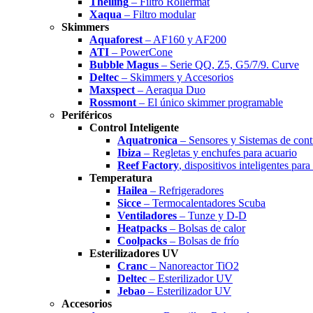
Theiling
– Filtro Rollermat
Xaqua
– Filtro modular
Skimmers
Aquaforest
– AF160 y AF200
ATI
– PowerCone
Bubble Magus
– Serie QQ, Z5, G5/7/9. Curve
Deltec
– Skimmers y Accesorios
Maxspect
– Aeraqua Duo
Rossmont
– El único skimmer programable
Periféricos
Control Inteligente
Aquatronica
– Sensores y Sistemas de cont
Ibiza
– Regletas y enchufes para acuario
Reef Factory
, dispositivos inteligentes para
Temperatura
Hailea
– Refrigeradores
Sicce
– Termocalentadores Scuba
Ventiladores
– Tunze y D-D
Heatpacks
– Bolsas de calor
Coolpacks
– Bolsas de frío
Esterilizadores UV
Cranc
– Nanoreactor TiO2
Deltec
– Esterilizador UV
Jebao
– Esterilizador UV
Accesorios