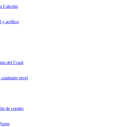
o Calcetin
 y acrílico
to del Coral
 cualquier nivel
ón de corales
 Purge