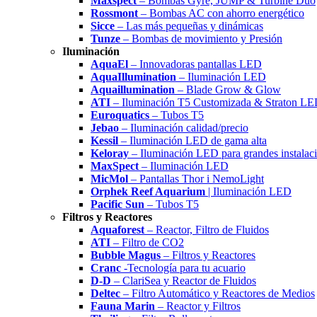
Maxspect
– Bombas Gyre, JUMP & Turbine Duo
Rossmont
– Bombas AC con ahorro energético
Sicce
– Las más pequeñas y dinámicas
Tunze
– Bombas de movimiento y Presión
Iluminación
AquaEl
– Innovadoras pantallas LED
AquaIllumination
– Iluminación LED
Aquaillumination
– Blade Grow & Glow
ATI
– Iluminación T5 Customizada & Straton L
Euroquatics
– Tubos T5
Jebao
– Iluminación calidad/precio
Kessil
– Iluminación LED de gama alta
Keloray
– Iluminación LED para grandes instalac
MaxSpect
– Iluminación LED
MicMol
– Pantallas Thor i NemoLight
Orphek Reef Aquarium
| Iluminación LED
Pacific Sun
– Tubos T5
Filtros y Reactores
Aquaforest
– Reactor, Filtro de Fluidos
ATI
– Filtro de CO2
Bubble Magus
– Filtros y Reactores
Cranc
-Tecnología para tu acuario
D-D
– ClariSea y Reactor de Fluidos
Deltec
– Filtro Automático y Reactores de Medios
Fauna Marin
– Reactor y Filtros