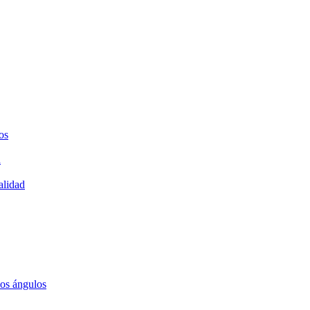
os
a
alidad
los ángulos