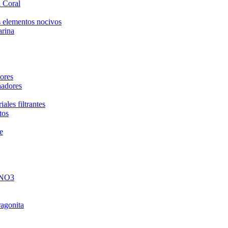
 Coral
 elementos nocivos
arina
ores
nadores
ales filtrantes
tos
e
 NO3
ragonita