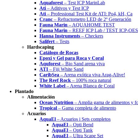
Aquaforest
– Test ICP MarinLab
Ati
– Aditivos y Test ICP
Ati
– Professional Test Kit de ATI: Po4, kH, Ca
Cranc
– Refractometro LED de 2º Generación
Fauna Marin
– AQUAHOME TEST
Fauna Marin
– REEF ICP Lab / TEST ICP-OES
Hanna Instruments
– Checkers
Salifert
– Tests
Hardscaping
Catálogo de Rocas
Epoxi y Gel para Roca y Coral
Aquforest
– Bio Sand arena viva
ATI
– Fiji White Sand
CaribSea
– Arena exótica viva Arag-Alive!
The Reef Rock
– 100% roca natural
White Label
– Arena Blanca de Coral
Plantado
Alimentación
Ocean Nutrition
– Amplia gama de alimentos y f
Tropical
– Gama completa de alimento
Acuarios
AquaEl
– Acuarios i Sets completos
AquaEl
– Opti Bend
AquaEl
– Opti Tank
AquaEl
– Ultra Scape Set