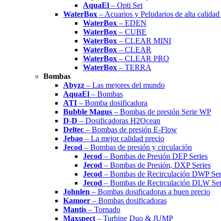
AquaEl
– Opti Set
WaterBox
– Acuarios y Peludarios de alta calida
WaterBox
– EDEN
WaterBox
– CUBE
WaterBox
– CLEAR MINI
WaterBox
– CLEAR
WaterBox
– CLEAR PRO
WaterBox
– TERRA
Bombas
Abyzz
– Las mejores del mundo
AquaEl
– Bombas
ATI
– Bomba dosificadora
Bubble Magus
– Bombas de presión Serie WP
D-D
– Dosificadoras H2Ocean
Deltec
– Bombas de presión E-Flow
Jebao
– La mejor calidad precio
Jecod
– Bombas de presión y circulación
Jecod
– Bombas de Presión DEP Series
Jecod
– Bombas de Presión, DXP Series
Jecod
– Bombas de Recirculación DWP Ser
Jecod
– Bombas de Recirculación DLW Ser
Johnlen
– Bombas dosificadoras a buen precio
Kamoer
– Bombas dosificadoras
Mantis
– Tornado
Maxspect
– Turbine Duo & JUMP