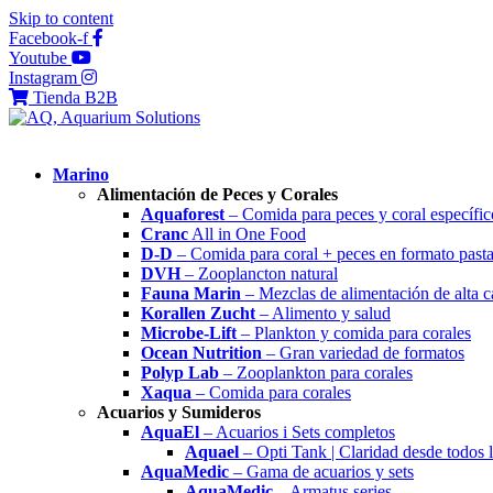
Skip to content
Facebook-f
Youtube
Instagram
Tienda B2B
Marino
Alimentación de Peces y Corales
Aquaforest
– Comida para peces y coral específic
Cranc
All in One Food
D-D
– Comida para coral + peces en formato past
DVH
– Zooplancton natural
Fauna Marin
– Mezclas de alimentación de alta c
Korallen Zucht
– Alimento y salud
Microbe-Lift
– Plankton y comida para corales
Ocean Nutrition
– Gran variedad de formatos
Polyp Lab
– Zooplankton para corales
Xaqua
– Comida para corales
Acuarios y Sumideros
AquaEl
– Acuarios i Sets completos
Aquael
– Opti Tank | Claridad desde todos 
AquaMedic
– Gama de acuarios y sets
AquaMedic
– Armatus series