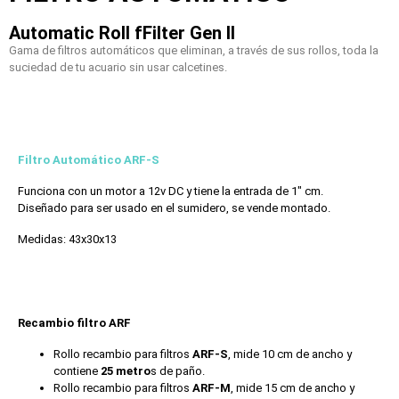
Automatic Roll fFilter Gen II
Gama de filtros automáticos que eliminan, a través de sus rollos, toda la
suciedad de tu acuario sin usar calcetines.
Filtro Automático ARF-S
Funciona con un motor a 12v DC y tiene la entrada de 1″ cm.
Diseñado para ser usado en el sumidero, se vende montado.
Medidas: 43x30x13
Recambio filtro ARF
Rollo recambio para filtros
ARF-S
, mide 10 cm de ancho y
contiene
25 metro
s de paño.
Rollo recambio para filtros
ARF-M
, mide 15 cm de ancho y