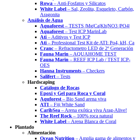
Rowa
– Anti-Fosfatos y Silicatos
White Label
– Sal, Zeolita, Esqueleto, Carbón,
Aragonita
Análisis de Agua
Aquaforest
– TESTS |Mg|Ca|Kh|NO3 |PO4|
Aquaforest
– Test ICP MarinLab
Ati
– Aditivos y Test ICP
Ati
– Professional Test Kit de ATI: Po4, kH, Ca
Cranc
– Refractometro LED de 2º Generación
Fauna Marin
– AQUAHOME TEST
Fauna Marin
– REEF ICP Lab / TEST ICP-
OES
Hanna Instruments
– Checkers
Salifert
– Tests
Hardscaping
Catálogo de Rocas
Epoxi y Gel para Roca y Coral
Aquforest
– Bio Sand arena viva
ATI
– Fiji White Sand
CaribSea
– Arena exótica viva Arag-Alive!
The Reef Rock
– 100% roca natural
White Label
– Arena Blanca de Coral
Plantado
Alimentación
Ocean Nutrition
– Amplia gama de alimentos y