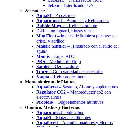
CRANC
– Nanoreactor TiO2
Jebao
– Esterilizador UV
Accesorios
AquaEl
– Accesorios
Aquaconnect
– Boquillas y Rebosadero
Bubble Magus
– Rellenador auto
D-D
– Jumpguard, Pinzas y más
Mag Float
– Imanes de limpieza para uso en
cristal y acrílico
Maggie Muffler
– ¿Frustrado con el ruido del
agua?
Mantis
– Lupa, ATO
PRS
– Medidor de Flujo
Sander
– Ozonizadores
Tunze
– Gran variedad de accesorios
Xaqua
– Rebosadero Inout
Mantenimiento de Plantas
Aquaforest
– Sustrato, Abono y suplementos
Regulator CO2
– Manoreductor co2 con
electrovalvula
Probidio
– Oligoelementos nutritivos
Química, Medios y Bacterias
Aquaconnect
– Silicarbon
AquaEl
– Materiales filtrantes
Aquaforest
– Acondicionadores y Medios