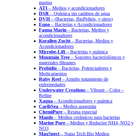
marina
ATI
– Medios y acondicionadores
DSR
– Química sin cambios de agua
DVH
– (Bacterias, BioPellets, y otros)
Equo
– Bacterias y Acondicionadores
Fauna Marin
– Bacterias, Medios y
acondicionadores
Korallen Zucht
– Bacterias, Medios y
Acondicionadores
Microbe-Lift
– Bacterias y química
Mountain Tree
– Soportes bacteriológicos y
materiales filtrantes
Probidio
– Bacterias, Potenciadores y
Medicamentos
Ruby Reef
– Amplio tratamiento de
enfermedades
Underwater Creations
– Vibrant – Color –
Refine
Xaqua
– Acondicionadores y química
CaribSea
– Medios aragonita
ChemiPure
– Resina especial
Mantis
– Medios cerámicos para bacterias
Marine Pure
– Medios y Reductor NH4, NO2 y
NO3
MaxSpect
– Nano Tech Bio Medios