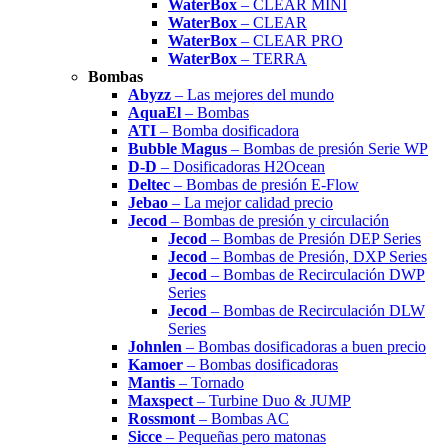
WaterBox
– CLEAR MINI
WaterBox
– CLEAR
WaterBox
– CLEAR PRO
WaterBox
– TERRA
Bombas
Abyzz
– Las mejores del mundo
AquaEl
– Bombas
ATI
– Bomba dosificadora
Bubble Magus
– Bombas de presión Serie WP
D-D
– Dosificadoras H2Ocean
Deltec
– Bombas de presión E-Flow
Jebao
– La mejor calidad precio
Jecod
– Bombas de presión y circulación
Jecod
– Bombas de Presión DEP Series
Jecod
– Bombas de Presión, DXP Series
Jecod
– Bombas de Recirculación DWP
Series
Jecod
– Bombas de Recirculación DLW
Series
Johnlen
– Bombas dosificadoras a buen precio
Kamoer
– Bombas dosificadoras
Mantis
– Tornado
Maxspect
– Turbine Duo & JUMP
Rossmont
– Bombas AC
Sicce
– Pequeñas pero matonas