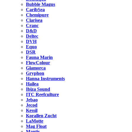
Bubble Magus
CaribSea
Chemipure
Clarisea
Cranc
D&D
Deltec
DVH
Equo
DSR
Fauna Marin
FlowColour
Glamorca
Gryphon
Hanna Instruments
Hailea
Ibiza Sound
ITC Reefculture
Jebao
Jecod
Kessil
Korallen Zucht
LaMotte
Mag Float
Mantis