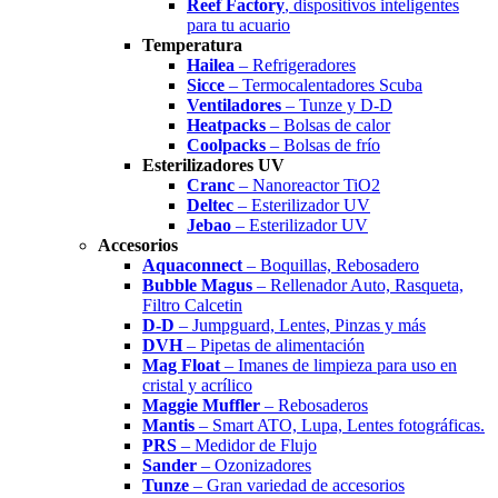
Reef Factory
, dispositivos inteligentes
para tu acuario
Temperatura
Hailea
– Refrigeradores
Sicce
– Termocalentadores Scuba
Ventiladores
– Tunze y D-D
Heatpacks
– Bolsas de calor
Coolpacks
– Bolsas de frío
Esterilizadores UV
Cranc
– Nanoreactor TiO2
Deltec
– Esterilizador UV
Jebao
– Esterilizador UV
Accesorios
Aquaconnect
– Boquillas, Rebosadero
Bubble Magus
– Rellenador Auto, Rasqueta,
Filtro Calcetin
D-D
– Jumpguard, Lentes, Pinzas y más
DVH
– Pipetas de alimentación
Mag Float
– Imanes de limpieza para uso en
cristal y acrílico
Maggie Muffler
– Rebosaderos
Mantis
– Smart ATO, Lupa, Lentes fotográficas.
PRS
– Medidor de Flujo
Sander
– Ozonizadores
Tunze
– Gran variedad de accesorios