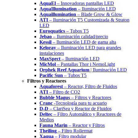
AquaEl
– Innovadoras pantallas LED
AquaIllumination
– Iluminación LED
Aquaillumination
– Blade Grow & Glow
ATI
– Iluminación T5 Customizada & Straton
LED
Euroquatics
– Tubos T5
Jebao
– Iluminación calidad/precio
Kessil
– Iluminación LED de gama alta
Keloray
– Iluminación LED para grandes
instalaciones
MaxSpect
– Iluminación LED
MicMol
– Pantallas Thor i NemoLight
Orphek Reef Aquarium
| Iluminación LED
Pacific Sun
– Tubos T5
Filtros y Reactores
Aquaforest
– Reactor, Filtro de Fluidos
ATI
– Filtro de CO2
Bubble Magus
– Filtros y Reactores
Cranc
-Tecnología para tu acuario
D-D
– ClariSea y Reactor de Fluidos
Deltec
– Filtro Automático y Reactores de
Medios
Fauna Marin
– Reactor y Filtros
Theiling
– Filtro Rollermat
Xaqua
– Filtro modular