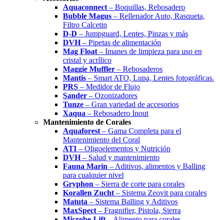
Aquaconnect
– Boquillas, Rebosadero
Bubble Magus
– Rellenador Auto, Rasqueta,
Filtro Calcetin
D-D
– Jumpguard, Lentes, Pinzas y más
DVH
– Pipetas de alimentación
Mag Float
– Imanes de limpieza para uso en
cristal y acrílico
Maggie Muffler
– Rebosaderos
Mantis
– Smart ATO, Lupa, Lentes fotográficas.
PRS
– Medidor de Flujo
Sander
– Ozonizadores
Tunze
– Gran variedad de accesorios
Xaqua
– Rebosadero Inout
Mantenimiento de Corales
Aquaforest
– Gama Completa para el
Mantenimiento del Coral
ATI
– Oligoelementos y Nutrición
DVH
– Salud y mantenimiento
Fauna Marin
– Aditivos, alimentos y Balling
para cualquier nivel
Gryphon
– Sierra de corte para corales
Korallen Zucht
– Sistema Zeovit para corales
Matuta
– Sistema Balling y Aditivos
MaxSpect
– Fragnifier, Pistola, Sierra
Microbe-Lift
– Alimento para corales