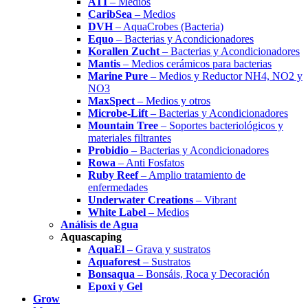
ATI
– Medios
CaribSea
– Medios
DVH
– AquaCrobes (Bacteria)
Equo
– Bacterias y Acondicionadores
Korallen Zucht
– Bacterias y Acondicionadores
Mantis
– Medios cerámicos para bacterias
Marine Pure
– Medios y Reductor NH4, NO2 y
NO3
MaxSpect
– Medios y otros
Microbe-Lift
– Bacterias y Acondicionadores
Mountain Tree
– Soportes bacteriológicos y
materiales filtrantes
Probidio
– Bacterias y Acondicionadores
Rowa
– Anti Fosfatos
Ruby Reef
– Amplio tratamiento de
enfermedades
Underwater Creations
– Vibrant
White Label
– Medios
Análisis de Agua
Aquascaping
AquaEl
– Grava y sustratos
Aquaforest
– Sustratos
Bonsaqua
– Bonsáis, Roca y Decoración
Epoxi y Gel
Grow