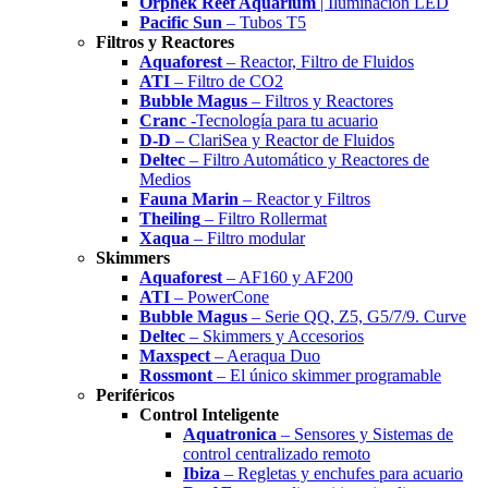
Orphek Reef Aquarium
| Iluminación LED
Pacific Sun
– Tubos T5
Filtros y Reactores
Aquaforest
– Reactor, Filtro de Fluidos
ATI
– Filtro de CO2
Bubble Magus
– Filtros y Reactores
Cranc
-Tecnología para tu acuario
D-D
– ClariSea y Reactor de Fluidos
Deltec
– Filtro Automático y Reactores de
Medios
Fauna Marin
– Reactor y Filtros
Theiling
– Filtro Rollermat
Xaqua
– Filtro modular
Skimmers
Aquaforest
– AF160 y AF200
ATI
– PowerCone
Bubble Magus
– Serie QQ, Z5, G5/7/9. Curve
Deltec
– Skimmers y Accesorios
Maxspect
– Aeraqua Duo
Rossmont
– El único skimmer programable
Periféricos
Control Inteligente
Aquatronica
– Sensores y Sistemas de
control centralizado remoto
Ibiza
– Regletas y enchufes para acuario