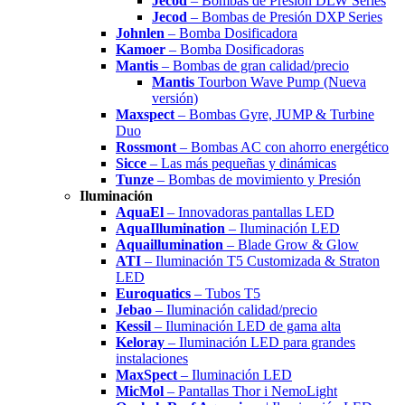
Jecod
– Bombas de Presión DLW Series
Jecod
– Bombas de Presión DXP Series
Johnlen
– Bomba Dosificadora
Kamoer
– Bomba Dosificadoras
Mantis
– Bombas de gran calidad/precio
Mantis
Tourbon Wave Pump (Nueva
versión)
Maxspect
– Bombas Gyre, JUMP & Turbine
Duo
Rossmont
– Bombas AC con ahorro energético
Sicce
– Las más pequeñas y dinámicas
Tunze
– Bombas de movimiento y Presión
Iluminación
AquaEl
– Innovadoras pantallas LED
AquaIllumination
– Iluminación LED
Aquaillumination
– Blade Grow & Glow
ATI
– Iluminación T5 Customizada & Straton
LED
Euroquatics
– Tubos T5
Jebao
– Iluminación calidad/precio
Kessil
– Iluminación LED de gama alta
Keloray
– Iluminación LED para grandes
instalaciones
MaxSpect
– Iluminación LED
MicMol
– Pantallas Thor i NemoLight