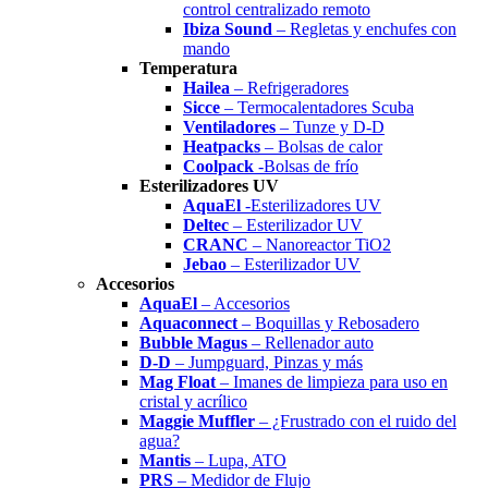
control centralizado remoto
Ibiza Sound
– Regletas y enchufes con
mando
Temperatura
Hailea
– Refrigeradores
Sicce
– Termocalentadores Scuba
Ventiladores
– Tunze y D-D
Heatpacks
– Bolsas de calor
Coolpack
-Bolsas de frío
Esterilizadores UV
AquaEl
-Esterilizadores UV
Deltec
– Esterilizador UV
CRANC
– Nanoreactor TiO2
Jebao
– Esterilizador UV
Accesorios
AquaEl
– Accesorios
Aquaconnect
– Boquillas y Rebosadero
Bubble Magus
– Rellenador auto
D-D
– Jumpguard, Pinzas y más
Mag Float
– Imanes de limpieza para uso en
cristal y acrílico
Maggie Muffler
– ¿Frustrado con el ruido del
agua?
Mantis
– Lupa, ATO
PRS
– Medidor de Flujo