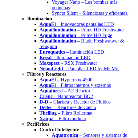
Voyager Nano – Las bombas más
pequeñas
Syncra Silent – Silenciosas y eficientes.
Iluminación
AquaEl
– Innovadoras pantallas LED
Aquaillumination
– Prime HD Freshwater
Aquaillumination
– Prime HD Fuge
Aquaillumination
– Blade Freshwatwer &
refugium
Euroquatics
– Iluminación LED
Kessil
– Iluminación LED
Maxspect
– RSX Freshwater
NemoLight
– Pantallas LED by MicMol
Filtros y Reactores
AquaEl
– Hypermax 4500
AquaEl
– Filtros internos y externos
Aquaforest
– AF Reactor
Cranc
– Nanoreactor TiO2
D-D
– Clarisea y Reactor de Fluidos
Deltec
– Reactores de Calcio
Theiling
– Filtro Rollermat
Xaqua
– Filtro modular
Periféricos
Control Inteligente
Aquatronica
– Sensores y sistemas de