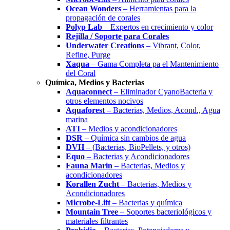
Ocean Wonders
– Herramientas para la
propagación de corales
Polyp Lab
– Expertos en crecimiento y color
Rejilla / Soporte para Corales
Underwater Creations
– Vibrant, Color,
Refine, Purge
Xaqua
– Gama Completa pa el Mantenimiento
del Coral
Química, Medios y Bacterias
Aquaconnect
– Eliminador CyanoBacteria y
otros elementos nocivos
Aquaforest
– Bacterias, Medios, Acond., Agua
marina
ATI
– Medios y acondicionadores
DSR
– Química sin cambios de agua
DVH
– (Bacterias, BioPellets, y otros)
Equo
– Bacterias y Acondicionadores
Fauna Marin
– Bacterias, Medios y
acondicionadores
Korallen Zucht
– Bacterias, Medios y
Acondicionadores
Microbe-Lift
– Bacterias y química
Mountain Tree
– Soportes bacteriológicos y
materiales filtrantes