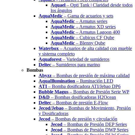
Aquael
– Opti Tank | Claridad desde todos
los ángulos
AquaMedic
– Gama de acuarios y sets
AquaMedic
– Armatus series
AquaMedic
– Armatus XD series
AquaMedic
– Armatus Lagoon 400
AquaMedic
– Cubicus CF Qube
AquaMedic
– Blenny Qube
Waterbox
– Acuarios de alta calidad con mueble
y sistema completo
Aquaforest
– Variedad de sumideros
Deltec
– Sumideros para marino
Bombas
Abyzz
– Bombas de presión de máxima calidad
AquaIllumination
– Iluminación LED
ATI
– Bomba dosificadora ATI/Jebao DP6
Bubble Magus
– Bombas de Presión Serie WP
D&D
– Bombas dosificadoras H2Ocean
Deltec
– Bombas de presión E-Flow
Jecod/Jebao
– Bombas de Movimiento, Presión
y Dosificadoras
Jecod
– Bombas de presión y circulación
Jecod
– Bombas de Presión DEP Series
Jecod
– Bombas de Presión DWP Series