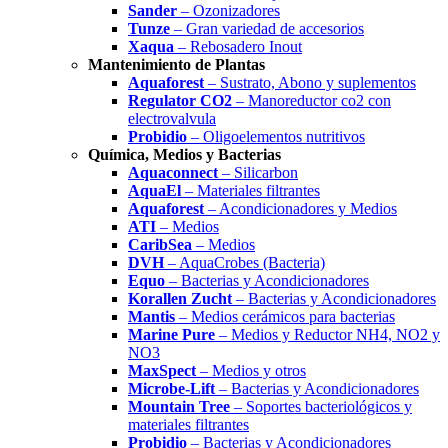
Sander
– Ozonizadores
Tunze
– Gran variedad de accesorios
Xaqua
– Rebosadero Inout
Mantenimiento de Plantas
Aquaforest
– Sustrato, Abono y suplementos
Regulator CO2
– Manoreductor co2 con
electrovalvula
Probidio
– Oligoelementos nutritivos
Química, Medios y Bacterias
Aquaconnect
– Silicarbon
AquaEl
– Materiales filtrantes
Aquaforest
– Acondicionadores y Medios
ATI
– Medios
CaribSea
– Medios
DVH
– AquaCrobes (Bacteria)
Equo
– Bacterias y Acondicionadores
Korallen Zucht
– Bacterias y Acondicionadores
Mantis
– Medios cerámicos para bacterias
Marine Pure
– Medios y Reductor NH4, NO2 y
NO3
MaxSpect
– Medios y otros
Microbe-Lift
– Bacterias y Acondicionadores
Mountain Tree
– Soportes bacteriológicos y
materiales filtrantes
Probidio
– Bacterias y Acondicionadores