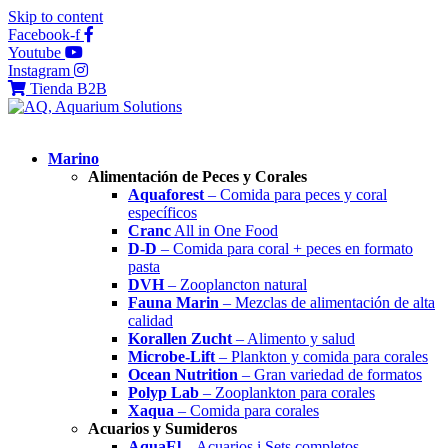
Skip to content
Facebook-f
Youtube
Instagram
Tienda B2B
Marino
Alimentación de Peces y Corales
Aquaforest
– Comida para peces y coral
específicos
Cranc
All in One Food
D-D
– Comida para coral + peces en formato
pasta
DVH
– Zooplancton natural
Fauna Marin
– Mezclas de alimentación de alta
calidad
Korallen Zucht
– Alimento y salud
Microbe-Lift
– Plankton y comida para corales
Ocean Nutrition
– Gran variedad de formatos
Polyp Lab
– Zooplankton para corales
Xaqua
– Comida para corales
Acuarios y Sumideros
AquaEl
– Acuarios i Sets completos