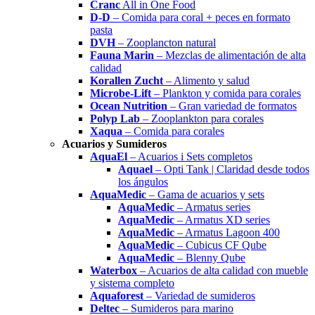
Cranc
All in One Food
D-D
– Comida para coral + peces en formato
pasta
DVH
– Zooplancton natural
Fauna Marin
– Mezclas de alimentación de alta
calidad
Korallen Zucht
– Alimento y salud
Microbe-Lift
– Plankton y comida para corales
Ocean Nutrition
– Gran variedad de formatos
Polyp Lab
– Zooplankton para corales
Xaqua
– Comida para corales
Acuarios y Sumideros
AquaEl
– Acuarios i Sets completos
Aquael
– Opti Tank | Claridad desde todos
los ángulos
AquaMedic
– Gama de acuarios y sets
AquaMedic
– Armatus series
AquaMedic
– Armatus XD series
AquaMedic
– Armatus Lagoon 400
AquaMedic
– Cubicus CF Qube
AquaMedic
– Blenny Qube
Waterbox
– Acuarios de alta calidad con mueble
y sistema completo
Aquaforest
– Variedad de sumideros
Deltec
– Sumideros para marino