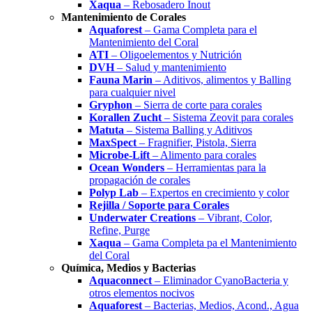
Xaqua
– Rebosadero Inout
Mantenimiento de Corales
Aquaforest
– Gama Completa para el
Mantenimiento del Coral
ATI
– Oligoelementos y Nutrición
DVH
– Salud y mantenimiento
Fauna Marin
– Aditivos, alimentos y Balling
para cualquier nivel
Gryphon
– Sierra de corte para corales
Korallen Zucht
– Sistema Zeovit para corales
Matuta
– Sistema Balling y Aditivos
MaxSpect
– Fragnifier, Pistola, Sierra
Microbe-Lift
– Alimento para corales
Ocean Wonders
– Herramientas para la
propagación de corales
Polyp Lab
– Expertos en crecimiento y color
Rejilla / Soporte para Corales
Underwater Creations
– Vibrant, Color,
Refine, Purge
Xaqua
– Gama Completa pa el Mantenimiento
del Coral
Química, Medios y Bacterias
Aquaconnect
– Eliminador CyanoBacteria y
otros elementos nocivos
Aquaforest
– Bacterias, Medios, Acond., Agua