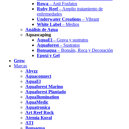
Rowa
– Anti Fosfatos
Ruby Reef
– Amplio tratamiento de
enfermedades
Underwater Creations
– Vibrant
White Label
– Medios
Análisis de Agua
Aquascaping
AquaEl
– Grava y sustratos
Aquaforest
– Sustratos
Bonsaqua
– Bonsáis, Roca y Decoración
Epoxi y Gel
Grow
Marcas
Abyzz
Aquaconnect
AquaEl
Aquaforest Marino
Aquaforest Plantado
AquaIlumination
AquaMedic
Aquatronica
Art Reef Rock
Atemia Koral
ATI
Bonsaqua