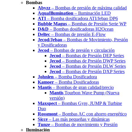
Bombas
Abyzz
– Bombas de presión de máxima calidad
AquaIllumination
– Iluminación LED
ATI
– Bomba dosificadora ATI/Jebao DP6
Bubble Magus
– Bombas de Presión Serie WP
D&D
– Bombas dosificadoras H2Ocean
Deltec
– Bombas de presión E-Flow
Jecod/Jebao
– Bombas de Movimiento, Presión
y Dosificadoras
Jecod
– Bombas de presión y circulación
Jecod
– Bombas de Presión DEP Series
Jecod
– Bombas de Presión DWP Series
Jecod
– Bombas de Presión DLW Series
Jecod
– Bombas de Presión DXP Series
Johnlen
– Bomba Dosificadora
Kamoer
– Bomba Dosificadoras
Mantis
– Bombas de gran calidad/precio
Mantis
Tourbon Wave Pump (Nueva
versión)
Maxspect
– Bombas Gyre, JUMP & Turbine
Duo
Rossmont
– Bombas AC con ahorro energético
Sicce
– Las más pequeñas y dinámicas
Tunze
– Bombas de movimiento y Presión
Iluminación