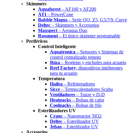
Skimmers
Aquaforest
– AF160 y AF200
ATI
– PowerCone
Bubble Magus
– Serie QQ, Z5, G5/7/9. Curve
Deltec
– Skimmers y Accesorios
Maxspect
– Aeraqua Duo
Rossmont
– El único skimmer programable
Periféricos
Control Inteligente
Aquatronica
– Sensores y Sistemas de
control centralizado remoto
Ibiza
– Regletas y enchufes para acuario
Reef Factory
, dispositivos inteligentes
para tu acuario
Temperatura
Hailea
– Refrigeradores
Sicce
– Termocalentadores Scuba
Ventiladores
– Tunze y D-D
Heatpacks
– Bolsas de calor
Coolpacks
– Bolsas de frío
Esterilizadores UV
Cranc
– Nanoreactor TiO2
Deltec
– Esterilizador UV
Jebao
– Esterilizador UV
Accesorios