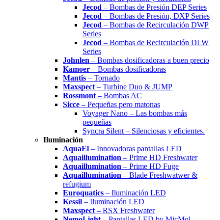
Jecod
– Bombas de Presión DEP Series
Jecod
– Bombas de Presión, DXP Series
Jecod
– Bombas de Recirculación DWP
Series
Jecod
– Bombas de Recirculación DLW
Series
Johnlen
– Bombas dosificadoras a buen precio
Kamoer
– Bombas dosificadoras
Mantis
– Tornado
Maxspect
– Turbine Duo & JUMP
Rossmont
– Bombas AC
Sicce
– Pequeñas pero matonas
Voyager Nano – Las bombas más
pequeñas
Syncra Silent – Silenciosas y eficientes.
Iluminación
AquaEl
– Innovadoras pantallas LED
Aquaillumination
– Prime HD Freshwater
Aquaillumination
– Prime HD Fuge
Aquaillumination
– Blade Freshwatwer &
refugium
Euroquatics
– Iluminación LED
Kessil
– Iluminación LED
Maxspect
– RSX Freshwater
NemoLight
– Pantallas LED by MicMol