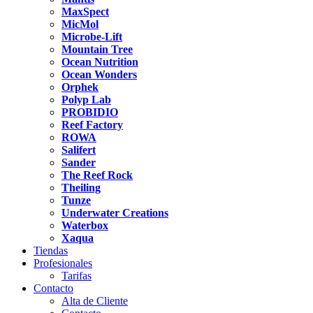
MaxSpect
MicMol
Microbe-Lift
Mountain Tree
Ocean Nutrition
Ocean Wonders
Orphek
Polyp Lab
PROBIDIO
Reef Factory
ROWA
Salifert
Sander
The Reef Rock
Theiling
Tunze
Underwater Creations
Waterbox
Xaqua
Tiendas
Profesionales
Tarifas
Contacto
Alta de Cliente