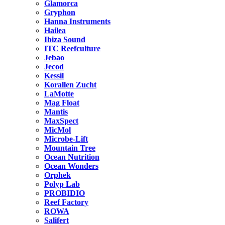
Glamorca
Gryphon
Hanna Instruments
Hailea
Ibiza Sound
ITC Reefculture
Jebao
Jecod
Kessil
Korallen Zucht
LaMotte
Mag Float
Mantis
MaxSpect
MicMol
Microbe-Lift
Mountain Tree
Ocean Nutrition
Ocean Wonders
Orphek
Polyp Lab
PROBIDIO
Reef Factory
ROWA
Salifert