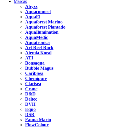
Marcas
Abyzz
Aquaconnect
AquaEl
Aquaforest Marino
Aquaforest Plantado
AquaIlumination
AquaMedic
Aquatronica
Art Reef Rock
Atemia Koral
ATI
Bonsaqua
Bubble Magus
CaribSea
Chemipure
Clarisea
Cranc
D&D
Deltec
DVH
Equo
DSR
Fauna Marin
FlowColour