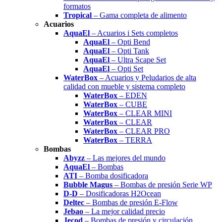
formatos
Tropical
– Gama completa de alimento
Acuarios
AquaEl
– Acuarios i Sets completos
AquaEl
– Opti Bend
AquaEl
– Opti Tank
AquaEl
– Ultra Scape Set
AquaEl
– Opti Set
WaterBox
– Acuarios y Peludarios de alta
calidad con mueble y sistema completo
WaterBox
– EDEN
WaterBox
– CUBE
WaterBox
– CLEAR MINI
WaterBox
– CLEAR
WaterBox
– CLEAR PRO
WaterBox
– TERRA
Bombas
Abyzz
– Las mejores del mundo
AquaEl
– Bombas
ATI
– Bomba dosificadora
Bubble Magus
– Bombas de presión Serie WP
D-D
– Dosificadoras H2Ocean
Deltec
– Bombas de presión E-Flow
Jebao
– La mejor calidad precio
Jecod
– Bombas de presión y circulación