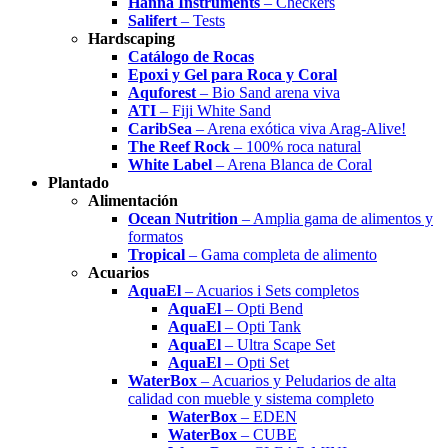
Hanna Instruments
– Checkers
Salifert
– Tests
Hardscaping
Catálogo de Rocas
Epoxi y Gel para Roca y Coral
Aquforest
– Bio Sand arena viva
ATI
– Fiji White Sand
CaribSea
– Arena exótica viva Arag-Alive!
The Reef Rock
– 100% roca natural
White Label
– Arena Blanca de Coral
Plantado
Alimentación
Ocean Nutrition
– Amplia gama de alimentos y
formatos
Tropical
– Gama completa de alimento
Acuarios
AquaEl
– Acuarios i Sets completos
AquaEl
– Opti Bend
AquaEl
– Opti Tank
AquaEl
– Ultra Scape Set
AquaEl
– Opti Set
WaterBox
– Acuarios y Peludarios de alta
calidad con mueble y sistema completo
WaterBox
– EDEN
WaterBox
– CUBE