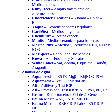
Probidio
– Bacterias, Potenciadores y
Medicamentos
Ruby Reef
– Amplio tratamiento de
enfermedades
Underwater Creations
– Vibrant – Color –
Refine
Xaqua
– Acondicionadores y química
CaribSea
– Medios aragonita
ChemiPure
– Resina especial
Mantis
– Medios cerámicos para bacterias
Marine Pure
– Medios y Reductor NH4, NO2 y
NO3
MaxSpect
– Nano Tech Bio Medios
Rowa
– Anti-Fosfatos y Silicatos
White Label
– Sal, Zeolita, Esqueleto, Carbón,
Aragonita
Análisis de Agua
Aquaforest
– TESTS |Mg|Ca|Kh|NO3 |PO4|
Aquaforest
– Test ICP MarinLab
Ati
– Aditivos y Test ICP
Ati
– Professional Test Kit de ATI: Po4, kH, Ca
Cranc
– Refractometro LED de 2º Generación
Fauna Marin
– AQUAHOME TEST
Fauna Marin
– REEF ICP Lab / TEST ICP-
OES