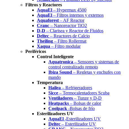
Filtros y Reactores
AquaEl
– Hypermax 4500
AquaEl
– Filtros internos y externos
Aquaforest
– AF Reactor
Cranc
– Nanoreactor TiO2
D-D
– Clarisea y Reactor de Fluidos
Deltec
– Reactores de Calcio
Theiling
– Filtro Rollermat
Xaqua
– Filtro modular
Periféricos
Control Inteligente
Aquatronica
– Sensores y sistemas de
control centralizado remoto
Ibiza Sound
– Regletas y enchufes con
mando
Temperatura
Hailea
– Refrigeradores
Sicce
– Termocalentadores Scuba
Ventiladores
– Tunze y D-D
Heatpacks
– Bolsas de calor
Coolpack
-Bolsas de frío
Esterilizadores UV
AquaEl
-Esterilizadores UV
Deltec
– Esterilizador UV