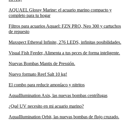
AQUAEL Glossy Marine: el acuario marino compacto y
completo para tu hogar
Filtros para acuarios Aquael: FZN PRO, Neo 300 y cartuchos
de repuesto
Maxspect Ethereal Infinite, 276 LEDS, infinitas posibilidades.
Visual Fish Feeder, Alimenta a tus peces de forma inteligente.
Nuevas Bombas Mantis de Pressión.
Nuevo formato Reef Salt 10 kg!
El combo para reducir amoníaco y nitritos
AquaIllumination Axis, las nuevas bombas centrífugas
¿Qué UV necesito en mi acuario marino?
AquaIllumination Orbit, las nuevas bombas de flujo cruzado.