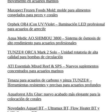
movimiento en acuarios marinos
Maxspect Frozen Foods Mold: molde para alimentos
congelados para peces y corales
Orphek OR4 iCon UV/Violet – Iluminación LED profesional
para acuarios de arrecife
Aqua Medic AO.SHIMIOU 3800 – Sistema de ósmosis de
alto rendimiento para acuarios profesionales
TUNZE® ORCA Mark 2 Solo – Unidad rotatoria de alta
calidad para bombas de circulación
ATI Essentials Mixed Reef & SPS – Nuevos suplementos
concentrados para acuarios marinos
Tenaza para acuarios de carbono y pinza TUNZE® –
Herramientas resistentes y precisas para acuarios profundos
Aquaforest Afix Glue: nuevo acabado más elegante para la
colocación de corales
Novedades Aquael BT – Ultramax BT, Flow Heater BT y