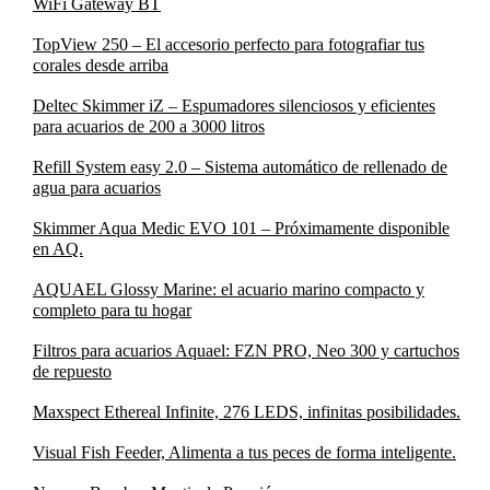
WiFi Gateway BT
TopView 250 – El accesorio perfecto para fotografiar tus
corales desde arriba
Deltec Skimmer iZ – Espumadores silenciosos y eficientes
para acuarios de 200 a 3000 litros
Refill System easy 2.0 – Sistema automático de rellenado de
agua para acuarios
Skimmer Aqua Medic EVO 101 – Próximamente disponible
en AQ.
AQUAEL Glossy Marine: el acuario marino compacto y
completo para tu hogar
Filtros para acuarios Aquael: FZN PRO, Neo 300 y cartuchos
de repuesto
Maxspect Ethereal Infinite, 276 LEDS, infinitas posibilidades.
Visual Fish Feeder, Alimenta a tus peces de forma inteligente.