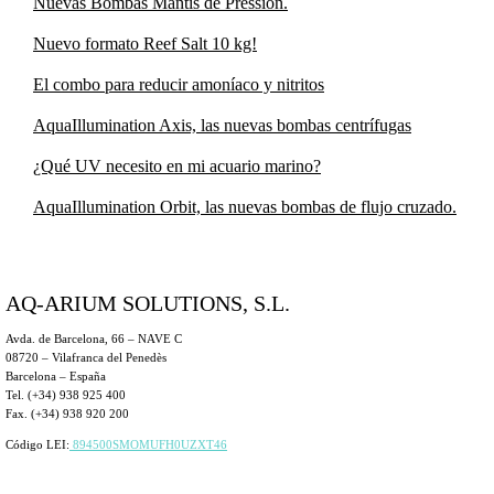
Nuevas Bombas Mantis de Pressión.
Nuevo formato Reef Salt 10 kg!
El combo para reducir amoníaco y nitritos
AquaIllumination Axis, las nuevas bombas centrífugas
¿Qué UV necesito en mi acuario marino?
AquaIllumination Orbit, las nuevas bombas de flujo cruzado.
AQ-ARIUM SOLUTIONS, S.L.
Avda. de Barcelona, 66 – NAVE C
08720 – Vilafranca del Penedès
Barcelona – España
Tel. (+34) 938 925 400
Fax. (+34) 938 920 200
Código LEI:
894500SMOMUFH0UZXT46