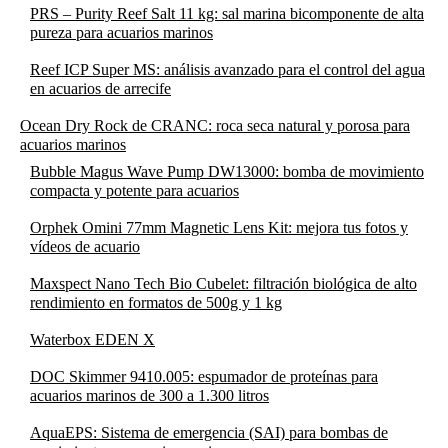
PRS – Purity Reef Salt 11 kg: sal marina bicomponente de alta
pureza para acuarios marinos
Reef ICP Super MS: análisis avanzado para el control del agua
en acuarios de arrecife
Ocean Dry Rock de CRANC: roca seca natural y porosa para
acuarios marinos
Bubble Magus Wave Pump DW13000: bomba de movimiento
compacta y potente para acuarios
Orphek Omini 77mm Magnetic Lens Kit: mejora tus fotos y
vídeos de acuario
Maxspect Nano Tech Bio Cubelet: filtración biológica de alto
rendimiento en formatos de 500g y 1 kg
Waterbox EDEN X
DOC Skimmer 9410.005: espumador de proteínas para
acuarios marinos de 300 a 1.300 litros
AquaEPS: Sistema de emergencia (SAI) para bombas de