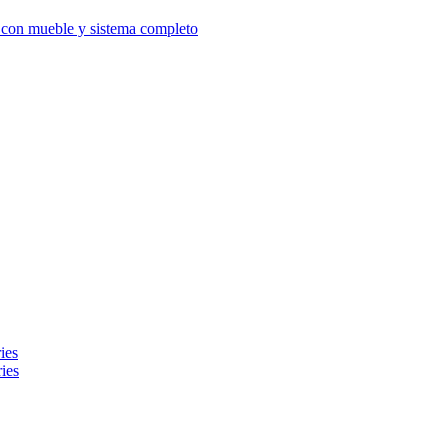
d con mueble y sistema completo
ies
ies