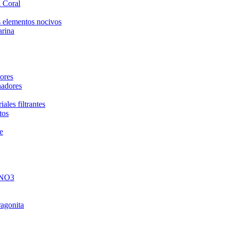
 Coral
 elementos nocivos
arina
ores
nadores
ales filtrantes
tos
e
 NO3
ragonita