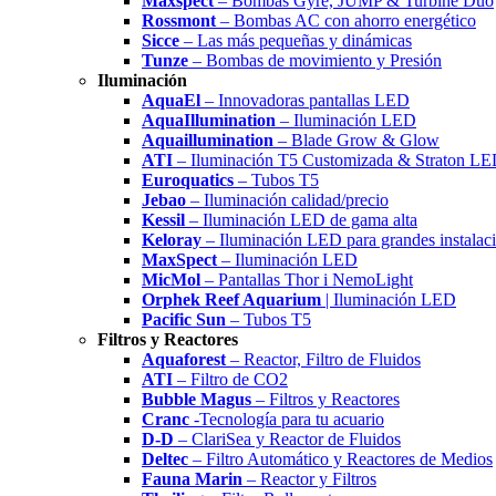
Maxspect
– Bombas Gyre, JUMP & Turbine Duo
Rossmont
– Bombas AC con ahorro energético
Sicce
– Las más pequeñas y dinámicas
Tunze
– Bombas de movimiento y Presión
Iluminación
AquaEl
– Innovadoras pantallas LED
AquaIllumination
– Iluminación LED
Aquaillumination
– Blade Grow & Glow
ATI
– Iluminación T5 Customizada & Straton L
Euroquatics
– Tubos T5
Jebao
– Iluminación calidad/precio
Kessil
– Iluminación LED de gama alta
Keloray
– Iluminación LED para grandes instalac
MaxSpect
– Iluminación LED
MicMol
– Pantallas Thor i NemoLight
Orphek Reef Aquarium
| Iluminación LED
Pacific Sun
– Tubos T5
Filtros y Reactores
Aquaforest
– Reactor, Filtro de Fluidos
ATI
– Filtro de CO2
Bubble Magus
– Filtros y Reactores
Cranc
-Tecnología para tu acuario
D-D
– ClariSea y Reactor de Fluidos
Deltec
– Filtro Automático y Reactores de Medios
Fauna Marin
– Reactor y Filtros