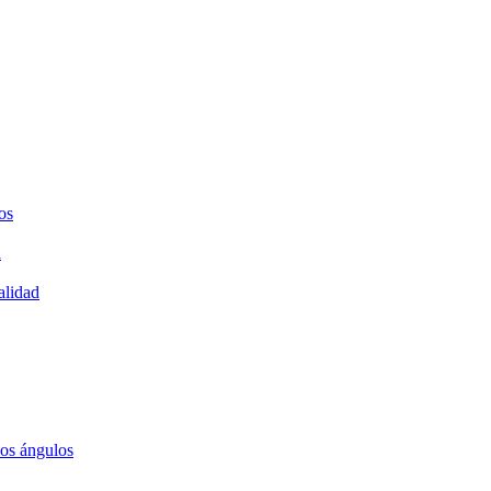
os
a
alidad
los ángulos