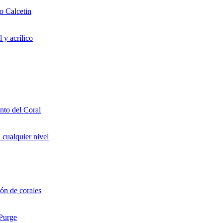
o Calcetin
 y acrílico
to del Coral
 cualquier nivel
ón de corales
 Purge