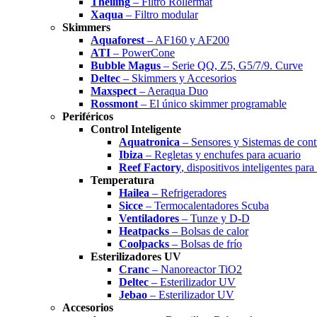
Theiling
– Filtro Rollermat
Xaqua
– Filtro modular
Skimmers
Aquaforest
– AF160 y AF200
ATI
– PowerCone
Bubble Magus
– Serie QQ, Z5, G5/7/9. Curve
Deltec
– Skimmers y Accesorios
Maxspect
– Aeraqua Duo
Rossmont
– El único skimmer programable
Periféricos
Control Inteligente
Aquatronica
– Sensores y Sistemas de cont
Ibiza
– Regletas y enchufes para acuario
Reef Factory
, dispositivos inteligentes para
Temperatura
Hailea
– Refrigeradores
Sicce
– Termocalentadores Scuba
Ventiladores
– Tunze y D-D
Heatpacks
– Bolsas de calor
Coolpacks
– Bolsas de frío
Esterilizadores UV
Cranc
– Nanoreactor TiO2
Deltec
– Esterilizador UV
Jebao
– Esterilizador UV
Accesorios