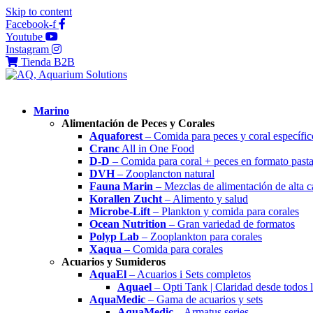
Skip to content
Facebook-f
Youtube
Instagram
Tienda B2B
Marino
Alimentación de Peces y Corales
Aquaforest
– Comida para peces y coral específic
Cranc
All in One Food
D-D
– Comida para coral + peces en formato past
DVH
– Zooplancton natural
Fauna Marin
– Mezclas de alimentación de alta c
Korallen Zucht
– Alimento y salud
Microbe-Lift
– Plankton y comida para corales
Ocean Nutrition
– Gran variedad de formatos
Polyp Lab
– Zooplankton para corales
Xaqua
– Comida para corales
Acuarios y Sumideros
AquaEl
– Acuarios i Sets completos
Aquael
– Opti Tank | Claridad desde todos 
AquaMedic
– Gama de acuarios y sets
AquaMedic
– Armatus series