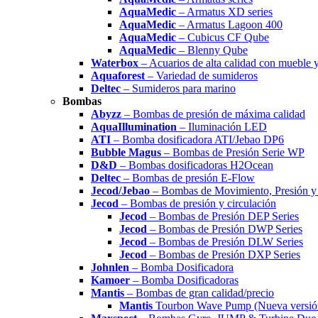
AquaMedic
– Armatus XD series
AquaMedic
– Armatus Lagoon 400
AquaMedic
– Cubicus CF Qube
AquaMedic
– Blenny Qube
Waterbox
– Acuarios de alta calidad con mueble 
Aquaforest
– Variedad de sumideros
Deltec
– Sumideros para marino
Bombas
Abyzz
– Bombas de presión de máxima calidad
AquaIllumination
– Iluminación LED
ATI
– Bomba dosificadora ATI/Jebao DP6
Bubble Magus
– Bombas de Presión Serie WP
D&D
– Bombas dosificadoras H2Ocean
Deltec
– Bombas de presión E-Flow
Jecod/Jebao
– Bombas de Movimiento, Presión y 
Jecod
– Bombas de presión y circulación
Jecod
– Bombas de Presión DEP Series
Jecod
– Bombas de Presión DWP Series
Jecod
– Bombas de Presión DLW Series
Jecod
– Bombas de Presión DXP Series
Johnlen
– Bomba Dosificadora
Kamoer
– Bomba Dosificadoras
Mantis
– Bombas de gran calidad/precio
Mantis
Tourbon Wave Pump (Nueva versió