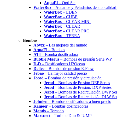
AquaEl
– Opti Set
WaterBox
– Acuarios y Peludarios de alta calida
WaterBox
– EDEN
WaterBox
– CUBE
WaterBox
– CLEAR MINI
WaterBox
– CLEAR
WaterBox
– CLEAR PRO
WaterBox
– TERRA
Bombas
Abyzz
– Las mejores del mundo
AquaEl
– Bombas
ATI
– Bomba dosificadora
Bubble Magus
– Bombas de presión Serie WP
D-D
– Dosificadoras H2Ocean
Deltec
– Bombas de presión E-Flow
Jebao
– La mejor calidad precio
Jecod
– Bombas de presión y circulación
Jecod
– Bombas de Presión DEP Series
Jecod
– Bombas de Presión, DXP Series
Jecod
– Bombas de Recirculación DWP Ser
Jecod
– Bombas de Recirculación DLW Ser
Johnlen
– Bombas dosificadoras a buen precio
Kamoer
– Bombas dosificadoras
Mantis
– Tornado
Maxspect
– Turbine Duo & JUMP