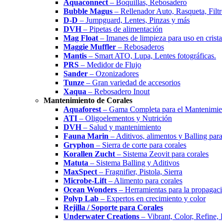
Aquaconnect
– Boquillas, Rebosadero
Bubble Magus
– Rellenador Auto, Rasqueta, Filtr
D-D
– Jumpguard, Lentes, Pinzas y más
DVH
– Pipetas de alimentación
Mag Float
– Imanes de limpieza para uso en cristal
Maggie Muffler
– Rebosaderos
Mantis
– Smart ATO, Lupa, Lentes fotográficas.
PRS
– Medidor de Flujo
Sander
– Ozonizadores
Tunze
– Gran variedad de accesorios
Xaqua
– Rebosadero Inout
Mantenimiento de Corales
Aquaforest
– Gama Completa para el Mantenimien
ATI
– Oligoelementos y Nutrición
DVH
– Salud y mantenimiento
Fauna Marin
– Aditivos, alimentos y Balling para
Gryphon
– Sierra de corte para corales
Korallen Zucht
– Sistema Zeovit para corales
Matuta
– Sistema Balling y Aditivos
MaxSpect
– Fragnifier, Pistola, Sierra
Microbe-Lift
– Alimento para corales
Ocean Wonders
– Herramientas para la propagaci
Polyp Lab
– Expertos en crecimiento y color
Rejilla / Soporte para Corales
Underwater Creations
– Vibrant, Color, Refine,