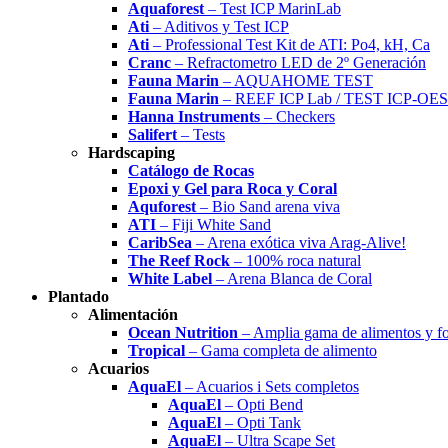
Aquaforest
– Test ICP MarinLab
Ati
– Aditivos y Test ICP
Ati
– Professional Test Kit de ATI: Po4, kH, Ca
Cranc
– Refractometro LED de 2º Generación
Fauna Marin
– AQUAHOME TEST
Fauna Marin
– REEF ICP Lab / TEST ICP-OES
Hanna Instruments
– Checkers
Salifert
– Tests
Hardscaping
Catálogo de Rocas
Epoxi y Gel para Roca y Coral
Aquforest
– Bio Sand arena viva
ATI
– Fiji White Sand
CaribSea
– Arena exótica viva Arag-Alive!
The Reef Rock
– 100% roca natural
White Label
– Arena Blanca de Coral
Plantado
Alimentación
Ocean Nutrition
– Amplia gama de alimentos y f
Tropical
– Gama completa de alimento
Acuarios
AquaEl
– Acuarios i Sets completos
AquaEl
– Opti Bend
AquaEl
– Opti Tank
AquaEl
– Ultra Scape Set