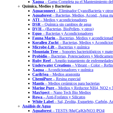
Xaqua
– Gama Completa pa el Mantenimiento del
Química, Medios y Bacterias
Aquaconnect
– Eliminador CyanoBacteria y otros
Aquaforest
– Bacterias, Medios, Acond., Agua m
ATI
– Medios y acondicionadores
DSR
– Química sin cambios de agua
DVH
– (Bacterias, BioPellets, y otros)
Equo
– Bacterias y Acondicionadores
Fauna Marin
– Bacterias, Medios y acondicionad
Korallen Zucht
– Bacterias, Medios y Acondicio
Microbe-Lift
– Bacterias y química
Mountain Tree
– Soportes bacteriológicos y materi
Probidio
– Bacterias, Potenciadores y Medicamen
Ruby Reef
– Amplio tratamiento de enfermedades
Underwater Creations
– Vibrant – Color – Refin
Xaqua
– Acondicionadores y química
CaribSea
– Medios aragonita
ChemiPure
– Resina especial
Mantis
– Medios cerámicos para bacterias
Marine Pure
– Medios y Reductor NH4, NO2 y
MaxSpect
– Nano Tech Bio Medios
Rowa
– Anti-Fosfatos y Silicatos
White Label
– Sal, Zeolita, Esqueleto, Carbón, A
Análisis de Agua
Aquaforest
– TESTS |Mg|Ca|Kh|NO3 |PO4|