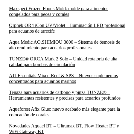
Maxspect Frozen Foods Mold: molde para alimentos
congelados para peces y corales
Orphek OR4 iCon UV/Violet – Iluminación LED profesional
para acuarios de arrecife
Aqua Medic AO.SHIMIOU 3800 – Sistema de ósmosis de
alto rendimiento para acuarios profesionales
TUNZE® ORCA Mark 2 Solo – Unidad rotatoria de alta
calidad para bombas de circulación
ATI Essentials Mixed Reef & SPS – Nuevos suplementos
concentrados para acuarios marinos
Tenaza para acuarios de carbono y pinza TUNZE® –
Herramientas resistentes y precisas para acuarios profundos
Aquaforest Afix Glue: nuevo acabado más elegante para la
colocación de corales
Novedades Aquael BT – Ultramax BT, Flow Heater BT y
WiFi Gateway BT