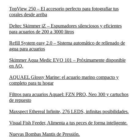
TopView 250 – El accesorio perfecto para fotografiar tus
corales desde arriba
Deltec Skimmer iZ – Espumadores silenciosos y eficientes
para acuarios de 200 a 3000 litros
Refill System easy 2.0 – Sistema automático de rellenado de
agua para acuarios
Skimmer Aqua Medic EVO 101 – Próximamente disponible
en AQ.
AQUAEL Glossy Marine: el acuario marino compacto y
completo para tu hogar
Filtros para acuarios Aquael: FZN PRO, Neo 300 y cartuchos
de repuesto
Maxspect Ethereal Infinite, 276 LEDS, infinitas posibilidades.
Visual Fish Feeder, Alimenta a tus peces de forma inteligente.
Nuevas Bombas Mantis de Pressión.