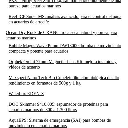
PRS – Purity Reef Salt 11 kg: sal marina bicomponente de alta
pureza para acuarios marinos
Reef ICP Super MS: análisis avanzado para el control del agua
en acuarios de arrecife
Ocean Dry Rock de CRANC: roca seca natural y porosa para
acuarios marinos
Bubble Magus Wave Pump DW13000: bomba de movimiento
compacta y potente para acuarios
Orphek Omini 77mm Magnetic Lens Kit: mejora tus fotos y
vídeos de acuario
Maxspect Nano Tech Bio Cubelet: filtración biológica de alto
rendimiento en formatos de 500g y 1 kg
Waterbox EDEN X
DOC Skimmer 9410.005: espumador de proteínas para
acuarios marinos de 300 a 1.300 litros
AquaEPS: Sistema de emergencia (SAI) para bombas de
movimiento en acuarios marinos