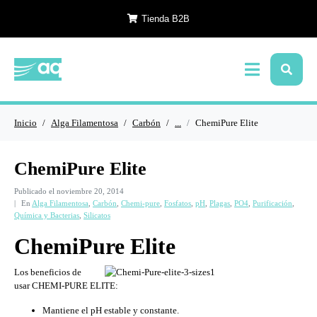
Tienda B2B
Inicio
Alga Filamentosa
Carbón
...
ChemiPure Elite
ChemiPure Elite
Publicado el
noviembre 20, 2014
En
Alga Filamentosa
,
Carbón
,
Chemi-pure
,
Fosfatos
,
pH
,
Plagas
,
PO4
,
Purificación
,
Química y Bacterias
,
Silicatos
ChemiPure Elite
Los beneficios de
usar CHEMI-PURE ELITE:
Mantiene el pH estable y constante.