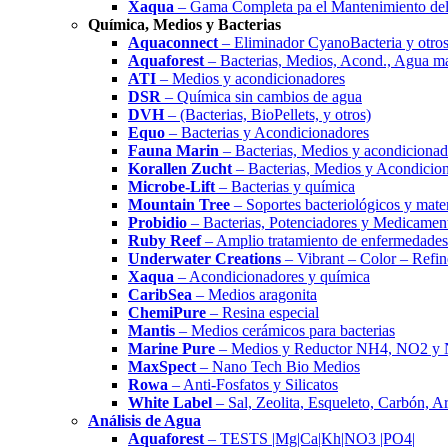
Xaqua
– Gama Completa pa el Mantenimiento del
Química, Medios y Bacterias
Aquaconnect
– Eliminador CyanoBacteria y otros
Aquaforest
– Bacterias, Medios, Acond., Agua m
ATI
– Medios y acondicionadores
DSR
– Química sin cambios de agua
DVH
– (Bacterias, BioPellets, y otros)
Equo
– Bacterias y Acondicionadores
Fauna Marin
– Bacterias, Medios y acondicionad
Korallen Zucht
– Bacterias, Medios y Acondicio
Microbe-Lift
– Bacterias y química
Mountain Tree
– Soportes bacteriológicos y materi
Probidio
– Bacterias, Potenciadores y Medicamen
Ruby Reef
– Amplio tratamiento de enfermedades
Underwater Creations
– Vibrant – Color – Refin
Xaqua
– Acondicionadores y química
CaribSea
– Medios aragonita
ChemiPure
– Resina especial
Mantis
– Medios cerámicos para bacterias
Marine Pure
– Medios y Reductor NH4, NO2 y
MaxSpect
– Nano Tech Bio Medios
Rowa
– Anti-Fosfatos y Silicatos
White Label
– Sal, Zeolita, Esqueleto, Carbón, A
Análisis de Agua
Aquaforest
– TESTS |Mg|Ca|Kh|NO3 |PO4|