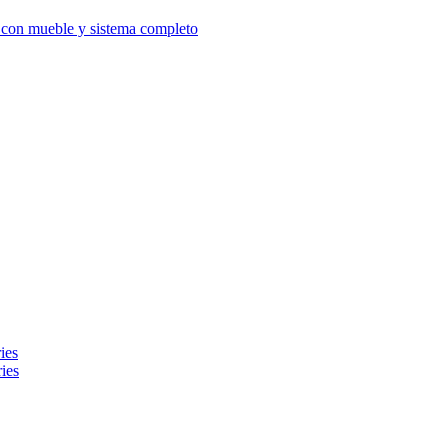
d con mueble y sistema completo
ies
ies