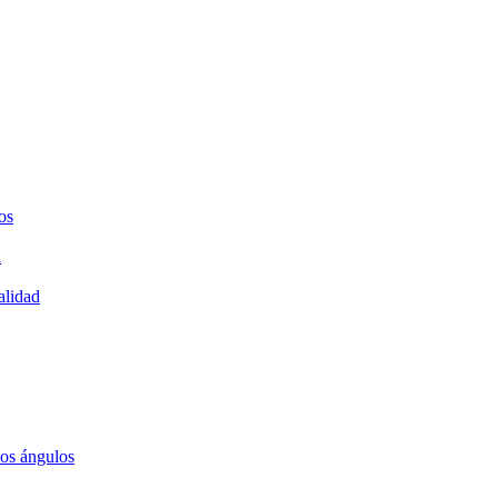
os
a
alidad
los ángulos