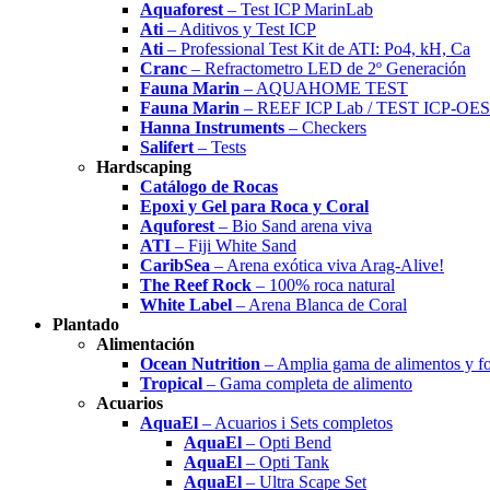
Aquaforest
– Test ICP MarinLab
Ati
– Aditivos y Test ICP
Ati
– Professional Test Kit de ATI: Po4, kH, Ca
Cranc
– Refractometro LED de 2º Generación
Fauna Marin
– AQUAHOME TEST
Fauna Marin
– REEF ICP Lab / TEST ICP-OES
Hanna Instruments
– Checkers
Salifert
– Tests
Hardscaping
Catálogo de Rocas
Epoxi y Gel para Roca y Coral
Aquforest
– Bio Sand arena viva
ATI
– Fiji White Sand
CaribSea
– Arena exótica viva Arag-Alive!
The Reef Rock
– 100% roca natural
White Label
– Arena Blanca de Coral
Plantado
Alimentación
Ocean Nutrition
– Amplia gama de alimentos y f
Tropical
– Gama completa de alimento
Acuarios
AquaEl
– Acuarios i Sets completos
AquaEl
– Opti Bend
AquaEl
– Opti Tank
AquaEl
– Ultra Scape Set