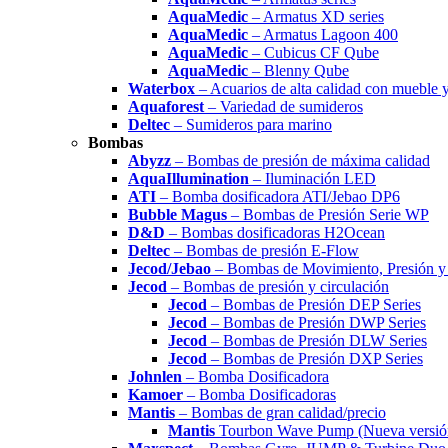
AquaMedic
– Armatus XD series
AquaMedic
– Armatus Lagoon 400
AquaMedic
– Cubicus CF Qube
AquaMedic
– Blenny Qube
Waterbox
– Acuarios de alta calidad con mueble 
Aquaforest
– Variedad de sumideros
Deltec
– Sumideros para marino
Bombas
Abyzz
– Bombas de presión de máxima calidad
AquaIllumination
– Iluminación LED
ATI
– Bomba dosificadora ATI/Jebao DP6
Bubble Magus
– Bombas de Presión Serie WP
D&D
– Bombas dosificadoras H2Ocean
Deltec
– Bombas de presión E-Flow
Jecod/Jebao
– Bombas de Movimiento, Presión y 
Jecod
– Bombas de presión y circulación
Jecod
– Bombas de Presión DEP Series
Jecod
– Bombas de Presión DWP Series
Jecod
– Bombas de Presión DLW Series
Jecod
– Bombas de Presión DXP Series
Johnlen
– Bomba Dosificadora
Kamoer
– Bomba Dosificadoras
Mantis
– Bombas de gran calidad/precio
Mantis
Tourbon Wave Pump (Nueva versió