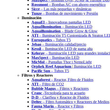
Maxspect
– Bombas Gyre, JUMP & Turbine Duo
Rossmont
– Bombas AC con ahorro energético
Sicce
– Las más pequeñas y dinámicas
Tunze
– Bombas de movimiento y Presión
Iluminación
AquaEl
– Innovadoras pantallas LED
AquaIllumination
– Iluminación LED
Aquaillumination
– Blade Grow & Glow
ATI
– Iluminación T5 Customizada & Straton L
Euroquatics
– Tubos T5
Jebao
– Iluminación calidad/precio
Kessil
– Iluminación LED de gama alta
Keloray
– Iluminación LED para grandes instalac
MaxSpect
– Iluminación LED
MicMol
– Pantallas Thor i NemoLight
Orphek Reef Aquarium
| Iluminación LED
Pacific Sun
– Tubos T5
Filtros y Reactores
Aquaforest
– Reactor, Filtro de Fluidos
ATI
– Filtro de CO2
Bubble Magus
– Filtros y Reactores
Cranc
-Tecnología para tu acuario
D-D
– ClariSea y Reactor de Fluidos
Deltec
– Filtro Automático y Reactores de Medios
Fauna Marin
– Reactor y Filtros