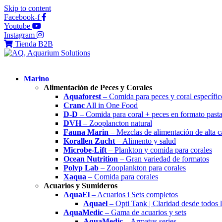
Skip to content
Facebook-f
Youtube
Instagram
Tienda B2B
Marino
Alimentación de Peces y Corales
Aquaforest
– Comida para peces y coral específic
Cranc
All in One Food
D-D
– Comida para coral + peces en formato past
DVH
– Zooplancton natural
Fauna Marin
– Mezclas de alimentación de alta c
Korallen Zucht
– Alimento y salud
Microbe-Lift
– Plankton y comida para corales
Ocean Nutrition
– Gran variedad de formatos
Polyp Lab
– Zooplankton para corales
Xaqua
– Comida para corales
Acuarios y Sumideros
AquaEl
– Acuarios i Sets completos
Aquael
– Opti Tank | Claridad desde todos 
AquaMedic
– Gama de acuarios y sets
AquaMedic
– Armatus series