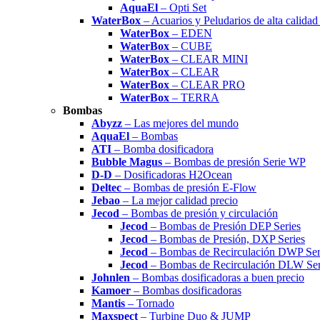
AquaEl
– Opti Set
WaterBox
– Acuarios y Peludarios de alta calida
WaterBox
– EDEN
WaterBox
– CUBE
WaterBox
– CLEAR MINI
WaterBox
– CLEAR
WaterBox
– CLEAR PRO
WaterBox
– TERRA
Bombas
Abyzz
– Las mejores del mundo
AquaEl
– Bombas
ATI
– Bomba dosificadora
Bubble Magus
– Bombas de presión Serie WP
D-D
– Dosificadoras H2Ocean
Deltec
– Bombas de presión E-Flow
Jebao
– La mejor calidad precio
Jecod
– Bombas de presión y circulación
Jecod
– Bombas de Presión DEP Series
Jecod
– Bombas de Presión, DXP Series
Jecod
– Bombas de Recirculación DWP Ser
Jecod
– Bombas de Recirculación DLW Ser
Johnlen
– Bombas dosificadoras a buen precio
Kamoer
– Bombas dosificadoras
Mantis
– Tornado
Maxspect
– Turbine Duo & JUMP