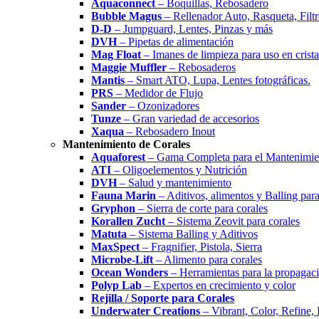
Aquaconnect
– Boquillas, Rebosadero
Bubble Magus
– Rellenador Auto, Rasqueta, Filtr
D-D
– Jumpguard, Lentes, Pinzas y más
DVH
– Pipetas de alimentación
Mag Float
– Imanes de limpieza para uso en cristal
Maggie Muffler
– Rebosaderos
Mantis
– Smart ATO, Lupa, Lentes fotográficas.
PRS
– Medidor de Flujo
Sander
– Ozonizadores
Tunze
– Gran variedad de accesorios
Xaqua
– Rebosadero Inout
Mantenimiento de Corales
Aquaforest
– Gama Completa para el Mantenimien
ATI
– Oligoelementos y Nutrición
DVH
– Salud y mantenimiento
Fauna Marin
– Aditivos, alimentos y Balling para
Gryphon
– Sierra de corte para corales
Korallen Zucht
– Sistema Zeovit para corales
Matuta
– Sistema Balling y Aditivos
MaxSpect
– Fragnifier, Pistola, Sierra
Microbe-Lift
– Alimento para corales
Ocean Wonders
– Herramientas para la propagaci
Polyp Lab
– Expertos en crecimiento y color
Rejilla / Soporte para Corales
Underwater Creations
– Vibrant, Color, Refine,