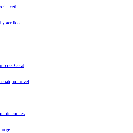
o Calcetin
 y acrílico
to del Coral
 cualquier nivel
ón de corales
 Purge