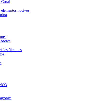
 Coral
 elementos nocivos
arina
ores
nadores
ales filtrantes
tos
e
 NO3
ragonita