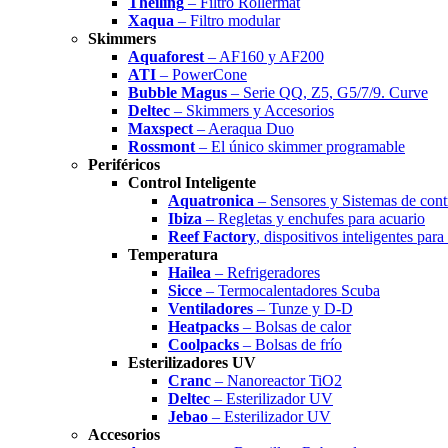
Theiling
– Filtro Rollermat
Xaqua
– Filtro modular
Skimmers
Aquaforest
– AF160 y AF200
ATI
– PowerCone
Bubble Magus
– Serie QQ, Z5, G5/7/9. Curve
Deltec
– Skimmers y Accesorios
Maxspect
– Aeraqua Duo
Rossmont
– El único skimmer programable
Periféricos
Control Inteligente
Aquatronica
– Sensores y Sistemas de cont
Ibiza
– Regletas y enchufes para acuario
Reef Factory
, dispositivos inteligentes para
Temperatura
Hailea
– Refrigeradores
Sicce
– Termocalentadores Scuba
Ventiladores
– Tunze y D-D
Heatpacks
– Bolsas de calor
Coolpacks
– Bolsas de frío
Esterilizadores UV
Cranc
– Nanoreactor TiO2
Deltec
– Esterilizador UV
Jebao
– Esterilizador UV
Accesorios