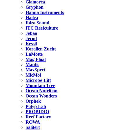
Glamorca
Gryphon
Hanna Instruments
Hailea
Ibiza Sound
ITC Reefculture
Jebao
Jecod
Kessil
Korallen Zucht
LaMotte
Mag Float
Mantis
MaxSpect
MicMol
Microbe-Lift
Mountain Tree
Ocean Nutrition
Ocean Wonders
Orphek
Polyp Lab
PROBIDIO
Reef Factory
ROWA
Salifert