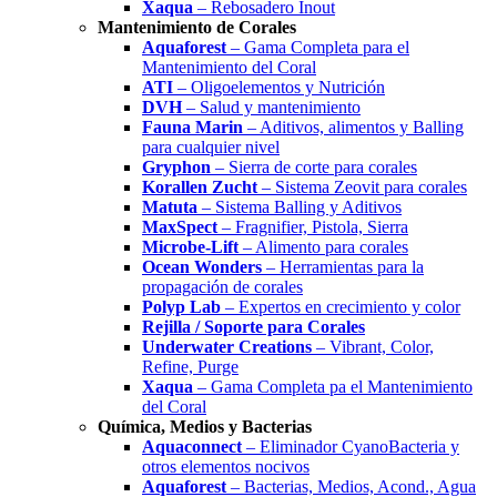
Xaqua
– Rebosadero Inout
Mantenimiento de Corales
Aquaforest
– Gama Completa para el
Mantenimiento del Coral
ATI
– Oligoelementos y Nutrición
DVH
– Salud y mantenimiento
Fauna Marin
– Aditivos, alimentos y Balling
para cualquier nivel
Gryphon
– Sierra de corte para corales
Korallen Zucht
– Sistema Zeovit para corales
Matuta
– Sistema Balling y Aditivos
MaxSpect
– Fragnifier, Pistola, Sierra
Microbe-Lift
– Alimento para corales
Ocean Wonders
– Herramientas para la
propagación de corales
Polyp Lab
– Expertos en crecimiento y color
Rejilla / Soporte para Corales
Underwater Creations
– Vibrant, Color,
Refine, Purge
Xaqua
– Gama Completa pa el Mantenimiento
del Coral
Química, Medios y Bacterias
Aquaconnect
– Eliminador CyanoBacteria y
otros elementos nocivos
Aquaforest
– Bacterias, Medios, Acond., Agua