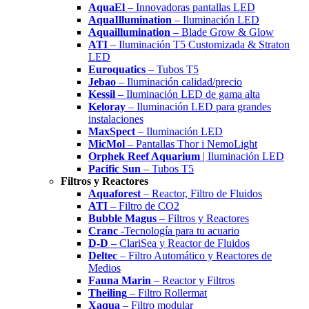
AquaEl
– Innovadoras pantallas LED
AquaIllumination
– Iluminación LED
Aquaillumination
– Blade Grow & Glow
ATI
– Iluminación T5 Customizada & Straton
LED
Euroquatics
– Tubos T5
Jebao
– Iluminación calidad/precio
Kessil
– Iluminación LED de gama alta
Keloray
– Iluminación LED para grandes
instalaciones
MaxSpect
– Iluminación LED
MicMol
– Pantallas Thor i NemoLight
Orphek Reef Aquarium
| Iluminación LED
Pacific Sun
– Tubos T5
Filtros y Reactores
Aquaforest
– Reactor, Filtro de Fluidos
ATI
– Filtro de CO2
Bubble Magus
– Filtros y Reactores
Cranc
-Tecnología para tu acuario
D-D
– ClariSea y Reactor de Fluidos
Deltec
– Filtro Automático y Reactores de
Medios
Fauna Marin
– Reactor y Filtros
Theiling
– Filtro Rollermat
Xaqua
– Filtro modular