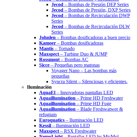
Jecod
– Bombas de Presión DEP Series
Jecod
– Bombas de Presión, DXP Series
Jecod
– Bombas de Recirculación DWP
Series
Jecod
– Bombas de Recirculación DLW
Series
Johnlen
– Bombas dosificadoras a buen precio
Kamoer
– Bombas dosificadoras
Mantis
– Tornado
Maxspect
– Turbine Duo & JUMP
Rossmont
– Bombas AC
Sicce
– Pequeñas pero matonas
Voyager Nano – Las bombas más
pequeñas
Syncra Silent – Silenciosas y eficientes.
Iluminación
AquaEl
– Innovadoras pantallas LED
Aquaillumination
– Prime HD Freshwater
Aquaillumination
– Prime HD Fuge
Aquaillumination
– Blade Freshwatwer &
refugium
Euroquatics
– Iluminación LED
Kessil
– Iluminación LED
Maxspect
– RSX Freshwater
NemoLight
– Pantallas LED by MicMol