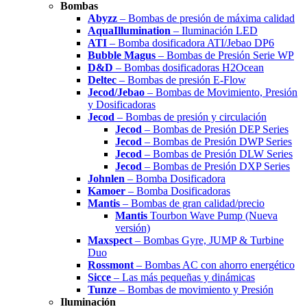
Bombas
Abyzz
– Bombas de presión de máxima calidad
AquaIllumination
– Iluminación LED
ATI
– Bomba dosificadora ATI/Jebao DP6
Bubble Magus
– Bombas de Presión Serie WP
D&D
– Bombas dosificadoras H2Ocean
Deltec
– Bombas de presión E-Flow
Jecod/Jebao
– Bombas de Movimiento, Presión
y Dosificadoras
Jecod
– Bombas de presión y circulación
Jecod
– Bombas de Presión DEP Series
Jecod
– Bombas de Presión DWP Series
Jecod
– Bombas de Presión DLW Series
Jecod
– Bombas de Presión DXP Series
Johnlen
– Bomba Dosificadora
Kamoer
– Bomba Dosificadoras
Mantis
– Bombas de gran calidad/precio
Mantis
Tourbon Wave Pump (Nueva
versión)
Maxspect
– Bombas Gyre, JUMP & Turbine
Duo
Rossmont
– Bombas AC con ahorro energético
Sicce
– Las más pequeñas y dinámicas
Tunze
– Bombas de movimiento y Presión
Iluminación