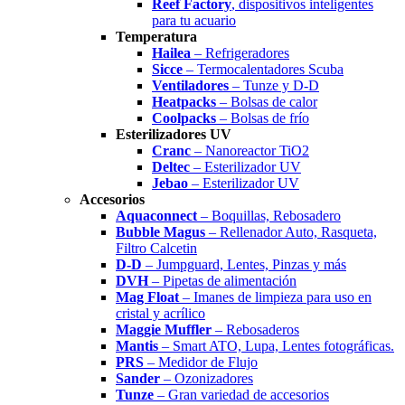
Reef Factory
, dispositivos inteligentes
para tu acuario
Temperatura
Hailea
– Refrigeradores
Sicce
– Termocalentadores Scuba
Ventiladores
– Tunze y D-D
Heatpacks
– Bolsas de calor
Coolpacks
– Bolsas de frío
Esterilizadores UV
Cranc
– Nanoreactor TiO2
Deltec
– Esterilizador UV
Jebao
– Esterilizador UV
Accesorios
Aquaconnect
– Boquillas, Rebosadero
Bubble Magus
– Rellenador Auto, Rasqueta,
Filtro Calcetin
D-D
– Jumpguard, Lentes, Pinzas y más
DVH
– Pipetas de alimentación
Mag Float
– Imanes de limpieza para uso en
cristal y acrílico
Maggie Muffler
– Rebosaderos
Mantis
– Smart ATO, Lupa, Lentes fotográficas.
PRS
– Medidor de Flujo
Sander
– Ozonizadores
Tunze
– Gran variedad de accesorios