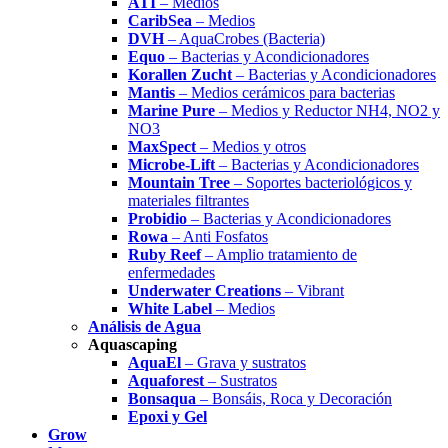
ATI
– Medios
CaribSea
– Medios
DVH
– AquaCrobes (Bacteria)
Equo
– Bacterias y Acondicionadores
Korallen Zucht
– Bacterias y Acondicionadores
Mantis
– Medios cerámicos para bacterias
Marine Pure
– Medios y Reductor NH4, NO2 y
NO3
MaxSpect
– Medios y otros
Microbe-Lift
– Bacterias y Acondicionadores
Mountain Tree
– Soportes bacteriológicos y
materiales filtrantes
Probidio
– Bacterias y Acondicionadores
Rowa
– Anti Fosfatos
Ruby Reef
– Amplio tratamiento de
enfermedades
Underwater Creations
– Vibrant
White Label
– Medios
Análisis de Agua
Aquascaping
AquaEl
– Grava y sustratos
Aquaforest
– Sustratos
Bonsaqua
– Bonsáis, Roca y Decoración
Epoxi y Gel
Grow