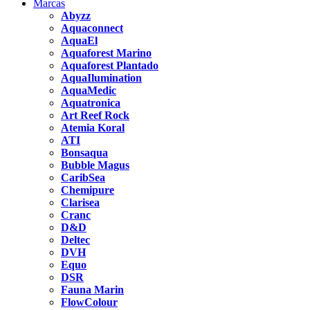
Marcas
Abyzz
Aquaconnect
AquaEl
Aquaforest Marino
Aquaforest Plantado
AquaIlumination
AquaMedic
Aquatronica
Art Reef Rock
Atemia Koral
ATI
Bonsaqua
Bubble Magus
CaribSea
Chemipure
Clarisea
Cranc
D&D
Deltec
DVH
Equo
DSR
Fauna Marin
FlowColour