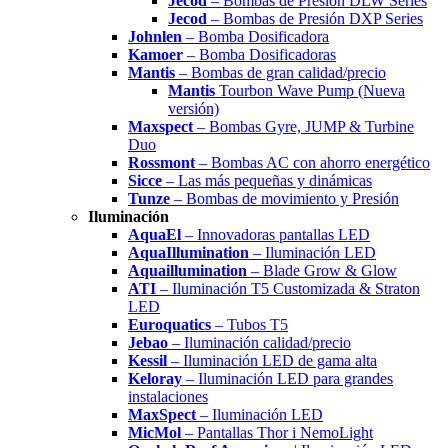
Jecod
– Bombas de Presión DLW Series
Jecod
– Bombas de Presión DXP Series
Johnlen
– Bomba Dosificadora
Kamoer
– Bomba Dosificadoras
Mantis
– Bombas de gran calidad/precio
Mantis
Tourbon Wave Pump (Nueva
versión)
Maxspect
– Bombas Gyre, JUMP & Turbine
Duo
Rossmont
– Bombas AC con ahorro energético
Sicce
– Las más pequeñas y dinámicas
Tunze
– Bombas de movimiento y Presión
Iluminación
AquaEl
– Innovadoras pantallas LED
AquaIllumination
– Iluminación LED
Aquaillumination
– Blade Grow & Glow
ATI
– Iluminación T5 Customizada & Straton
LED
Euroquatics
– Tubos T5
Jebao
– Iluminación calidad/precio
Kessil
– Iluminación LED de gama alta
Keloray
– Iluminación LED para grandes
instalaciones
MaxSpect
– Iluminación LED
MicMol
– Pantallas Thor i NemoLight