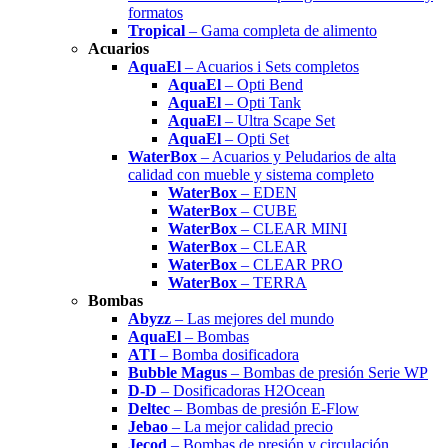
formatos
Tropical
– Gama completa de alimento
Acuarios
AquaEl
– Acuarios i Sets completos
AquaEl
– Opti Bend
AquaEl
– Opti Tank
AquaEl
– Ultra Scape Set
AquaEl
– Opti Set
WaterBox
– Acuarios y Peludarios de alta
calidad con mueble y sistema completo
WaterBox
– EDEN
WaterBox
– CUBE
WaterBox
– CLEAR MINI
WaterBox
– CLEAR
WaterBox
– CLEAR PRO
WaterBox
– TERRA
Bombas
Abyzz
– Las mejores del mundo
AquaEl
– Bombas
ATI
– Bomba dosificadora
Bubble Magus
– Bombas de presión Serie WP
D-D
– Dosificadoras H2Ocean
Deltec
– Bombas de presión E-Flow
Jebao
– La mejor calidad precio
Jecod
– Bombas de presión y circulación