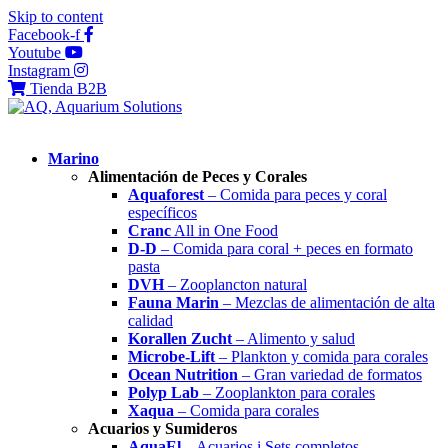
Skip to content
Facebook-f
Youtube
Instagram
Tienda B2B
Marino
Alimentación de Peces y Corales
Aquaforest
– Comida para peces y coral
específicos
Cranc
All in One Food
D-D
– Comida para coral + peces en formato
pasta
DVH
– Zooplancton natural
Fauna Marin
– Mezclas de alimentación de alta
calidad
Korallen Zucht
– Alimento y salud
Microbe-Lift
– Plankton y comida para corales
Ocean Nutrition
– Gran variedad de formatos
Polyp Lab
– Zooplankton para corales
Xaqua
– Comida para corales
Acuarios y Sumideros
AquaEl
– Acuarios i Sets completos