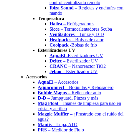
control centralizado remoto
Ibiza Sound
– Regletas y enchufes con
mando
Temperatura
Hailea
– Refrigeradores
Sicce
– Termocalentadores Scuba
Ventiladores
– Tunze y D-D
Heatpacks
– Bolsas de calor
Coolpack
-Bolsas de frío
Esterilizadores UV
AquaEl
-Esterilizadores UV
Deltec
– Esterilizador UV
CRANC
– Nanoreactor TiO2
Jebao
– Esterilizador UV
Accesorios
AquaEl
– Accesorios
Aquaconnect
– Boquillas y Rebosadero
Bubble Magus
– Rellenador auto
D-D
– Jumpguard, Pinzas y más
Mag Float
– Imanes de limpieza para uso en
cristal y acrílico
Maggie Muffler
– ¿Frustrado con el ruido del
agua?
Mantis
– Lupa, ATO
PRS
– Medidor de Flujo