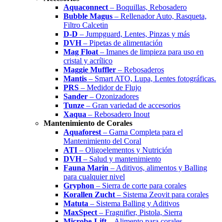
Aquaconnect
– Boquillas, Rebosadero
Bubble Magus
– Rellenador Auto, Rasqueta,
Filtro Calcetin
D-D
– Jumpguard, Lentes, Pinzas y más
DVH
– Pipetas de alimentación
Mag Float
– Imanes de limpieza para uso en
cristal y acrílico
Maggie Muffler
– Rebosaderos
Mantis
– Smart ATO, Lupa, Lentes fotográficas.
PRS
– Medidor de Flujo
Sander
– Ozonizadores
Tunze
– Gran variedad de accesorios
Xaqua
– Rebosadero Inout
Mantenimiento de Corales
Aquaforest
– Gama Completa para el
Mantenimiento del Coral
ATI
– Oligoelementos y Nutrición
DVH
– Salud y mantenimiento
Fauna Marin
– Aditivos, alimentos y Balling
para cualquier nivel
Gryphon
– Sierra de corte para corales
Korallen Zucht
– Sistema Zeovit para corales
Matuta
– Sistema Balling y Aditivos
MaxSpect
– Fragnifier, Pistola, Sierra
Microbe-Lift
– Alimento para corales