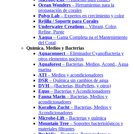
Ocean Wonders
– Herramientas para la
propagación de corales
Polyp Lab
– Expertos en crecimiento y color
Rejilla / Soporte para Corales
Underwater Creations
– Vibrant, Color,
Refine, Purge
Xaqua
– Gama Completa pa el Mantenimiento
del Coral
Química, Medios y Bacterias
Aquaconnect
– Eliminador CyanoBacteria y
otros elementos nocivos
Aquaforest
– Bacterias, Medios, Acond., Agua
marina
ATI
– Medios y acondicionadores
DSR
– Química sin cambios de agua
DVH
– (Bacterias, BioPellets, y otros)
Equo
– Bacterias y Acondicionadores
Fauna Marin
– Bacterias, Medios y
acondicionadores
Korallen Zucht
– Bacterias, Medios y
Acondicionadores
Microbe-Lift
– Bacterias y química
Mountain Tree
– Soportes bacteriológicos y
materiales filtrantes