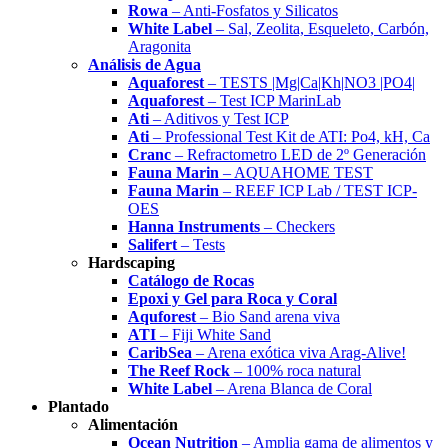
Rowa
– Anti-Fosfatos y Silicatos
White Label
– Sal, Zeolita, Esqueleto, Carbón,
Aragonita
Análisis de Agua
Aquaforest
– TESTS |Mg|Ca|Kh|NO3 |PO4|
Aquaforest
– Test ICP MarinLab
Ati
– Aditivos y Test ICP
Ati
– Professional Test Kit de ATI: Po4, kH, Ca
Cranc
– Refractometro LED de 2º Generación
Fauna Marin
– AQUAHOME TEST
Fauna Marin
– REEF ICP Lab / TEST ICP-
OES
Hanna Instruments
– Checkers
Salifert
– Tests
Hardscaping
Catálogo de Rocas
Epoxi y Gel para Roca y Coral
Aquforest
– Bio Sand arena viva
ATI
– Fiji White Sand
CaribSea
– Arena exótica viva Arag-Alive!
The Reef Rock
– 100% roca natural
White Label
– Arena Blanca de Coral
Plantado
Alimentación
Ocean Nutrition
– Amplia gama de alimentos y