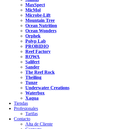
MaxSpect
MicMol
Microbe-Lift
Mountain Tree
Ocean Nutrition
Ocean Wonders
Orphek
Polyp Lab
PROBIDIO
Reef Factory
ROWA
Salifert
Sander
The Reef Rock
Theiling
Tunze
Underwater Creations
Waterbox
Xaqua
Tiendas
Profesionales
Tarifas
Contacto
Alta de Cliente