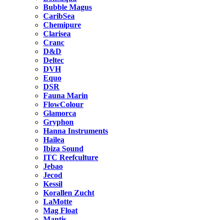
Bubble Magus
CaribSea
Chemipure
Clarisea
Cranc
D&D
Deltec
DVH
Equo
DSR
Fauna Marin
FlowColour
Glamorca
Gryphon
Hanna Instruments
Hailea
Ibiza Sound
ITC Reefculture
Jebao
Jecod
Kessil
Korallen Zucht
LaMotte
Mag Float
Mantis