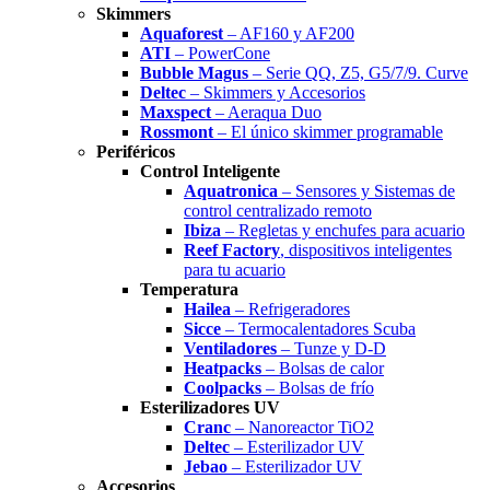
Skimmers
Aquaforest
– AF160 y AF200
ATI
– PowerCone
Bubble Magus
– Serie QQ, Z5, G5/7/9. Curve
Deltec
– Skimmers y Accesorios
Maxspect
– Aeraqua Duo
Rossmont
– El único skimmer programable
Periféricos
Control Inteligente
Aquatronica
– Sensores y Sistemas de
control centralizado remoto
Ibiza
– Regletas y enchufes para acuario
Reef Factory
, dispositivos inteligentes
para tu acuario
Temperatura
Hailea
– Refrigeradores
Sicce
– Termocalentadores Scuba
Ventiladores
– Tunze y D-D
Heatpacks
– Bolsas de calor
Coolpacks
– Bolsas de frío
Esterilizadores UV
Cranc
– Nanoreactor TiO2
Deltec
– Esterilizador UV
Jebao
– Esterilizador UV
Accesorios