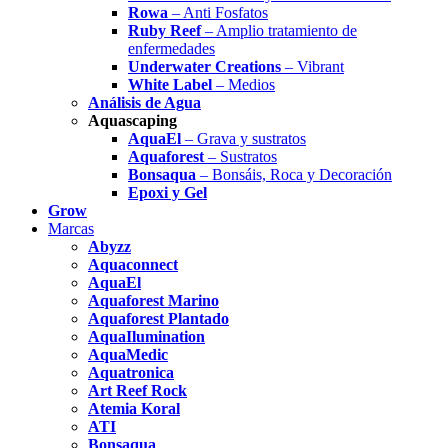
Rowa
– Anti Fosfatos
Ruby Reef
– Amplio tratamiento de
enfermedades
Underwater Creations
– Vibrant
White Label
– Medios
Análisis de Agua
Aquascaping
AquaEl
– Grava y sustratos
Aquaforest
– Sustratos
Bonsaqua
– Bonsáis, Roca y Decoración
Epoxi y Gel
Grow
Marcas
Abyzz
Aquaconnect
AquaEl
Aquaforest Marino
Aquaforest Plantado
AquaIlumination
AquaMedic
Aquatronica
Art Reef Rock
Atemia Koral
ATI
Bonsaqua