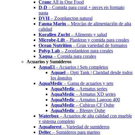
Cranc
All in One Food
D-D
– Comida para coral + peces en formato
pasta
DVH
– Zooplancton natural
Fauna Marin
– Mezclas de alimentación de alta
calidad
Korallen Zucht
– Alimento y salud
Microbe-Lift
– Plankton y comida para corales
Ocean Nutrition
– Gran variedad de formatos
Polyp Lab
– Zooplankton para corales
Xaqua
– Comida para corales
Acuarios y Sumideros
AquaEl
– Acuarios i Sets completos
Aquael
– Opti Tank | Claridad desde todos
los ángulos
AquaMedic
– Gama de acuarios y sets
AquaMedic
– Armatus series
AquaMedic
– Armatus XD series
AquaMedic
– Armatus Lagoon 400
AquaMedic
– Cubicus CF Qube
AquaMedic
– Blenny Qube
Waterbox
– Acuarios de alta calidad con mueble
y sistema completo
Aquaforest
– Variedad de sumideros
Deltec
– Sumideros para marino