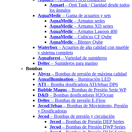
Aquael
– Opti Tank | Claridad desde todos
los ángulos
AquaMedic
– Gama de acuarios y sets
AquaMedic
– Armatus series
AquaMedic
– Armatus XD series
AquaMedic
– Armatus Lagoon 400
AquaMedic
– Cubicus CF Qube
AquaMedic
– Blenny Qube
Waterbox
– Acuarios de alta calidad con mueble
y sistema completo
Aquaforest
– Variedad de sumideros
Deltec
– Sumideros para marino
Bombas
Abyzz
– Bombas de presión de máxima calidad
AquaIllumination
– Iluminación LED
ATI
– Bomba dosificadora ATI/Jebao DP6
Bubble Magus
– Bombas de Presión Serie WP
D&D
– Bombas dosificadoras H2Ocean
Deltec
– Bombas de presión E-Flow
Jecod/Jebao
– Bombas de Movimiento, Presión
y Dosificadoras
Jecod
– Bombas de presión y circulación
Jecod
– Bombas de Presión DEP Series
Jecod
– Bombas de Presión DWP Series