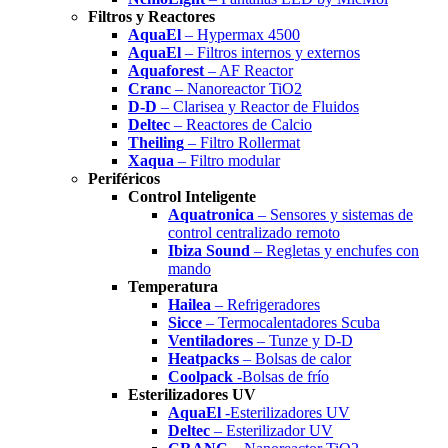
Filtros y Reactores
AquaEl
– Hypermax 4500
AquaEl
– Filtros internos y externos
Aquaforest
– AF Reactor
Cranc
– Nanoreactor TiO2
D-D
– Clarisea y Reactor de Fluidos
Deltec
– Reactores de Calcio
Theiling
– Filtro Rollermat
Xaqua
– Filtro modular
Periféricos
Control Inteligente
Aquatronica
– Sensores y sistemas de
control centralizado remoto
Ibiza Sound
– Regletas y enchufes con
mando
Temperatura
Hailea
– Refrigeradores
Sicce
– Termocalentadores Scuba
Ventiladores
– Tunze y D-D
Heatpacks
– Bolsas de calor
Coolpack
-Bolsas de frío
Esterilizadores UV
AquaEl
-Esterilizadores UV
Deltec
– Esterilizador UV