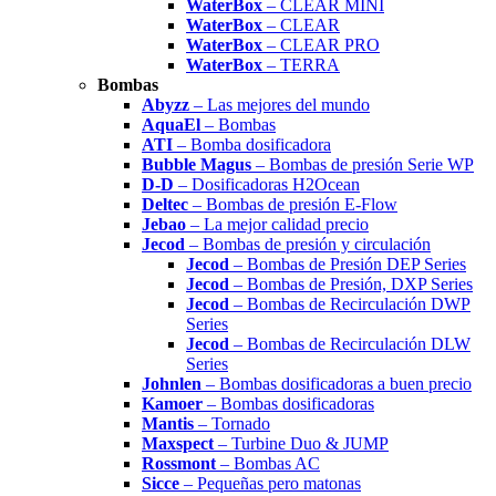
WaterBox
– CLEAR MINI
WaterBox
– CLEAR
WaterBox
– CLEAR PRO
WaterBox
– TERRA
Bombas
Abyzz
– Las mejores del mundo
AquaEl
– Bombas
ATI
– Bomba dosificadora
Bubble Magus
– Bombas de presión Serie WP
D-D
– Dosificadoras H2Ocean
Deltec
– Bombas de presión E-Flow
Jebao
– La mejor calidad precio
Jecod
– Bombas de presión y circulación
Jecod
– Bombas de Presión DEP Series
Jecod
– Bombas de Presión, DXP Series
Jecod
– Bombas de Recirculación DWP
Series
Jecod
– Bombas de Recirculación DLW
Series
Johnlen
– Bombas dosificadoras a buen precio
Kamoer
– Bombas dosificadoras
Mantis
– Tornado
Maxspect
– Turbine Duo & JUMP
Rossmont
– Bombas AC
Sicce
– Pequeñas pero matonas