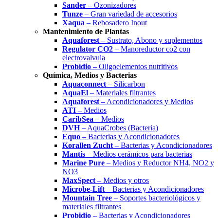
Sander
– Ozonizadores
Tunze
– Gran variedad de accesorios
Xaqua
– Rebosadero Inout
Mantenimiento de Plantas
Aquaforest
– Sustrato, Abono y suplementos
Regulator CO2
– Manoreductor co2 con
electrovalvula
Probidio
– Oligoelementos nutritivos
Química, Medios y Bacterias
Aquaconnect
– Silicarbon
AquaEl
– Materiales filtrantes
Aquaforest
– Acondicionadores y Medios
ATI
– Medios
CaribSea
– Medios
DVH
– AquaCrobes (Bacteria)
Equo
– Bacterias y Acondicionadores
Korallen Zucht
– Bacterias y Acondicionadores
Mantis
– Medios cerámicos para bacterias
Marine Pure
– Medios y Reductor NH4, NO2 y
NO3
MaxSpect
– Medios y otros
Microbe-Lift
– Bacterias y Acondicionadores
Mountain Tree
– Soportes bacteriológicos y
materiales filtrantes
Probidio
– Bacterias y Acondicionadores