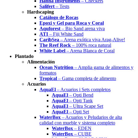
Hanna Instruments
– Checkers
Salifert
– Tests
Hardscaping
Catálogo de Rocas
Epoxi y Gel para Roca y Coral
Aquforest
– Bio Sand arena viva
ATI
– Fiji White Sand
CaribSea
– Arena exótica viva Arag-Alive!
The Reef Rock
– 100% roca natural
White Label
– Arena Blanca de Coral
Plantado
Alimentación
Ocean Nutrition
– Amplia gama de alimentos y
formatos
Tropical
– Gama completa de alimento
Acuarios
AquaEl
– Acuarios i Sets completos
AquaEl
– Opti Bend
AquaEl
– Opti Tank
AquaEl
– Ultra Scape Set
AquaEl
– Opti Set
WaterBox
– Acuarios y Peludarios de alta
calidad con mueble y sistema completo
WaterBox
– EDEN
WaterBox
– CUBE