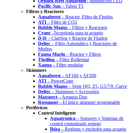
Orphek Reef Aquarium
| Iluminación LED
Pacific Sun
– Tubos T5
Filtros y Reactores
Aquaforest
– Reactor, Filtro de Fluidos
ATI
– Filtro de CO2
Bubble Magus
– Filtros y Reactores
Cranc
-Tecnología para tu acuario
D-D
– ClariSea y Reactor de Fluidos
Deltec
– Filtro Automático y Reactores de
Medios
Fauna Marin
– Reactor y Filtros
Theiling
– Filtro Rollermat
Xaqua
– Filtro modular
Skimmers
Aquaforest
– AF160 y AF200
ATI
– PowerCone
Bubble Magus
– Serie QQ, Z5, G5/7/9. Curve
Deltec
– Skimmers y Accesorios
Maxspect
– Aeraqua Duo
Rossmont
– El único skimmer programable
Periféricos
Control Inteligente
Aquatronica
– Sensores y Sistemas de
control centralizado remoto
Ibiza
– Regletas y enchufes para acuario