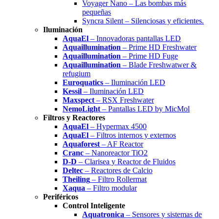
Voyager Nano – Las bombas más
pequeñas
Syncra Silent – Silenciosas y eficientes.
Iluminación
AquaEl
– Innovadoras pantallas LED
Aquaillumination
– Prime HD Freshwater
Aquaillumination
– Prime HD Fuge
Aquaillumination
– Blade Freshwatwer &
refugium
Euroquatics
– Iluminación LED
Kessil
– Iluminación LED
Maxspect
– RSX Freshwater
NemoLight
– Pantallas LED by MicMol
Filtros y Reactores
AquaEl
– Hypermax 4500
AquaEl
– Filtros internos y externos
Aquaforest
– AF Reactor
Cranc
– Nanoreactor TiO2
D-D
– Clarisea y Reactor de Fluidos
Deltec
– Reactores de Calcio
Theiling
– Filtro Rollermat
Xaqua
– Filtro modular
Periféricos
Control Inteligente
Aquatronica
– Sensores y sistemas de