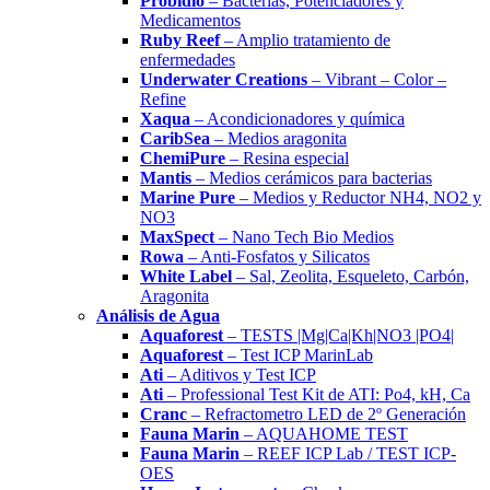
Probidio
– Bacterias, Potenciadores y
Medicamentos
Ruby Reef
– Amplio tratamiento de
enfermedades
Underwater Creations
– Vibrant – Color –
Refine
Xaqua
– Acondicionadores y química
CaribSea
– Medios aragonita
ChemiPure
– Resina especial
Mantis
– Medios cerámicos para bacterias
Marine Pure
– Medios y Reductor NH4, NO2 y
NO3
MaxSpect
– Nano Tech Bio Medios
Rowa
– Anti-Fosfatos y Silicatos
White Label
– Sal, Zeolita, Esqueleto, Carbón,
Aragonita
Análisis de Agua
Aquaforest
– TESTS |Mg|Ca|Kh|NO3 |PO4|
Aquaforest
– Test ICP MarinLab
Ati
– Aditivos y Test ICP
Ati
– Professional Test Kit de ATI: Po4, kH, Ca
Cranc
– Refractometro LED de 2º Generación
Fauna Marin
– AQUAHOME TEST
Fauna Marin
– REEF ICP Lab / TEST ICP-
OES