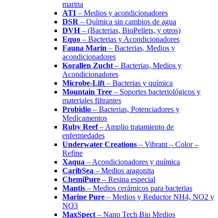
marina
ATI
– Medios y acondicionadores
DSR
– Química sin cambios de agua
DVH
– (Bacterias, BioPellets, y otros)
Equo
– Bacterias y Acondicionadores
Fauna Marin
– Bacterias, Medios y
acondicionadores
Korallen Zucht
– Bacterias, Medios y
Acondicionadores
Microbe-Lift
– Bacterias y química
Mountain Tree
– Soportes bacteriológicos y
materiales filtrantes
Probidio
– Bacterias, Potenciadores y
Medicamentos
Ruby Reef
– Amplio tratamiento de
enfermedades
Underwater Creations
– Vibrant – Color –
Refine
Xaqua
– Acondicionadores y química
CaribSea
– Medios aragonita
ChemiPure
– Resina especial
Mantis
– Medios cerámicos para bacterias
Marine Pure
– Medios y Reductor NH4, NO2 y
NO3
MaxSpect
– Nano Tech Bio Medios