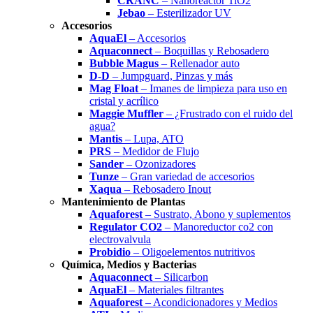
CRANC
– Nanoreactor TiO2
Jebao
– Esterilizador UV
Accesorios
AquaEl
– Accesorios
Aquaconnect
– Boquillas y Rebosadero
Bubble Magus
– Rellenador auto
D-D
– Jumpguard, Pinzas y más
Mag Float
– Imanes de limpieza para uso en
cristal y acrílico
Maggie Muffler
– ¿Frustrado con el ruido del
agua?
Mantis
– Lupa, ATO
PRS
– Medidor de Flujo
Sander
– Ozonizadores
Tunze
– Gran variedad de accesorios
Xaqua
– Rebosadero Inout
Mantenimiento de Plantas
Aquaforest
– Sustrato, Abono y suplementos
Regulator CO2
– Manoreductor co2 con
electrovalvula
Probidio
– Oligoelementos nutritivos
Química, Medios y Bacterias
Aquaconnect
– Silicarbon
AquaEl
– Materiales filtrantes
Aquaforest
– Acondicionadores y Medios