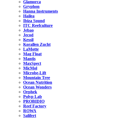
Glamorca
Gryphon
Hanna Instruments
Hailea
Ibiza Sound
ITC Reefculture
Jebao
Jecod
Kessil
Korallen Zucht
LaMotte
Mag Float
Mantis
MaxSpect
MicMol
Microbe-Lift
Mountain Tree
Ocean Nutrition
Ocean Wonders
Orphek
Polyp Lab
PROBIDIO
Reef Factory
ROWA
Salifert