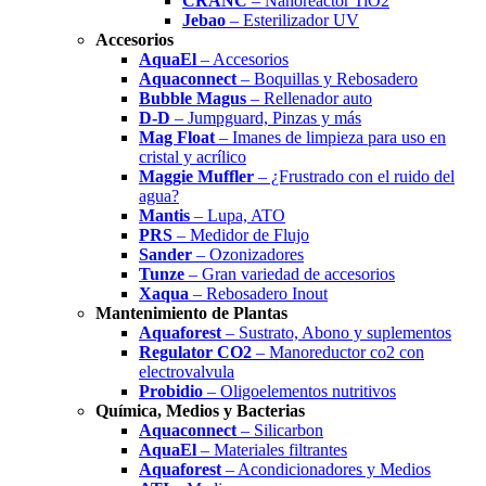
CRANC
– Nanoreactor TiO2
Jebao
– Esterilizador UV
Accesorios
AquaEl
– Accesorios
Aquaconnect
– Boquillas y Rebosadero
Bubble Magus
– Rellenador auto
D-D
– Jumpguard, Pinzas y más
Mag Float
– Imanes de limpieza para uso en
cristal y acrílico
Maggie Muffler
– ¿Frustrado con el ruido del
agua?
Mantis
– Lupa, ATO
PRS
– Medidor de Flujo
Sander
– Ozonizadores
Tunze
– Gran variedad de accesorios
Xaqua
– Rebosadero Inout
Mantenimiento de Plantas
Aquaforest
– Sustrato, Abono y suplementos
Regulator CO2
– Manoreductor co2 con
electrovalvula
Probidio
– Oligoelementos nutritivos
Química, Medios y Bacterias
Aquaconnect
– Silicarbon
AquaEl
– Materiales filtrantes
Aquaforest
– Acondicionadores y Medios