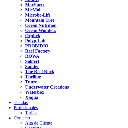
MaxSpect
MicMol
Microbe-Lift
Mountain Tree
Ocean Nutrition
Ocean Wonders
Orphek
Polyp Lab
PROBIDIO
Reef Factory
ROWA
Salifert
Sander
The Reef Rock
Theiling
Tunze
Underwater Creations
Waterbox
Xaqua
Tiendas
Profesionales
Tarifas
Contacto
Alta de Cliente