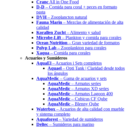
Cranc
All in One Food
D-D
– Comida para coral + peces en formato
pasta
DVH
– Zooplancton natural
Fauna Marin
– Mezclas de alimentación de alta
calidad
Korallen Zucht
– Alimento y salud
Microbe-Lift
– Plankton y comida para corales
Ocean Nutrition
– Gran variedad de formatos
Polyp Lab
– Zooplankton para corales
Xaqua
– Comida para corales
Acuarios y Sumideros
AquaEl
– Acuarios i Sets completos
Aquael
– Opti Tank | Claridad desde todos
los ángulos
AquaMedic
– Gama de acuarios y sets
AquaMedic
– Armatus series
AquaMedic
– Armatus XD series
AquaMedic
– Armatus Lagoon 400
AquaMedic
– Cubicus CF Qube
AquaMedic
– Blenny Qube
Waterbox
– Acuarios de alta calidad con mueble
y sistema completo
Aquaforest
– Variedad de sumideros
Deltec
– Sumideros para marino