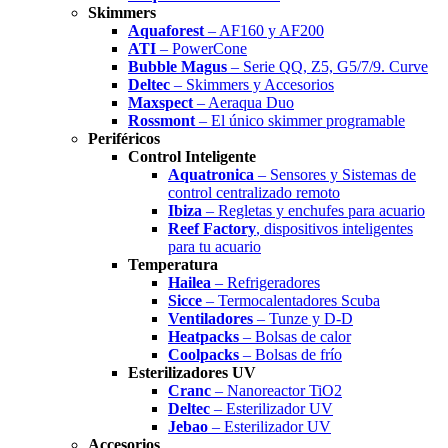
Skimmers
Aquaforest
– AF160 y AF200
ATI
– PowerCone
Bubble Magus
– Serie QQ, Z5, G5/7/9. Curve
Deltec
– Skimmers y Accesorios
Maxspect
– Aeraqua Duo
Rossmont
– El único skimmer programable
Periféricos
Control Inteligente
Aquatronica
– Sensores y Sistemas de
control centralizado remoto
Ibiza
– Regletas y enchufes para acuario
Reef Factory
, dispositivos inteligentes
para tu acuario
Temperatura
Hailea
– Refrigeradores
Sicce
– Termocalentadores Scuba
Ventiladores
– Tunze y D-D
Heatpacks
– Bolsas de calor
Coolpacks
– Bolsas de frío
Esterilizadores UV
Cranc
– Nanoreactor TiO2
Deltec
– Esterilizador UV
Jebao
– Esterilizador UV
Accesorios