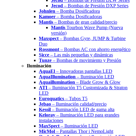
Jecod
– Bombas de Presión DLW Series
Jecod
– Bombas de Presión DXP Series
Johnlen
– Bomba Dosificadora
Kamoer
– Bomba Dosificadoras
Mantis
– Bombas de gran calidad/precio
Mantis
Tourbon Wave Pump (Nueva
versión)
Maxspect
– Bombas Gyre, JUMP & Turbine
Duo
Rossmont
– Bombas AC con ahorro energético
Sicce
– Las más pequeñas y dinámicas
Tunze
– Bombas de movimiento y Presión
Iluminación
AquaEl
– Innovadoras pantallas LED
AquaIllumination
– Iluminación LED
Aquaillumination
– Blade Grow & Glow
ATI
– Iluminación T5 Customizada & Straton
LED
Euroquatics
– Tubos T5
Jebao
– Iluminación calidad/precio
Kessil
– Iluminación LED de gama alta
Keloray
– Iluminación LED para grandes
instalaciones
MaxSpect
– Iluminación LED
MicMol
– Pantallas Thor i NemoLight