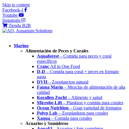
Skip to content
Facebook-f
Youtube
Instagram
Tienda B2B
Marino
Alimentación de Peces y Corales
Aquaforest
– Comida para peces y coral
específicos
Cranc
All in One Food
D-D
– Comida para coral + peces en formato
pasta
DVH
– Zooplancton natural
Fauna Marin
– Mezclas de alimentación de alta
calidad
Korallen Zucht
– Alimento y salud
Microbe-Lift
– Plankton y comida para corales
Ocean Nutrition
– Gran variedad de formatos
Polyp Lab
– Zooplankton para corales
Xaqua
– Comida para corales
Acuarios y Sumideros
AquaEl
– Acuarios i Sets completos