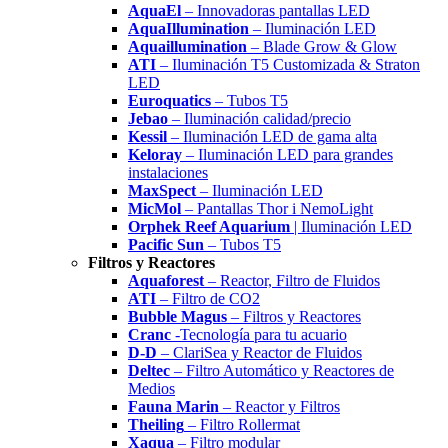
AquaEl
– Innovadoras pantallas LED
AquaIllumination
– Iluminación LED
Aquaillumination
– Blade Grow & Glow
ATI
– Iluminación T5 Customizada & Straton
LED
Euroquatics
– Tubos T5
Jebao
– Iluminación calidad/precio
Kessil
– Iluminación LED de gama alta
Keloray
– Iluminación LED para grandes
instalaciones
MaxSpect
– Iluminación LED
MicMol
– Pantallas Thor i NemoLight
Orphek Reef Aquarium
| Iluminación LED
Pacific Sun
– Tubos T5
Filtros y Reactores
Aquaforest
– Reactor, Filtro de Fluidos
ATI
– Filtro de CO2
Bubble Magus
– Filtros y Reactores
Cranc
-Tecnología para tu acuario
D-D
– ClariSea y Reactor de Fluidos
Deltec
– Filtro Automático y Reactores de
Medios
Fauna Marin
– Reactor y Filtros
Theiling
– Filtro Rollermat
Xaqua
– Filtro modular