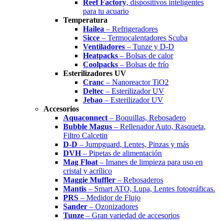
Reef Factory
, dispositivos inteligentes
para tu acuario
Temperatura
Hailea
– Refrigeradores
Sicce
– Termocalentadores Scuba
Ventiladores
– Tunze y D-D
Heatpacks
– Bolsas de calor
Coolpacks
– Bolsas de frío
Esterilizadores UV
Cranc
– Nanoreactor TiO2
Deltec
– Esterilizador UV
Jebao
– Esterilizador UV
Accesorios
Aquaconnect
– Boquillas, Rebosadero
Bubble Magus
– Rellenador Auto, Rasqueta,
Filtro Calcetin
D-D
– Jumpguard, Lentes, Pinzas y más
DVH
– Pipetas de alimentación
Mag Float
– Imanes de limpieza para uso en
cristal y acrílico
Maggie Muffler
– Rebosaderos
Mantis
– Smart ATO, Lupa, Lentes fotográficas.
PRS
– Medidor de Flujo
Sander
– Ozonizadores
Tunze
– Gran variedad de accesorios