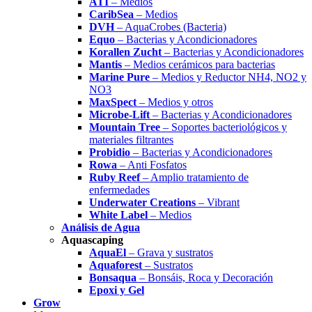
ATI
– Medios
CaribSea
– Medios
DVH
– AquaCrobes (Bacteria)
Equo
– Bacterias y Acondicionadores
Korallen Zucht
– Bacterias y Acondicionadores
Mantis
– Medios cerámicos para bacterias
Marine Pure
– Medios y Reductor NH4, NO2 y
NO3
MaxSpect
– Medios y otros
Microbe-Lift
– Bacterias y Acondicionadores
Mountain Tree
– Soportes bacteriológicos y
materiales filtrantes
Probidio
– Bacterias y Acondicionadores
Rowa
– Anti Fosfatos
Ruby Reef
– Amplio tratamiento de
enfermedades
Underwater Creations
– Vibrant
White Label
– Medios
Análisis de Agua
Aquascaping
AquaEl
– Grava y sustratos
Aquaforest
– Sustratos
Bonsaqua
– Bonsáis, Roca y Decoración
Epoxi y Gel
Grow