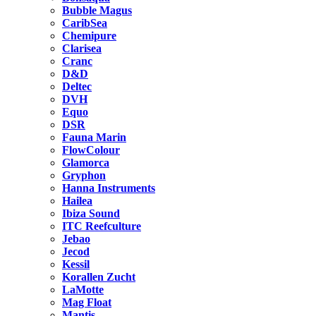
Bubble Magus
CaribSea
Chemipure
Clarisea
Cranc
D&D
Deltec
DVH
Equo
DSR
Fauna Marin
FlowColour
Glamorca
Gryphon
Hanna Instruments
Hailea
Ibiza Sound
ITC Reefculture
Jebao
Jecod
Kessil
Korallen Zucht
LaMotte
Mag Float
Mantis