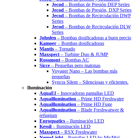
Jecod
– Bombas de Presión DEP Series
Jecod
– Bombas de Presión, DXP Series
Jecod
– Bombas de Recirculación DWP
Series
Jecod
– Bombas de Recirculación DLW
Series
Johnlen
– Bombas dosificadoras a buen precio
Kamoer
– Bombas dosificadoras
Mantis
– Tornado
Maxspect
– Turbine Duo & JUMP
Rossmont
– Bombas AC
Sicce
– Pequeñas pero matonas
Voyager Nano – Las bombas más
pequeñas
Syncra Silent – Silenciosas y eficientes.
Iluminación
AquaEl
– Innovadoras pantallas LED
Aquaillumination
– Prime HD Freshwater
Aquaillumination
– Prime HD Fuge
Aquaillumination
– Blade Freshwatwer &
refugium
Euroquatics
– Iluminación LED
Kessil
– Iluminación LED
Maxspect
– RSX Freshwater
NemoLight
– Pantallas LED by MicMol