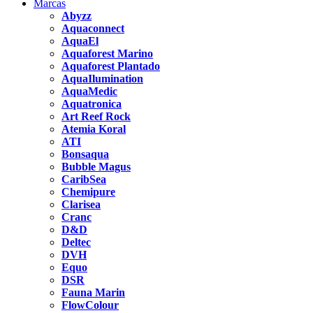
Marcas
Abyzz
Aquaconnect
AquaEl
Aquaforest Marino
Aquaforest Plantado
AquaIlumination
AquaMedic
Aquatronica
Art Reef Rock
Atemia Koral
ATI
Bonsaqua
Bubble Magus
CaribSea
Chemipure
Clarisea
Cranc
D&D
Deltec
DVH
Equo
DSR
Fauna Marin
FlowColour