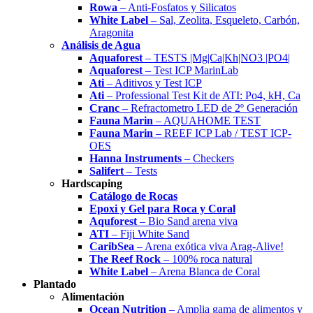
Rowa
– Anti-Fosfatos y Silicatos
White Label
– Sal, Zeolita, Esqueleto, Carbón,
Aragonita
Análisis de Agua
Aquaforest
– TESTS |Mg|Ca|Kh|NO3 |PO4|
Aquaforest
– Test ICP MarinLab
Ati
– Aditivos y Test ICP
Ati
– Professional Test Kit de ATI: Po4, kH, Ca
Cranc
– Refractometro LED de 2º Generación
Fauna Marin
– AQUAHOME TEST
Fauna Marin
– REEF ICP Lab / TEST ICP-
OES
Hanna Instruments
– Checkers
Salifert
– Tests
Hardscaping
Catálogo de Rocas
Epoxi y Gel para Roca y Coral
Aquforest
– Bio Sand arena viva
ATI
– Fiji White Sand
CaribSea
– Arena exótica viva Arag-Alive!
The Reef Rock
– 100% roca natural
White Label
– Arena Blanca de Coral
Plantado
Alimentación
Ocean Nutrition
– Amplia gama de alimentos y