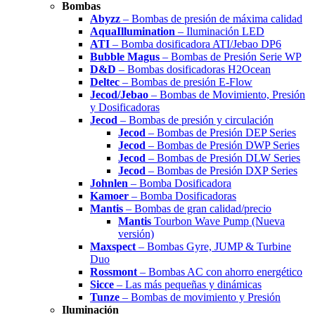
Bombas
Abyzz
– Bombas de presión de máxima calidad
AquaIllumination
– Iluminación LED
ATI
– Bomba dosificadora ATI/Jebao DP6
Bubble Magus
– Bombas de Presión Serie WP
D&D
– Bombas dosificadoras H2Ocean
Deltec
– Bombas de presión E-Flow
Jecod/Jebao
– Bombas de Movimiento, Presión
y Dosificadoras
Jecod
– Bombas de presión y circulación
Jecod
– Bombas de Presión DEP Series
Jecod
– Bombas de Presión DWP Series
Jecod
– Bombas de Presión DLW Series
Jecod
– Bombas de Presión DXP Series
Johnlen
– Bomba Dosificadora
Kamoer
– Bomba Dosificadoras
Mantis
– Bombas de gran calidad/precio
Mantis
Tourbon Wave Pump (Nueva
versión)
Maxspect
– Bombas Gyre, JUMP & Turbine
Duo
Rossmont
– Bombas AC con ahorro energético
Sicce
– Las más pequeñas y dinámicas
Tunze
– Bombas de movimiento y Presión
Iluminación