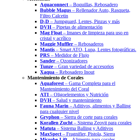
Aquaconnect
– Boquillas, Rebosadero
Bubble Magus
– Rellenador Auto, Rasqueta,
Filtro Calcetin
D-D
– Jumpguard, Lentes, Pinzas y más
DVH
– Pipetas de alimentación
Mag Float
– Imanes de limpieza para uso en
cristal y acrílico
Maggie Muffler
– Rebosaderos
Mantis
– Smart ATO, Lupa, Lentes fotográficas.
PRS
– Medidor de Flujo
Sander
– Ozonizadores
Tunze
– Gran variedad de accesorios
Xaqua
– Rebosadero Inout
Mantenimiento de Corales
Aquaforest
– Gama Completa para el
Mantenimiento del Coral
ATI
– Oligoelementos y Nutrición
DVH
– Salud y mantenimiento
Fauna Marin
– Aditivos, alimentos y Balling
para cualquier nivel
Gryphon
– Sierra de corte para corales
Korallen Zucht
– Sistema Zeovit para corales
Matuta
– Sistema Balling y Aditivos
MaxSpect
– Fragnifier, Pistola, Sierra
Microbe-Lift
– Alimento para corales