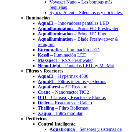
Voyager Nano – Las bombas más
pequeñas
Syncra Silent – Silenciosas y eficientes.
Iluminación
AquaEl
– Innovadoras pantallas LED
Aquaillumination
– Prime HD Freshwater
Aquaillumination
– Prime HD Fuge
Aquaillumination
– Blade Freshwatwer &
refugium
Euroquatics
– Iluminación LED
Kessil
– Iluminación LED
Maxspect
– RSX Freshwater
NemoLight
– Pantallas LED by MicMol
Filtros y Reactores
AquaEl
– Hypermax 4500
AquaEl
– Filtros internos y externos
Aquaforest
– AF Reactor
Cranc
– Nanoreactor TiO2
D-D
– Clarisea y Reactor de Fluidos
Deltec
– Reactores de Calcio
Theiling
– Filtro Rollermat
Xaqua
– Filtro modular
Periféricos
Control Inteligente
Aquatronica
– Sensores y sistemas de