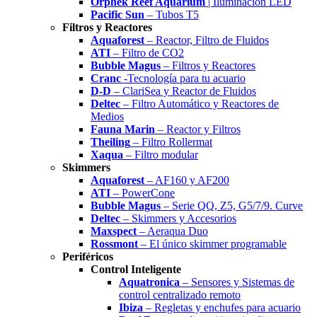
Orphek Reef Aquarium
| Iluminación LED
Pacific Sun
– Tubos T5
Filtros y Reactores
Aquaforest
– Reactor, Filtro de Fluidos
ATI
– Filtro de CO2
Bubble Magus
– Filtros y Reactores
Cranc
-Tecnología para tu acuario
D-D
– ClariSea y Reactor de Fluidos
Deltec
– Filtro Automático y Reactores de
Medios
Fauna Marin
– Reactor y Filtros
Theiling
– Filtro Rollermat
Xaqua
– Filtro modular
Skimmers
Aquaforest
– AF160 y AF200
ATI
– PowerCone
Bubble Magus
– Serie QQ, Z5, G5/7/9. Curve
Deltec
– Skimmers y Accesorios
Maxspect
– Aeraqua Duo
Rossmont
– El único skimmer programable
Periféricos
Control Inteligente
Aquatronica
– Sensores y Sistemas de
control centralizado remoto
Ibiza
– Regletas y enchufes para acuario