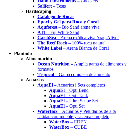
Hanna Instruments
– Checkers
Salifert
– Tests
Hardscaping
Catálogo de Rocas
Epoxi y Gel para Roca y Coral
Aquforest
– Bio Sand arena viva
ATI
– Fiji White Sand
CaribSea
– Arena exótica viva Arag-Alive!
The Reef Rock
– 100% roca natural
White Label
– Arena Blanca de Coral
Plantado
Alimentación
Ocean Nutrition
– Amplia gama de alimentos y
formatos
Tropical
– Gama completa de alimento
Acuarios
AquaEl
– Acuarios i Sets completos
AquaEl
– Opti Bend
AquaEl
– Opti Tank
AquaEl
– Ultra Scape Set
AquaEl
– Opti Set
WaterBox
– Acuarios y Peludarios de alta
calidad con mueble y sistema completo
WaterBox
– EDEN
WaterBox
– CUBE