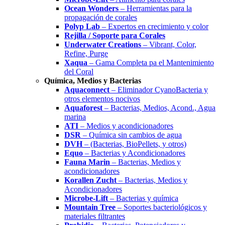
Ocean Wonders
– Herramientas para la
propagación de corales
Polyp Lab
– Expertos en crecimiento y color
Rejilla / Soporte para Corales
Underwater Creations
– Vibrant, Color,
Refine, Purge
Xaqua
– Gama Completa pa el Mantenimiento
del Coral
Química, Medios y Bacterias
Aquaconnect
– Eliminador CyanoBacteria y
otros elementos nocivos
Aquaforest
– Bacterias, Medios, Acond., Agua
marina
ATI
– Medios y acondicionadores
DSR
– Química sin cambios de agua
DVH
– (Bacterias, BioPellets, y otros)
Equo
– Bacterias y Acondicionadores
Fauna Marin
– Bacterias, Medios y
acondicionadores
Korallen Zucht
– Bacterias, Medios y
Acondicionadores
Microbe-Lift
– Bacterias y química
Mountain Tree
– Soportes bacteriológicos y
materiales filtrantes