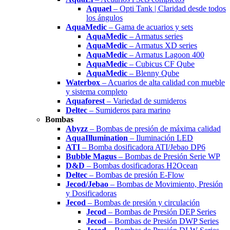
Aquael
– Opti Tank | Claridad desde todos
los ángulos
AquaMedic
– Gama de acuarios y sets
AquaMedic
– Armatus series
AquaMedic
– Armatus XD series
AquaMedic
– Armatus Lagoon 400
AquaMedic
– Cubicus CF Qube
AquaMedic
– Blenny Qube
Waterbox
– Acuarios de alta calidad con mueble
y sistema completo
Aquaforest
– Variedad de sumideros
Deltec
– Sumideros para marino
Bombas
Abyzz
– Bombas de presión de máxima calidad
AquaIllumination
– Iluminación LED
ATI
– Bomba dosificadora ATI/Jebao DP6
Bubble Magus
– Bombas de Presión Serie WP
D&D
– Bombas dosificadoras H2Ocean
Deltec
– Bombas de presión E-Flow
Jecod/Jebao
– Bombas de Movimiento, Presión
y Dosificadoras
Jecod
– Bombas de presión y circulación
Jecod
– Bombas de Presión DEP Series
Jecod
– Bombas de Presión DWP Series