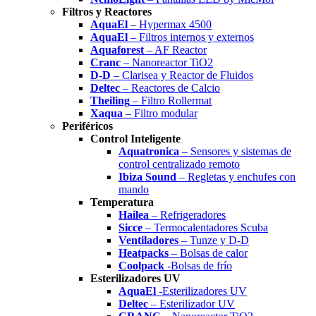
Filtros y Reactores
AquaEl
– Hypermax 4500
AquaEl
– Filtros internos y externos
Aquaforest
– AF Reactor
Cranc
– Nanoreactor TiO2
D-D
– Clarisea y Reactor de Fluidos
Deltec
– Reactores de Calcio
Theiling
– Filtro Rollermat
Xaqua
– Filtro modular
Periféricos
Control Inteligente
Aquatronica
– Sensores y sistemas de
control centralizado remoto
Ibiza Sound
– Regletas y enchufes con
mando
Temperatura
Hailea
– Refrigeradores
Sicce
– Termocalentadores Scuba
Ventiladores
– Tunze y D-D
Heatpacks
– Bolsas de calor
Coolpack
-Bolsas de frío
Esterilizadores UV
AquaEl
-Esterilizadores UV
Deltec
– Esterilizador UV