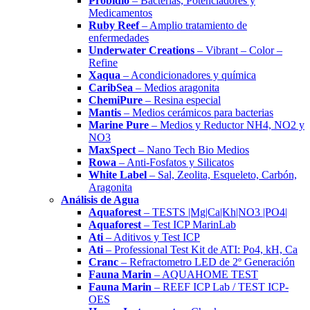
Probidio
– Bacterias, Potenciadores y
Medicamentos
Ruby Reef
– Amplio tratamiento de
enfermedades
Underwater Creations
– Vibrant – Color –
Refine
Xaqua
– Acondicionadores y química
CaribSea
– Medios aragonita
ChemiPure
– Resina especial
Mantis
– Medios cerámicos para bacterias
Marine Pure
– Medios y Reductor NH4, NO2 y
NO3
MaxSpect
– Nano Tech Bio Medios
Rowa
– Anti-Fosfatos y Silicatos
White Label
– Sal, Zeolita, Esqueleto, Carbón,
Aragonita
Análisis de Agua
Aquaforest
– TESTS |Mg|Ca|Kh|NO3 |PO4|
Aquaforest
– Test ICP MarinLab
Ati
– Aditivos y Test ICP
Ati
– Professional Test Kit de ATI: Po4, kH, Ca
Cranc
– Refractometro LED de 2º Generación
Fauna Marin
– AQUAHOME TEST
Fauna Marin
– REEF ICP Lab / TEST ICP-
OES