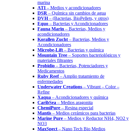
marina
ATI
– Medios y acondicionadores
DSR
– Química sin cambios de agua
DVH
– (Bacterias, BioPellets, y otros)
Equo
– Bacterias y Acondicionadores
Fauna Marin
– Bacterias, Medios y
acondicionadores
Korallen Zucht
– Bacterias, Medios y
Acondicionadores
Microbe-Lift
– Bacterias y química
Mountain Tree
– Soportes bacteriológicos y
materiales filtrantes
Probidio
– Bacterias, Potenciadores y
Medicamentos
Ruby Reef
– Amplio tratamiento de
enfermedades
Underwater Creations
– Vibrant – Color –
Refine
Xaqua
– Acondicionadores y química
CaribSea
– Medios aragonita
ChemiPure
– Resina especial
Mantis
– Medios cerámicos para bacterias
Marine Pure
– Medios y Reductor NH4, NO2 y
NO3
MaxSpect
– Nano Tech Bio Medios