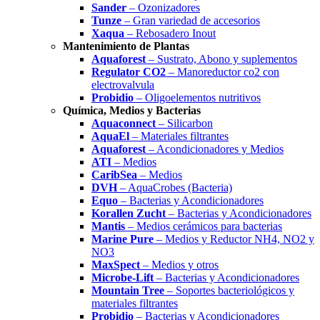
Sander
– Ozonizadores
Tunze
– Gran variedad de accesorios
Xaqua
– Rebosadero Inout
Mantenimiento de Plantas
Aquaforest
– Sustrato, Abono y suplementos
Regulator CO2
– Manoreductor co2 con
electrovalvula
Probidio
– Oligoelementos nutritivos
Química, Medios y Bacterias
Aquaconnect
– Silicarbon
AquaEl
– Materiales filtrantes
Aquaforest
– Acondicionadores y Medios
ATI
– Medios
CaribSea
– Medios
DVH
– AquaCrobes (Bacteria)
Equo
– Bacterias y Acondicionadores
Korallen Zucht
– Bacterias y Acondicionadores
Mantis
– Medios cerámicos para bacterias
Marine Pure
– Medios y Reductor NH4, NO2 y
NO3
MaxSpect
– Medios y otros
Microbe-Lift
– Bacterias y Acondicionadores
Mountain Tree
– Soportes bacteriológicos y
materiales filtrantes
Probidio
– Bacterias y Acondicionadores