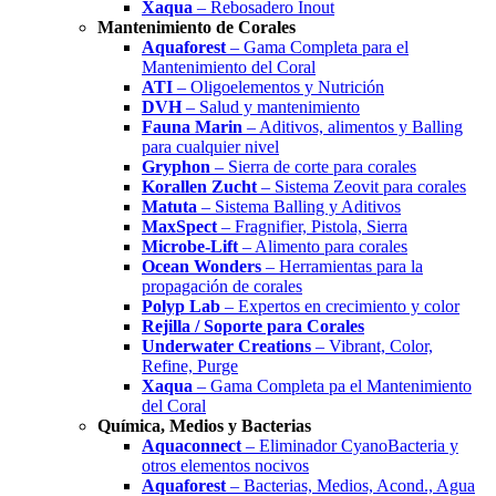
Xaqua
– Rebosadero Inout
Mantenimiento de Corales
Aquaforest
– Gama Completa para el
Mantenimiento del Coral
ATI
– Oligoelementos y Nutrición
DVH
– Salud y mantenimiento
Fauna Marin
– Aditivos, alimentos y Balling
para cualquier nivel
Gryphon
– Sierra de corte para corales
Korallen Zucht
– Sistema Zeovit para corales
Matuta
– Sistema Balling y Aditivos
MaxSpect
– Fragnifier, Pistola, Sierra
Microbe-Lift
– Alimento para corales
Ocean Wonders
– Herramientas para la
propagación de corales
Polyp Lab
– Expertos en crecimiento y color
Rejilla / Soporte para Corales
Underwater Creations
– Vibrant, Color,
Refine, Purge
Xaqua
– Gama Completa pa el Mantenimiento
del Coral
Química, Medios y Bacterias
Aquaconnect
– Eliminador CyanoBacteria y
otros elementos nocivos
Aquaforest
– Bacterias, Medios, Acond., Agua