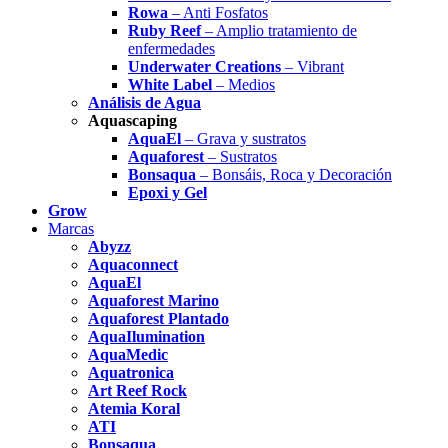
Rowa
– Anti Fosfatos
Ruby Reef
– Amplio tratamiento de
enfermedades
Underwater Creations
– Vibrant
White Label
– Medios
Análisis de Agua
Aquascaping
AquaEl
– Grava y sustratos
Aquaforest
– Sustratos
Bonsaqua
– Bonsáis, Roca y Decoración
Epoxi y Gel
Grow
Marcas
Abyzz
Aquaconnect
AquaEl
Aquaforest Marino
Aquaforest Plantado
AquaIlumination
AquaMedic
Aquatronica
Art Reef Rock
Atemia Koral
ATI
Bonsaqua