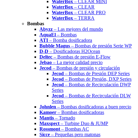
WaterBox
– CLEAR MINI
WaterBox
– CLEAR
WaterBox
– CLEAR PRO
WaterBox
– TERRA
Bombas
Abyzz
– Las mejores del mundo
AquaEl
– Bombas
ATI
– Bomba dosificadora
Bubble Magus
– Bombas de presión Serie WP
D-D
– Dosificadoras H2Ocean
Deltec
– Bombas de presión E-Flow
Jebao
– La mejor calidad precio
Jecod
– Bombas de presión y circulación
Jecod
– Bombas de Presión DEP Series
Jecod
– Bombas de Presión, DXP Series
Jecod
– Bombas de Recirculación DWP
Series
Jecod
– Bombas de Recirculación DLW
Series
Johnlen
– Bombas dosificadoras a buen precio
Kamoer
– Bombas dosificadoras
Mantis
– Tornado
Maxspect
– Turbine Duo & JUMP
Rossmont
– Bombas AC
Sicce
– Pequeñas pero matonas