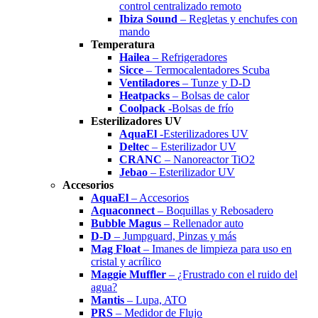
control centralizado remoto
Ibiza Sound
– Regletas y enchufes con
mando
Temperatura
Hailea
– Refrigeradores
Sicce
– Termocalentadores Scuba
Ventiladores
– Tunze y D-D
Heatpacks
– Bolsas de calor
Coolpack
-Bolsas de frío
Esterilizadores UV
AquaEl
-Esterilizadores UV
Deltec
– Esterilizador UV
CRANC
– Nanoreactor TiO2
Jebao
– Esterilizador UV
Accesorios
AquaEl
– Accesorios
Aquaconnect
– Boquillas y Rebosadero
Bubble Magus
– Rellenador auto
D-D
– Jumpguard, Pinzas y más
Mag Float
– Imanes de limpieza para uso en
cristal y acrílico
Maggie Muffler
– ¿Frustrado con el ruido del
agua?
Mantis
– Lupa, ATO
PRS
– Medidor de Flujo