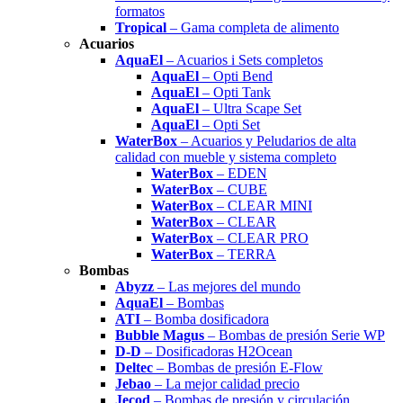
formatos
Tropical
– Gama completa de alimento
Acuarios
AquaEl
– Acuarios i Sets completos
AquaEl
– Opti Bend
AquaEl
– Opti Tank
AquaEl
– Ultra Scape Set
AquaEl
– Opti Set
WaterBox
– Acuarios y Peludarios de alta
calidad con mueble y sistema completo
WaterBox
– EDEN
WaterBox
– CUBE
WaterBox
– CLEAR MINI
WaterBox
– CLEAR
WaterBox
– CLEAR PRO
WaterBox
– TERRA
Bombas
Abyzz
– Las mejores del mundo
AquaEl
– Bombas
ATI
– Bomba dosificadora
Bubble Magus
– Bombas de presión Serie WP
D-D
– Dosificadoras H2Ocean
Deltec
– Bombas de presión E-Flow
Jebao
– La mejor calidad precio
Jecod
– Bombas de presión y circulación