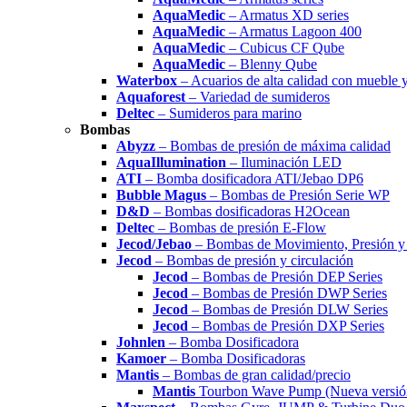
AquaMedic
– Armatus XD series
AquaMedic
– Armatus Lagoon 400
AquaMedic
– Cubicus CF Qube
AquaMedic
– Blenny Qube
Waterbox
– Acuarios de alta calidad con mueble 
Aquaforest
– Variedad de sumideros
Deltec
– Sumideros para marino
Bombas
Abyzz
– Bombas de presión de máxima calidad
AquaIllumination
– Iluminación LED
ATI
– Bomba dosificadora ATI/Jebao DP6
Bubble Magus
– Bombas de Presión Serie WP
D&D
– Bombas dosificadoras H2Ocean
Deltec
– Bombas de presión E-Flow
Jecod/Jebao
– Bombas de Movimiento, Presión y 
Jecod
– Bombas de presión y circulación
Jecod
– Bombas de Presión DEP Series
Jecod
– Bombas de Presión DWP Series
Jecod
– Bombas de Presión DLW Series
Jecod
– Bombas de Presión DXP Series
Johnlen
– Bomba Dosificadora
Kamoer
– Bomba Dosificadoras
Mantis
– Bombas de gran calidad/precio
Mantis
Tourbon Wave Pump (Nueva versió