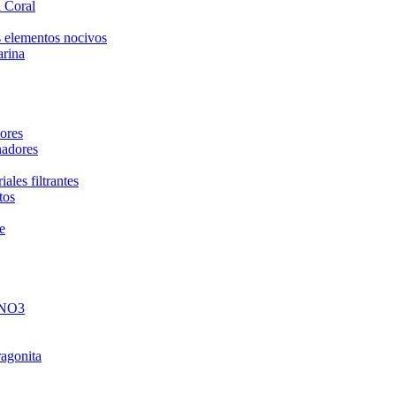
 Coral
 elementos nocivos
arina
ores
nadores
ales filtrantes
tos
e
 NO3
ragonita