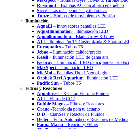
Maxspect
– Bombas Gyre, JUMP & Turbine Duo
Rossmont
– Bombas AC con ahorro energético
Sicce
– Las más pequeñas y dinámicas
Tunze
– Bombas de movimiento y Presión
Iluminación
AquaEl
– Innovadoras pantallas LED
AquaIllumination
– Iluminación LED
Aquaillumination
– Blade Grow & Glow
ATI
– Iluminación T5 Customizada & Straton L
Euroquatics
– Tubos T5
Jebao
– Iluminación calidad/precio
Kessil
– Iluminación LED de gama alta
Keloray
– Iluminación LED para grandes instalac
MaxSpect
– Iluminación LED
MicMol
– Pantallas Thor i NemoLight
Orphek Reef Aquarium
| Iluminación LED
Pacific Sun
– Tubos T5
Filtros y Reactores
Aquaforest
– Reactor, Filtro de Fluidos
ATI
– Filtro de CO2
Bubble Magus
– Filtros y Reactores
Cranc
-Tecnología para tu acuario
D-D
– ClariSea y Reactor de Fluidos
Deltec
– Filtro Automático y Reactores de Medios
Fauna Marin
– Reactor y Filtros