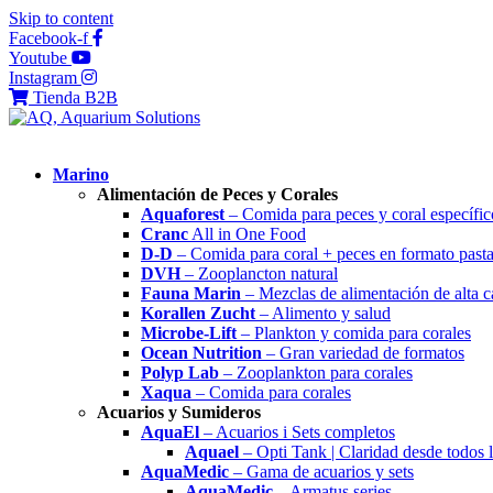
Skip to content
Facebook-f
Youtube
Instagram
Tienda B2B
Marino
Alimentación de Peces y Corales
Aquaforest
– Comida para peces y coral específic
Cranc
All in One Food
D-D
– Comida para coral + peces en formato past
DVH
– Zooplancton natural
Fauna Marin
– Mezclas de alimentación de alta c
Korallen Zucht
– Alimento y salud
Microbe-Lift
– Plankton y comida para corales
Ocean Nutrition
– Gran variedad de formatos
Polyp Lab
– Zooplankton para corales
Xaqua
– Comida para corales
Acuarios y Sumideros
AquaEl
– Acuarios i Sets completos
Aquael
– Opti Tank | Claridad desde todos 
AquaMedic
– Gama de acuarios y sets
AquaMedic
– Armatus series