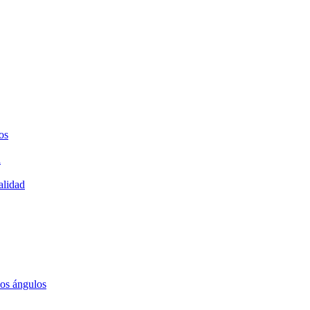
os
a
alidad
los ángulos