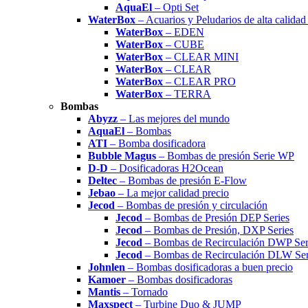
AquaEl
– Opti Set
WaterBox
– Acuarios y Peludarios de alta calida
WaterBox
– EDEN
WaterBox
– CUBE
WaterBox
– CLEAR MINI
WaterBox
– CLEAR
WaterBox
– CLEAR PRO
WaterBox
– TERRA
Bombas
Abyzz
– Las mejores del mundo
AquaEl
– Bombas
ATI
– Bomba dosificadora
Bubble Magus
– Bombas de presión Serie WP
D-D
– Dosificadoras H2Ocean
Deltec
– Bombas de presión E-Flow
Jebao
– La mejor calidad precio
Jecod
– Bombas de presión y circulación
Jecod
– Bombas de Presión DEP Series
Jecod
– Bombas de Presión, DXP Series
Jecod
– Bombas de Recirculación DWP Ser
Jecod
– Bombas de Recirculación DLW Ser
Johnlen
– Bombas dosificadoras a buen precio
Kamoer
– Bombas dosificadoras
Mantis
– Tornado
Maxspect
– Turbine Duo & JUMP