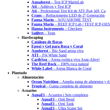
Aquaforest
– Test ICP MarinLab
Ati
– Aditivos y Test ICP
Ati
– Professional Test Kit de ATI: Po4, kH, Ca
Cranc
– Refractometro LED de 2º Generación
Fauna Marin
– AQUAHOME TEST
Fauna Marin
– REEF ICP Lab / TEST ICP-OES
Hanna Instruments
– Checkers
Salifert
– Tests
Hardscaping
Catálogo de Rocas
Epoxi y Gel para Roca y Coral
Aquforest
– Bio Sand arena viva
ATI
– Fiji White Sand
CaribSea
– Arena exótica viva Arag-Alive!
The Reef Rock
– 100% roca natural
White Label
– Arena Blanca de Coral
Plantado
Alimentación
Ocean Nutrition
– Amplia gama de alimentos y f
Tropical
– Gama completa de alimento
Acuarios
AquaEl
– Acuarios i Sets completos
AquaEl
– Opti Bend
AquaEl
– Opti Tank
AquaEl
– Ultra Scape Set