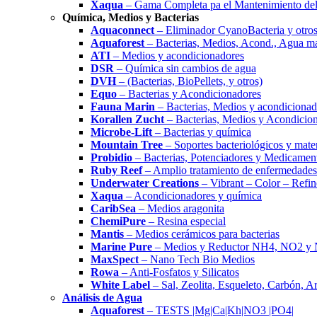
Xaqua
– Gama Completa pa el Mantenimiento del
Química, Medios y Bacterias
Aquaconnect
– Eliminador CyanoBacteria y otros
Aquaforest
– Bacterias, Medios, Acond., Agua m
ATI
– Medios y acondicionadores
DSR
– Química sin cambios de agua
DVH
– (Bacterias, BioPellets, y otros)
Equo
– Bacterias y Acondicionadores
Fauna Marin
– Bacterias, Medios y acondicionad
Korallen Zucht
– Bacterias, Medios y Acondicio
Microbe-Lift
– Bacterias y química
Mountain Tree
– Soportes bacteriológicos y materi
Probidio
– Bacterias, Potenciadores y Medicamen
Ruby Reef
– Amplio tratamiento de enfermedades
Underwater Creations
– Vibrant – Color – Refin
Xaqua
– Acondicionadores y química
CaribSea
– Medios aragonita
ChemiPure
– Resina especial
Mantis
– Medios cerámicos para bacterias
Marine Pure
– Medios y Reductor NH4, NO2 y
MaxSpect
– Nano Tech Bio Medios
Rowa
– Anti-Fosfatos y Silicatos
White Label
– Sal, Zeolita, Esqueleto, Carbón, A
Análisis de Agua
Aquaforest
– TESTS |Mg|Ca|Kh|NO3 |PO4|