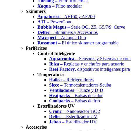
Theiling
– Filtro Rollermat
Xaqua
– Filtro modular
Skimmers
Aquaforest
– AF160 y AF200
ATI
– PowerCone
Bubble Magus
– Serie QQ, Z5, G5/7/9. Curve
Deltec
– Skimmers y Accesorios
Maxspect
– Aeraqua Duo
Rossmont
– El único skimmer programable
Periféricos
Control Inteligente
Aquatronica
– Sensores y Sistemas de cont
Ibiza
– Regletas y enchufes para acuario
Reef Factory
, dispositivos inteligentes para
Temperatura
Hailea
– Refrigeradores
Sicce
– Termocalentadores Scuba
Ventiladores
– Tunze y D-D
Heatpacks
– Bolsas de calor
Coolpacks
– Bolsas de frío
Esterilizadores UV
Cranc
– Nanoreactor TiO2
Deltec
– Esterilizador UV
Jebao
– Esterilizador UV
Accesorios