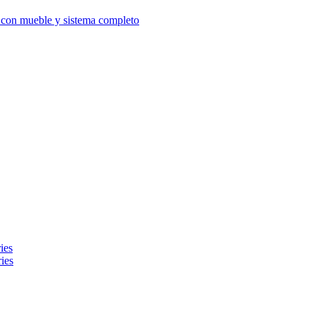
d con mueble y sistema completo
ies
ies