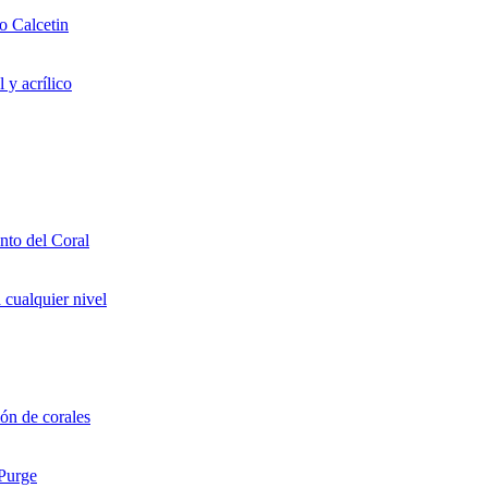
o Calcetin
 y acrílico
to del Coral
 cualquier nivel
ón de corales
 Purge