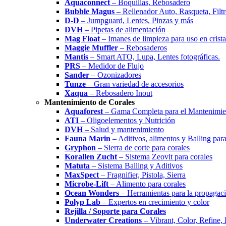
Aquaconnect
– Boquillas, Rebosadero
Bubble Magus
– Rellenador Auto, Rasqueta, Filtr
D-D
– Jumpguard, Lentes, Pinzas y más
DVH
– Pipetas de alimentación
Mag Float
– Imanes de limpieza para uso en cristal
Maggie Muffler
– Rebosaderos
Mantis
– Smart ATO, Lupa, Lentes fotográficas.
PRS
– Medidor de Flujo
Sander
– Ozonizadores
Tunze
– Gran variedad de accesorios
Xaqua
– Rebosadero Inout
Mantenimiento de Corales
Aquaforest
– Gama Completa para el Mantenimien
ATI
– Oligoelementos y Nutrición
DVH
– Salud y mantenimiento
Fauna Marin
– Aditivos, alimentos y Balling para
Gryphon
– Sierra de corte para corales
Korallen Zucht
– Sistema Zeovit para corales
Matuta
– Sistema Balling y Aditivos
MaxSpect
– Fragnifier, Pistola, Sierra
Microbe-Lift
– Alimento para corales
Ocean Wonders
– Herramientas para la propagaci
Polyp Lab
– Expertos en crecimiento y color
Rejilla / Soporte para Corales
Underwater Creations
– Vibrant, Color, Refine,