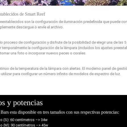
stablecidos de Smart Reef
reestablecidos son la configuración de iluminación predefinida que puede co
mplemente descargue o envíe el archivo.
lo proceso de configuración y disfrute de la posibilidad de elegir una de las 5
 temporalmente la configuración de la lámpara (incluidos los ajustes preesta
 tomar una foto o incorporar nuevos peces o corales.
tinuo de la temperatura de la lámpara con alertas. El moderno panel de gesti
 utilizar para configurar un número infinito de modelos de espectro de luz.
s y potencias
 Bars esta disponible en tres tamaños con sus respectivas potencias:
o (S): 60 centímetros –> 34w
o (M): 90 centímetros –> 45w