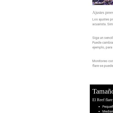
Ajustes pree
Los ajustes p
acuarista. Si
Siga un sencil
Puede cambiar
ejemplo, para
Monitoreo con
flare se puede
Tamaño
El Reef flare
Pequeñ
Median