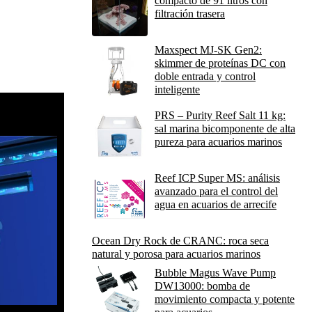
compacto de 91 litros con
filtración trasera
Maxspect MJ-SK Gen2:
skimmer de proteínas DC con
doble entrada y control
inteligente
PRS – Purity Reef Salt 11 kg:
sal marina bicomponente de alta
pureza para acuarios marinos
Reef ICP Super MS: análisis
avanzado para el control del
agua en acuarios de arrecife
Ocean Dry Rock de CRANC: roca seca
natural y porosa para acuarios marinos
Bubble Magus Wave Pump
DW13000: bomba de
movimiento compacta y potente