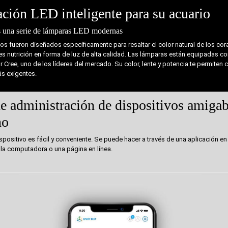
ción LED inteligente para su acuario
s una serie de lámparas LED modernas
os fueron diseñados específicamente para resaltar el color natural de los cor
es nutrición en forma de luz de alta calidad. Las lámparas están equipadas c
 Cree, uno de los líderes del mercado. Su color, lente y potencia te permiten c
ás exigentes.
e administración de dispositivos amigab
no
ispositivo es fácil y conveniente. Se puede hacer a través de una aplicación en 
la computadora o una página en línea.