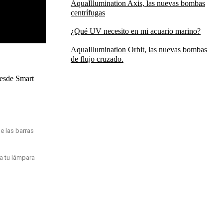
AquaIllumination Axis, las nuevas bombas
centrífugas
¿Qué UV necesito en mi acuario marino?
AquaIllumination Orbit, las nuevas bombas
de flujo cruzado.
desde Smart
ue las barras
a tu lámpara