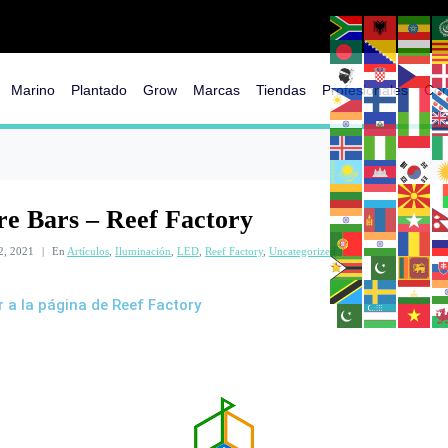
Marino
Plantado
Grow
Marcas
Tiendas
Profesionales
Con
re Bars – Reef Factory
22, 2021
En
Artículos
,
Iluminación
,
LED
,
Reef Factory
,
Uncategorized
r a la página de Reef Factory