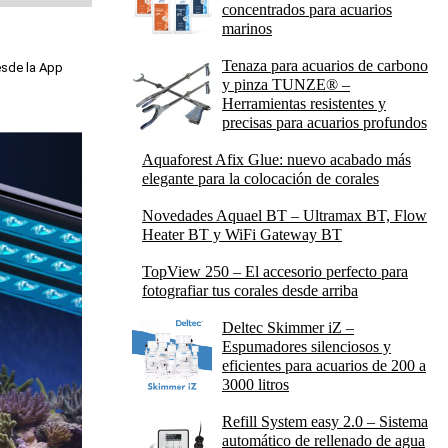
concentrados para acuarios
marinos
Tenaza para acuarios de carbono
esde la App
y pinza TUNZE® –
Herramientas resistentes y
precisas para acuarios profundos
Aquaforest Afix Glue: nuevo acabado más
elegante para la colocación de corales
Novedades Aquael BT – Ultramax BT, Flow
Heater BT y WiFi Gateway BT
TopView 250 – El accesorio perfecto para
fotografiar tus corales desde arriba
Deltec Skimmer iZ –
Espumadores silenciosos y
eficientes para acuarios de 200 a
3000 litros
Refill System easy 2.0 – Sistema
automático de rellenado de agua