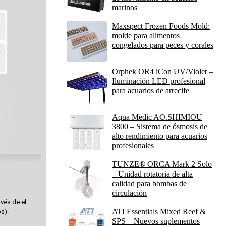
marinos
Maxspect Frozen Foods Mold:
molde para alimentos
congelados para peces y corales
Orphek OR4 iCon UV/Violet –
Iluminación LED profesional
para acuarios de arrecife
Aqua Medic AO.SHIMIOU
3800 – Sistema de ósmosis de
alto rendimiento para acuarios
profesionales
TUNZE® ORCA Mark 2 Solo
– Unidad rotatoria de alta
calidad para bombas de
circulación
vés de el
ATI Essentials Mixed Reef &
os).
SPS – Nuevos suplementos