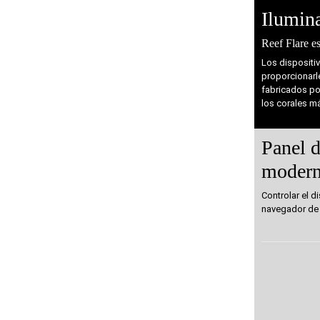
Ilumina
Reef Flare e
Los dispositiv
proporcionarl
fabricados por
los corales m
Panel d
moder
Controlar el d
navegador de 