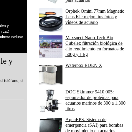
para acuarios
Orphek Omini 77mm Magnetic
Lens Kit: mejora tus fotos y
vídeos de acuario
ales y
on LED
ultivar incluso
Maxspect Nano Tech Bio
Cubelet: filtración biológica de
alto rendimiento en formatos de
500g y 1 kg
le y
Waterbox EDEN X
el teléfono, el
DOC Skimmer 9410.005:
espumador de proteínas para
acuarios marinos de 300 a 1.300
litros
AquaEPS: Sistema de
emergencia (SAI) para bombas
de movimiento en acuarios