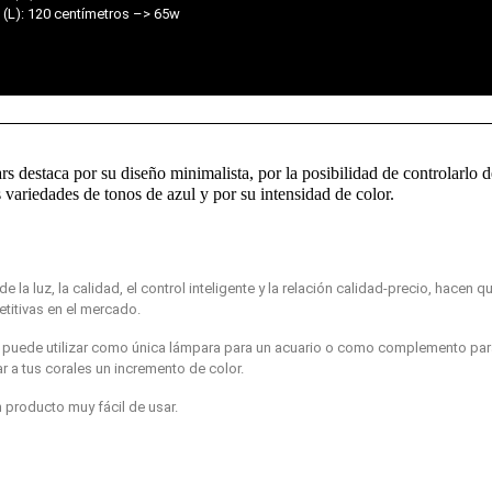
 (L): 120 centímetros –> 65w
rs destaca por su diseño minimalista, por la posibilidad de controlarlo 
 variedades de tonos de azul y por su intensidad de color.
e la luz, la calidad, el control inteligente y la relación calidad-precio, hacen q
titivas en el mercado.
 puede utilizar como única lámpara para un acuario o como complemento par
ar a tus corales un incremento de color.
 producto muy fácil de usar.