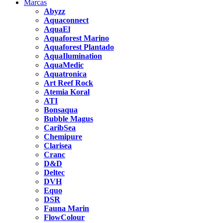
Marcas
Abyzz
Aquaconnect
AquaEl
Aquaforest Marino
Aquaforest Plantado
AquaIlumination
AquaMedic
Aquatronica
Art Reef Rock
Atemia Koral
ATI
Bonsaqua
Bubble Magus
CaribSea
Chemipure
Clarisea
Cranc
D&D
Deltec
DVH
Equo
DSR
Fauna Marin
FlowColour