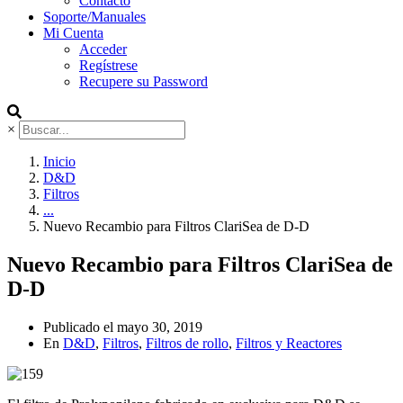
Contacto
Soporte/Manuales
Mi Cuenta
Acceder
Regístrese
Recupere su Password
×
Inicio
D&D
Filtros
...
Nuevo Recambio para Filtros ClariSea de D-D
Nuevo Recambio para Filtros ClariSea de
D-D
Publicado el
mayo 30, 2019
En
D&D
,
Filtros
,
Filtros de rollo
,
Filtros y Reactores