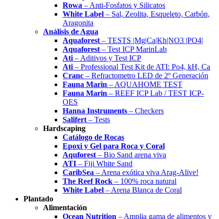
Rowa
– Anti-Fosfatos y Silicatos
White Label
– Sal, Zeolita, Esqueleto, Carbón,
Aragonita
Análisis de Agua
Aquaforest
– TESTS |Mg|Ca|Kh|NO3 |PO4|
Aquaforest
– Test ICP MarinLab
Ati
– Aditivos y Test ICP
Ati
– Professional Test Kit de ATI: Po4, kH, Ca
Cranc
– Refractometro LED de 2º Generación
Fauna Marin
– AQUAHOME TEST
Fauna Marin
– REEF ICP Lab / TEST ICP-
OES
Hanna Instruments
– Checkers
Salifert
– Tests
Hardscaping
Catálogo de Rocas
Epoxi y Gel para Roca y Coral
Aquforest
– Bio Sand arena viva
ATI
– Fiji White Sand
CaribSea
– Arena exótica viva Arag-Alive!
The Reef Rock
– 100% roca natural
White Label
– Arena Blanca de Coral
Plantado
Alimentación
Ocean Nutrition
– Amplia gama de alimentos y