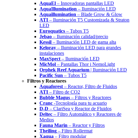
AquaEl
– Innovadoras pantallas LED
AquaIllumination
– Iluminación LED
Aquaillumination
– Blade Grow & Glow
ATI
– Iluminación T5 Customizada & Straton
LED
Euroquatics
– Tubos T5
Jebao
– Iluminación calidad/precio
Kessil
– Iluminación LED de gama alta
Keloray
– Iluminación LED para grandes
instalaciones
MaxSpect
– Iluminación LED
MicMol
– Pantallas Thor i NemoLight
Orphek Reef Aquarium
| Iluminación LED
Pacific Sun
– Tubos T5
Filtros y Reactores
Aquaforest
– Reactor, Filtro de Fluidos
ATI
– Filtro de CO2
Bubble Magus
– Filtros y Reactores
Cranc
-Tecnología para tu acuario
D-D
– ClariSea y Reactor de Fluidos
Deltec
– Filtro Automático y Reactores de
Medios
Fauna Marin
– Reactor y Filtros
Theiling
– Filtro Rollermat
Xaqua
– Filtro modular