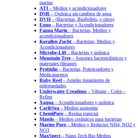
marina
ATI
– Medios y acondicionadores
DSR
– Química sin cambios de agua
DVH
– (Bacterias, BioPellets, y otros)
Equo
– Bacterias y Acondicionadores
Fauna Marin
– Bacterias, Medios y
acondicionadores
Korallen Zucht
– Bacterias, Medios y
Acondicionadores
Microbe-Lift
– Bacterias y química
Mountain Tree
– Soportes bacteriológicos y
materiales filtrantes
Probidio
– Bacterias, Potenciadores y
Medicamentos
Ruby Reef
– Amplio tratamiento de
enfermedades
Underwater Creations
– Vibrant – Color –
Refine
Xaqua
– Acondicionadores y química
CaribSea
– Medios aragonita
ChemiPure
– Resina especial
Mantis
– Medios cerámicos para bacterias
Marine Pure
– Medios y Reductor NH4, NO2 y
NO3
MaxSpect
– Nano Tech Bio Medios