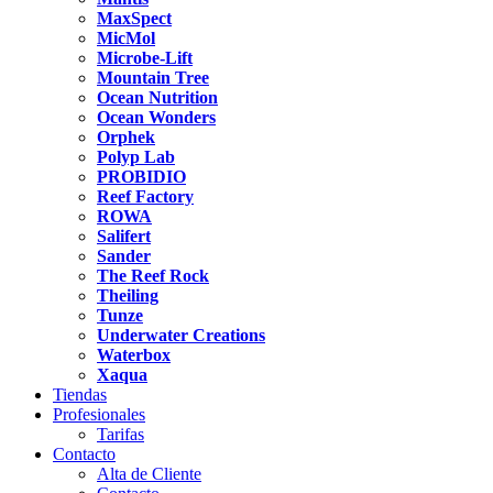
MaxSpect
MicMol
Microbe-Lift
Mountain Tree
Ocean Nutrition
Ocean Wonders
Orphek
Polyp Lab
PROBIDIO
Reef Factory
ROWA
Salifert
Sander
The Reef Rock
Theiling
Tunze
Underwater Creations
Waterbox
Xaqua
Tiendas
Profesionales
Tarifas
Contacto
Alta de Cliente