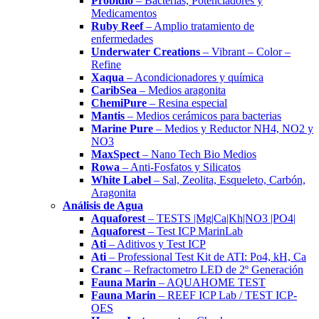
Probidio
– Bacterias, Potenciadores y
Medicamentos
Ruby Reef
– Amplio tratamiento de
enfermedades
Underwater Creations
– Vibrant – Color –
Refine
Xaqua
– Acondicionadores y química
CaribSea
– Medios aragonita
ChemiPure
– Resina especial
Mantis
– Medios cerámicos para bacterias
Marine Pure
– Medios y Reductor NH4, NO2 y
NO3
MaxSpect
– Nano Tech Bio Medios
Rowa
– Anti-Fosfatos y Silicatos
White Label
– Sal, Zeolita, Esqueleto, Carbón,
Aragonita
Análisis de Agua
Aquaforest
– TESTS |Mg|Ca|Kh|NO3 |PO4|
Aquaforest
– Test ICP MarinLab
Ati
– Aditivos y Test ICP
Ati
– Professional Test Kit de ATI: Po4, kH, Ca
Cranc
– Refractometro LED de 2º Generación
Fauna Marin
– AQUAHOME TEST
Fauna Marin
– REEF ICP Lab / TEST ICP-
OES