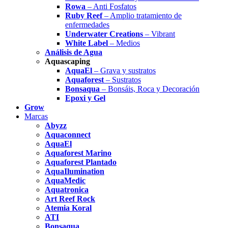
Rowa
– Anti Fosfatos
Ruby Reef
– Amplio tratamiento de
enfermedades
Underwater Creations
– Vibrant
White Label
– Medios
Análisis de Agua
Aquascaping
AquaEl
– Grava y sustratos
Aquaforest
– Sustratos
Bonsaqua
– Bonsáis, Roca y Decoración
Epoxi y Gel
Grow
Marcas
Abyzz
Aquaconnect
AquaEl
Aquaforest Marino
Aquaforest Plantado
AquaIlumination
AquaMedic
Aquatronica
Art Reef Rock
Atemia Koral
ATI
Bonsaqua