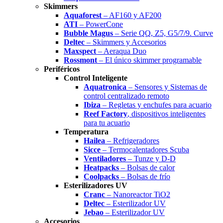
Skimmers
Aquaforest
– AF160 y AF200
ATI
– PowerCone
Bubble Magus
– Serie QQ, Z5, G5/7/9. Curve
Deltec
– Skimmers y Accesorios
Maxspect
– Aeraqua Duo
Rossmont
– El único skimmer programable
Periféricos
Control Inteligente
Aquatronica
– Sensores y Sistemas de
control centralizado remoto
Ibiza
– Regletas y enchufes para acuario
Reef Factory
, dispositivos inteligentes
para tu acuario
Temperatura
Hailea
– Refrigeradores
Sicce
– Termocalentadores Scuba
Ventiladores
– Tunze y D-D
Heatpacks
– Bolsas de calor
Coolpacks
– Bolsas de frío
Esterilizadores UV
Cranc
– Nanoreactor TiO2
Deltec
– Esterilizador UV
Jebao
– Esterilizador UV
Accesorios