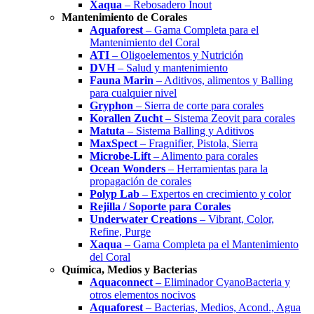
Xaqua
– Rebosadero Inout
Mantenimiento de Corales
Aquaforest
– Gama Completa para el
Mantenimiento del Coral
ATI
– Oligoelementos y Nutrición
DVH
– Salud y mantenimiento
Fauna Marin
– Aditivos, alimentos y Balling
para cualquier nivel
Gryphon
– Sierra de corte para corales
Korallen Zucht
– Sistema Zeovit para corales
Matuta
– Sistema Balling y Aditivos
MaxSpect
– Fragnifier, Pistola, Sierra
Microbe-Lift
– Alimento para corales
Ocean Wonders
– Herramientas para la
propagación de corales
Polyp Lab
– Expertos en crecimiento y color
Rejilla / Soporte para Corales
Underwater Creations
– Vibrant, Color,
Refine, Purge
Xaqua
– Gama Completa pa el Mantenimiento
del Coral
Química, Medios y Bacterias
Aquaconnect
– Eliminador CyanoBacteria y
otros elementos nocivos
Aquaforest
– Bacterias, Medios, Acond., Agua