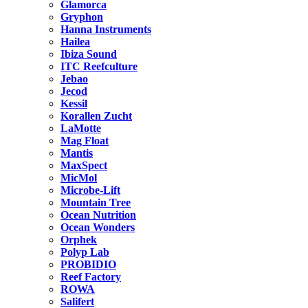
Glamorca
Gryphon
Hanna Instruments
Hailea
Ibiza Sound
ITC Reefculture
Jebao
Jecod
Kessil
Korallen Zucht
LaMotte
Mag Float
Mantis
MaxSpect
MicMol
Microbe-Lift
Mountain Tree
Ocean Nutrition
Ocean Wonders
Orphek
Polyp Lab
PROBIDIO
Reef Factory
ROWA
Salifert