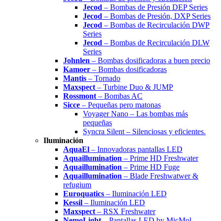
Jecod
– Bombas de Presión DEP Series
Jecod
– Bombas de Presión, DXP Series
Jecod
– Bombas de Recirculación DWP
Series
Jecod
– Bombas de Recirculación DLW
Series
Johnlen
– Bombas dosificadoras a buen precio
Kamoer
– Bombas dosificadoras
Mantis
– Tornado
Maxspect
– Turbine Duo & JUMP
Rossmont
– Bombas AC
Sicce
– Pequeñas pero matonas
Voyager Nano – Las bombas más
pequeñas
Syncra Silent – Silenciosas y eficientes.
Iluminación
AquaEl
– Innovadoras pantallas LED
Aquaillumination
– Prime HD Freshwater
Aquaillumination
– Prime HD Fuge
Aquaillumination
– Blade Freshwatwer &
refugium
Euroquatics
– Iluminación LED
Kessil
– Iluminación LED
Maxspect
– RSX Freshwater
NemoLight
– Pantallas LED by MicMol