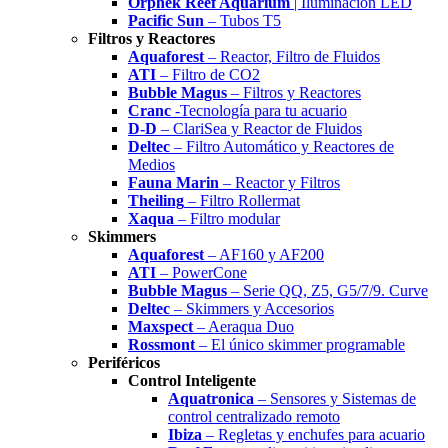
Orphek Reef Aquarium
| Iluminación LED
Pacific Sun
– Tubos T5
Filtros y Reactores
Aquaforest
– Reactor, Filtro de Fluidos
ATI
– Filtro de CO2
Bubble Magus
– Filtros y Reactores
Cranc
-Tecnología para tu acuario
D-D
– ClariSea y Reactor de Fluidos
Deltec
– Filtro Automático y Reactores de
Medios
Fauna Marin
– Reactor y Filtros
Theiling
– Filtro Rollermat
Xaqua
– Filtro modular
Skimmers
Aquaforest
– AF160 y AF200
ATI
– PowerCone
Bubble Magus
– Serie QQ, Z5, G5/7/9. Curve
Deltec
– Skimmers y Accesorios
Maxspect
– Aeraqua Duo
Rossmont
– El único skimmer programable
Periféricos
Control Inteligente
Aquatronica
– Sensores y Sistemas de
control centralizado remoto
Ibiza
– Regletas y enchufes para acuario