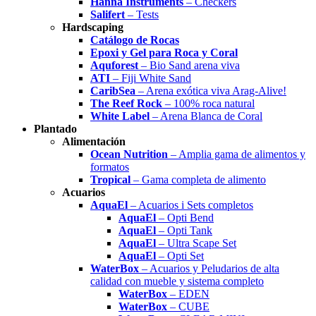
Hanna Instruments
– Checkers
Salifert
– Tests
Hardscaping
Catálogo de Rocas
Epoxi y Gel para Roca y Coral
Aquforest
– Bio Sand arena viva
ATI
– Fiji White Sand
CaribSea
– Arena exótica viva Arag-Alive!
The Reef Rock
– 100% roca natural
White Label
– Arena Blanca de Coral
Plantado
Alimentación
Ocean Nutrition
– Amplia gama de alimentos y
formatos
Tropical
– Gama completa de alimento
Acuarios
AquaEl
– Acuarios i Sets completos
AquaEl
– Opti Bend
AquaEl
– Opti Tank
AquaEl
– Ultra Scape Set
AquaEl
– Opti Set
WaterBox
– Acuarios y Peludarios de alta
calidad con mueble y sistema completo
WaterBox
– EDEN
WaterBox
– CUBE