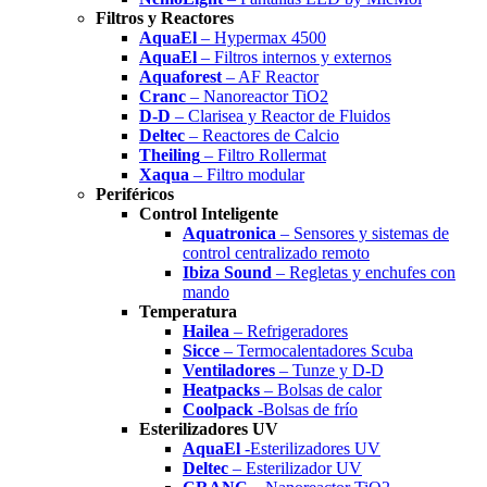
Filtros y Reactores
AquaEl
– Hypermax 4500
AquaEl
– Filtros internos y externos
Aquaforest
– AF Reactor
Cranc
– Nanoreactor TiO2
D-D
– Clarisea y Reactor de Fluidos
Deltec
– Reactores de Calcio
Theiling
– Filtro Rollermat
Xaqua
– Filtro modular
Periféricos
Control Inteligente
Aquatronica
– Sensores y sistemas de
control centralizado remoto
Ibiza Sound
– Regletas y enchufes con
mando
Temperatura
Hailea
– Refrigeradores
Sicce
– Termocalentadores Scuba
Ventiladores
– Tunze y D-D
Heatpacks
– Bolsas de calor
Coolpack
-Bolsas de frío
Esterilizadores UV
AquaEl
-Esterilizadores UV
Deltec
– Esterilizador UV