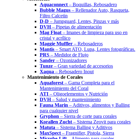
Aquaconnect
– Boquillas, Rebosadero
Bubble Magus
– Rellenador Auto, Rasqueta,
Filtro Calcetin
D-D
– Jumpguard, Lentes, Pinzas y más
DVH
– Pipetas de alimentación
Mag Float
– Imanes de limpieza para uso en
cristal y acrílico
Maggie Muffler
– Rebosaderos
Mantis
– Smart ATO, Lupa, Lentes fotográficas.
PRS
– Medidor de Flujo
Sander
– Ozonizadores
Tunze
– Gran variedad de accesorios
Xaqua
– Rebosadero Inout
Mantenimiento de Corales
Aquaforest
– Gama Completa para el
Mantenimiento del Coral
ATI
– Oligoelementos y Nutrición
DVH
– Salud y mantenimiento
Fauna Marin
– Aditivos, alimentos y Balling
para cualquier nivel
Gryphon
– Sierra de corte para corales
Korallen Zucht
– Sistema Zeovit para corales
Matuta
– Sistema Balling y Aditivos
MaxSpect
– Fragnifier, Pistola, Sierra
Microbe-Lift
– Alimento para corales