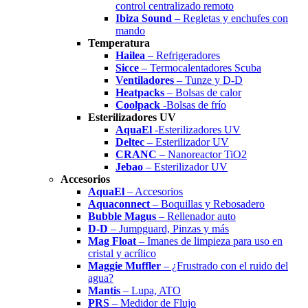
control centralizado remoto
Ibiza Sound
– Regletas y enchufes con
mando
Temperatura
Hailea
– Refrigeradores
Sicce
– Termocalentadores Scuba
Ventiladores
– Tunze y D-D
Heatpacks
– Bolsas de calor
Coolpack
-Bolsas de frío
Esterilizadores UV
AquaEl
-Esterilizadores UV
Deltec
– Esterilizador UV
CRANC
– Nanoreactor TiO2
Jebao
– Esterilizador UV
Accesorios
AquaEl
– Accesorios
Aquaconnect
– Boquillas y Rebosadero
Bubble Magus
– Rellenador auto
D-D
– Jumpguard, Pinzas y más
Mag Float
– Imanes de limpieza para uso en
cristal y acrílico
Maggie Muffler
– ¿Frustrado con el ruido del
agua?
Mantis
– Lupa, ATO
PRS
– Medidor de Flujo