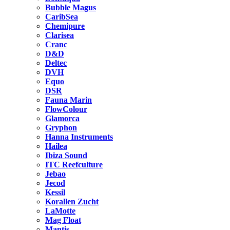
Bubble Magus
CaribSea
Chemipure
Clarisea
Cranc
D&D
Deltec
DVH
Equo
DSR
Fauna Marin
FlowColour
Glamorca
Gryphon
Hanna Instruments
Hailea
Ibiza Sound
ITC Reefculture
Jebao
Jecod
Kessil
Korallen Zucht
LaMotte
Mag Float
Mantis