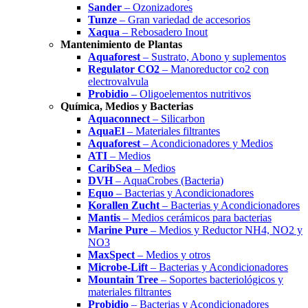
Sander
– Ozonizadores
Tunze
– Gran variedad de accesorios
Xaqua
– Rebosadero Inout
Mantenimiento de Plantas
Aquaforest
– Sustrato, Abono y suplementos
Regulator CO2
– Manoreductor co2 con
electrovalvula
Probidio
– Oligoelementos nutritivos
Química, Medios y Bacterias
Aquaconnect
– Silicarbon
AquaEl
– Materiales filtrantes
Aquaforest
– Acondicionadores y Medios
ATI
– Medios
CaribSea
– Medios
DVH
– AquaCrobes (Bacteria)
Equo
– Bacterias y Acondicionadores
Korallen Zucht
– Bacterias y Acondicionadores
Mantis
– Medios cerámicos para bacterias
Marine Pure
– Medios y Reductor NH4, NO2 y
NO3
MaxSpect
– Medios y otros
Microbe-Lift
– Bacterias y Acondicionadores
Mountain Tree
– Soportes bacteriológicos y
materiales filtrantes
Probidio
– Bacterias y Acondicionadores