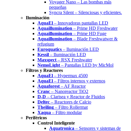
Voyager Nano – Las bombas más
pequeñas
Syncra Silent – Silenciosas y eficientes.
Iluminación
AquaEl
– Innovadoras pantallas LED
Aquaillumination
– Prime HD Freshwater
Aquaillumination
– Prime HD Fuge
Aquaillumination
– Blade Freshwatwer &
refugium
Euroquatics
– Iluminación LED
Kessil
– Iluminación LED
Maxspect
– RSX Freshwater
NemoLight
– Pantallas LED by MicMol
Filtros y Reactores
AquaEl
– Hypermax 4500
AquaEl
– Filtros internos y externos
Aquaforest
– AF Reactor
Cranc
– Nanoreactor TiO2
D-D
– Clarisea y Reactor de Fluidos
Deltec
– Reactores de Calcio
Theiling
– Filtro Rollermat
Xaqua
– Filtro modular
Periféricos
Control Inteligente
Aquatronica
– Sensores y sistemas de