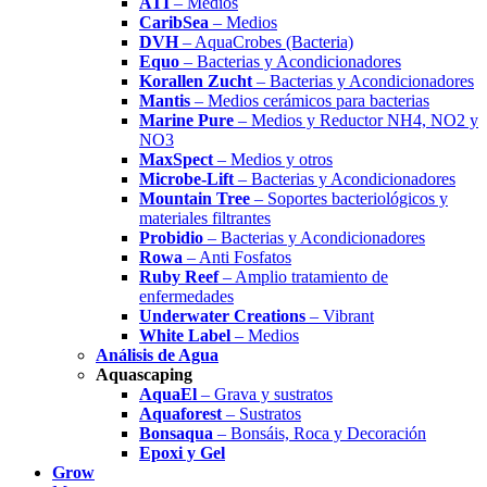
ATI
– Medios
CaribSea
– Medios
DVH
– AquaCrobes (Bacteria)
Equo
– Bacterias y Acondicionadores
Korallen Zucht
– Bacterias y Acondicionadores
Mantis
– Medios cerámicos para bacterias
Marine Pure
– Medios y Reductor NH4, NO2 y
NO3
MaxSpect
– Medios y otros
Microbe-Lift
– Bacterias y Acondicionadores
Mountain Tree
– Soportes bacteriológicos y
materiales filtrantes
Probidio
– Bacterias y Acondicionadores
Rowa
– Anti Fosfatos
Ruby Reef
– Amplio tratamiento de
enfermedades
Underwater Creations
– Vibrant
White Label
– Medios
Análisis de Agua
Aquascaping
AquaEl
– Grava y sustratos
Aquaforest
– Sustratos
Bonsaqua
– Bonsáis, Roca y Decoración
Epoxi y Gel
Grow