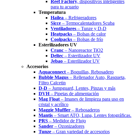
Reef Factory
, dispositivos inteligentes
para tu acuario
Temperatura
Hailea
– Refrigeradores
Sicce
– Termocalentadores Scuba
Ventiladores
– Tunze y D-D
Heatpacks
– Bolsas de calor
Coolpacks
– Bolsas de frío
Esterilizadores UV
Cranc
– Nanoreactor TiO2
Deltec
– Esterilizador UV
Jebao
– Esterilizador UV
Accesorios
Aquaconnect
– Boquillas, Rebosadero
Bubble Magus
– Rellenador Auto, Rasqueta,
Filtro Calcetin
D-D
– Jumpguard, Lentes, Pinzas y más
DVH
– Pipetas de alimentación
Mag Float
– Imanes de limpieza para uso en
cristal y acrílico
Maggie Muffler
– Rebosaderos
Mantis
– Smart ATO, Lupa, Lentes fotográficas.
PRS
– Medidor de Flujo
Sander
– Ozonizadores
Tunze
– Gran variedad de accesorios