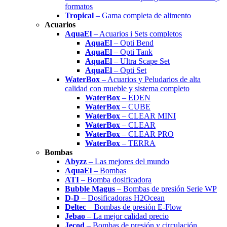
formatos
Tropical
– Gama completa de alimento
Acuarios
AquaEl
– Acuarios i Sets completos
AquaEl
– Opti Bend
AquaEl
– Opti Tank
AquaEl
– Ultra Scape Set
AquaEl
– Opti Set
WaterBox
– Acuarios y Peludarios de alta
calidad con mueble y sistema completo
WaterBox
– EDEN
WaterBox
– CUBE
WaterBox
– CLEAR MINI
WaterBox
– CLEAR
WaterBox
– CLEAR PRO
WaterBox
– TERRA
Bombas
Abyzz
– Las mejores del mundo
AquaEl
– Bombas
ATI
– Bomba dosificadora
Bubble Magus
– Bombas de presión Serie WP
D-D
– Dosificadoras H2Ocean
Deltec
– Bombas de presión E-Flow
Jebao
– La mejor calidad precio
Jecod
– Bombas de presión y circulación