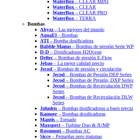
WaterBox
– CLEAR MINI
WaterBox
– CLEAR
WaterBox
– CLEAR PRO
WaterBox
– TERRA
Bombas
Abyzz
– Las mejores del mundo
AquaEl
– Bombas
ATI
– Bomba dosificadora
Bubble Magus
– Bombas de presión Serie WP
D-D
– Dosificadoras H2Ocean
Deltec
– Bombas de presión E-Flow
Jebao
– La mejor calidad precio
Jecod
– Bombas de presión y circulación
Jecod
– Bombas de Presión DEP Series
Jecod
– Bombas de Presión, DXP Series
Jecod
– Bombas de Recirculación DWP
Series
Jecod
– Bombas de Recirculación DLW
Series
Johnlen
– Bombas dosificadoras a buen precio
Kamoer
– Bombas dosificadoras
Mantis
– Tornado
Maxspect
– Turbine Duo & JUMP
Rossmont
– Bombas AC
Sicce
– Pequeñas pero matonas