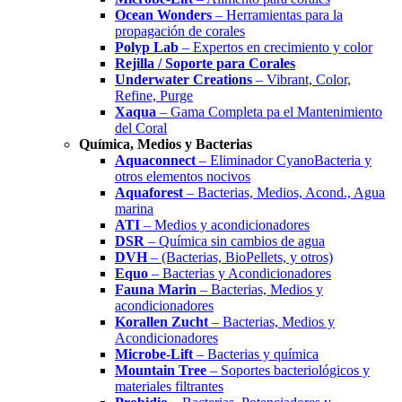
Ocean Wonders
– Herramientas para la
propagación de corales
Polyp Lab
– Expertos en crecimiento y color
Rejilla / Soporte para Corales
Underwater Creations
– Vibrant, Color,
Refine, Purge
Xaqua
– Gama Completa pa el Mantenimiento
del Coral
Química, Medios y Bacterias
Aquaconnect
– Eliminador CyanoBacteria y
otros elementos nocivos
Aquaforest
– Bacterias, Medios, Acond., Agua
marina
ATI
– Medios y acondicionadores
DSR
– Química sin cambios de agua
DVH
– (Bacterias, BioPellets, y otros)
Equo
– Bacterias y Acondicionadores
Fauna Marin
– Bacterias, Medios y
acondicionadores
Korallen Zucht
– Bacterias, Medios y
Acondicionadores
Microbe-Lift
– Bacterias y química
Mountain Tree
– Soportes bacteriológicos y
materiales filtrantes