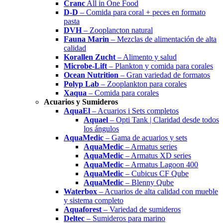
Cranc
All in One Food
D-D
– Comida para coral + peces en formato
pasta
DVH
– Zooplancton natural
Fauna Marin
– Mezclas de alimentación de alta
calidad
Korallen Zucht
– Alimento y salud
Microbe-Lift
– Plankton y comida para corales
Ocean Nutrition
– Gran variedad de formatos
Polyp Lab
– Zooplankton para corales
Xaqua
– Comida para corales
Acuarios y Sumideros
AquaEl
– Acuarios i Sets completos
Aquael
– Opti Tank | Claridad desde todos
los ángulos
AquaMedic
– Gama de acuarios y sets
AquaMedic
– Armatus series
AquaMedic
– Armatus XD series
AquaMedic
– Armatus Lagoon 400
AquaMedic
– Cubicus CF Qube
AquaMedic
– Blenny Qube
Waterbox
– Acuarios de alta calidad con mueble
y sistema completo
Aquaforest
– Variedad de sumideros
Deltec
– Sumideros para marino