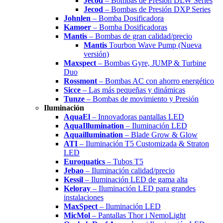
Jecod
– Bombas de Presión DLW Series
Jecod
– Bombas de Presión DXP Series
Johnlen
– Bomba Dosificadora
Kamoer
– Bomba Dosificadoras
Mantis
– Bombas de gran calidad/precio
Mantis
Tourbon Wave Pump (Nueva
versión)
Maxspect
– Bombas Gyre, JUMP & Turbine
Duo
Rossmont
– Bombas AC con ahorro energético
Sicce
– Las más pequeñas y dinámicas
Tunze
– Bombas de movimiento y Presión
Iluminación
AquaEl
– Innovadoras pantallas LED
AquaIllumination
– Iluminación LED
Aquaillumination
– Blade Grow & Glow
ATI
– Iluminación T5 Customizada & Straton
LED
Euroquatics
– Tubos T5
Jebao
– Iluminación calidad/precio
Kessil
– Iluminación LED de gama alta
Keloray
– Iluminación LED para grandes
instalaciones
MaxSpect
– Iluminación LED
MicMol
– Pantallas Thor i NemoLight