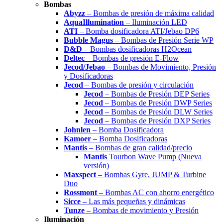
Bombas
Abyzz
– Bombas de presión de máxima calidad
AquaIllumination
– Iluminación LED
ATI
– Bomba dosificadora ATI/Jebao DP6
Bubble Magus
– Bombas de Presión Serie WP
D&D
– Bombas dosificadoras H2Ocean
Deltec
– Bombas de presión E-Flow
Jecod/Jebao
– Bombas de Movimiento, Presión
y Dosificadoras
Jecod
– Bombas de presión y circulación
Jecod
– Bombas de Presión DEP Series
Jecod
– Bombas de Presión DWP Series
Jecod
– Bombas de Presión DLW Series
Jecod
– Bombas de Presión DXP Series
Johnlen
– Bomba Dosificadora
Kamoer
– Bomba Dosificadoras
Mantis
– Bombas de gran calidad/precio
Mantis
Tourbon Wave Pump (Nueva
versión)
Maxspect
– Bombas Gyre, JUMP & Turbine
Duo
Rossmont
– Bombas AC con ahorro energético
Sicce
– Las más pequeñas y dinámicas
Tunze
– Bombas de movimiento y Presión
Iluminación