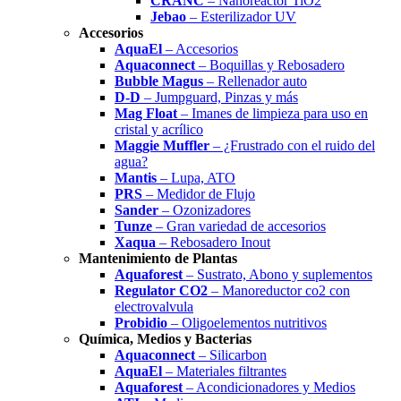
CRANC
– Nanoreactor TiO2
Jebao
– Esterilizador UV
Accesorios
AquaEl
– Accesorios
Aquaconnect
– Boquillas y Rebosadero
Bubble Magus
– Rellenador auto
D-D
– Jumpguard, Pinzas y más
Mag Float
– Imanes de limpieza para uso en
cristal y acrílico
Maggie Muffler
– ¿Frustrado con el ruido del
agua?
Mantis
– Lupa, ATO
PRS
– Medidor de Flujo
Sander
– Ozonizadores
Tunze
– Gran variedad de accesorios
Xaqua
– Rebosadero Inout
Mantenimiento de Plantas
Aquaforest
– Sustrato, Abono y suplementos
Regulator CO2
– Manoreductor co2 con
electrovalvula
Probidio
– Oligoelementos nutritivos
Química, Medios y Bacterias
Aquaconnect
– Silicarbon
AquaEl
– Materiales filtrantes
Aquaforest
– Acondicionadores y Medios