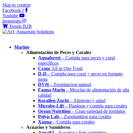
Skip to content
Facebook-f
Youtube
Instagram
Tienda B2B
Marino
Alimentación de Peces y Corales
Aquaforest
– Comida para peces y coral
específicos
Cranc
All in One Food
D-D
– Comida para coral + peces en formato
pasta
DVH
– Zooplancton natural
Fauna Marin
– Mezclas de alimentación de alta
calidad
Korallen Zucht
– Alimento y salud
Microbe-Lift
– Plankton y comida para corales
Ocean Nutrition
– Gran variedad de formatos
Polyp Lab
– Zooplankton para corales
Xaqua
– Comida para corales
Acuarios y Sumideros
AquaEl
– Acuarios i Sets completos