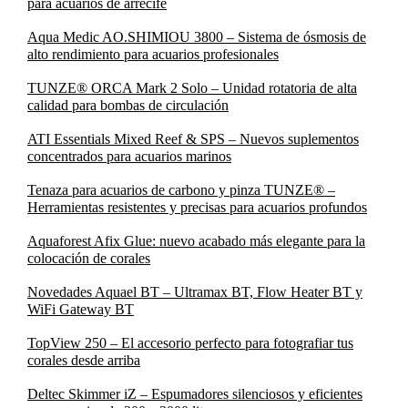
para acuarios de arrecife
Aqua Medic AO.SHIMIOU 3800 – Sistema de ósmosis de
alto rendimiento para acuarios profesionales
TUNZE® ORCA Mark 2 Solo – Unidad rotatoria de alta
calidad para bombas de circulación
ATI Essentials Mixed Reef & SPS – Nuevos suplementos
concentrados para acuarios marinos
Tenaza para acuarios de carbono y pinza TUNZE® –
Herramientas resistentes y precisas para acuarios profundos
Aquaforest Afix Glue: nuevo acabado más elegante para la
colocación de corales
Novedades Aquael BT – Ultramax BT, Flow Heater BT y
WiFi Gateway BT
TopView 250 – El accesorio perfecto para fotografiar tus
corales desde arriba
Deltec Skimmer iZ – Espumadores silenciosos y eficientes