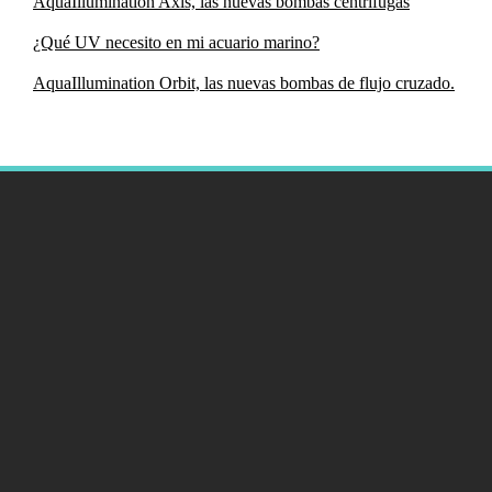
AquaIllumination Axis, las nuevas bombas centrífugas
¿Qué UV necesito en mi acuario marino?
AquaIllumination Orbit, las nuevas bombas de flujo cruzado.