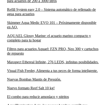
para acuarios de 200 a 3000 litros
Refill System easy 2.0 – Sistema automático de rellenado de
agua para acuarios
Skimmer Aqua Medic EVO 101 – Próximamente disponible
en AQ.
AQUAEL Glossy Marine: el acuario marino compacto y
completo para tu hogar
Filtros para acuarios Aquael: FZN PRO, Neo 300 y cartuchos
de repuesto
Maxspect Ethereal Infinite, 276 LEDS, infinitas posibilidades.
Visual Fish Feeder, Alimenta a tus peces de forma inteligente.
Nuevas Bombas Mantis de Pressión.
Nuevo formato Reef Salt 10 kg!
El combo para reducir amoníaco y nitritos