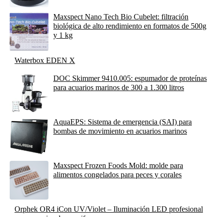
Maxspect Nano Tech Bio Cubelet: filtración
biológica de alto rendimiento en formatos de 500g
y 1 kg
Waterbox EDEN X
DOC Skimmer 9410.005: espumador de proteínas
para acuarios marinos de 300 a 1.300 litros
AquaEPS: Sistema de emergencia (SAI) para
bombas de movimiento en acuarios marinos
Maxspect Frozen Foods Mold: molde para
alimentos congelados para peces y corales
Orphek OR4 iCon UV/Violet – Iluminación LED profesional