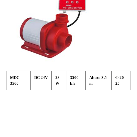
MDC-
DC 24V
28
3500
Altura 3.5
Φ 20
3500
W
l/h
m
25