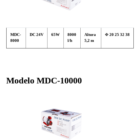
MDC-
DC 24V
65W
8000
Altura
Φ
20 25 32 38
8000
l/h
5,2 m
Modelo MDC-10000