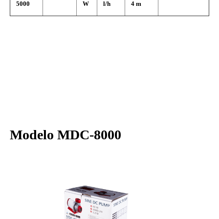
5000
W
l/h
4 m
Modelo MDC-8000