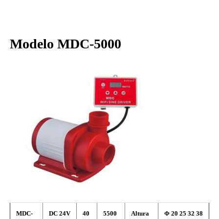
Modelo MDC-5000
MDC-
DC 24V
40
5500
Altura
Φ
20 25 32 38