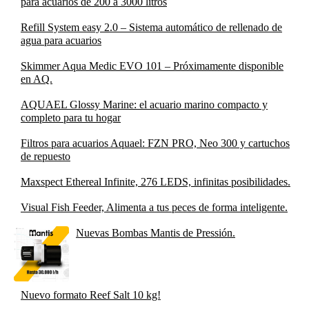
para acuarios de 200 a 3000 litros
Refill System easy 2.0 – Sistema automático de rellenado de
agua para acuarios
Skimmer Aqua Medic EVO 101 – Próximamente disponible
en AQ.
AQUAEL Glossy Marine: el acuario marino compacto y
completo para tu hogar
Filtros para acuarios Aquael: FZN PRO, Neo 300 y cartuchos
de repuesto
Maxspect Ethereal Infinite, 276 LEDS, infinitas posibilidades.
Visual Fish Feeder, Alimenta a tus peces de forma inteligente.
Nuevas Bombas Mantis de Pressión.
Nuevo formato Reef Salt 10 kg!