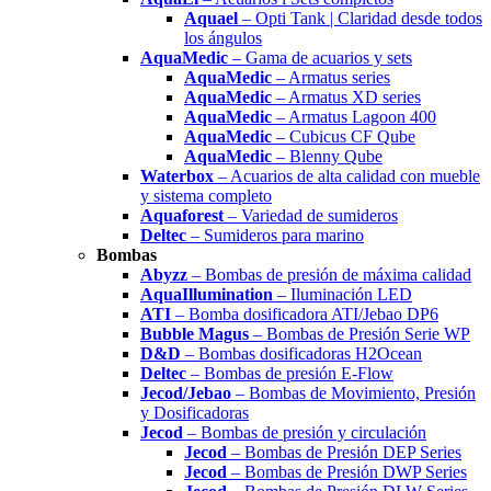
Aquael
– Opti Tank | Claridad desde todos
los ángulos
AquaMedic
– Gama de acuarios y sets
AquaMedic
– Armatus series
AquaMedic
– Armatus XD series
AquaMedic
– Armatus Lagoon 400
AquaMedic
– Cubicus CF Qube
AquaMedic
– Blenny Qube
Waterbox
– Acuarios de alta calidad con mueble
y sistema completo
Aquaforest
– Variedad de sumideros
Deltec
– Sumideros para marino
Bombas
Abyzz
– Bombas de presión de máxima calidad
AquaIllumination
– Iluminación LED
ATI
– Bomba dosificadora ATI/Jebao DP6
Bubble Magus
– Bombas de Presión Serie WP
D&D
– Bombas dosificadoras H2Ocean
Deltec
– Bombas de presión E-Flow
Jecod/Jebao
– Bombas de Movimiento, Presión
y Dosificadoras
Jecod
– Bombas de presión y circulación
Jecod
– Bombas de Presión DEP Series
Jecod
– Bombas de Presión DWP Series