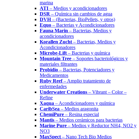
marina
ATI
– Medios y acondicionadores
DSR
– Química sin cambios de agua
DVH
– (Bacterias, BioPellets, y otros)
Equo
– Bacterias y Acondicionadores
Fauna Marin
– Bacterias, Medios y
acondicionadores
Korallen Zucht
– Bacterias, Medios y
Acondicionadores
Microbe-Lift
– Bacterias y química
Mountain Tree
– Soportes bacteriológicos y
materiales filtrantes
Probidio
– Bacterias, Potenciadores y
Medicamentos
Ruby Reef
– Amplio tratamiento de
enfermedades
Underwater Creations
– Vibrant – Color –
Refine
Xaqua
– Acondicionadores y química
CaribSea
– Medios aragonita
ChemiPure
– Resina especial
Mantis
– Medios cerámicos para bacterias
Marine Pure
– Medios y Reductor NH4, NO2 y
NO3
MaxSpect
– Nano Tech Bio Medios