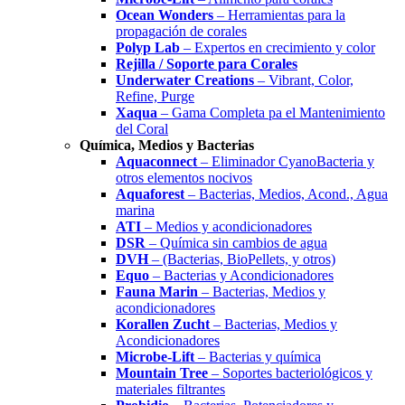
Ocean Wonders
– Herramientas para la
propagación de corales
Polyp Lab
– Expertos en crecimiento y color
Rejilla / Soporte para Corales
Underwater Creations
– Vibrant, Color,
Refine, Purge
Xaqua
– Gama Completa pa el Mantenimiento
del Coral
Química, Medios y Bacterias
Aquaconnect
– Eliminador CyanoBacteria y
otros elementos nocivos
Aquaforest
– Bacterias, Medios, Acond., Agua
marina
ATI
– Medios y acondicionadores
DSR
– Química sin cambios de agua
DVH
– (Bacterias, BioPellets, y otros)
Equo
– Bacterias y Acondicionadores
Fauna Marin
– Bacterias, Medios y
acondicionadores
Korallen Zucht
– Bacterias, Medios y
Acondicionadores
Microbe-Lift
– Bacterias y química
Mountain Tree
– Soportes bacteriológicos y
materiales filtrantes