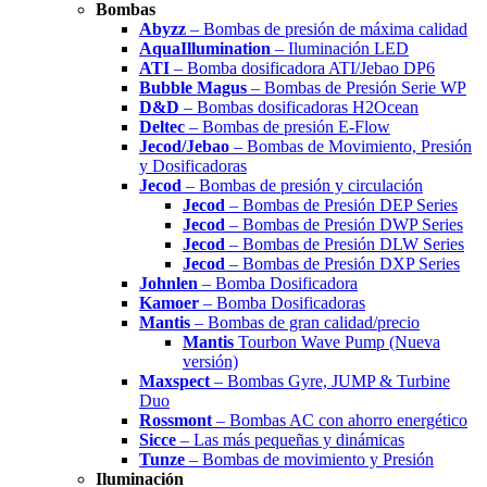
Bombas
Abyzz
– Bombas de presión de máxima calidad
AquaIllumination
– Iluminación LED
ATI
– Bomba dosificadora ATI/Jebao DP6
Bubble Magus
– Bombas de Presión Serie WP
D&D
– Bombas dosificadoras H2Ocean
Deltec
– Bombas de presión E-Flow
Jecod/Jebao
– Bombas de Movimiento, Presión
y Dosificadoras
Jecod
– Bombas de presión y circulación
Jecod
– Bombas de Presión DEP Series
Jecod
– Bombas de Presión DWP Series
Jecod
– Bombas de Presión DLW Series
Jecod
– Bombas de Presión DXP Series
Johnlen
– Bomba Dosificadora
Kamoer
– Bomba Dosificadoras
Mantis
– Bombas de gran calidad/precio
Mantis
Tourbon Wave Pump (Nueva
versión)
Maxspect
– Bombas Gyre, JUMP & Turbine
Duo
Rossmont
– Bombas AC con ahorro energético
Sicce
– Las más pequeñas y dinámicas
Tunze
– Bombas de movimiento y Presión
Iluminación