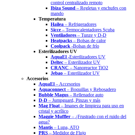
control centralizado remoto
Ibiza Sound
– Regletas y enchufes con
mando
Temperatura
Hailea
– Refrigeradores
Sicce
– Termocalentadores Scuba
Ventiladores
– Tunze y D-D
Heatpacks
– Bolsas de calor
Coolpack
-Bolsas de frío
Esterilizadores UV
AquaEl
-Esterilizadores UV
Deltec
– Esterilizador UV
CRANC
– Nanoreactor TiO2
Jebao
– Esterilizador UV
Accesorios
AquaEl
– Accesorios
Aquaconnect
– Boquillas y Rebosadero
Bubble Magus
– Rellenador auto
D-D
– Jumpguard, Pinzas y más
Mag Float
– Imanes de limpieza para uso en
cristal y acrílico
Maggie Muffler
– ¿Frustrado con el ruido del
agua?
Mantis
– Lupa, ATO
PRS
– Medidor de Flujo