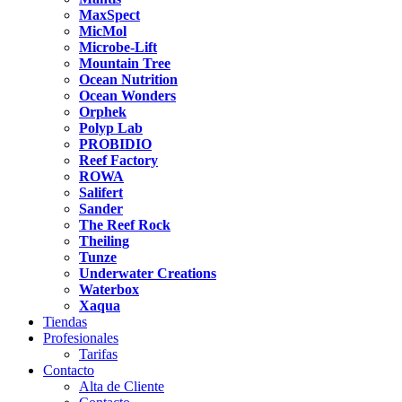
MaxSpect
MicMol
Microbe-Lift
Mountain Tree
Ocean Nutrition
Ocean Wonders
Orphek
Polyp Lab
PROBIDIO
Reef Factory
ROWA
Salifert
Sander
The Reef Rock
Theiling
Tunze
Underwater Creations
Waterbox
Xaqua
Tiendas
Profesionales
Tarifas
Contacto
Alta de Cliente