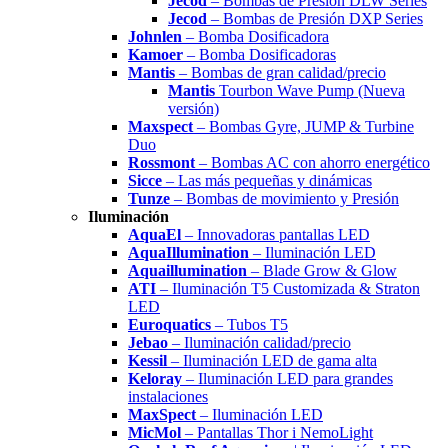
Jecod
– Bombas de Presión DLW Series
Jecod
– Bombas de Presión DXP Series
Johnlen
– Bomba Dosificadora
Kamoer
– Bomba Dosificadoras
Mantis
– Bombas de gran calidad/precio
Mantis
Tourbon Wave Pump (Nueva
versión)
Maxspect
– Bombas Gyre, JUMP & Turbine
Duo
Rossmont
– Bombas AC con ahorro energético
Sicce
– Las más pequeñas y dinámicas
Tunze
– Bombas de movimiento y Presión
Iluminación
AquaEl
– Innovadoras pantallas LED
AquaIllumination
– Iluminación LED
Aquaillumination
– Blade Grow & Glow
ATI
– Iluminación T5 Customizada & Straton
LED
Euroquatics
– Tubos T5
Jebao
– Iluminación calidad/precio
Kessil
– Iluminación LED de gama alta
Keloray
– Iluminación LED para grandes
instalaciones
MaxSpect
– Iluminación LED
MicMol
– Pantallas Thor i NemoLight