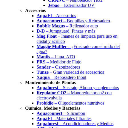
CRANC
– Nanoreactor TiO2
Jebao
– Esterilizador UV
Accesorios
AquaEl
– Accesorios
Aquaconnect
– Boquillas y Rebosadero
Bubble Magus
– Rellenador auto
D-D
– Jumpguard, Pinzas y más
Mag Float
– Imanes de limpieza para uso en
cristal y acrílico
Maggie Muffler
– ¿Frustrado con el ruido del
agua?
Mantis
– Lupa, ATO
PRS
– Medidor de Flujo
Sander
– Ozonizadores
Tunze
– Gran variedad de accesorios
Xaqua
– Rebosadero Inout
Mantenimiento de Plantas
Aquaforest
– Sustrato, Abono y suplementos
Regulator CO2
– Manoreductor co2 con
electrovalvula
Probidio
– Oligoelementos nutritivos
Química, Medios y Bacterias
Aquaconnect
– Silicarbon
AquaEl
– Materiales filtrantes
Aquaforest
– Acondicionadores y Medios