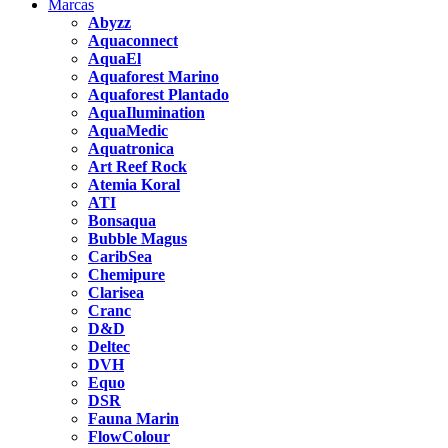
Marcas
Abyzz
Aquaconnect
AquaEl
Aquaforest Marino
Aquaforest Plantado
AquaIlumination
AquaMedic
Aquatronica
Art Reef Rock
Atemia Koral
ATI
Bonsaqua
Bubble Magus
CaribSea
Chemipure
Clarisea
Cranc
D&D
Deltec
DVH
Equo
DSR
Fauna Marin
FlowColour