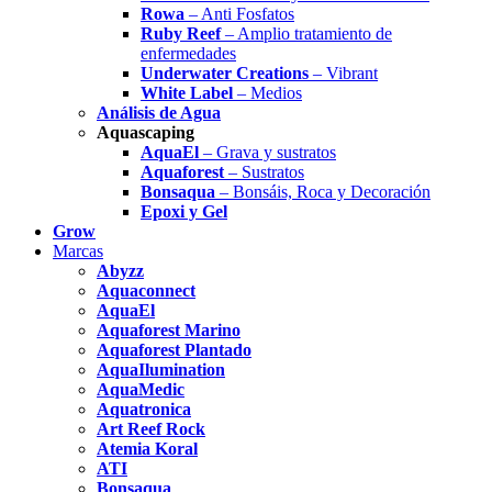
Rowa
– Anti Fosfatos
Ruby Reef
– Amplio tratamiento de
enfermedades
Underwater Creations
– Vibrant
White Label
– Medios
Análisis de Agua
Aquascaping
AquaEl
– Grava y sustratos
Aquaforest
– Sustratos
Bonsaqua
– Bonsáis, Roca y Decoración
Epoxi y Gel
Grow
Marcas
Abyzz
Aquaconnect
AquaEl
Aquaforest Marino
Aquaforest Plantado
AquaIlumination
AquaMedic
Aquatronica
Art Reef Rock
Atemia Koral
ATI
Bonsaqua