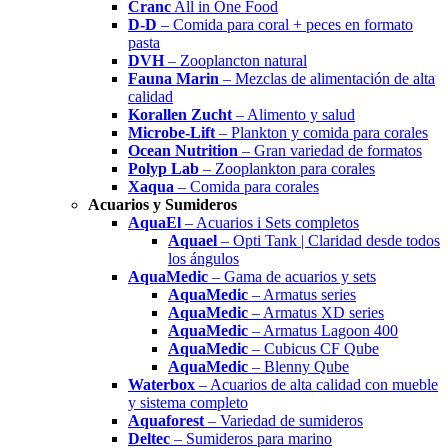
Cranc
All in One Food
D-D
– Comida para coral + peces en formato
pasta
DVH
– Zooplancton natural
Fauna Marin
– Mezclas de alimentación de alta
calidad
Korallen Zucht
– Alimento y salud
Microbe-Lift
– Plankton y comida para corales
Ocean Nutrition
– Gran variedad de formatos
Polyp Lab
– Zooplankton para corales
Xaqua
– Comida para corales
Acuarios y Sumideros
AquaEl
– Acuarios i Sets completos
Aquael
– Opti Tank | Claridad desde todos
los ángulos
AquaMedic
– Gama de acuarios y sets
AquaMedic
– Armatus series
AquaMedic
– Armatus XD series
AquaMedic
– Armatus Lagoon 400
AquaMedic
– Cubicus CF Qube
AquaMedic
– Blenny Qube
Waterbox
– Acuarios de alta calidad con mueble
y sistema completo
Aquaforest
– Variedad de sumideros
Deltec
– Sumideros para marino