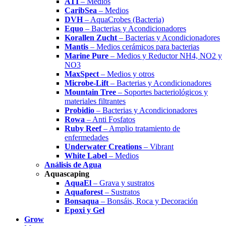
ATI
– Medios
CaribSea
– Medios
DVH
– AquaCrobes (Bacteria)
Equo
– Bacterias y Acondicionadores
Korallen Zucht
– Bacterias y Acondicionadores
Mantis
– Medios cerámicos para bacterias
Marine Pure
– Medios y Reductor NH4, NO2 y
NO3
MaxSpect
– Medios y otros
Microbe-Lift
– Bacterias y Acondicionadores
Mountain Tree
– Soportes bacteriológicos y
materiales filtrantes
Probidio
– Bacterias y Acondicionadores
Rowa
– Anti Fosfatos
Ruby Reef
– Amplio tratamiento de
enfermedades
Underwater Creations
– Vibrant
White Label
– Medios
Análisis de Agua
Aquascaping
AquaEl
– Grava y sustratos
Aquaforest
– Sustratos
Bonsaqua
– Bonsáis, Roca y Decoración
Epoxi y Gel
Grow