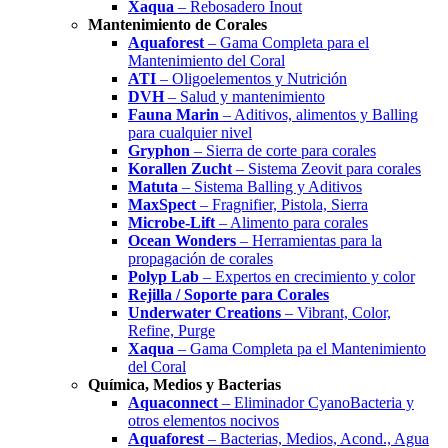
Xaqua
– Rebosadero Inout
Mantenimiento de Corales
Aquaforest
– Gama Completa para el
Mantenimiento del Coral
ATI
– Oligoelementos y Nutrición
DVH
– Salud y mantenimiento
Fauna Marin
– Aditivos, alimentos y Balling
para cualquier nivel
Gryphon
– Sierra de corte para corales
Korallen Zucht
– Sistema Zeovit para corales
Matuta
– Sistema Balling y Aditivos
MaxSpect
– Fragnifier, Pistola, Sierra
Microbe-Lift
– Alimento para corales
Ocean Wonders
– Herramientas para la
propagación de corales
Polyp Lab
– Expertos en crecimiento y color
Rejilla / Soporte para Corales
Underwater Creations
– Vibrant, Color,
Refine, Purge
Xaqua
– Gama Completa pa el Mantenimiento
del Coral
Química, Medios y Bacterias
Aquaconnect
– Eliminador CyanoBacteria y
otros elementos nocivos
Aquaforest
– Bacterias, Medios, Acond., Agua