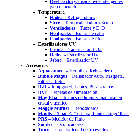
Reef Factory
, dispositivos inteligentes
para tu acuario
Temperatura
Hailea
– Refrigeradores
Sicce
– Termocalentadores Scuba
Ventiladores
– Tunze y D-D
Heatpacks
– Bolsas de calor
Coolpacks
– Bolsas de frío
Esterilizadores UV
Cranc
– Nanoreactor TiO2
Deltec
– Esterilizador UV
Jebao
– Esterilizador UV
Accesorios
Aquaconnect
– Boquillas, Rebosadero
Bubble Magus
– Rellenador Auto, Rasqueta,
Filtro Calcetin
D-D
– Jumpguard, Lentes, Pinzas y más
DVH
– Pipetas de alimentación
Mag Float
– Imanes de limpieza para uso en
cristal y acrílico
Maggie Muffler
– Rebosaderos
Mantis
– Smart ATO, Lupa, Lentes fotográficas.
PRS
– Medidor de Flujo
Sander
– Ozonizadores
Tunze
– Gran variedad de accesorios