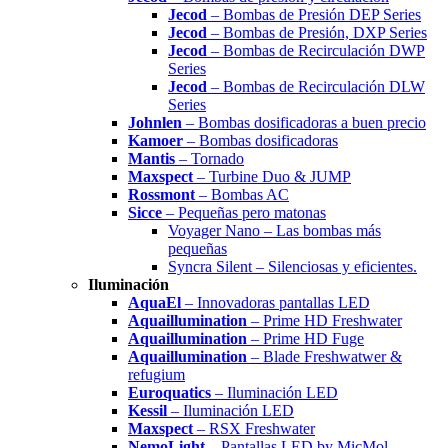
Jecod
– Bombas de Presión DEP Series
Jecod
– Bombas de Presión, DXP Series
Jecod
– Bombas de Recirculación DWP
Series
Jecod
– Bombas de Recirculación DLW
Series
Johnlen
– Bombas dosificadoras a buen precio
Kamoer
– Bombas dosificadoras
Mantis
– Tornado
Maxspect
– Turbine Duo & JUMP
Rossmont
– Bombas AC
Sicce
– Pequeñas pero matonas
Voyager Nano – Las bombas más
pequeñas
Syncra Silent – Silenciosas y eficientes.
Iluminación
AquaEl
– Innovadoras pantallas LED
Aquaillumination
– Prime HD Freshwater
Aquaillumination
– Prime HD Fuge
Aquaillumination
– Blade Freshwatwer &
refugium
Euroquatics
– Iluminación LED
Kessil
– Iluminación LED
Maxspect
– RSX Freshwater
NemoLight
– Pantallas LED by MicMol