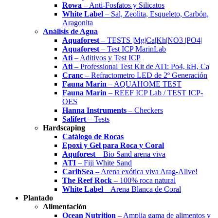
Rowa
– Anti-Fosfatos y Silicatos
White Label
– Sal, Zeolita, Esqueleto, Carbón,
Aragonita
Análisis de Agua
Aquaforest
– TESTS |Mg|Ca|Kh|NO3 |PO4|
Aquaforest
– Test ICP MarinLab
Ati
– Aditivos y Test ICP
Ati
– Professional Test Kit de ATI: Po4, kH, Ca
Cranc
– Refractometro LED de 2º Generación
Fauna Marin
– AQUAHOME TEST
Fauna Marin
– REEF ICP Lab / TEST ICP-
OES
Hanna Instruments
– Checkers
Salifert
– Tests
Hardscaping
Catálogo de Rocas
Epoxi y Gel para Roca y Coral
Aquforest
– Bio Sand arena viva
ATI
– Fiji White Sand
CaribSea
– Arena exótica viva Arag-Alive!
The Reef Rock
– 100% roca natural
White Label
– Arena Blanca de Coral
Plantado
Alimentación
Ocean Nutrition
– Amplia gama de alimentos y