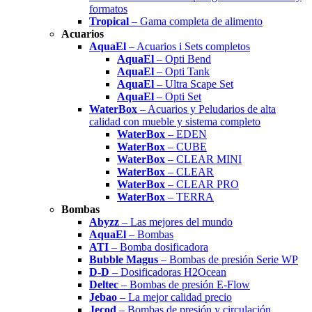
formatos
Tropical
– Gama completa de alimento
Acuarios
AquaEl
– Acuarios i Sets completos
AquaEl
– Opti Bend
AquaEl
– Opti Tank
AquaEl
– Ultra Scape Set
AquaEl
– Opti Set
WaterBox
– Acuarios y Peludarios de alta
calidad con mueble y sistema completo
WaterBox
– EDEN
WaterBox
– CUBE
WaterBox
– CLEAR MINI
WaterBox
– CLEAR
WaterBox
– CLEAR PRO
WaterBox
– TERRA
Bombas
Abyzz
– Las mejores del mundo
AquaEl
– Bombas
ATI
– Bomba dosificadora
Bubble Magus
– Bombas de presión Serie WP
D-D
– Dosificadoras H2Ocean
Deltec
– Bombas de presión E-Flow
Jebao
– La mejor calidad precio
Jecod
– Bombas de presión y circulación