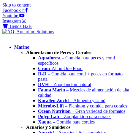
Skip to content
Facebook-f
Youtube
Instagram
Tienda B2B
Marino
Alimentación de Peces y Corales
Aquaforest
– Comida para peces y coral
específicos
Cranc
All in One Food
D-D
– Comida para coral + peces en formato
pasta
DVH
– Zooplancton natural
Fauna Marin
– Mezclas de alimentación de alta
calidad
Korallen Zucht
– Alimento y salud
Microbe-Lift
– Plankton y comida para corales
Ocean Nutrition
– Gran variedad de formatos
Polyp Lab
– Zooplankton para corales
Xaqua
– Comida para corales
Acuarios y Sumideros
AquaEl
– Acuarios i Sets completos