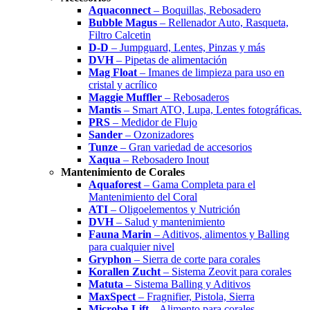
Aquaconnect
– Boquillas, Rebosadero
Bubble Magus
– Rellenador Auto, Rasqueta,
Filtro Calcetin
D-D
– Jumpguard, Lentes, Pinzas y más
DVH
– Pipetas de alimentación
Mag Float
– Imanes de limpieza para uso en
cristal y acrílico
Maggie Muffler
– Rebosaderos
Mantis
– Smart ATO, Lupa, Lentes fotográficas.
PRS
– Medidor de Flujo
Sander
– Ozonizadores
Tunze
– Gran variedad de accesorios
Xaqua
– Rebosadero Inout
Mantenimiento de Corales
Aquaforest
– Gama Completa para el
Mantenimiento del Coral
ATI
– Oligoelementos y Nutrición
DVH
– Salud y mantenimiento
Fauna Marin
– Aditivos, alimentos y Balling
para cualquier nivel
Gryphon
– Sierra de corte para corales
Korallen Zucht
– Sistema Zeovit para corales
Matuta
– Sistema Balling y Aditivos
MaxSpect
– Fragnifier, Pistola, Sierra
Microbe-Lift
– Alimento para corales