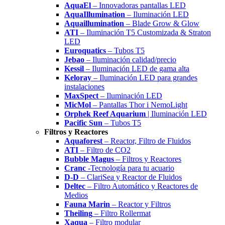
AquaEl
– Innovadoras pantallas LED
AquaIllumination
– Iluminación LED
Aquaillumination
– Blade Grow & Glow
ATI
– Iluminación T5 Customizada & Straton
LED
Euroquatics
– Tubos T5
Jebao
– Iluminación calidad/precio
Kessil
– Iluminación LED de gama alta
Keloray
– Iluminación LED para grandes
instalaciones
MaxSpect
– Iluminación LED
MicMol
– Pantallas Thor i NemoLight
Orphek Reef Aquarium
| Iluminación LED
Pacific Sun
– Tubos T5
Filtros y Reactores
Aquaforest
– Reactor, Filtro de Fluidos
ATI
– Filtro de CO2
Bubble Magus
– Filtros y Reactores
Cranc
-Tecnología para tu acuario
D-D
– ClariSea y Reactor de Fluidos
Deltec
– Filtro Automático y Reactores de
Medios
Fauna Marin
– Reactor y Filtros
Theiling
– Filtro Rollermat
Xaqua
– Filtro modular