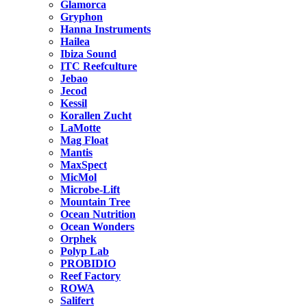
Glamorca
Gryphon
Hanna Instruments
Hailea
Ibiza Sound
ITC Reefculture
Jebao
Jecod
Kessil
Korallen Zucht
LaMotte
Mag Float
Mantis
MaxSpect
MicMol
Microbe-Lift
Mountain Tree
Ocean Nutrition
Ocean Wonders
Orphek
Polyp Lab
PROBIDIO
Reef Factory
ROWA
Salifert