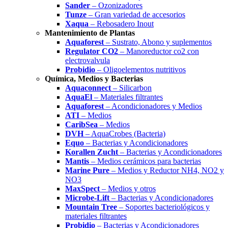
Sander
– Ozonizadores
Tunze
– Gran variedad de accesorios
Xaqua
– Rebosadero Inout
Mantenimiento de Plantas
Aquaforest
– Sustrato, Abono y suplementos
Regulator CO2
– Manoreductor co2 con
electrovalvula
Probidio
– Oligoelementos nutritivos
Química, Medios y Bacterias
Aquaconnect
– Silicarbon
AquaEl
– Materiales filtrantes
Aquaforest
– Acondicionadores y Medios
ATI
– Medios
CaribSea
– Medios
DVH
– AquaCrobes (Bacteria)
Equo
– Bacterias y Acondicionadores
Korallen Zucht
– Bacterias y Acondicionadores
Mantis
– Medios cerámicos para bacterias
Marine Pure
– Medios y Reductor NH4, NO2 y
NO3
MaxSpect
– Medios y otros
Microbe-Lift
– Bacterias y Acondicionadores
Mountain Tree
– Soportes bacteriológicos y
materiales filtrantes
Probidio
– Bacterias y Acondicionadores