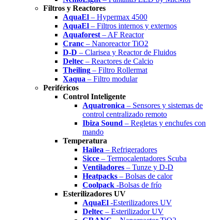
Filtros y Reactores
AquaEl
– Hypermax 4500
AquaEl
– Filtros internos y externos
Aquaforest
– AF Reactor
Cranc
– Nanoreactor TiO2
D-D
– Clarisea y Reactor de Fluidos
Deltec
– Reactores de Calcio
Theiling
– Filtro Rollermat
Xaqua
– Filtro modular
Periféricos
Control Inteligente
Aquatronica
– Sensores y sistemas de
control centralizado remoto
Ibiza Sound
– Regletas y enchufes con
mando
Temperatura
Hailea
– Refrigeradores
Sicce
– Termocalentadores Scuba
Ventiladores
– Tunze y D-D
Heatpacks
– Bolsas de calor
Coolpack
-Bolsas de frío
Esterilizadores UV
AquaEl
-Esterilizadores UV
Deltec
– Esterilizador UV