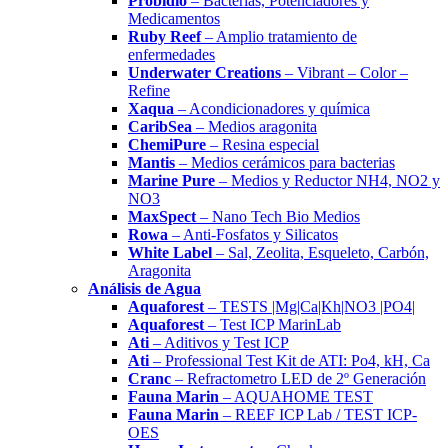
Probidio
– Bacterias, Potenciadores y
Medicamentos
Ruby Reef
– Amplio tratamiento de
enfermedades
Underwater Creations
– Vibrant – Color –
Refine
Xaqua
– Acondicionadores y química
CaribSea
– Medios aragonita
ChemiPure
– Resina especial
Mantis
– Medios cerámicos para bacterias
Marine Pure
– Medios y Reductor NH4, NO2 y
NO3
MaxSpect
– Nano Tech Bio Medios
Rowa
– Anti-Fosfatos y Silicatos
White Label
– Sal, Zeolita, Esqueleto, Carbón,
Aragonita
Análisis de Agua
Aquaforest
– TESTS |Mg|Ca|Kh|NO3 |PO4|
Aquaforest
– Test ICP MarinLab
Ati
– Aditivos y Test ICP
Ati
– Professional Test Kit de ATI: Po4, kH, Ca
Cranc
– Refractometro LED de 2º Generación
Fauna Marin
– AQUAHOME TEST
Fauna Marin
– REEF ICP Lab / TEST ICP-
OES