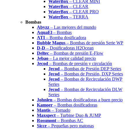
WaterBox
– CLEAR MINI
WaterBox
– CLEAR
WaterBox
– CLEAR PRO
WaterBox
– TERRA
Bombas
Abyzz
– Las mejores del mundo
AquaEl
– Bombas
ATI
– Bomba dosificadora
Bubble Magus
– Bombas de presión Serie WP
D-D
– Dosificadoras H2Ocean
Deltec
– Bombas de presión E-Flow
Jebao
– La mejor calidad precio
Jecod
– Bombas de presión y circulación
Jecod
– Bombas de Presión DEP Series
Jecod
– Bombas de Presión, DXP Series
Jecod
– Bombas de Recirculación DWP
Series
Jecod
– Bombas de Recirculación DLW
Series
Johnlen
– Bombas dosificadoras a buen precio
Kamoer
– Bombas dosificadoras
Mantis
– Tornado
Maxspect
– Turbine Duo & JUMP
Rossmont
– Bombas AC
Sicce
– Pequeñas pero matonas