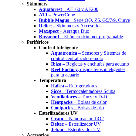
Skimmers
Aquaforest
– AF160 y AF200
ATI
– PowerCone
Bubble Magus
– Serie QQ, Z5, G5/7/9. Curve
Deltec
– Skimmers y Accesorios
Maxspect
– Aeraqua Duo
Rossmont
– El único skimmer programable
Periféricos
Control Inteligente
Aquatronica
– Sensores y Sistemas de
control centralizado remoto
Ibiza
– Regletas y enchufes para acuario
Reef Factory
, dispositivos inteligentes
para tu acuario
Temperatura
Hailea
– Refrigeradores
Sicce
– Termocalentadores Scuba
Ventiladores
– Tunze y D-D
Heatpacks
– Bolsas de calor
Coolpacks
– Bolsas de frío
Esterilizadores UV
Cranc
– Nanoreactor TiO2
Deltec
– Esterilizador UV
Jebao
– Esterilizador UV
Accesorios