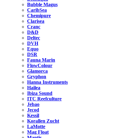
Bubble Magus
CaribSea
Chemipure
Clarisea
Cranc
D&D
Deltec
DVH
Equo
DSR
Fauna Marin
FlowColour
Glamorca
Gryphon
Hanna Instruments
Hailea
Ibiza Sound
ITC Reefculture
Jebao
Jecod
Kessil
Korallen Zucht
LaMotte
Mag Float
Mantis