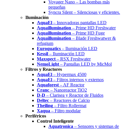
Voyager Nano – Las bombas más
pequeñas
Syncra Silent – Silenciosas y eficientes.
Iluminación
AquaEl
– Innovadoras pantallas LED
Aquaillumination
– Prime HD Freshwater
Aquaillumination
– Prime HD Fuge
Aquaillumination
– Blade Freshwatwer &
refugium
Euroquatics
– Iluminación LED
Kessil
– Iluminación LED
Maxspect
– RSX Freshwater
NemoLight
– Pantallas LED by MicMol
Filtros y Reactores
AquaEl
– Hypermax 4500
AquaEl
– Filtros internos y externos
Aquaforest
– AF Reactor
Cranc
– Nanoreactor TiO2
D-D
– Clarisea y Reactor de Fluidos
Deltec
– Reactores de Calcio
Theiling
– Filtro Rollermat
Xaqua
– Filtro modular
Periféricos
Control Inteligente
Aquatronica
– Sensores y sistemas de