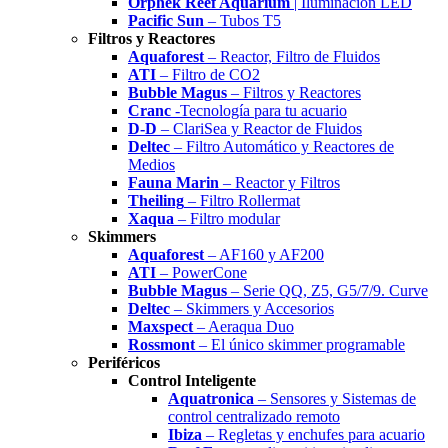
Orphek Reef Aquarium
| Iluminación LED
Pacific Sun
– Tubos T5
Filtros y Reactores
Aquaforest
– Reactor, Filtro de Fluidos
ATI
– Filtro de CO2
Bubble Magus
– Filtros y Reactores
Cranc
-Tecnología para tu acuario
D-D
– ClariSea y Reactor de Fluidos
Deltec
– Filtro Automático y Reactores de
Medios
Fauna Marin
– Reactor y Filtros
Theiling
– Filtro Rollermat
Xaqua
– Filtro modular
Skimmers
Aquaforest
– AF160 y AF200
ATI
– PowerCone
Bubble Magus
– Serie QQ, Z5, G5/7/9. Curve
Deltec
– Skimmers y Accesorios
Maxspect
– Aeraqua Duo
Rossmont
– El único skimmer programable
Periféricos
Control Inteligente
Aquatronica
– Sensores y Sistemas de
control centralizado remoto
Ibiza
– Regletas y enchufes para acuario