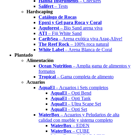
Hanna Instruments
– Checkers
Salifert
– Tests
Hardscaping
Catálogo de Rocas
Epoxi y Gel para Roca y Coral
Aquforest
– Bio Sand arena viva
ATI
– Fiji White Sand
CaribSea
– Arena exótica viva Arag-Alive!
The Reef Rock
– 100% roca natural
White Label
– Arena Blanca de Coral
Plantado
Alimentación
Ocean Nutrition
– Amplia gama de alimentos y
formatos
Tropical
– Gama completa de alimento
Acuarios
AquaEl
– Acuarios i Sets completos
AquaEl
– Opti Bend
AquaEl
– Opti Tank
AquaEl
– Ultra Scape Set
AquaEl
– Opti Set
WaterBox
– Acuarios y Peludarios de alta
calidad con mueble y sistema completo
WaterBox
– EDEN
WaterBox
– CUBE