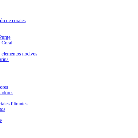
ón de corales
 Purge
 Coral
 elementos nocivos
arina
ores
nadores
ales filtrantes
tos
e