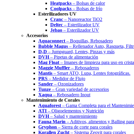
Heatpacks
– Bolsas de calor
Coolpacks
– Bolsas de frío
Esterilizadores UV
Cranc
– Nanoreactor TiO2
Deltec
– Esterilizador UV
Jebao
– Esterilizador UV
Accesorios
Aquaconnect
– Boquillas, Rebosadero
Bubble Magus
– Rellenador Auto, Rasqueta, Filtr
D-D
– Jumpguard, Lentes, Pinzas y más
DVH
– Pipetas de alimentación
Mag Float
– Imanes de limpieza para uso en cristal
Maggie Muffler
– Rebosaderos
Mantis
– Smart ATO, Lupa, Lentes fotográficas.
PRS
– Medidor de Flujo
Sander
– Ozonizadores
Tunze
– Gran variedad de accesorios
Xaqua
– Rebosadero Inout
Mantenimiento de Corales
Aquaforest
– Gama Completa para el Mantenimien
ATI
– Oligoelementos y Nutrición
DVH
– Salud y mantenimiento
Fauna Marin
– Aditivos, alimentos y Balling para
Gryphon
– Sierra de corte para corales
Korallen Zucht
– Sistema Zeovit para corales