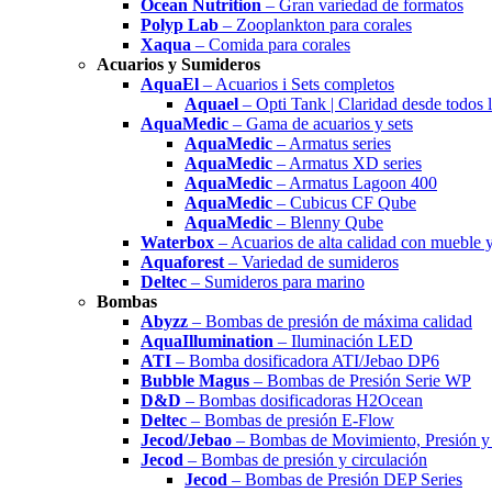
Ocean Nutrition
– Gran variedad de formatos
Polyp Lab
– Zooplankton para corales
Xaqua
– Comida para corales
Acuarios y Sumideros
AquaEl
– Acuarios i Sets completos
Aquael
– Opti Tank | Claridad desde todos 
AquaMedic
– Gama de acuarios y sets
AquaMedic
– Armatus series
AquaMedic
– Armatus XD series
AquaMedic
– Armatus Lagoon 400
AquaMedic
– Cubicus CF Qube
AquaMedic
– Blenny Qube
Waterbox
– Acuarios de alta calidad con mueble 
Aquaforest
– Variedad de sumideros
Deltec
– Sumideros para marino
Bombas
Abyzz
– Bombas de presión de máxima calidad
AquaIllumination
– Iluminación LED
ATI
– Bomba dosificadora ATI/Jebao DP6
Bubble Magus
– Bombas de Presión Serie WP
D&D
– Bombas dosificadoras H2Ocean
Deltec
– Bombas de presión E-Flow
Jecod/Jebao
– Bombas de Movimiento, Presión y 
Jecod
– Bombas de presión y circulación
Jecod
– Bombas de Presión DEP Series