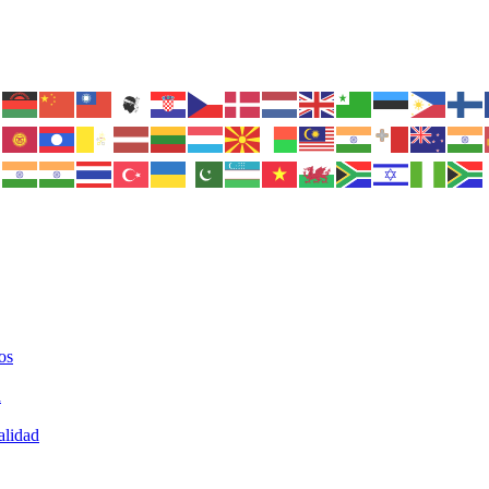
os
a
alidad