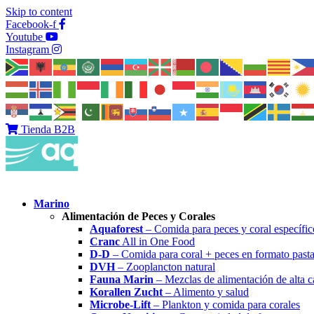
Skip to content
Facebook-f
Youtube
Instagram
Tienda B2B
Marino
Alimentación de Peces y Corales
Aquaforest
– Comida para peces y coral específic
Cranc
All in One Food
D-D
– Comida para coral + peces en formato past
DVH
– Zooplancton natural
Fauna Marin
– Mezclas de alimentación de alta c
Korallen Zucht
– Alimento y salud
Microbe-Lift
– Plankton y comida para corales