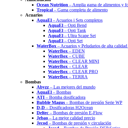
Ocean Nutrition
– Amplia gama de alimentos y f
Tropical
– Gama completa de alimento
Acuarios
AquaEl
– Acuarios i Sets completos
AquaEl
– Opti Bend
AquaEl
– Opti Tank
AquaEl
– Ultra Scape Set
AquaEl
– Opti Set
WaterBox
– Acuarios y Peludarios de alta calida
WaterBox
– EDEN
WaterBox
– CUBE
WaterBox
– CLEAR MINI
WaterBox
– CLEAR
WaterBox
– CLEAR PRO
WaterBox
– TERRA
Bombas
Abyzz
– Las mejores del mundo
AquaEl
– Bombas
ATI
– Bomba dosificadora
Bubble Magus
– Bombas de presión Serie WP
D-D
– Dosificadoras H2Ocean
Deltec
– Bombas de presión E-Flow
Jebao
– La mejor calidad precio
Jecod
– Bombas de presión y circulación