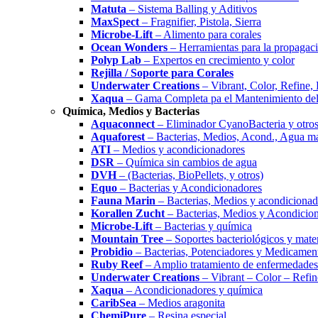
Matuta
– Sistema Balling y Aditivos
MaxSpect
– Fragnifier, Pistola, Sierra
Microbe-Lift
– Alimento para corales
Ocean Wonders
– Herramientas para la propagaci
Polyp Lab
– Expertos en crecimiento y color
Rejilla / Soporte para Corales
Underwater Creations
– Vibrant, Color, Refine,
Xaqua
– Gama Completa pa el Mantenimiento del
Química, Medios y Bacterias
Aquaconnect
– Eliminador CyanoBacteria y otros
Aquaforest
– Bacterias, Medios, Acond., Agua m
ATI
– Medios y acondicionadores
DSR
– Química sin cambios de agua
DVH
– (Bacterias, BioPellets, y otros)
Equo
– Bacterias y Acondicionadores
Fauna Marin
– Bacterias, Medios y acondicionad
Korallen Zucht
– Bacterias, Medios y Acondicio
Microbe-Lift
– Bacterias y química
Mountain Tree
– Soportes bacteriológicos y materi
Probidio
– Bacterias, Potenciadores y Medicamen
Ruby Reef
– Amplio tratamiento de enfermedades
Underwater Creations
– Vibrant – Color – Refin
Xaqua
– Acondicionadores y química
CaribSea
– Medios aragonita
ChemiPure
– Resina especial