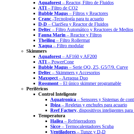
Aquaforest
– Reactor, Filtro de Fluidos
ATI
– Filtro de CO2
Bubble Magus
– Filtros y Reactores
Cranc
-Tecnología para tu acuario
D-D
– ClariSea y Reactor de Fluidos
Deltec
– Filtro Automático y Reactores de Medios
Fauna Marin
– Reactor y Filtros
Theiling
– Filtro Rollermat
Xaqua
– Filtro modular
Skimmers
Aquaforest
– AF160 y AF200
ATI
– PowerCone
Bubble Magus
– Serie QQ, Z5, G5/7/9. Curve
Deltec
– Skimmers y Accesorios
Maxspect
– Aeraqua Duo
Rossmont
– El único skimmer programable
Periféricos
Control Inteligente
Aquatronica
– Sensores y Sistemas de cont
Ibiza
– Regletas y enchufes para acuario
Reef Factory
, dispositivos inteligentes para
Temperatura
Hailea
– Refrigeradores
Sicce
– Termocalentadores Scuba
Ventiladores
– Tunze y D-D