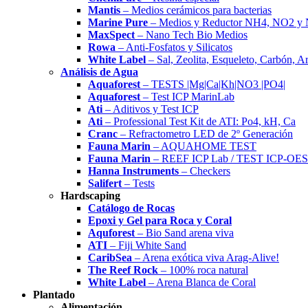
Mantis
– Medios cerámicos para bacterias
Marine Pure
– Medios y Reductor NH4, NO2 y
MaxSpect
– Nano Tech Bio Medios
Rowa
– Anti-Fosfatos y Silicatos
White Label
– Sal, Zeolita, Esqueleto, Carbón, A
Análisis de Agua
Aquaforest
– TESTS |Mg|Ca|Kh|NO3 |PO4|
Aquaforest
– Test ICP MarinLab
Ati
– Aditivos y Test ICP
Ati
– Professional Test Kit de ATI: Po4, kH, Ca
Cranc
– Refractometro LED de 2º Generación
Fauna Marin
– AQUAHOME TEST
Fauna Marin
– REEF ICP Lab / TEST ICP-OES
Hanna Instruments
– Checkers
Salifert
– Tests
Hardscaping
Catálogo de Rocas
Epoxi y Gel para Roca y Coral
Aquforest
– Bio Sand arena viva
ATI
– Fiji White Sand
CaribSea
– Arena exótica viva Arag-Alive!
The Reef Rock
– 100% roca natural
White Label
– Arena Blanca de Coral
Plantado
Alimentación