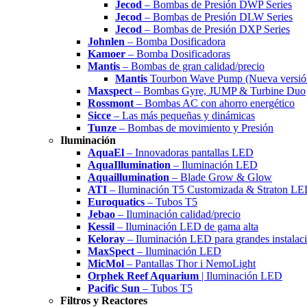
Jecod
– Bombas de Presión DWP Series
Jecod
– Bombas de Presión DLW Series
Jecod
– Bombas de Presión DXP Series
Johnlen
– Bomba Dosificadora
Kamoer
– Bomba Dosificadoras
Mantis
– Bombas de gran calidad/precio
Mantis
Tourbon Wave Pump (Nueva versió
Maxspect
– Bombas Gyre, JUMP & Turbine Duo
Rossmont
– Bombas AC con ahorro energético
Sicce
– Las más pequeñas y dinámicas
Tunze
– Bombas de movimiento y Presión
Iluminación
AquaEl
– Innovadoras pantallas LED
AquaIllumination
– Iluminación LED
Aquaillumination
– Blade Grow & Glow
ATI
– Iluminación T5 Customizada & Straton L
Euroquatics
– Tubos T5
Jebao
– Iluminación calidad/precio
Kessil
– Iluminación LED de gama alta
Keloray
– Iluminación LED para grandes instalac
MaxSpect
– Iluminación LED
MicMol
– Pantallas Thor i NemoLight
Orphek Reef Aquarium
| Iluminación LED
Pacific Sun
– Tubos T5
Filtros y Reactores