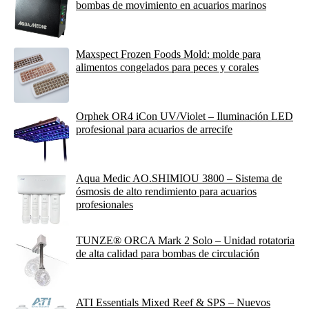
bombas de movimiento en acuarios marinos
Maxspect Frozen Foods Mold: molde para
alimentos congelados para peces y corales
Orphek OR4 iCon UV/Violet – Iluminación LED
profesional para acuarios de arrecife
Aqua Medic AO.SHIMIOU 3800 – Sistema de
ósmosis de alto rendimiento para acuarios
profesionales
TUNZE® ORCA Mark 2 Solo – Unidad rotatoria
de alta calidad para bombas de circulación
ATI Essentials Mixed Reef & SPS – Nuevos