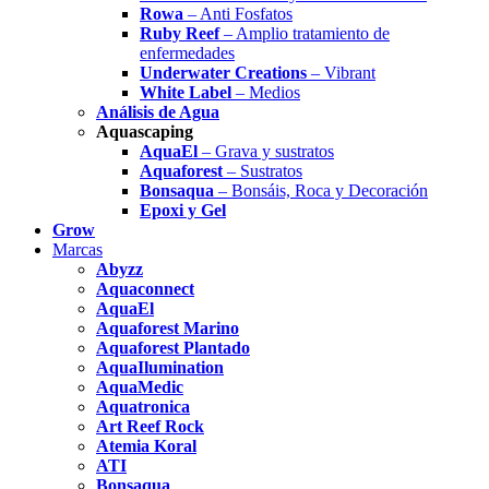
Rowa
– Anti Fosfatos
Ruby Reef
– Amplio tratamiento de
enfermedades
Underwater Creations
– Vibrant
White Label
– Medios
Análisis de Agua
Aquascaping
AquaEl
– Grava y sustratos
Aquaforest
– Sustratos
Bonsaqua
– Bonsáis, Roca y Decoración
Epoxi y Gel
Grow
Marcas
Abyzz
Aquaconnect
AquaEl
Aquaforest Marino
Aquaforest Plantado
AquaIlumination
AquaMedic
Aquatronica
Art Reef Rock
Atemia Koral
ATI
Bonsaqua