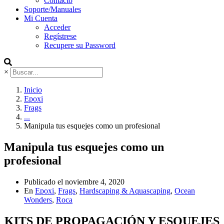
Contacto
Soporte/Manuales
Mi Cuenta
Acceder
Regístrese
Recupere su Password
×
Inicio
Epoxi
Frags
...
Manipula tus esquejes como un profesional
Manipula tus esquejes como un
profesional
Publicado el
noviembre 4, 2020
En
Epoxi
,
Frags
,
Hardscaping & Aquascaping
,
Ocean
Wonders
,
Roca
KITS DE PROPAGACIÓN Y ESQUEJES