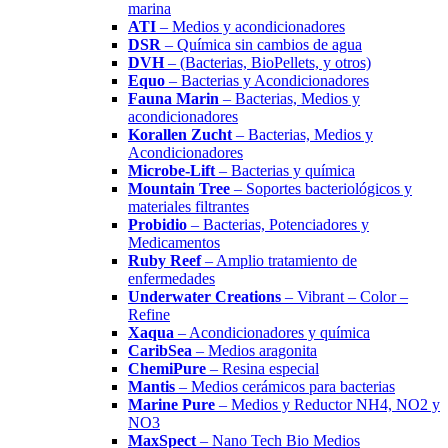
marina
ATI
– Medios y acondicionadores
DSR
– Química sin cambios de agua
DVH
– (Bacterias, BioPellets, y otros)
Equo
– Bacterias y Acondicionadores
Fauna Marin
– Bacterias, Medios y
acondicionadores
Korallen Zucht
– Bacterias, Medios y
Acondicionadores
Microbe-Lift
– Bacterias y química
Mountain Tree
– Soportes bacteriológicos y
materiales filtrantes
Probidio
– Bacterias, Potenciadores y
Medicamentos
Ruby Reef
– Amplio tratamiento de
enfermedades
Underwater Creations
– Vibrant – Color –
Refine
Xaqua
– Acondicionadores y química
CaribSea
– Medios aragonita
ChemiPure
– Resina especial
Mantis
– Medios cerámicos para bacterias
Marine Pure
– Medios y Reductor NH4, NO2 y
NO3
MaxSpect
– Nano Tech Bio Medios