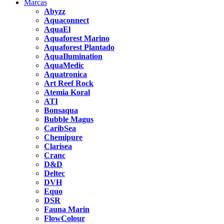
Marcas
Abyzz
Aquaconnect
AquaEl
Aquaforest Marino
Aquaforest Plantado
AquaIlumination
AquaMedic
Aquatronica
Art Reef Rock
Atemia Koral
ATI
Bonsaqua
Bubble Magus
CaribSea
Chemipure
Clarisea
Cranc
D&D
Deltec
DVH
Equo
DSR
Fauna Marin
FlowColour