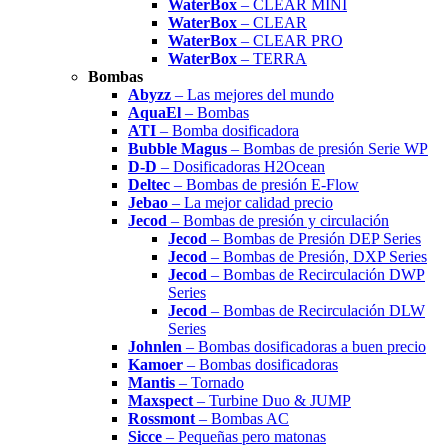
WaterBox
– CLEAR MINI
WaterBox
– CLEAR
WaterBox
– CLEAR PRO
WaterBox
– TERRA
Bombas
Abyzz
– Las mejores del mundo
AquaEl
– Bombas
ATI
– Bomba dosificadora
Bubble Magus
– Bombas de presión Serie WP
D-D
– Dosificadoras H2Ocean
Deltec
– Bombas de presión E-Flow
Jebao
– La mejor calidad precio
Jecod
– Bombas de presión y circulación
Jecod
– Bombas de Presión DEP Series
Jecod
– Bombas de Presión, DXP Series
Jecod
– Bombas de Recirculación DWP
Series
Jecod
– Bombas de Recirculación DLW
Series
Johnlen
– Bombas dosificadoras a buen precio
Kamoer
– Bombas dosificadoras
Mantis
– Tornado
Maxspect
– Turbine Duo & JUMP
Rossmont
– Bombas AC
Sicce
– Pequeñas pero matonas