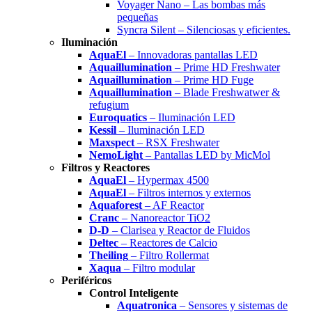
Voyager Nano – Las bombas más
pequeñas
Syncra Silent – Silenciosas y eficientes.
Iluminación
AquaEl
– Innovadoras pantallas LED
Aquaillumination
– Prime HD Freshwater
Aquaillumination
– Prime HD Fuge
Aquaillumination
– Blade Freshwatwer &
refugium
Euroquatics
– Iluminación LED
Kessil
– Iluminación LED
Maxspect
– RSX Freshwater
NemoLight
– Pantallas LED by MicMol
Filtros y Reactores
AquaEl
– Hypermax 4500
AquaEl
– Filtros internos y externos
Aquaforest
– AF Reactor
Cranc
– Nanoreactor TiO2
D-D
– Clarisea y Reactor de Fluidos
Deltec
– Reactores de Calcio
Theiling
– Filtro Rollermat
Xaqua
– Filtro modular
Periféricos
Control Inteligente
Aquatronica
– Sensores y sistemas de