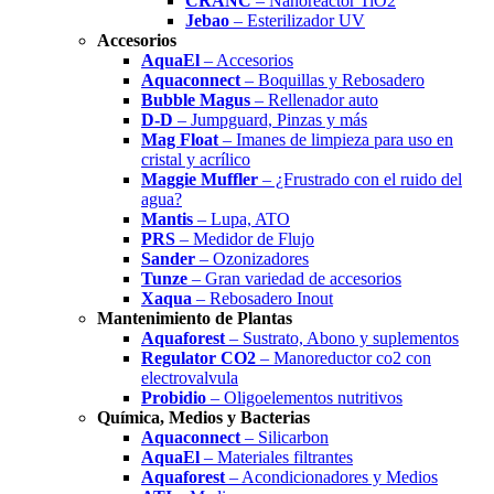
CRANC
– Nanoreactor TiO2
Jebao
– Esterilizador UV
Accesorios
AquaEl
– Accesorios
Aquaconnect
– Boquillas y Rebosadero
Bubble Magus
– Rellenador auto
D-D
– Jumpguard, Pinzas y más
Mag Float
– Imanes de limpieza para uso en
cristal y acrílico
Maggie Muffler
– ¿Frustrado con el ruido del
agua?
Mantis
– Lupa, ATO
PRS
– Medidor de Flujo
Sander
– Ozonizadores
Tunze
– Gran variedad de accesorios
Xaqua
– Rebosadero Inout
Mantenimiento de Plantas
Aquaforest
– Sustrato, Abono y suplementos
Regulator CO2
– Manoreductor co2 con
electrovalvula
Probidio
– Oligoelementos nutritivos
Química, Medios y Bacterias
Aquaconnect
– Silicarbon
AquaEl
– Materiales filtrantes
Aquaforest
– Acondicionadores y Medios