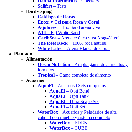
Hanna Instruments
– Checkers
Salifert
– Tests
Hardscaping
Catálogo de Rocas
Epoxi y Gel para Roca y Coral
Aquforest
– Bio Sand arena viva
ATI
– Fiji White Sand
CaribSea
– Arena exótica viva Arag-Alive!
The Reef Rock
– 100% roca natural
White Label
– Arena Blanca de Coral
Plantado
Alimentación
Ocean Nutrition
– Amplia gama de alimentos y
formatos
Tropical
– Gama completa de alimento
Acuarios
AquaEl
– Acuarios i Sets completos
AquaEl
– Opti Bend
AquaEl
– Opti Tank
AquaEl
– Ultra Scape Set
AquaEl
– Opti Set
WaterBox
– Acuarios y Peludarios de alta
calidad con mueble y sistema completo
WaterBox
– EDEN
WaterBox
– CUBE