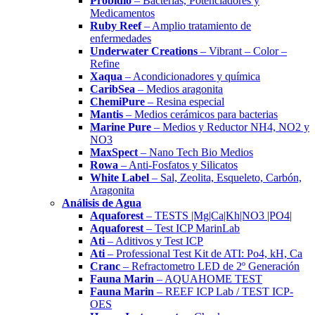
Probidio
– Bacterias, Potenciadores y
Medicamentos
Ruby Reef
– Amplio tratamiento de
enfermedades
Underwater Creations
– Vibrant – Color –
Refine
Xaqua
– Acondicionadores y química
CaribSea
– Medios aragonita
ChemiPure
– Resina especial
Mantis
– Medios cerámicos para bacterias
Marine Pure
– Medios y Reductor NH4, NO2 y
NO3
MaxSpect
– Nano Tech Bio Medios
Rowa
– Anti-Fosfatos y Silicatos
White Label
– Sal, Zeolita, Esqueleto, Carbón,
Aragonita
Análisis de Agua
Aquaforest
– TESTS |Mg|Ca|Kh|NO3 |PO4|
Aquaforest
– Test ICP MarinLab
Ati
– Aditivos y Test ICP
Ati
– Professional Test Kit de ATI: Po4, kH, Ca
Cranc
– Refractometro LED de 2º Generación
Fauna Marin
– AQUAHOME TEST
Fauna Marin
– REEF ICP Lab / TEST ICP-
OES