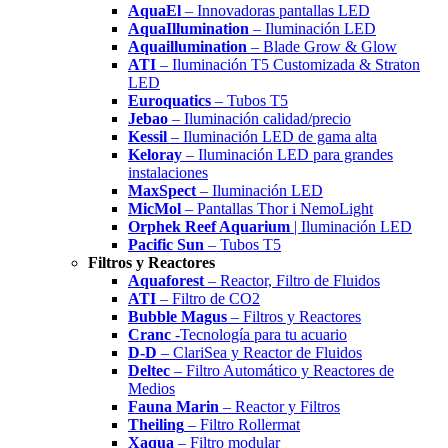
AquaEl
– Innovadoras pantallas LED
AquaIllumination
– Iluminación LED
Aquaillumination
– Blade Grow & Glow
ATI
– Iluminación T5 Customizada & Straton
LED
Euroquatics
– Tubos T5
Jebao
– Iluminación calidad/precio
Kessil
– Iluminación LED de gama alta
Keloray
– Iluminación LED para grandes
instalaciones
MaxSpect
– Iluminación LED
MicMol
– Pantallas Thor i NemoLight
Orphek Reef Aquarium
| Iluminación LED
Pacific Sun
– Tubos T5
Filtros y Reactores
Aquaforest
– Reactor, Filtro de Fluidos
ATI
– Filtro de CO2
Bubble Magus
– Filtros y Reactores
Cranc
-Tecnología para tu acuario
D-D
– ClariSea y Reactor de Fluidos
Deltec
– Filtro Automático y Reactores de
Medios
Fauna Marin
– Reactor y Filtros
Theiling
– Filtro Rollermat
Xaqua
– Filtro modular