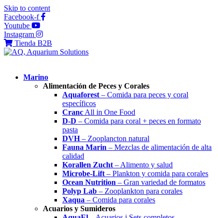
Skip to content
Facebook-f
Youtube
Instagram
Tienda B2B
Marino
Alimentación de Peces y Corales
Aquaforest
– Comida para peces y coral
específicos
Cranc
All in One Food
D-D
– Comida para coral + peces en formato
pasta
DVH
– Zooplancton natural
Fauna Marin
– Mezclas de alimentación de alta
calidad
Korallen Zucht
– Alimento y salud
Microbe-Lift
– Plankton y comida para corales
Ocean Nutrition
– Gran variedad de formatos
Polyp Lab
– Zooplankton para corales
Xaqua
– Comida para corales
Acuarios y Sumideros
AquaEl
– Acuarios i Sets completos