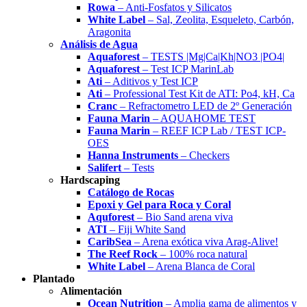
Rowa
– Anti-Fosfatos y Silicatos
White Label
– Sal, Zeolita, Esqueleto, Carbón,
Aragonita
Análisis de Agua
Aquaforest
– TESTS |Mg|Ca|Kh|NO3 |PO4|
Aquaforest
– Test ICP MarinLab
Ati
– Aditivos y Test ICP
Ati
– Professional Test Kit de ATI: Po4, kH, Ca
Cranc
– Refractometro LED de 2º Generación
Fauna Marin
– AQUAHOME TEST
Fauna Marin
– REEF ICP Lab / TEST ICP-
OES
Hanna Instruments
– Checkers
Salifert
– Tests
Hardscaping
Catálogo de Rocas
Epoxi y Gel para Roca y Coral
Aquforest
– Bio Sand arena viva
ATI
– Fiji White Sand
CaribSea
– Arena exótica viva Arag-Alive!
The Reef Rock
– 100% roca natural
White Label
– Arena Blanca de Coral
Plantado
Alimentación
Ocean Nutrition
– Amplia gama de alimentos y