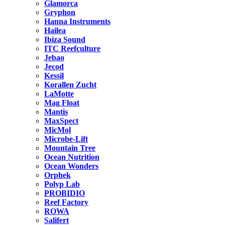
Glamorca
Gryphon
Hanna Instruments
Hailea
Ibiza Sound
ITC Reefculture
Jebao
Jecod
Kessil
Korallen Zucht
LaMotte
Mag Float
Mantis
MaxSpect
MicMol
Microbe-Lift
Mountain Tree
Ocean Nutrition
Ocean Wonders
Orphek
Polyp Lab
PROBIDIO
Reef Factory
ROWA
Salifert