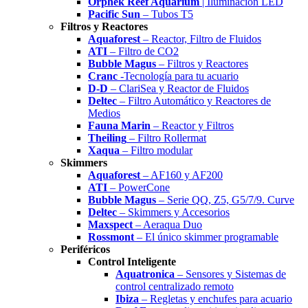
Orphek Reef Aquarium
| Iluminación LED
Pacific Sun
– Tubos T5
Filtros y Reactores
Aquaforest
– Reactor, Filtro de Fluidos
ATI
– Filtro de CO2
Bubble Magus
– Filtros y Reactores
Cranc
-Tecnología para tu acuario
D-D
– ClariSea y Reactor de Fluidos
Deltec
– Filtro Automático y Reactores de
Medios
Fauna Marin
– Reactor y Filtros
Theiling
– Filtro Rollermat
Xaqua
– Filtro modular
Skimmers
Aquaforest
– AF160 y AF200
ATI
– PowerCone
Bubble Magus
– Serie QQ, Z5, G5/7/9. Curve
Deltec
– Skimmers y Accesorios
Maxspect
– Aeraqua Duo
Rossmont
– El único skimmer programable
Periféricos
Control Inteligente
Aquatronica
– Sensores y Sistemas de
control centralizado remoto
Ibiza
– Regletas y enchufes para acuario