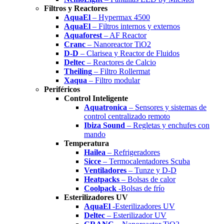
Filtros y Reactores
AquaEl
– Hypermax 4500
AquaEl
– Filtros internos y externos
Aquaforest
– AF Reactor
Cranc
– Nanoreactor TiO2
D-D
– Clarisea y Reactor de Fluidos
Deltec
– Reactores de Calcio
Theiling
– Filtro Rollermat
Xaqua
– Filtro modular
Periféricos
Control Inteligente
Aquatronica
– Sensores y sistemas de
control centralizado remoto
Ibiza Sound
– Regletas y enchufes con
mando
Temperatura
Hailea
– Refrigeradores
Sicce
– Termocalentadores Scuba
Ventiladores
– Tunze y D-D
Heatpacks
– Bolsas de calor
Coolpack
-Bolsas de frío
Esterilizadores UV
AquaEl
-Esterilizadores UV
Deltec
– Esterilizador UV