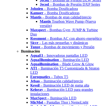
Jecod
– Bombas de Presión DLW Series
Jecod
– Bombas de Presión DXP Series
Johnlen
– Bomba Dosificadora
Kamoer
– Bomba Dosificadoras
Mantis
– Bombas de gran calidad/precio
Mantis
Tourbon Wave Pump (Nueva
versión)
Maxspect
– Bombas Gyre, JUMP & Turbine
Duo
Rossmont
– Bombas AC con ahorro energético
Sicce
– Las más pequeñas y dinámicas
Tunze
– Bombas de movimiento y Presión
Iluminación
AquaEl
– Innovadoras pantallas LED
AquaIllumination
– Iluminación LED
Aquaillumination
– Blade Grow & Glow
ATI
– Iluminación T5 Customizada & Straton
LED
Euroquatics
– Tubos T5
Jebao
– Iluminación calidad/precio
Kessil
– Iluminación LED de gama alta
Keloray
– Iluminación LED para grandes
instalaciones
MaxSpect
– Iluminación LED
MicMol
– Pantallas Thor i NemoLight