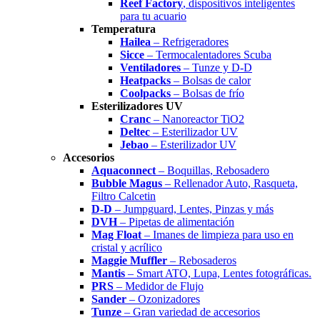
Reef Factory
, dispositivos inteligentes
para tu acuario
Temperatura
Hailea
– Refrigeradores
Sicce
– Termocalentadores Scuba
Ventiladores
– Tunze y D-D
Heatpacks
– Bolsas de calor
Coolpacks
– Bolsas de frío
Esterilizadores UV
Cranc
– Nanoreactor TiO2
Deltec
– Esterilizador UV
Jebao
– Esterilizador UV
Accesorios
Aquaconnect
– Boquillas, Rebosadero
Bubble Magus
– Rellenador Auto, Rasqueta,
Filtro Calcetin
D-D
– Jumpguard, Lentes, Pinzas y más
DVH
– Pipetas de alimentación
Mag Float
– Imanes de limpieza para uso en
cristal y acrílico
Maggie Muffler
– Rebosaderos
Mantis
– Smart ATO, Lupa, Lentes fotográficas.
PRS
– Medidor de Flujo
Sander
– Ozonizadores
Tunze
– Gran variedad de accesorios