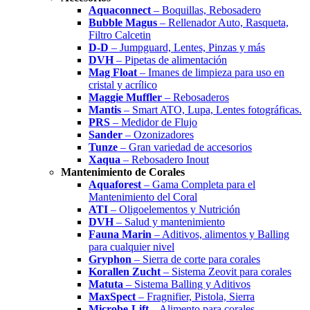
Aquaconnect
– Boquillas, Rebosadero
Bubble Magus
– Rellenador Auto, Rasqueta,
Filtro Calcetin
D-D
– Jumpguard, Lentes, Pinzas y más
DVH
– Pipetas de alimentación
Mag Float
– Imanes de limpieza para uso en
cristal y acrílico
Maggie Muffler
– Rebosaderos
Mantis
– Smart ATO, Lupa, Lentes fotográficas.
PRS
– Medidor de Flujo
Sander
– Ozonizadores
Tunze
– Gran variedad de accesorios
Xaqua
– Rebosadero Inout
Mantenimiento de Corales
Aquaforest
– Gama Completa para el
Mantenimiento del Coral
ATI
– Oligoelementos y Nutrición
DVH
– Salud y mantenimiento
Fauna Marin
– Aditivos, alimentos y Balling
para cualquier nivel
Gryphon
– Sierra de corte para corales
Korallen Zucht
– Sistema Zeovit para corales
Matuta
– Sistema Balling y Aditivos
MaxSpect
– Fragnifier, Pistola, Sierra
Microbe-Lift
– Alimento para corales