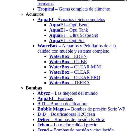
formatos
Tropical
– Gama completa de alimento
Acuarios
AquaEl
– Acuarios i Sets completos
AquaEl
– Opti Bend
AquaEl
– Opti Tank
AquaEl
– Ultra Scape Set
AquaEl
– Opti Set
WaterBox
– Acuarios y Peludarios de alta
calidad con mueble y sistema completo
WaterBox
– EDEN
WaterBox
– CUBE
WaterBox
– CLEAR MINI
WaterBox
– CLEAR
WaterBox
– CLEAR PRO
WaterBox
– TERRA
Bombas
Abyzz
– Las mejores del mundo
AquaEl
– Bombas
ATI
– Bomba dosificadora
Bubble Magus
– Bombas de presión Serie WP
D-D
– Dosificadoras H2Ocean
Deltec
– Bombas de presión E-Flow
Jebao
– La mejor calidad precio
Jecod
– Bombas de presión y circulación