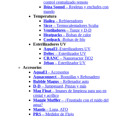
control centralizado remoto
Ibiza Sound
– Regletas y enchufes con
mando
Temperatura
Hailea
– Refrigeradores
Sicce
– Termocalentadores Scuba
Ventiladores
– Tunze y D-D
Heatpacks
– Bolsas de calor
Coolpack
-Bolsas de frío
Esterilizadores UV
AquaEl
-Esterilizadores UV
Deltec
– Esterilizador UV
CRANC
– Nanoreactor TiO2
Jebao
– Esterilizador UV
Accesorios
AquaEl
– Accesorios
Aquaconnect
– Boquillas y Rebosadero
Bubble Magus
– Rellenador auto
D-D
– Jumpguard, Pinzas y más
Mag Float
– Imanes de limpieza para uso en
cristal y acrílico
Maggie Muffler
– ¿Frustrado con el ruido del
agua?
Mantis
– Lupa, ATO
PRS
– Medidor de Flujo