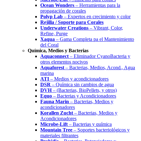
Ocean Wonders
– Herramientas para la
propagación de corales
Polyp Lab
– Expertos en crecimiento y color
Rejilla / Soporte para Corales
Underwater Creations
– Vibrant, Color,
Refine, Purge
Xaqua
– Gama Completa pa el Mantenimiento
del Coral
Química, Medios y Bacterias
Aquaconnect
– Eliminador CyanoBacteria y
otros elementos nocivos
Aquaforest
– Bacterias, Medios, Acond., Agua
marina
ATI
– Medios y acondicionadores
DSR
– Química sin cambios de agua
DVH
– (Bacterias, BioPellets, y otros)
Equo
– Bacterias y Acondicionadores
Fauna Marin
– Bacterias, Medios y
acondicionadores
Korallen Zucht
– Bacterias, Medios y
Acondicionadores
Microbe-Lift
– Bacterias y química
Mountain Tree
– Soportes bacteriológicos y
materiales filtrantes