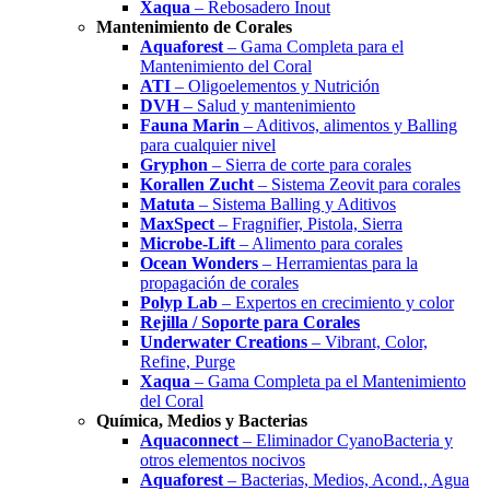
Xaqua
– Rebosadero Inout
Mantenimiento de Corales
Aquaforest
– Gama Completa para el
Mantenimiento del Coral
ATI
– Oligoelementos y Nutrición
DVH
– Salud y mantenimiento
Fauna Marin
– Aditivos, alimentos y Balling
para cualquier nivel
Gryphon
– Sierra de corte para corales
Korallen Zucht
– Sistema Zeovit para corales
Matuta
– Sistema Balling y Aditivos
MaxSpect
– Fragnifier, Pistola, Sierra
Microbe-Lift
– Alimento para corales
Ocean Wonders
– Herramientas para la
propagación de corales
Polyp Lab
– Expertos en crecimiento y color
Rejilla / Soporte para Corales
Underwater Creations
– Vibrant, Color,
Refine, Purge
Xaqua
– Gama Completa pa el Mantenimiento
del Coral
Química, Medios y Bacterias
Aquaconnect
– Eliminador CyanoBacteria y
otros elementos nocivos
Aquaforest
– Bacterias, Medios, Acond., Agua