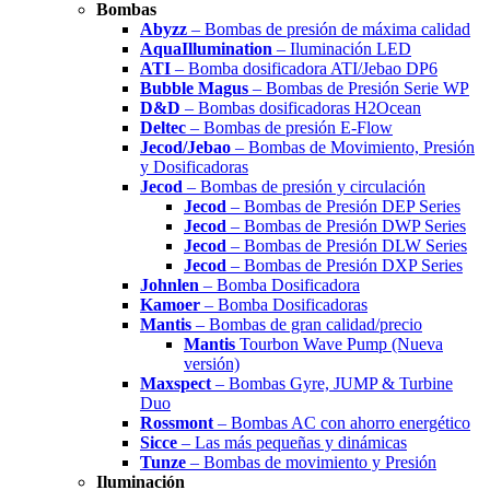
Bombas
Abyzz
– Bombas de presión de máxima calidad
AquaIllumination
– Iluminación LED
ATI
– Bomba dosificadora ATI/Jebao DP6
Bubble Magus
– Bombas de Presión Serie WP
D&D
– Bombas dosificadoras H2Ocean
Deltec
– Bombas de presión E-Flow
Jecod/Jebao
– Bombas de Movimiento, Presión
y Dosificadoras
Jecod
– Bombas de presión y circulación
Jecod
– Bombas de Presión DEP Series
Jecod
– Bombas de Presión DWP Series
Jecod
– Bombas de Presión DLW Series
Jecod
– Bombas de Presión DXP Series
Johnlen
– Bomba Dosificadora
Kamoer
– Bomba Dosificadoras
Mantis
– Bombas de gran calidad/precio
Mantis
Tourbon Wave Pump (Nueva
versión)
Maxspect
– Bombas Gyre, JUMP & Turbine
Duo
Rossmont
– Bombas AC con ahorro energético
Sicce
– Las más pequeñas y dinámicas
Tunze
– Bombas de movimiento y Presión
Iluminación