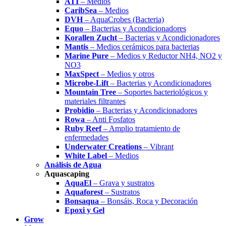
ATI
– Medios
CaribSea
– Medios
DVH
– AquaCrobes (Bacteria)
Equo
– Bacterias y Acondicionadores
Korallen Zucht
– Bacterias y Acondicionadores
Mantis
– Medios cerámicos para bacterias
Marine Pure
– Medios y Reductor NH4, NO2 y
NO3
MaxSpect
– Medios y otros
Microbe-Lift
– Bacterias y Acondicionadores
Mountain Tree
– Soportes bacteriológicos y
materiales filtrantes
Probidio
– Bacterias y Acondicionadores
Rowa
– Anti Fosfatos
Ruby Reef
– Amplio tratamiento de
enfermedades
Underwater Creations
– Vibrant
White Label
– Medios
Análisis de Agua
Aquascaping
AquaEl
– Grava y sustratos
Aquaforest
– Sustratos
Bonsaqua
– Bonsáis, Roca y Decoración
Epoxi y Gel
Grow