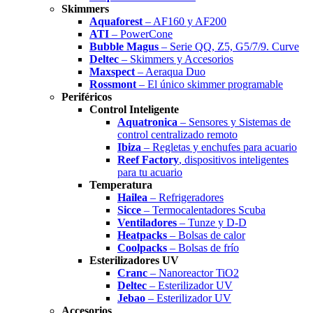
Skimmers
Aquaforest
– AF160 y AF200
ATI
– PowerCone
Bubble Magus
– Serie QQ, Z5, G5/7/9. Curve
Deltec
– Skimmers y Accesorios
Maxspect
– Aeraqua Duo
Rossmont
– El único skimmer programable
Periféricos
Control Inteligente
Aquatronica
– Sensores y Sistemas de
control centralizado remoto
Ibiza
– Regletas y enchufes para acuario
Reef Factory
, dispositivos inteligentes
para tu acuario
Temperatura
Hailea
– Refrigeradores
Sicce
– Termocalentadores Scuba
Ventiladores
– Tunze y D-D
Heatpacks
– Bolsas de calor
Coolpacks
– Bolsas de frío
Esterilizadores UV
Cranc
– Nanoreactor TiO2
Deltec
– Esterilizador UV
Jebao
– Esterilizador UV
Accesorios