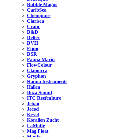
Bubble Magus
CaribSea
Chemipure
Clarisea
Cranc
D&D
Deltec
DVH
Equo
DSR
Fauna Marin
FlowColour
Glamorca
Gryphon
Hanna Instruments
Hailea
Ibiza Sound
ITC Reefculture
Jebao
Jecod
Kessil
Korallen Zucht
LaMotte
Mag Float
Mantis