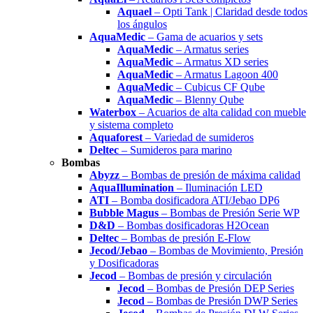
Aquael
– Opti Tank | Claridad desde todos
los ángulos
AquaMedic
– Gama de acuarios y sets
AquaMedic
– Armatus series
AquaMedic
– Armatus XD series
AquaMedic
– Armatus Lagoon 400
AquaMedic
– Cubicus CF Qube
AquaMedic
– Blenny Qube
Waterbox
– Acuarios de alta calidad con mueble
y sistema completo
Aquaforest
– Variedad de sumideros
Deltec
– Sumideros para marino
Bombas
Abyzz
– Bombas de presión de máxima calidad
AquaIllumination
– Iluminación LED
ATI
– Bomba dosificadora ATI/Jebao DP6
Bubble Magus
– Bombas de Presión Serie WP
D&D
– Bombas dosificadoras H2Ocean
Deltec
– Bombas de presión E-Flow
Jecod/Jebao
– Bombas de Movimiento, Presión
y Dosificadoras
Jecod
– Bombas de presión y circulación
Jecod
– Bombas de Presión DEP Series
Jecod
– Bombas de Presión DWP Series