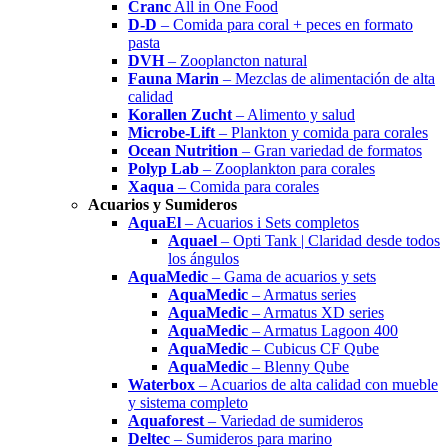
Cranc
All in One Food
D-D
– Comida para coral + peces en formato
pasta
DVH
– Zooplancton natural
Fauna Marin
– Mezclas de alimentación de alta
calidad
Korallen Zucht
– Alimento y salud
Microbe-Lift
– Plankton y comida para corales
Ocean Nutrition
– Gran variedad de formatos
Polyp Lab
– Zooplankton para corales
Xaqua
– Comida para corales
Acuarios y Sumideros
AquaEl
– Acuarios i Sets completos
Aquael
– Opti Tank | Claridad desde todos
los ángulos
AquaMedic
– Gama de acuarios y sets
AquaMedic
– Armatus series
AquaMedic
– Armatus XD series
AquaMedic
– Armatus Lagoon 400
AquaMedic
– Cubicus CF Qube
AquaMedic
– Blenny Qube
Waterbox
– Acuarios de alta calidad con mueble
y sistema completo
Aquaforest
– Variedad de sumideros
Deltec
– Sumideros para marino