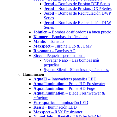
Jecod
– Bombas de Presión DEP Series
Jecod
– Bombas de Presión, DXP Series
Jecod
– Bombas de Recirculación DWP
Series
Jecod
– Bombas de Recirculación DLW
Series
Johnlen
– Bombas dosificadoras a buen precio
Kamoer
– Bombas dosificadoras
Mantis
– Tornado
Maxspect
– Turbine Duo & JUMP
Rossmont
– Bombas AC
Sicce
– Pequeñas pero matonas
Voyager Nano – Las bombas más
pequeñas
Syncra Silent – Silenciosas y eficientes.
Iluminación
AquaEl
– Innovadoras pantallas LED
Aquaillumination
– Prime HD Freshwater
Aquaillumination
– Prime HD Fuge
Aquaillumination
– Blade Freshwatwer &
refugium
Euroquatics
– Iluminación LED
Kessil
– Iluminación LED
Maxspect
– RSX Freshwater
NemoLight
– Pantallas LED by MicMol