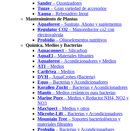
Sander
– Ozonizadores
Tunze
– Gran variedad de accesorios
Xaqua
– Rebosadero Inout
Mantenimiento de Plantas
Aquaforest
– Sustrato, Abono y suplementos
Regulator CO2
– Manoreductor co2 con
electrovalvula
Probidio
– Oligoelementos nutritivos
Química, Medios y Bacterias
Aquaconnect
– Silicarbon
AquaEl
– Materiales filtrantes
Aquaforest
– Acondicionadores y Medios
ATI
– Medios
CaribSea
– Medios
DVH
– AquaCrobes (Bacteria)
Equo
– Bacterias y Acondicionadores
Korallen Zucht
– Bacterias y Acondicionadores
Mantis
– Medios cerámicos para bacterias
Marine Pure
– Medios y Reductor NH4, NO2 y
NO3
MaxSpect
– Medios y otros
Microbe-Lift
– Bacterias y Acondicionadores
Mountain Tree
– Soportes bacteriológicos y
materiales filtrantes
Probidio
– Bacterias y Acondicionadores