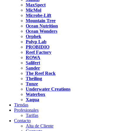
MaxSpect
MicMol
Microbe-Lift
Mountain Tree
Ocean Nutrition
Ocean Wonders
Orphek
Polyp Lab
PROBIDIO
Reef Factory
ROWA
Salifert
Sander
The Reef Rock
Theiling
Tunze
Underwater Creations
Waterbox
Xaqua
Tiendas
Profesionales
Tarifas
Contacto
Alta de Cliente