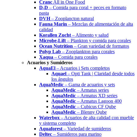
Cranc
All in One Food
D-D
– Comida para coral + peces en formato
pasta
DVH
– Zooplancton natural
Fauna Marin
– Mezclas de alimentación de alta
calidad
Korallen Zucht
– Alimento y salud
Microbe-Lift
– Plankton y comida para corales
Ocean Nutrition
– Gran variedad de formatos
Polyp Lab
– Zooplankton para corales
Xaqua
– Comida para corales
Acuarios y Sumideros
AquaEl
– Acuarios i Sets completos
Aquael
– Opti Tank | Claridad desde todos
los ángulos
AquaMedic
– Gama de acuarios y sets
AquaMedic
– Armatus series
AquaMedic
– Armatus XD series
AquaMedic
– Armatus Lagoon 400
AquaMedic
– Cubicus CF Qube
AquaMedic
– Blenny Qube
Waterbox
– Acuarios de alta calidad con mueble
y sistema completo
Aquaforest
– Variedad de sumideros
Deltec
– Sumideros para marino