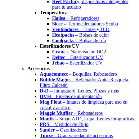
Reef Factory
, dispositivos inteligentes
para tu acuario
Temperatura
Hailea
– Refrigeradores
Sicce
– Termocalentadores Scuba
Ventiladores
– Tunze y D-D
Heatpacks
– Bolsas de calor
Coolpacks
– Bolsas de frío
Esterilizadores UV
Cranc
– Nanoreactor TiO2
Deltec
– Esterilizador UV
Jebao
– Esterilizador UV
Accesorios
Aquaconnect
– Boquillas, Rebosadero
Bubble Magus
– Rellenador Auto, Rasqueta,
Filtro Calcetin
D-D
– Jumpguard, Lentes, Pinzas y más
DVH
– Pipetas de alimentación
Mag Float
– Imanes de limpieza para uso en
cristal y acrílico
Maggie Muffler
– Rebosaderos
Mantis
– Smart ATO, Lupa, Lentes fotográficas.
PRS
– Medidor de Flujo
Sander
– Ozonizadores
Tunze
– Gran variedad de accesorios