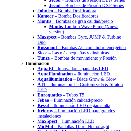
Jecod
– Bombas de Presión DLW Series
Jecod
– Bombas de Presión DXP Series
Johnlen
– Bomba Dosificadora
Kamoer
– Bomba Dosificadoras
Mantis
– Bombas de gran calidad/precio
Mantis
Tourbon Wave Pump (Nueva
versión)
Maxspect
– Bombas Gyre, JUMP & Turbine
Duo
Rossmont
– Bombas AC con ahorro energético
Sicce
– Las más pequeñas y dinámicas
Tunze
– Bombas de movimiento y Presión
Iluminación
AquaEl
– Innovadoras pantallas LED
AquaIllumination
– Iluminación LED
Aquaillumination
– Blade Grow & Glow
ATI
– Iluminación T5 Customizada & Straton
LED
Euroquatics
– Tubos T5
Jebao
– Iluminación calidad/precio
Kessil
– Iluminación LED de gama alta
Keloray
– Iluminación LED para grandes
instalaciones
MaxSpect
– Iluminación LED
MicMol
– Pantallas Thor i NemoLight