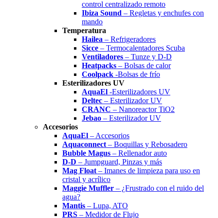
control centralizado remoto
Ibiza Sound
– Regletas y enchufes con
mando
Temperatura
Hailea
– Refrigeradores
Sicce
– Termocalentadores Scuba
Ventiladores
– Tunze y D-D
Heatpacks
– Bolsas de calor
Coolpack
-Bolsas de frío
Esterilizadores UV
AquaEl
-Esterilizadores UV
Deltec
– Esterilizador UV
CRANC
– Nanoreactor TiO2
Jebao
– Esterilizador UV
Accesorios
AquaEl
– Accesorios
Aquaconnect
– Boquillas y Rebosadero
Bubble Magus
– Rellenador auto
D-D
– Jumpguard, Pinzas y más
Mag Float
– Imanes de limpieza para uso en
cristal y acrílico
Maggie Muffler
– ¿Frustrado con el ruido del
agua?
Mantis
– Lupa, ATO
PRS
– Medidor de Flujo