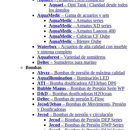
Aquael
– Opti Tank | Claridad desde todos
los ángulos
AquaMedic
– Gama de acuarios y sets
AquaMedic
– Armatus series
AquaMedic
– Armatus XD series
AquaMedic
– Armatus Lagoon 400
AquaMedic
– Cubicus CF Qube
AquaMedic
– Blenny Qube
Waterbox
– Acuarios de alta calidad con mueble
y sistema completo
Aquaforest
– Variedad de sumideros
Deltec
– Sumideros para marino
Bombas
Abyzz
– Bombas de presión de máxima calidad
AquaIllumination
– Iluminación LED
ATI
– Bomba dosificadora ATI/Jebao DP6
Bubble Magus
– Bombas de Presión Serie WP
D&D
– Bombas dosificadoras H2Ocean
Deltec
– Bombas de presión E-Flow
Jecod/Jebao
– Bombas de Movimiento, Presión
y Dosificadoras
Jecod
– Bombas de presión y circulación
Jecod
– Bombas de Presión DEP Series
Jecod
– Bombas de Presión DWP Series