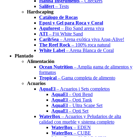
Hanna Instruments
– Checkers
Salifert
– Tests
Hardscaping
Catálogo de Rocas
Epoxi y Gel para Roca y Coral
Aquforest
– Bio Sand arena viva
ATI
– Fiji White Sand
CaribSea
– Arena exótica viva Arag-Alive!
The Reef Rock
– 100% roca natural
White Label
– Arena Blanca de Coral
Plantado
Alimentación
Ocean Nutrition
– Amplia gama de alimentos y
formatos
Tropical
– Gama completa de alimento
Acuarios
AquaEl
– Acuarios i Sets completos
AquaEl
– Opti Bend
AquaEl
– Opti Tank
AquaEl
– Ultra Scape Set
AquaEl
– Opti Set
WaterBox
– Acuarios y Peludarios de alta
calidad con mueble y sistema completo
WaterBox
– EDEN
WaterBox
– CUBE