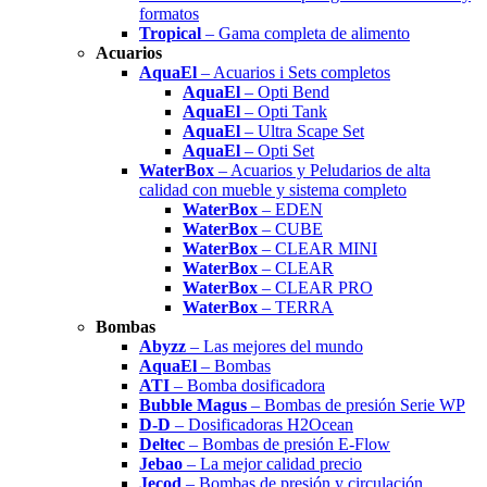
formatos
Tropical
– Gama completa de alimento
Acuarios
AquaEl
– Acuarios i Sets completos
AquaEl
– Opti Bend
AquaEl
– Opti Tank
AquaEl
– Ultra Scape Set
AquaEl
– Opti Set
WaterBox
– Acuarios y Peludarios de alta
calidad con mueble y sistema completo
WaterBox
– EDEN
WaterBox
– CUBE
WaterBox
– CLEAR MINI
WaterBox
– CLEAR
WaterBox
– CLEAR PRO
WaterBox
– TERRA
Bombas
Abyzz
– Las mejores del mundo
AquaEl
– Bombas
ATI
– Bomba dosificadora
Bubble Magus
– Bombas de presión Serie WP
D-D
– Dosificadoras H2Ocean
Deltec
– Bombas de presión E-Flow
Jebao
– La mejor calidad precio
Jecod
– Bombas de presión y circulación