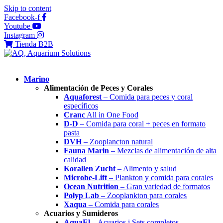
Skip to content
Facebook-f
Youtube
Instagram
Tienda B2B
Marino
Alimentación de Peces y Corales
Aquaforest
– Comida para peces y coral
específicos
Cranc
All in One Food
D-D
– Comida para coral + peces en formato
pasta
DVH
– Zooplancton natural
Fauna Marin
– Mezclas de alimentación de alta
calidad
Korallen Zucht
– Alimento y salud
Microbe-Lift
– Plankton y comida para corales
Ocean Nutrition
– Gran variedad de formatos
Polyp Lab
– Zooplankton para corales
Xaqua
– Comida para corales
Acuarios y Sumideros
AquaEl
– Acuarios i Sets completos