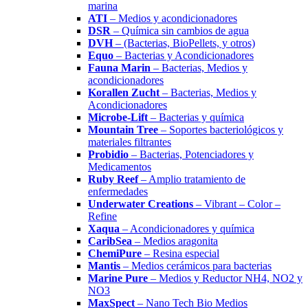
marina
ATI
– Medios y acondicionadores
DSR
– Química sin cambios de agua
DVH
– (Bacterias, BioPellets, y otros)
Equo
– Bacterias y Acondicionadores
Fauna Marin
– Bacterias, Medios y
acondicionadores
Korallen Zucht
– Bacterias, Medios y
Acondicionadores
Microbe-Lift
– Bacterias y química
Mountain Tree
– Soportes bacteriológicos y
materiales filtrantes
Probidio
– Bacterias, Potenciadores y
Medicamentos
Ruby Reef
– Amplio tratamiento de
enfermedades
Underwater Creations
– Vibrant – Color –
Refine
Xaqua
– Acondicionadores y química
CaribSea
– Medios aragonita
ChemiPure
– Resina especial
Mantis
– Medios cerámicos para bacterias
Marine Pure
– Medios y Reductor NH4, NO2 y
NO3
MaxSpect
– Nano Tech Bio Medios