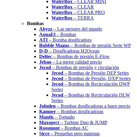
WaterBox
– CLEAR MINI
WaterBox
– CLEAR
WaterBox
– CLEAR PRO
WaterBox
– TERRA
Bombas
Abyzz
– Las mejores del mundo
AquaEl
– Bombas
ATI
– Bomba dosificadora
Bubble Magus
– Bombas de presión Serie WP
D-D
– Dosificadoras H2Ocean
Deltec
– Bombas de presión E-Flow
Jebao
– La mejor calidad precio
Jecod
– Bombas de presión y circulación
Jecod
– Bombas de Presión DEP Series
Jecod
– Bombas de Presión, DXP Series
Jecod
– Bombas de Recirculación DWP
Series
Jecod
– Bombas de Recirculación DLW
Series
Johnlen
– Bombas dosificadoras a buen precio
Kamoer
– Bombas dosificadoras
Mantis
– Tornado
Maxspect
– Turbine Duo & JUMP
Rossmont
– Bombas AC
Sicce
– Pequeñas pero matonas