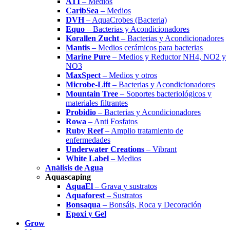
ATI
– Medios
CaribSea
– Medios
DVH
– AquaCrobes (Bacteria)
Equo
– Bacterias y Acondicionadores
Korallen Zucht
– Bacterias y Acondicionadores
Mantis
– Medios cerámicos para bacterias
Marine Pure
– Medios y Reductor NH4, NO2 y
NO3
MaxSpect
– Medios y otros
Microbe-Lift
– Bacterias y Acondicionadores
Mountain Tree
– Soportes bacteriológicos y
materiales filtrantes
Probidio
– Bacterias y Acondicionadores
Rowa
– Anti Fosfatos
Ruby Reef
– Amplio tratamiento de
enfermedades
Underwater Creations
– Vibrant
White Label
– Medios
Análisis de Agua
Aquascaping
AquaEl
– Grava y sustratos
Aquaforest
– Sustratos
Bonsaqua
– Bonsáis, Roca y Decoración
Epoxi y Gel
Grow