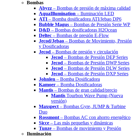
Bombas
Abyzz
– Bombas de presión de máxima calidad
AquaIllumination
– Iluminación LED
ATI
– Bomba dosificadora ATI/Jebao DP6
Bubble Magus
– Bombas de Presión Serie WP
D&D
– Bombas dosificadoras H2Ocean
Deltec
– Bombas de presión E-Flow
Jecod/Jebao
– Bombas de Movimiento, Presión
y Dosificadoras
Jecod
– Bombas de presión y circulación
Jecod
– Bombas de Presión DEP Series
Jecod
– Bombas de Presión DWP Series
Jecod
– Bombas de Presión DLW Series
Jecod
– Bombas de Presión DXP Series
Johnlen
– Bomba Dosificadora
Kamoer
– Bomba Dosificadoras
Mantis
– Bombas de gran calidad/precio
Mantis
Tourbon Wave Pump (Nueva
versión)
Maxspect
– Bombas Gyre, JUMP & Turbine
Duo
Rossmont
– Bombas AC con ahorro energético
Sicce
– Las más pequeñas y dinámicas
Tunze
– Bombas de movimiento y Presión
Iluminación