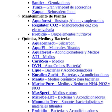
Sander
– Ozonizadores
Tunze
– Gran variedad de accesorios
Xaqua
– Rebosadero Inout
Mantenimiento de Plantas
Aquaforest
– Sustrato, Abono y suplementos
Regulator CO2
– Manoreductor co2 con
electrovalvula
Probidio
– Oligoelementos nutritivos
Química, Medios y Bacterias
Aquaconnect
– Silicarbon
AquaEl
– Materiales filtrantes
Aquaforest
– Acondicionadores y Medios
ATI
– Medios
CaribSea
– Medios
DVH
– AquaCrobes (Bacteria)
Equo
– Bacterias y Acondicionadores
Korallen Zucht
– Bacterias y Acondicionadores
Mantis
– Medios cerámicos para bacterias
Marine Pure
– Medios y Reductor NH4, NO2 y
NO3
MaxSpect
– Medios y otros
Microbe-Lift
– Bacterias y Acondicionadores
Mountain Tree
– Soportes bacteriológicos y
materiales filtrantes
Probidio
– Bacterias y Acondicionadores