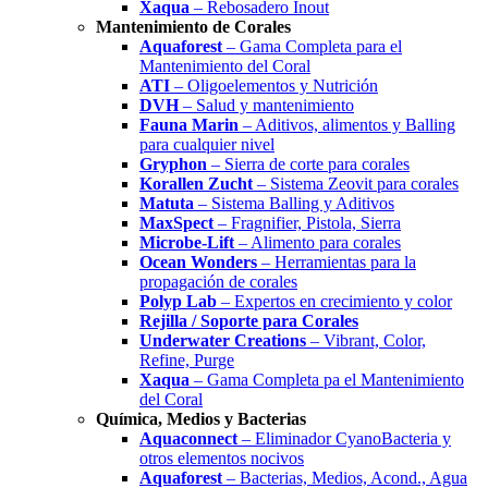
Xaqua
– Rebosadero Inout
Mantenimiento de Corales
Aquaforest
– Gama Completa para el
Mantenimiento del Coral
ATI
– Oligoelementos y Nutrición
DVH
– Salud y mantenimiento
Fauna Marin
– Aditivos, alimentos y Balling
para cualquier nivel
Gryphon
– Sierra de corte para corales
Korallen Zucht
– Sistema Zeovit para corales
Matuta
– Sistema Balling y Aditivos
MaxSpect
– Fragnifier, Pistola, Sierra
Microbe-Lift
– Alimento para corales
Ocean Wonders
– Herramientas para la
propagación de corales
Polyp Lab
– Expertos en crecimiento y color
Rejilla / Soporte para Corales
Underwater Creations
– Vibrant, Color,
Refine, Purge
Xaqua
– Gama Completa pa el Mantenimiento
del Coral
Química, Medios y Bacterias
Aquaconnect
– Eliminador CyanoBacteria y
otros elementos nocivos
Aquaforest
– Bacterias, Medios, Acond., Agua