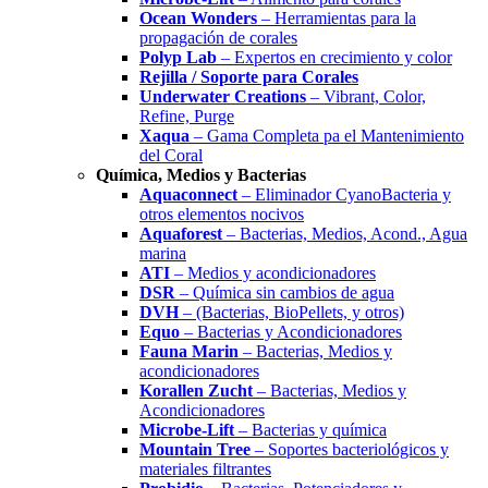
Ocean Wonders
– Herramientas para la
propagación de corales
Polyp Lab
– Expertos en crecimiento y color
Rejilla / Soporte para Corales
Underwater Creations
– Vibrant, Color,
Refine, Purge
Xaqua
– Gama Completa pa el Mantenimiento
del Coral
Química, Medios y Bacterias
Aquaconnect
– Eliminador CyanoBacteria y
otros elementos nocivos
Aquaforest
– Bacterias, Medios, Acond., Agua
marina
ATI
– Medios y acondicionadores
DSR
– Química sin cambios de agua
DVH
– (Bacterias, BioPellets, y otros)
Equo
– Bacterias y Acondicionadores
Fauna Marin
– Bacterias, Medios y
acondicionadores
Korallen Zucht
– Bacterias, Medios y
Acondicionadores
Microbe-Lift
– Bacterias y química
Mountain Tree
– Soportes bacteriológicos y
materiales filtrantes