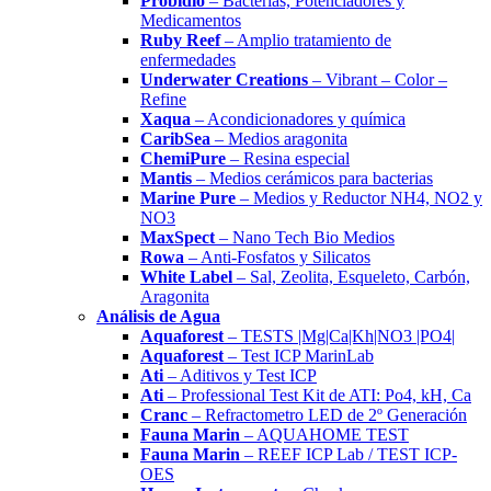
Probidio
– Bacterias, Potenciadores y
Medicamentos
Ruby Reef
– Amplio tratamiento de
enfermedades
Underwater Creations
– Vibrant – Color –
Refine
Xaqua
– Acondicionadores y química
CaribSea
– Medios aragonita
ChemiPure
– Resina especial
Mantis
– Medios cerámicos para bacterias
Marine Pure
– Medios y Reductor NH4, NO2 y
NO3
MaxSpect
– Nano Tech Bio Medios
Rowa
– Anti-Fosfatos y Silicatos
White Label
– Sal, Zeolita, Esqueleto, Carbón,
Aragonita
Análisis de Agua
Aquaforest
– TESTS |Mg|Ca|Kh|NO3 |PO4|
Aquaforest
– Test ICP MarinLab
Ati
– Aditivos y Test ICP
Ati
– Professional Test Kit de ATI: Po4, kH, Ca
Cranc
– Refractometro LED de 2º Generación
Fauna Marin
– AQUAHOME TEST
Fauna Marin
– REEF ICP Lab / TEST ICP-
OES