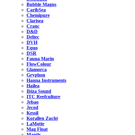
Bubble Magus
CaribSea
Chemipure
Clarisea
Cranc
D&D
Deltec
DVH
Equo
DSR
Fauna Marin
FlowColour
Glamorca
Gryphon
Hanna Instruments
Hailea
Ibiza Sound
ITC Reefculture
Jebao
Jecod
Kessil
Korallen Zucht
LaMotte
Mag Float
Mantis