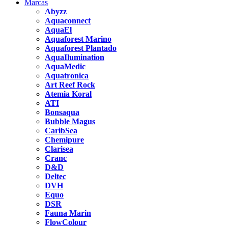
Marcas
Abyzz
Aquaconnect
AquaEl
Aquaforest Marino
Aquaforest Plantado
AquaIlumination
AquaMedic
Aquatronica
Art Reef Rock
Atemia Koral
ATI
Bonsaqua
Bubble Magus
CaribSea
Chemipure
Clarisea
Cranc
D&D
Deltec
DVH
Equo
DSR
Fauna Marin
FlowColour