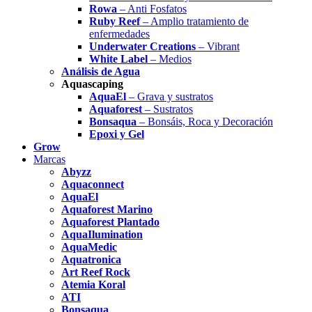
Rowa
– Anti Fosfatos
Ruby Reef
– Amplio tratamiento de
enfermedades
Underwater Creations
– Vibrant
White Label
– Medios
Análisis de Agua
Aquascaping
AquaEl
– Grava y sustratos
Aquaforest
– Sustratos
Bonsaqua
– Bonsáis, Roca y Decoración
Epoxi y Gel
Grow
Marcas
Abyzz
Aquaconnect
AquaEl
Aquaforest Marino
Aquaforest Plantado
AquaIlumination
AquaMedic
Aquatronica
Art Reef Rock
Atemia Koral
ATI
Bonsaqua