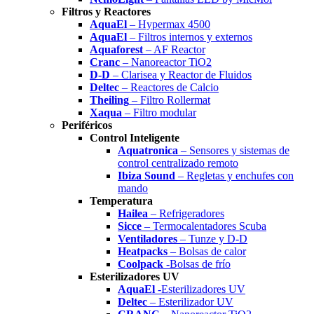
Filtros y Reactores
AquaEl
– Hypermax 4500
AquaEl
– Filtros internos y externos
Aquaforest
– AF Reactor
Cranc
– Nanoreactor TiO2
D-D
– Clarisea y Reactor de Fluidos
Deltec
– Reactores de Calcio
Theiling
– Filtro Rollermat
Xaqua
– Filtro modular
Periféricos
Control Inteligente
Aquatronica
– Sensores y sistemas de
control centralizado remoto
Ibiza Sound
– Regletas y enchufes con
mando
Temperatura
Hailea
– Refrigeradores
Sicce
– Termocalentadores Scuba
Ventiladores
– Tunze y D-D
Heatpacks
– Bolsas de calor
Coolpack
-Bolsas de frío
Esterilizadores UV
AquaEl
-Esterilizadores UV
Deltec
– Esterilizador UV