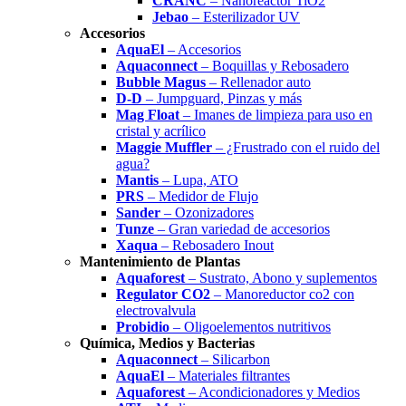
CRANC
– Nanoreactor TiO2
Jebao
– Esterilizador UV
Accesorios
AquaEl
– Accesorios
Aquaconnect
– Boquillas y Rebosadero
Bubble Magus
– Rellenador auto
D-D
– Jumpguard, Pinzas y más
Mag Float
– Imanes de limpieza para uso en
cristal y acrílico
Maggie Muffler
– ¿Frustrado con el ruido del
agua?
Mantis
– Lupa, ATO
PRS
– Medidor de Flujo
Sander
– Ozonizadores
Tunze
– Gran variedad de accesorios
Xaqua
– Rebosadero Inout
Mantenimiento de Plantas
Aquaforest
– Sustrato, Abono y suplementos
Regulator CO2
– Manoreductor co2 con
electrovalvula
Probidio
– Oligoelementos nutritivos
Química, Medios y Bacterias
Aquaconnect
– Silicarbon
AquaEl
– Materiales filtrantes
Aquaforest
– Acondicionadores y Medios