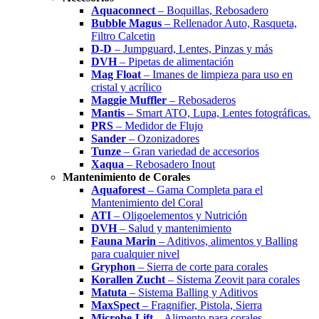
Aquaconnect
– Boquillas, Rebosadero
Bubble Magus
– Rellenador Auto, Rasqueta,
Filtro Calcetin
D-D
– Jumpguard, Lentes, Pinzas y más
DVH
– Pipetas de alimentación
Mag Float
– Imanes de limpieza para uso en
cristal y acrílico
Maggie Muffler
– Rebosaderos
Mantis
– Smart ATO, Lupa, Lentes fotográficas.
PRS
– Medidor de Flujo
Sander
– Ozonizadores
Tunze
– Gran variedad de accesorios
Xaqua
– Rebosadero Inout
Mantenimiento de Corales
Aquaforest
– Gama Completa para el
Mantenimiento del Coral
ATI
– Oligoelementos y Nutrición
DVH
– Salud y mantenimiento
Fauna Marin
– Aditivos, alimentos y Balling
para cualquier nivel
Gryphon
– Sierra de corte para corales
Korallen Zucht
– Sistema Zeovit para corales
Matuta
– Sistema Balling y Aditivos
MaxSpect
– Fragnifier, Pistola, Sierra
Microbe-Lift
– Alimento para corales