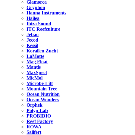
Glamorca
Gryphon
Hanna Instruments
Hailea
Ibiza Sound
ITC Reefculture
Jebao
Jecod
Kessil
Korallen Zucht
LaMotte
Mag Float
Mantis
MaxSpect
MicMol
Microbe-Lift
Mountain Tree
Ocean Nutrition
Ocean Wonders
Orphek
Polyp Lab
PROBIDIO
Reef Factory
ROWA
Salifert