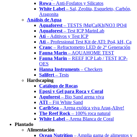
Rowa
– Anti-Fosfatos y Silicatos
White Label
– Sal, Zeolita, Esqueleto, Carbón,
Aragonita
Análisis de Agua
Aquaforest
– TESTS |Mg|Ca|Kh|NO3 |PO4|
Aquaforest
– Test ICP MarinLab
Ati
– Aditivos y Test ICP
Ati
– Professional Test Kit de ATI: Po4, kH, Ca
Cranc
– Refractometro LED de 2º Generación
Fauna Marin
– AQUAHOME TEST
Fauna Marin
– REEF ICP Lab / TEST ICP-
OES
Hanna Instruments
– Checkers
Salifert
– Tests
Hardscaping
Catálogo de Rocas
Epoxi y Gel para Roca y Coral
Aquforest
– Bio Sand arena viva
ATI
– Fiji White Sand
CaribSea
– Arena exótica viva Arag-Alive!
The Reef Rock
– 100% roca natural
White Label
– Arena Blanca de Coral
Plantado
Alimentación
Ocean Nutrition
– Amplia gama de alimentos y