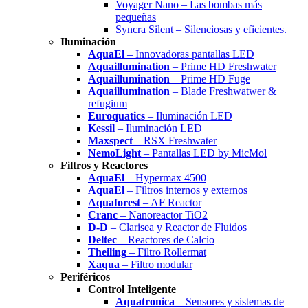
Voyager Nano – Las bombas más
pequeñas
Syncra Silent – Silenciosas y eficientes.
Iluminación
AquaEl
– Innovadoras pantallas LED
Aquaillumination
– Prime HD Freshwater
Aquaillumination
– Prime HD Fuge
Aquaillumination
– Blade Freshwatwer &
refugium
Euroquatics
– Iluminación LED
Kessil
– Iluminación LED
Maxspect
– RSX Freshwater
NemoLight
– Pantallas LED by MicMol
Filtros y Reactores
AquaEl
– Hypermax 4500
AquaEl
– Filtros internos y externos
Aquaforest
– AF Reactor
Cranc
– Nanoreactor TiO2
D-D
– Clarisea y Reactor de Fluidos
Deltec
– Reactores de Calcio
Theiling
– Filtro Rollermat
Xaqua
– Filtro modular
Periféricos
Control Inteligente
Aquatronica
– Sensores y sistemas de