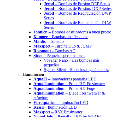
Jecod
– Bombas de Presión DEP Series
Jecod
– Bombas de Presión, DXP Series
Jecod
– Bombas de Recirculación DWP
Series
Jecod
– Bombas de Recirculación DLW
Series
Johnlen
– Bombas dosificadoras a buen precio
Kamoer
– Bombas dosificadoras
Mantis
– Tornado
Maxspect
– Turbine Duo & JUMP
Rossmont
– Bombas AC
Sicce
– Pequeñas pero matonas
Voyager Nano – Las bombas más
pequeñas
Syncra Silent – Silenciosas y eficientes.
Iluminación
AquaEl
– Innovadoras pantallas LED
Aquaillumination
– Prime HD Freshwater
Aquaillumination
– Prime HD Fuge
Aquaillumination
– Blade Freshwatwer &
refugium
Euroquatics
– Iluminación LED
Kessil
– Iluminación LED
Maxspect
– RSX Freshwater
NemoLight
– Pantallas LED by MicMol