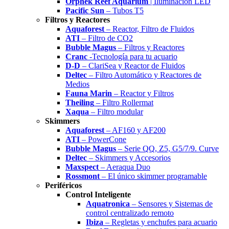
Orphek Reef Aquarium
| Iluminación LED
Pacific Sun
– Tubos T5
Filtros y Reactores
Aquaforest
– Reactor, Filtro de Fluidos
ATI
– Filtro de CO2
Bubble Magus
– Filtros y Reactores
Cranc
-Tecnología para tu acuario
D-D
– ClariSea y Reactor de Fluidos
Deltec
– Filtro Automático y Reactores de
Medios
Fauna Marin
– Reactor y Filtros
Theiling
– Filtro Rollermat
Xaqua
– Filtro modular
Skimmers
Aquaforest
– AF160 y AF200
ATI
– PowerCone
Bubble Magus
– Serie QQ, Z5, G5/7/9. Curve
Deltec
– Skimmers y Accesorios
Maxspect
– Aeraqua Duo
Rossmont
– El único skimmer programable
Periféricos
Control Inteligente
Aquatronica
– Sensores y Sistemas de
control centralizado remoto
Ibiza
– Regletas y enchufes para acuario