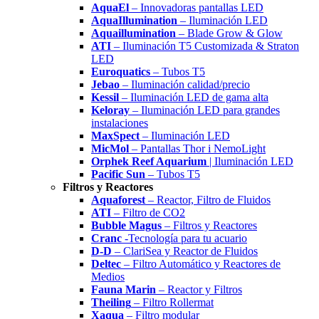
AquaEl
– Innovadoras pantallas LED
AquaIllumination
– Iluminación LED
Aquaillumination
– Blade Grow & Glow
ATI
– Iluminación T5 Customizada & Straton
LED
Euroquatics
– Tubos T5
Jebao
– Iluminación calidad/precio
Kessil
– Iluminación LED de gama alta
Keloray
– Iluminación LED para grandes
instalaciones
MaxSpect
– Iluminación LED
MicMol
– Pantallas Thor i NemoLight
Orphek Reef Aquarium
| Iluminación LED
Pacific Sun
– Tubos T5
Filtros y Reactores
Aquaforest
– Reactor, Filtro de Fluidos
ATI
– Filtro de CO2
Bubble Magus
– Filtros y Reactores
Cranc
-Tecnología para tu acuario
D-D
– ClariSea y Reactor de Fluidos
Deltec
– Filtro Automático y Reactores de
Medios
Fauna Marin
– Reactor y Filtros
Theiling
– Filtro Rollermat
Xaqua
– Filtro modular