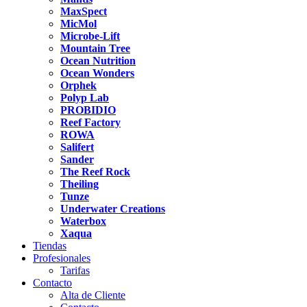
MaxSpect
MicMol
Microbe-Lift
Mountain Tree
Ocean Nutrition
Ocean Wonders
Orphek
Polyp Lab
PROBIDIO
Reef Factory
ROWA
Salifert
Sander
The Reef Rock
Theiling
Tunze
Underwater Creations
Waterbox
Xaqua
Tiendas
Profesionales
Tarifas
Contacto
Alta de Cliente