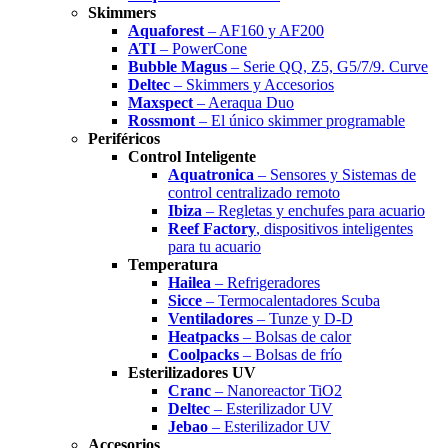
Skimmers
Aquaforest
– AF160 y AF200
ATI
– PowerCone
Bubble Magus
– Serie QQ, Z5, G5/7/9. Curve
Deltec
– Skimmers y Accesorios
Maxspect
– Aeraqua Duo
Rossmont
– El único skimmer programable
Periféricos
Control Inteligente
Aquatronica
– Sensores y Sistemas de
control centralizado remoto
Ibiza
– Regletas y enchufes para acuario
Reef Factory
, dispositivos inteligentes
para tu acuario
Temperatura
Hailea
– Refrigeradores
Sicce
– Termocalentadores Scuba
Ventiladores
– Tunze y D-D
Heatpacks
– Bolsas de calor
Coolpacks
– Bolsas de frío
Esterilizadores UV
Cranc
– Nanoreactor TiO2
Deltec
– Esterilizador UV
Jebao
– Esterilizador UV
Accesorios