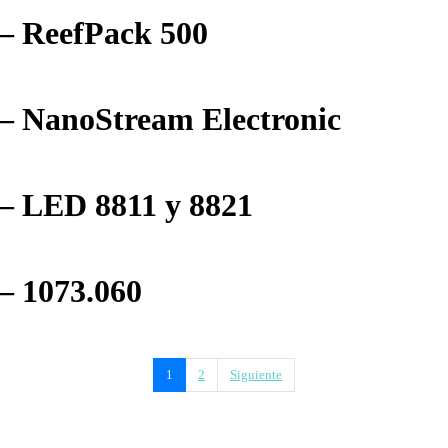
– ReefPack 500
– NanoStream Electronic
– LED 8811 y 8821
– 1073.060
1
2
Siguiente