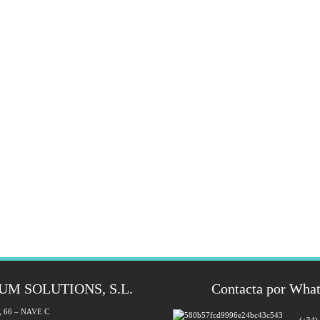
UM SOLUTIONS, S.L.
Contacta por Wha
a, 66 – NAVE C
(+34)