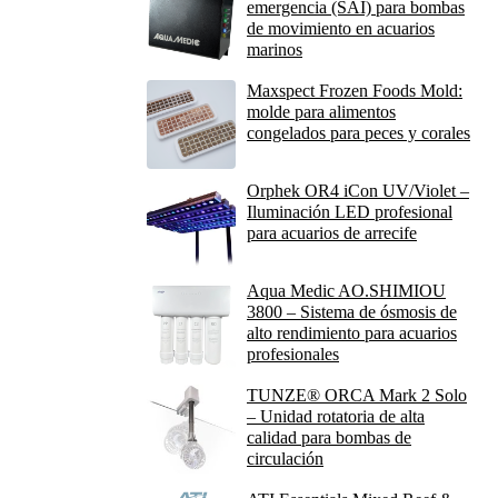
emergencia (SAI) para bombas
de movimiento en acuarios
marinos
Maxspect Frozen Foods Mold:
molde para alimentos
congelados para peces y corales
Orphek OR4 iCon UV/Violet –
Iluminación LED profesional
para acuarios de arrecife
Aqua Medic AO.SHIMIOU
3800 – Sistema de ósmosis de
alto rendimiento para acuarios
profesionales
TUNZE® ORCA Mark 2 Solo
– Unidad rotatoria de alta
calidad para bombas de
circulación