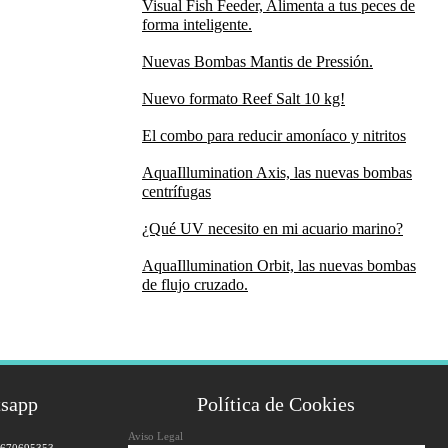
Visual Fish Feeder, Alimenta a tus peces de
forma inteligente.
Nuevas Bombas Mantis de Pressión.
Nuevo formato Reef Salt 10 kg!
El combo para reducir amoníaco y nitritos
AquaIllumination Axis, las nuevas bombas
centrífugas
¿Qué UV necesito en mi acuario marino?
AquaIllumination Orbit, las nuevas bombas
de flujo cruzado.
tsapp
Política de Cookies
Aviso Legal
 670695353