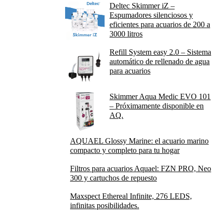
Deltec Skimmer iZ –
Espumadores silenciosos y
eficientes para acuarios de 200 a
3000 litros
Refill System easy 2.0 – Sistema
automático de rellenado de agua
para acuarios
Skimmer Aqua Medic EVO 101
– Próximamente disponible en
AQ.
AQUAEL Glossy Marine: el acuario marino
compacto y completo para tu hogar
Filtros para acuarios Aquael: FZN PRO, Neo
300 y cartuchos de repuesto
Maxspect Ethereal Infinite, 276 LEDS,
infinitas posibilidades.