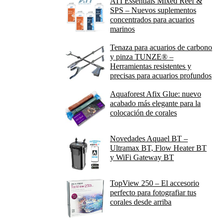
ATI Essentials Mixed Reef &
SPS – Nuevos suplementos
concentrados para acuarios
marinos
Tenaza para acuarios de carbono
y pinza TUNZE® –
Herramientas resistentes y
precisas para acuarios profundos
Aquaforest Afix Glue: nuevo
acabado más elegante para la
colocación de corales
Novedades Aquael BT –
Ultramax BT, Flow Heater BT
y WiFi Gateway BT
TopView 250 – El accesorio
perfecto para fotografiar tus
corales desde arriba