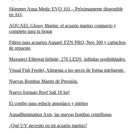
Skimmer Aqua Medic EVO 101 – Próximamente disponible
en AQ.
AQUAEL Glossy Marine: el acuario marino compacto y
completo para tu hogar
Filtros para acuarios Aquael: FZN PRO, Neo 300 y cartuchos
de repuesto
Maxspect Ethereal Infinite, 276 LEDS, infinitas posibilidades.
Visual Fish Feeder, Alimenta a tus peces de forma inteligente.
Nuevas Bombas Mantis de Pressión.
Nuevo formato Reef Salt 10 kg!
El combo para reducir amoníaco y nitritos
AquaIllumination Axis, las nuevas bombas centrífugas
¿Qué UV necesito en mi acuario marino?