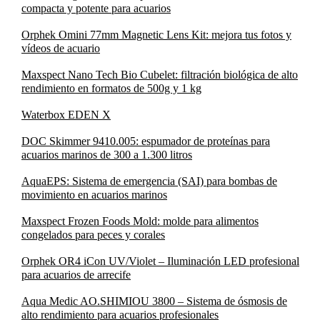
compacta y potente para acuarios
Orphek Omini 77mm Magnetic Lens Kit: mejora tus fotos y
vídeos de acuario
Maxspect Nano Tech Bio Cubelet: filtración biológica de alto
rendimiento en formatos de 500g y 1 kg
Waterbox EDEN X
DOC Skimmer 9410.005: espumador de proteínas para
acuarios marinos de 300 a 1.300 litros
AquaEPS: Sistema de emergencia (SAI) para bombas de
movimiento en acuarios marinos
Maxspect Frozen Foods Mold: molde para alimentos
congelados para peces y corales
Orphek OR4 iCon UV/Violet – Iluminación LED profesional
para acuarios de arrecife
Aqua Medic AO.SHIMIOU 3800 – Sistema de ósmosis de
alto rendimiento para acuarios profesionales