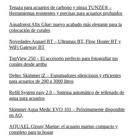
Tenaza para acuarios de carbono y pinza TUNZE® –
Herramientas resistentes y precisas para acuarios profundos
Aquaforest Afix Glue: nuevo acabado más elegante para la
colocación de corales
Novedades Aquael BT – Ultramax BT, Flow Heater BT y
WiFi Gateway BT
TopView 250 – El accesorio perfecto para fotografiar tus
corales desde arriba
Deltec Skimmer iZ – Espumadores silenciosos y eficientes
para acuarios de 200 a 3000 litros
Refill System easy 2.0 – Sistema automático de rellenado de
agua para acuarios
Skimmer Aqua Medic EVO 101 – Próximamente disponible
en AQ.
AQUAEL Glossy Marine: el acuario marino compacto y
completo para tu hogar