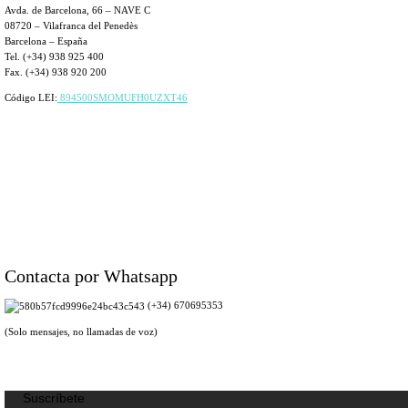
Avda. de Barcelona, 66 – NAVE C
08720 – Vilafranca del Penedès
Barcelona – España
Tel. (+34) 938 925 400
Fax. (+34) 938 920 200
Código LEI:
894500SMOMUFH0UZXT46
Contacta por Whatsapp
(+34) 670695353
(Solo mensajes, no llamadas de voz)
Suscríbete