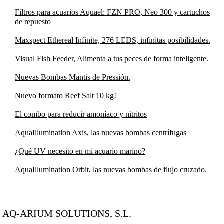
Filtros para acuarios Aquael: FZN PRO, Neo 300 y cartuchos
de repuesto
Maxspect Ethereal Infinite, 276 LEDS, infinitas posibilidades.
Visual Fish Feeder, Alimenta a tus peces de forma inteligente.
Nuevas Bombas Mantis de Pressión.
Nuevo formato Reef Salt 10 kg!
El combo para reducir amoníaco y nitritos
AquaIllumination Axis, las nuevas bombas centrífugas
¿Qué UV necesito en mi acuario marino?
AquaIllumination Orbit, las nuevas bombas de flujo cruzado.
AQ-ARIUM SOLUTIONS, S.L.