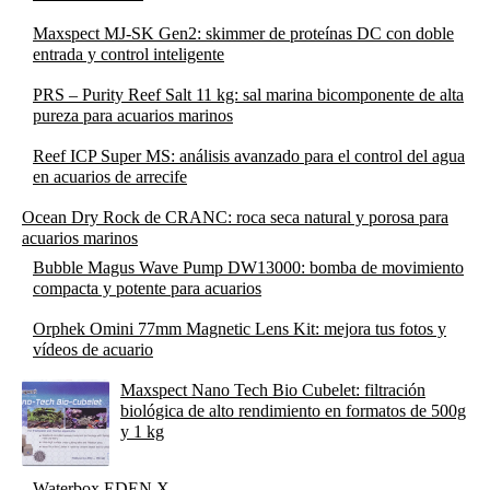
Maxspect MJ-SK Gen2: skimmer de proteínas DC con doble
entrada y control inteligente
PRS – Purity Reef Salt 11 kg: sal marina bicomponente de alta
pureza para acuarios marinos
Reef ICP Super MS: análisis avanzado para el control del agua
en acuarios de arrecife
Ocean Dry Rock de CRANC: roca seca natural y porosa para
acuarios marinos
Bubble Magus Wave Pump DW13000: bomba de movimiento
compacta y potente para acuarios
Orphek Omini 77mm Magnetic Lens Kit: mejora tus fotos y
vídeos de acuario
Maxspect Nano Tech Bio Cubelet: filtración
biológica de alto rendimiento en formatos de 500g
y 1 kg
Waterbox EDEN X