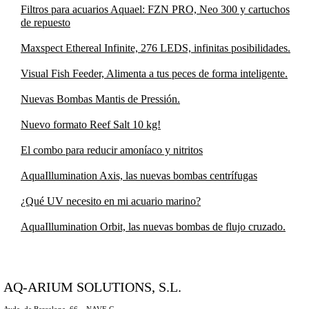
Filtros para acuarios Aquael: FZN PRO, Neo 300 y cartuchos
de repuesto
Maxspect Ethereal Infinite, 276 LEDS, infinitas posibilidades.
Visual Fish Feeder, Alimenta a tus peces de forma inteligente.
Nuevas Bombas Mantis de Pressión.
Nuevo formato Reef Salt 10 kg!
El combo para reducir amoníaco y nitritos
AquaIllumination Axis, las nuevas bombas centrífugas
¿Qué UV necesito en mi acuario marino?
AquaIllumination Orbit, las nuevas bombas de flujo cruzado.
AQ-ARIUM SOLUTIONS, S.L.