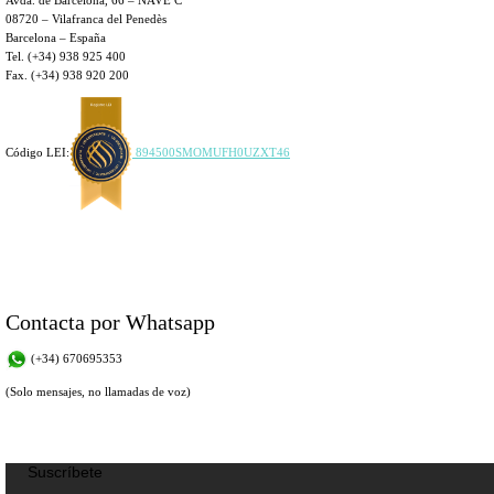
Avda. de Barcelona, 66 – NAVE C
08720 – Vilafranca del Penedès
Barcelona – España
Tel. (+34) 938 925 400
Fax. (+34) 938 920 200
Código LEI:
894500SMOMUFH0UZXT46
Contacta por Whatsapp
(+34) 670695353
(Solo mensajes, no llamadas de voz)
Suscríbete