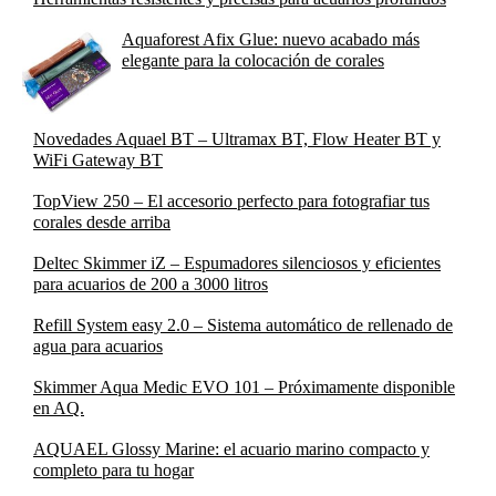
Aquaforest Afix Glue: nuevo acabado más
elegante para la colocación de corales
Novedades Aquael BT – Ultramax BT, Flow Heater BT y
WiFi Gateway BT
TopView 250 – El accesorio perfecto para fotografiar tus
corales desde arriba
Deltec Skimmer iZ – Espumadores silenciosos y eficientes
para acuarios de 200 a 3000 litros
Refill System easy 2.0 – Sistema automático de rellenado de
agua para acuarios
Skimmer Aqua Medic EVO 101 – Próximamente disponible
en AQ.
AQUAEL Glossy Marine: el acuario marino compacto y
completo para tu hogar