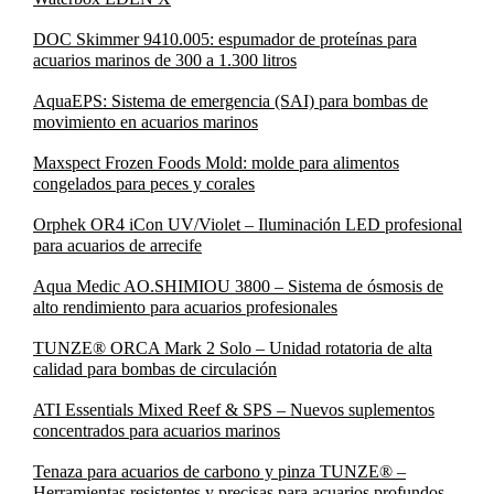
DOC Skimmer 9410.005: espumador de proteínas para
acuarios marinos de 300 a 1.300 litros
AquaEPS: Sistema de emergencia (SAI) para bombas de
movimiento en acuarios marinos
Maxspect Frozen Foods Mold: molde para alimentos
congelados para peces y corales
Orphek OR4 iCon UV/Violet – Iluminación LED profesional
para acuarios de arrecife
Aqua Medic AO.SHIMIOU 3800 – Sistema de ósmosis de
alto rendimiento para acuarios profesionales
TUNZE® ORCA Mark 2 Solo – Unidad rotatoria de alta
calidad para bombas de circulación
ATI Essentials Mixed Reef & SPS – Nuevos suplementos
concentrados para acuarios marinos
Tenaza para acuarios de carbono y pinza TUNZE® –
Herramientas resistentes y precisas para acuarios profundos