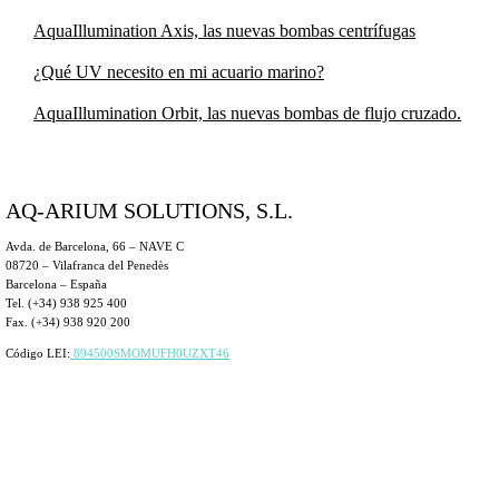
AquaIllumination Axis, las nuevas bombas centrífugas
¿Qué UV necesito en mi acuario marino?
AquaIllumination Orbit, las nuevas bombas de flujo cruzado.
AQ-ARIUM SOLUTIONS, S.L.
Avda. de Barcelona, 66 – NAVE C
08720 – Vilafranca del Penedès
Barcelona – España
Tel. (+34) 938 925 400
Fax. (+34) 938 920 200
Código LEI:
894500SMOMUFH0UZXT46