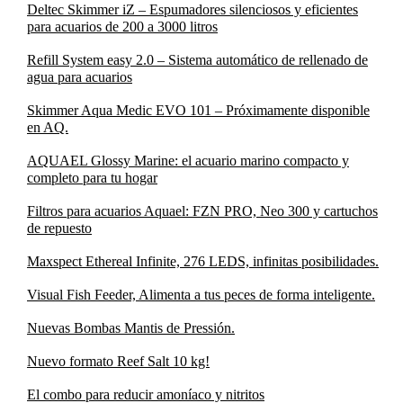
Deltec Skimmer iZ – Espumadores silenciosos y eficientes
para acuarios de 200 a 3000 litros
Refill System easy 2.0 – Sistema automático de rellenado de
agua para acuarios
Skimmer Aqua Medic EVO 101 – Próximamente disponible
en AQ.
AQUAEL Glossy Marine: el acuario marino compacto y
completo para tu hogar
Filtros para acuarios Aquael: FZN PRO, Neo 300 y cartuchos
de repuesto
Maxspect Ethereal Infinite, 276 LEDS, infinitas posibilidades.
Visual Fish Feeder, Alimenta a tus peces de forma inteligente.
Nuevas Bombas Mantis de Pressión.
Nuevo formato Reef Salt 10 kg!
El combo para reducir amoníaco y nitritos