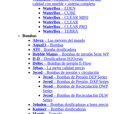
calidad con mueble y sistema completo
WaterBox
– EDEN
WaterBox
– CUBE
WaterBox
– CLEAR MINI
WaterBox
– CLEAR
WaterBox
– CLEAR PRO
WaterBox
– TERRA
Bombas
Abyzz
– Las mejores del mundo
AquaEl
– Bombas
ATI
– Bomba dosificadora
Bubble Magus
– Bombas de presión Serie WP
D-D
– Dosificadoras H2Ocean
Deltec
– Bombas de presión E-Flow
Jebao
– La mejor calidad precio
Jecod
– Bombas de presión y circulación
Jecod
– Bombas de Presión DEP Series
Jecod
– Bombas de Presión, DXP Series
Jecod
– Bombas de Recirculación DWP
Series
Jecod
– Bombas de Recirculación DLW
Series
Johnlen
– Bombas dosificadoras a buen precio
Kamoer
– Bombas dosificadoras
Mantis
– Tornado