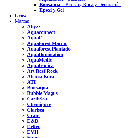
Bonsaqua
– Bonsáis, Roca y Decoración
Epoxi y Gel
Grow
Marcas
Abyzz
Aquaconnect
AquaEl
Aquaforest Marino
Aquaforest Plantado
AquaIlumination
AquaMedic
Aquatronica
Art Reef Rock
Atemia Koral
ATI
Bonsaqua
Bubble Magus
CaribSea
Chemipure
Clarisea
Cranc
D&D
Deltec
DVH
Equo