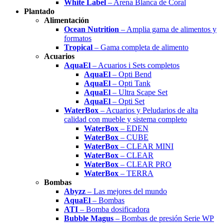
White Label
– Arena Blanca de Coral
Plantado
Alimentación
Ocean Nutrition
– Amplia gama de alimentos y
formatos
Tropical
– Gama completa de alimento
Acuarios
AquaEl
– Acuarios i Sets completos
AquaEl
– Opti Bend
AquaEl
– Opti Tank
AquaEl
– Ultra Scape Set
AquaEl
– Opti Set
WaterBox
– Acuarios y Peludarios de alta
calidad con mueble y sistema completo
WaterBox
– EDEN
WaterBox
– CUBE
WaterBox
– CLEAR MINI
WaterBox
– CLEAR
WaterBox
– CLEAR PRO
WaterBox
– TERRA
Bombas
Abyzz
– Las mejores del mundo
AquaEl
– Bombas
ATI
– Bomba dosificadora
Bubble Magus
– Bombas de presión Serie WP