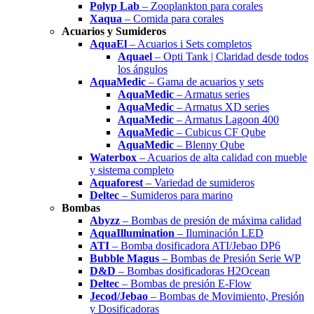
Polyp Lab
– Zooplankton para corales
Xaqua
– Comida para corales
Acuarios y Sumideros
AquaEl
– Acuarios i Sets completos
Aquael
– Opti Tank | Claridad desde todos
los ángulos
AquaMedic
– Gama de acuarios y sets
AquaMedic
– Armatus series
AquaMedic
– Armatus XD series
AquaMedic
– Armatus Lagoon 400
AquaMedic
– Cubicus CF Qube
AquaMedic
– Blenny Qube
Waterbox
– Acuarios de alta calidad con mueble
y sistema completo
Aquaforest
– Variedad de sumideros
Deltec
– Sumideros para marino
Bombas
Abyzz
– Bombas de presión de máxima calidad
AquaIllumination
– Iluminación LED
ATI
– Bomba dosificadora ATI/Jebao DP6
Bubble Magus
– Bombas de Presión Serie WP
D&D
– Bombas dosificadoras H2Ocean
Deltec
– Bombas de presión E-Flow
Jecod/Jebao
– Bombas de Movimiento, Presión
y Dosificadoras