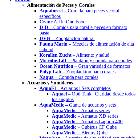
Alimentación de Peces y Corales
Aquaforest
– Comida para peces y coral
específicos
Cranc
All in One Food
D-D
– Comida para coral + peces en formato
pasta
DVH
– Zooplancton natural
Fauna Marin
– Mezclas de alimentación de alta
calidad
Korallen Zucht
– Alimento y salud
Microbe-Lift
– Plankton y comida para corales
Ocean Nutrition
– Gran variedad de formatos
Polyp Lab
– Zooplankton para corales
Xaqua
– Comida para corales
Acuarios y Sumideros
AquaEl
– Acuarios i Sets completos
Aquael
– Opti Tank | Claridad desde todos
los ángulos
AquaMedic
– Gama de acuarios y sets
AquaMedic
– Armatus series
AquaMedic
– Armatus XD series
AquaMedic
– Armatus Lagoon 400
AquaMedic
– Cubicus CF Qube
AquaMedic
– Blenny Qube