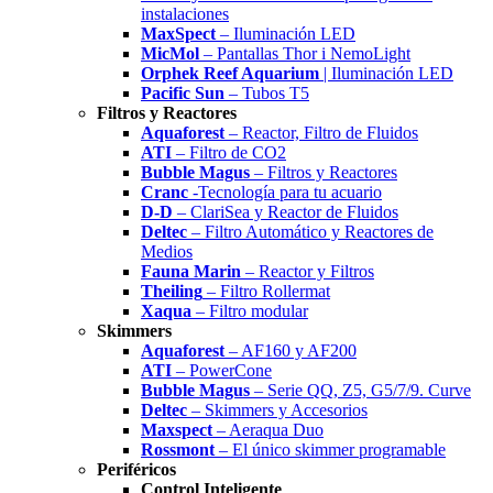
instalaciones
MaxSpect
– Iluminación LED
MicMol
– Pantallas Thor i NemoLight
Orphek Reef Aquarium
| Iluminación LED
Pacific Sun
– Tubos T5
Filtros y Reactores
Aquaforest
– Reactor, Filtro de Fluidos
ATI
– Filtro de CO2
Bubble Magus
– Filtros y Reactores
Cranc
-Tecnología para tu acuario
D-D
– ClariSea y Reactor de Fluidos
Deltec
– Filtro Automático y Reactores de
Medios
Fauna Marin
– Reactor y Filtros
Theiling
– Filtro Rollermat
Xaqua
– Filtro modular
Skimmers
Aquaforest
– AF160 y AF200
ATI
– PowerCone
Bubble Magus
– Serie QQ, Z5, G5/7/9. Curve
Deltec
– Skimmers y Accesorios
Maxspect
– Aeraqua Duo
Rossmont
– El único skimmer programable
Periféricos
Control Inteligente