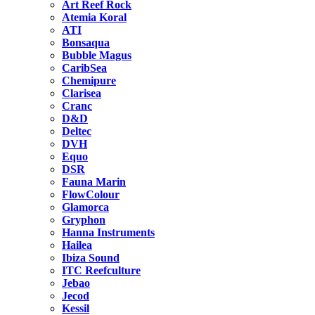
Art Reef Rock
Atemia Koral
ATI
Bonsaqua
Bubble Magus
CaribSea
Chemipure
Clarisea
Cranc
D&D
Deltec
DVH
Equo
DSR
Fauna Marin
FlowColour
Glamorca
Gryphon
Hanna Instruments
Hailea
Ibiza Sound
ITC Reefculture
Jebao
Jecod
Kessil