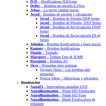
D-D
– Dosificadoras H2Ocean
Deltec
– Bombas de presión E-Flow
Jebao
– La mejor calidad precio
Jecod
– Bombas de presión y circulación
Jecod
– Bombas de Presión DEP Series
Jecod
– Bombas de Presión, DXP Series
Jecod
– Bombas de Recirculación DWP
Series
Jecod
– Bombas de Recirculación DLW
Series
Johnlen
– Bombas dosificadoras a buen precio
Kamoer
– Bombas dosificadoras
Mantis
– Tornado
Maxspect
– Turbine Duo & JUMP
Rossmont
– Bombas AC
Sicce
– Pequeñas pero matonas
Voyager Nano – Las bombas más
pequeñas
Syncra Silent – Silenciosas y eficientes.
Iluminación
AquaEl
– Innovadoras pantallas LED
Aquaillumination
– Prime HD Freshwater
Aquaillumination
– Prime HD Fuge
Aquaillumination
– Blade Freshwatwer &
refugium