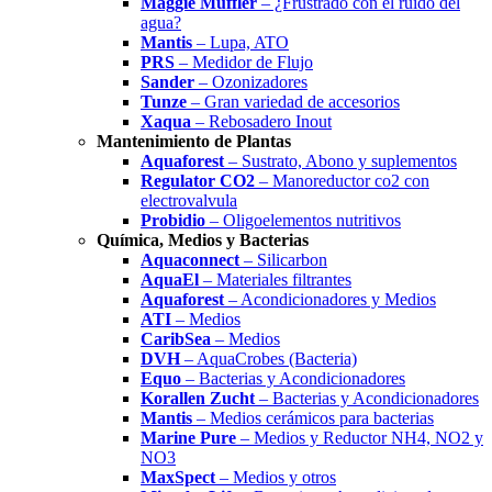
Maggie Muffler
– ¿Frustrado con el ruido del
agua?
Mantis
– Lupa, ATO
PRS
– Medidor de Flujo
Sander
– Ozonizadores
Tunze
– Gran variedad de accesorios
Xaqua
– Rebosadero Inout
Mantenimiento de Plantas
Aquaforest
– Sustrato, Abono y suplementos
Regulator CO2
– Manoreductor co2 con
electrovalvula
Probidio
– Oligoelementos nutritivos
Química, Medios y Bacterias
Aquaconnect
– Silicarbon
AquaEl
– Materiales filtrantes
Aquaforest
– Acondicionadores y Medios
ATI
– Medios
CaribSea
– Medios
DVH
– AquaCrobes (Bacteria)
Equo
– Bacterias y Acondicionadores
Korallen Zucht
– Bacterias y Acondicionadores
Mantis
– Medios cerámicos para bacterias
Marine Pure
– Medios y Reductor NH4, NO2 y
NO3
MaxSpect
– Medios y otros