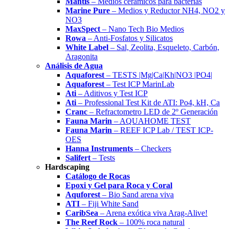
Mantis
– Medios cerámicos para bacterias
Marine Pure
– Medios y Reductor NH4, NO2 y
NO3
MaxSpect
– Nano Tech Bio Medios
Rowa
– Anti-Fosfatos y Silicatos
White Label
– Sal, Zeolita, Esqueleto, Carbón,
Aragonita
Análisis de Agua
Aquaforest
– TESTS |Mg|Ca|Kh|NO3 |PO4|
Aquaforest
– Test ICP MarinLab
Ati
– Aditivos y Test ICP
Ati
– Professional Test Kit de ATI: Po4, kH, Ca
Cranc
– Refractometro LED de 2º Generación
Fauna Marin
– AQUAHOME TEST
Fauna Marin
– REEF ICP Lab / TEST ICP-
OES
Hanna Instruments
– Checkers
Salifert
– Tests
Hardscaping
Catálogo de Rocas
Epoxi y Gel para Roca y Coral
Aquforest
– Bio Sand arena viva
ATI
– Fiji White Sand
CaribSea
– Arena exótica viva Arag-Alive!
The Reef Rock
– 100% roca natural