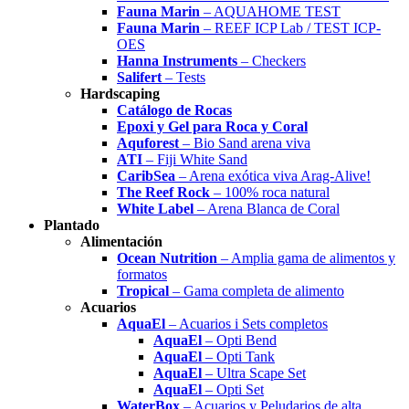
Fauna Marin
– AQUAHOME TEST
Fauna Marin
– REEF ICP Lab / TEST ICP-
OES
Hanna Instruments
– Checkers
Salifert
– Tests
Hardscaping
Catálogo de Rocas
Epoxi y Gel para Roca y Coral
Aquforest
– Bio Sand arena viva
ATI
– Fiji White Sand
CaribSea
– Arena exótica viva Arag-Alive!
The Reef Rock
– 100% roca natural
White Label
– Arena Blanca de Coral
Plantado
Alimentación
Ocean Nutrition
– Amplia gama de alimentos y
formatos
Tropical
– Gama completa de alimento
Acuarios
AquaEl
– Acuarios i Sets completos
AquaEl
– Opti Bend
AquaEl
– Opti Tank
AquaEl
– Ultra Scape Set
AquaEl
– Opti Set
WaterBox
– Acuarios y Peludarios de alta