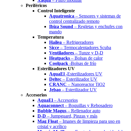
Xaqua
– Filtro modular
Periféricos
Control Inteligente
Aquatronica
– Sensores y sistemas de
control centralizado remoto
Ibiza Sound
– Regletas y enchufes con
mando
Temperatura
Hailea
– Refrigeradores
Sicce
– Termocalentadores Scuba
Ventiladores
– Tunze y D-D
Heatpacks
– Bolsas de calor
Coolpack
-Bolsas de frío
Esterilizadores UV
AquaEl
-Esterilizadores UV
Deltec
– Esterilizador UV
CRANC
– Nanoreactor TiO2
Jebao
– Esterilizador UV
Accesorios
AquaEl
– Accesorios
Aquaconnect
– Boquillas y Rebosadero
Bubble Magus
– Rellenador auto
D-D
– Jumpguard, Pinzas y más
Mag Float
– Imanes de limpieza para uso en
cristal y acrílico