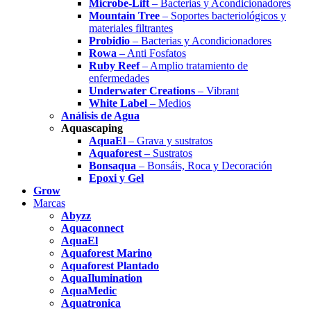
Microbe-Lift
– Bacterias y Acondicionadores
Mountain Tree
– Soportes bacteriológicos y
materiales filtrantes
Probidio
– Bacterias y Acondicionadores
Rowa
– Anti Fosfatos
Ruby Reef
– Amplio tratamiento de
enfermedades
Underwater Creations
– Vibrant
White Label
– Medios
Análisis de Agua
Aquascaping
AquaEl
– Grava y sustratos
Aquaforest
– Sustratos
Bonsaqua
– Bonsáis, Roca y Decoración
Epoxi y Gel
Grow
Marcas
Abyzz
Aquaconnect
AquaEl
Aquaforest Marino
Aquaforest Plantado
AquaIlumination
AquaMedic
Aquatronica