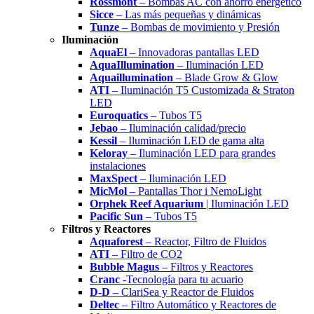
Rossmont
– Bombas AC con ahorro energético
Sicce
– Las más pequeñas y dinámicas
Tunze
– Bombas de movimiento y Presión
Iluminación
AquaEl
– Innovadoras pantallas LED
AquaIllumination
– Iluminación LED
Aquaillumination
– Blade Grow & Glow
ATI
– Iluminación T5 Customizada & Straton
LED
Euroquatics
– Tubos T5
Jebao
– Iluminación calidad/precio
Kessil
– Iluminación LED de gama alta
Keloray
– Iluminación LED para grandes
instalaciones
MaxSpect
– Iluminación LED
MicMol
– Pantallas Thor i NemoLight
Orphek Reef Aquarium
| Iluminación LED
Pacific Sun
– Tubos T5
Filtros y Reactores
Aquaforest
– Reactor, Filtro de Fluidos
ATI
– Filtro de CO2
Bubble Magus
– Filtros y Reactores
Cranc
-Tecnología para tu acuario
D-D
– ClariSea y Reactor de Fluidos
Deltec
– Filtro Automático y Reactores de