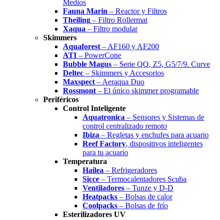
Medios
Fauna Marin
– Reactor y Filtros
Theiling
– Filtro Rollermat
Xaqua
– Filtro modular
Skimmers
Aquaforest
– AF160 y AF200
ATI
– PowerCone
Bubble Magus
– Serie QQ, Z5, G5/7/9. Curve
Deltec
– Skimmers y Accesorios
Maxspect
– Aeraqua Duo
Rossmont
– El único skimmer programable
Periféricos
Control Inteligente
Aquatronica
– Sensores y Sistemas de
control centralizado remoto
Ibiza
– Regletas y enchufes para acuario
Reef Factory
, dispositivos inteligentes
para tu acuario
Temperatura
Hailea
– Refrigeradores
Sicce
– Termocalentadores Scuba
Ventiladores
– Tunze y D-D
Heatpacks
– Bolsas de calor
Coolpacks
– Bolsas de frío
Esterilizadores UV