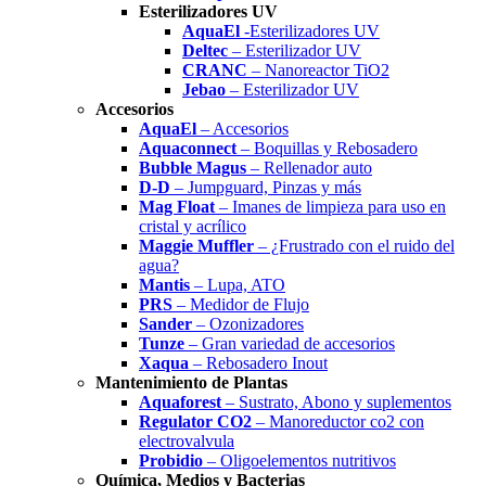
Esterilizadores UV
AquaEl
-Esterilizadores UV
Deltec
– Esterilizador UV
CRANC
– Nanoreactor TiO2
Jebao
– Esterilizador UV
Accesorios
AquaEl
– Accesorios
Aquaconnect
– Boquillas y Rebosadero
Bubble Magus
– Rellenador auto
D-D
– Jumpguard, Pinzas y más
Mag Float
– Imanes de limpieza para uso en
cristal y acrílico
Maggie Muffler
– ¿Frustrado con el ruido del
agua?
Mantis
– Lupa, ATO
PRS
– Medidor de Flujo
Sander
– Ozonizadores
Tunze
– Gran variedad de accesorios
Xaqua
– Rebosadero Inout
Mantenimiento de Plantas
Aquaforest
– Sustrato, Abono y suplementos
Regulator CO2
– Manoreductor co2 con
electrovalvula
Probidio
– Oligoelementos nutritivos
Química, Medios y Bacterias