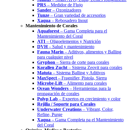
PRS
– Medidor de Flujo
Sander
– Ozonizadores
Tunze
– Gran variedad de accesorios
Xaqua
– Rebosadero Inout
Mantenimiento de Corales
Aquaforest
– Gama Completa para el
Mantenimiento del Coral
ATI
– Oligoelementos y Nutrición
DVH
– Salud y mantenimiento
Fauna Marin
– Aditivos, alimentos y Balling
para cualquier nivel
Gryphon
– Sierra de corte para corales
Korallen Zucht
– Sistema Zeovit para corales
Matuta
– Sistema Balling y Aditivos
MaxSpect
– Fragnifier, Pistola, Sierra
Microbe-Lift
– Alimento para corales
Ocean Wonders
– Herramientas para la
propagación de corales
Polyp Lab
– Expertos en crecimiento y color
Rejilla / Soporte para Corales
Underwater Creations
– Vibrant, Color,
Refine, Purge
Xaqua
– Gama Completa pa el Mantenimiento
del Coral