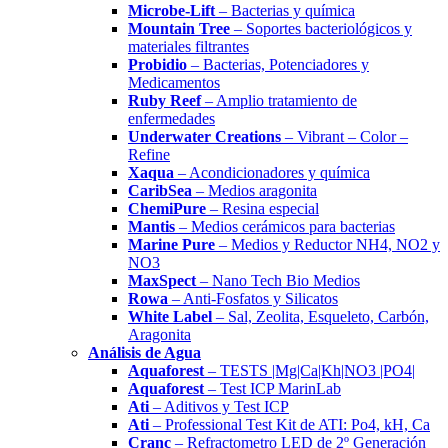
Microbe-Lift
– Bacterias y química
Mountain Tree
– Soportes bacteriológicos y
materiales filtrantes
Probidio
– Bacterias, Potenciadores y
Medicamentos
Ruby Reef
– Amplio tratamiento de
enfermedades
Underwater Creations
– Vibrant – Color –
Refine
Xaqua
– Acondicionadores y química
CaribSea
– Medios aragonita
ChemiPure
– Resina especial
Mantis
– Medios cerámicos para bacterias
Marine Pure
– Medios y Reductor NH4, NO2 y
NO3
MaxSpect
– Nano Tech Bio Medios
Rowa
– Anti-Fosfatos y Silicatos
White Label
– Sal, Zeolita, Esqueleto, Carbón,
Aragonita
Análisis de Agua
Aquaforest
– TESTS |Mg|Ca|Kh|NO3 |PO4|
Aquaforest
– Test ICP MarinLab
Ati
– Aditivos y Test ICP
Ati
– Professional Test Kit de ATI: Po4, kH, Ca
Cranc
– Refractometro LED de 2º Generación