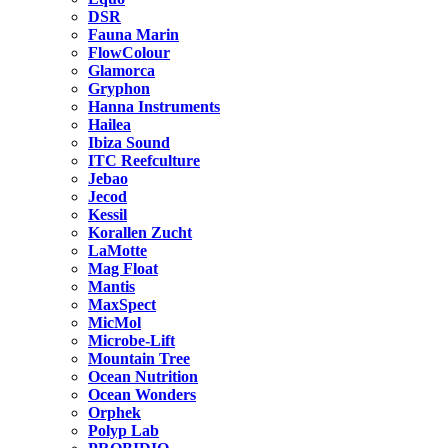
DSR
Fauna Marin
FlowColour
Glamorca
Gryphon
Hanna Instruments
Hailea
Ibiza Sound
ITC Reefculture
Jebao
Jecod
Kessil
Korallen Zucht
LaMotte
Mag Float
Mantis
MaxSpect
MicMol
Microbe-Lift
Mountain Tree
Ocean Nutrition
Ocean Wonders
Orphek
Polyp Lab