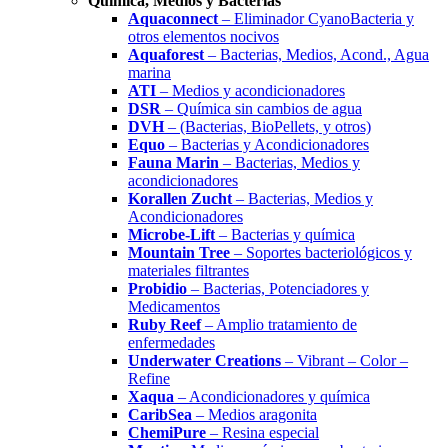
Química, Medios y Bacterias
Aquaconnect
– Eliminador CyanoBacteria y
otros elementos nocivos
Aquaforest
– Bacterias, Medios, Acond., Agua
marina
ATI
– Medios y acondicionadores
DSR
– Química sin cambios de agua
DVH
– (Bacterias, BioPellets, y otros)
Equo
– Bacterias y Acondicionadores
Fauna Marin
– Bacterias, Medios y
acondicionadores
Korallen Zucht
– Bacterias, Medios y
Acondicionadores
Microbe-Lift
– Bacterias y química
Mountain Tree
– Soportes bacteriológicos y
materiales filtrantes
Probidio
– Bacterias, Potenciadores y
Medicamentos
Ruby Reef
– Amplio tratamiento de
enfermedades
Underwater Creations
– Vibrant – Color –
Refine
Xaqua
– Acondicionadores y química
CaribSea
– Medios aragonita
ChemiPure
– Resina especial