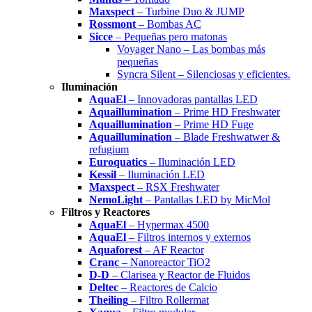
Maxspect
– Turbine Duo & JUMP
Rossmont
– Bombas AC
Sicce
– Pequeñas pero matonas
Voyager Nano – Las bombas más
pequeñas
Syncra Silent – Silenciosas y eficientes.
Iluminación
AquaEl
– Innovadoras pantallas LED
Aquaillumination
– Prime HD Freshwater
Aquaillumination
– Prime HD Fuge
Aquaillumination
– Blade Freshwatwer &
refugium
Euroquatics
– Iluminación LED
Kessil
– Iluminación LED
Maxspect
– RSX Freshwater
NemoLight
– Pantallas LED by MicMol
Filtros y Reactores
AquaEl
– Hypermax 4500
AquaEl
– Filtros internos y externos
Aquaforest
– AF Reactor
Cranc
– Nanoreactor TiO2
D-D
– Clarisea y Reactor de Fluidos
Deltec
– Reactores de Calcio
Theiling
– Filtro Rollermat