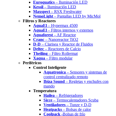
Euroquatics
– Iluminación LED
Kessil
– Iluminación LED
Maxspect
– RSX Freshwater
NemoLight
– Pantallas LED by MicMol
Filtros y Reactores
AquaEl
– Hypermax 4500
AquaEl
– Filtros internos y externos
Aquaforest
– AF Reactor
Cranc
– Nanoreactor TiO2
D-D
– Clarisea y Reactor de Fluidos
Deltec
– Reactores de Calcio
Theiling
– Filtro Rollermat
Xaqua
– Filtro modular
Periféricos
Control Inteligente
Aquatronica
– Sensores y sistemas de
control centralizado remoto
Ibiza Sound
– Regletas y enchufes con
mando
Temperatura
Hailea
– Refrigeradores
Sicce
– Termocalentadores Scuba
Ventiladores
– Tunze y D-D
Heatpacks
– Bolsas de calor
Coolpack
-Bolsas de frío