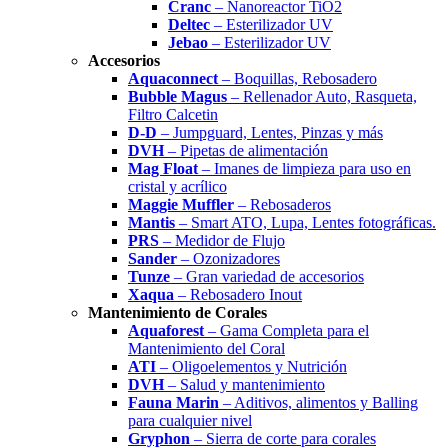
Cranc
– Nanoreactor TiO2
Deltec
– Esterilizador UV
Jebao
– Esterilizador UV
Accesorios
Aquaconnect
– Boquillas, Rebosadero
Bubble Magus
– Rellenador Auto, Rasqueta,
Filtro Calcetin
D-D
– Jumpguard, Lentes, Pinzas y más
DVH
– Pipetas de alimentación
Mag Float
– Imanes de limpieza para uso en
cristal y acrílico
Maggie Muffler
– Rebosaderos
Mantis
– Smart ATO, Lupa, Lentes fotográficas.
PRS
– Medidor de Flujo
Sander
– Ozonizadores
Tunze
– Gran variedad de accesorios
Xaqua
– Rebosadero Inout
Mantenimiento de Corales
Aquaforest
– Gama Completa para el
Mantenimiento del Coral
ATI
– Oligoelementos y Nutrición
DVH
– Salud y mantenimiento
Fauna Marin
– Aditivos, alimentos y Balling
para cualquier nivel
Gryphon
– Sierra de corte para corales