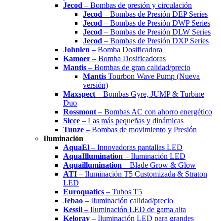
Jecod
– Bombas de presión y circulación
Jecod
– Bombas de Presión DEP Series
Jecod
– Bombas de Presión DWP Series
Jecod
– Bombas de Presión DLW Series
Jecod
– Bombas de Presión DXP Series
Johnlen
– Bomba Dosificadora
Kamoer
– Bomba Dosificadoras
Mantis
– Bombas de gran calidad/precio
Mantis
Tourbon Wave Pump (Nueva
versión)
Maxspect
– Bombas Gyre, JUMP & Turbine
Duo
Rossmont
– Bombas AC con ahorro energético
Sicce
– Las más pequeñas y dinámicas
Tunze
– Bombas de movimiento y Presión
Iluminación
AquaEl
– Innovadoras pantallas LED
AquaIllumination
– Iluminación LED
Aquaillumination
– Blade Grow & Glow
ATI
– Iluminación T5 Customizada & Straton
LED
Euroquatics
– Tubos T5
Jebao
– Iluminación calidad/precio
Kessil
– Iluminación LED de gama alta
Keloray
– Iluminación LED para grandes