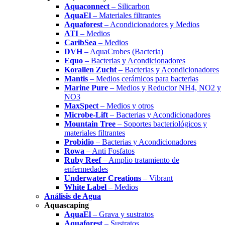
Aquaconnect
– Silicarbon
AquaEl
– Materiales filtrantes
Aquaforest
– Acondicionadores y Medios
ATI
– Medios
CaribSea
– Medios
DVH
– AquaCrobes (Bacteria)
Equo
– Bacterias y Acondicionadores
Korallen Zucht
– Bacterias y Acondicionadores
Mantis
– Medios cerámicos para bacterias
Marine Pure
– Medios y Reductor NH4, NO2 y
NO3
MaxSpect
– Medios y otros
Microbe-Lift
– Bacterias y Acondicionadores
Mountain Tree
– Soportes bacteriológicos y
materiales filtrantes
Probidio
– Bacterias y Acondicionadores
Rowa
– Anti Fosfatos
Ruby Reef
– Amplio tratamiento de
enfermedades
Underwater Creations
– Vibrant
White Label
– Medios
Análisis de Agua
Aquascaping
AquaEl
– Grava y sustratos
Aquaforest
– Sustratos