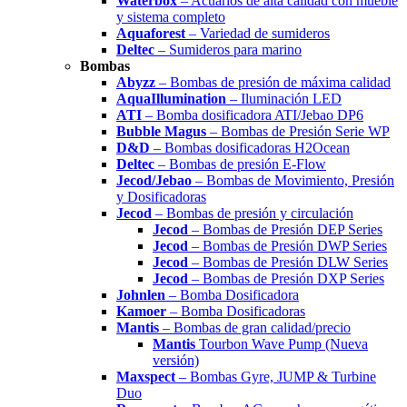
Waterbox
– Acuarios de alta calidad con mueble
y sistema completo
Aquaforest
– Variedad de sumideros
Deltec
– Sumideros para marino
Bombas
Abyzz
– Bombas de presión de máxima calidad
AquaIllumination
– Iluminación LED
ATI
– Bomba dosificadora ATI/Jebao DP6
Bubble Magus
– Bombas de Presión Serie WP
D&D
– Bombas dosificadoras H2Ocean
Deltec
– Bombas de presión E-Flow
Jecod/Jebao
– Bombas de Movimiento, Presión
y Dosificadoras
Jecod
– Bombas de presión y circulación
Jecod
– Bombas de Presión DEP Series
Jecod
– Bombas de Presión DWP Series
Jecod
– Bombas de Presión DLW Series
Jecod
– Bombas de Presión DXP Series
Johnlen
– Bomba Dosificadora
Kamoer
– Bomba Dosificadoras
Mantis
– Bombas de gran calidad/precio
Mantis
Tourbon Wave Pump (Nueva
versión)
Maxspect
– Bombas Gyre, JUMP & Turbine
Duo