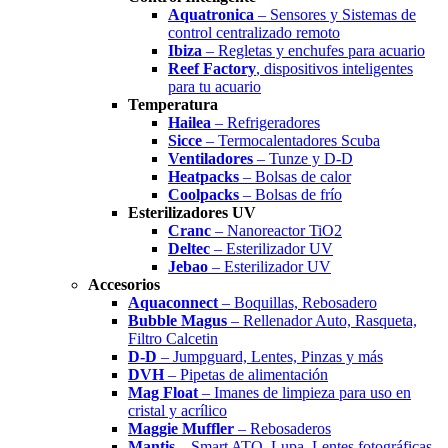
Aquatronica
– Sensores y Sistemas de
control centralizado remoto
Ibiza
– Regletas y enchufes para acuario
Reef Factory
, dispositivos inteligentes
para tu acuario
Temperatura
Hailea
– Refrigeradores
Sicce
– Termocalentadores Scuba
Ventiladores
– Tunze y D-D
Heatpacks
– Bolsas de calor
Coolpacks
– Bolsas de frío
Esterilizadores UV
Cranc
– Nanoreactor TiO2
Deltec
– Esterilizador UV
Jebao
– Esterilizador UV
Accesorios
Aquaconnect
– Boquillas, Rebosadero
Bubble Magus
– Rellenador Auto, Rasqueta,
Filtro Calcetin
D-D
– Jumpguard, Lentes, Pinzas y más
DVH
– Pipetas de alimentación
Mag Float
– Imanes de limpieza para uso en
cristal y acrílico
Maggie Muffler
– Rebosaderos
Mantis
– Smart ATO, Lupa, Lentes fotográficas.