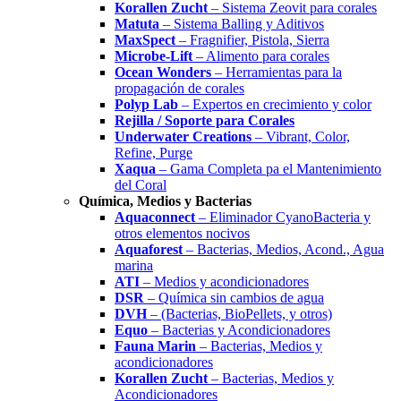
Korallen Zucht
– Sistema Zeovit para corales
Matuta
– Sistema Balling y Aditivos
MaxSpect
– Fragnifier, Pistola, Sierra
Microbe-Lift
– Alimento para corales
Ocean Wonders
– Herramientas para la
propagación de corales
Polyp Lab
– Expertos en crecimiento y color
Rejilla / Soporte para Corales
Underwater Creations
– Vibrant, Color,
Refine, Purge
Xaqua
– Gama Completa pa el Mantenimiento
del Coral
Química, Medios y Bacterias
Aquaconnect
– Eliminador CyanoBacteria y
otros elementos nocivos
Aquaforest
– Bacterias, Medios, Acond., Agua
marina
ATI
– Medios y acondicionadores
DSR
– Química sin cambios de agua
DVH
– (Bacterias, BioPellets, y otros)
Equo
– Bacterias y Acondicionadores
Fauna Marin
– Bacterias, Medios y
acondicionadores
Korallen Zucht
– Bacterias, Medios y
Acondicionadores