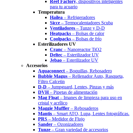
Reef Factory
, dispositivos inteligentes
para tu acuario
Temperatura
Hailea
– Refrigeradores
Sicce
– Termocalentadores Scuba
Ventiladores
– Tunze y D-D
Heatpacks
– Bolsas de calor
Coolpacks
– Bolsas de frío
Esterilizadores UV
Cranc
– Nanoreactor TiO2
Deltec
– Esterilizador UV
Jebao
– Esterilizador UV
Accesorios
Aquaconnect
– Boquillas, Rebosadero
Bubble Magus
– Rellenador Auto, Rasqueta,
Filtro Calcetin
D-D
– Jumpguard, Lentes, Pinzas y más
DVH
– Pipetas de alimentación
Mag Float
– Imanes de limpieza para uso en
cristal y acrílico
Maggie Muffler
– Rebosaderos
Mantis
– Smart ATO, Lupa, Lentes fotográficas.
PRS
– Medidor de Flujo
Sander
– Ozonizadores
Tunze
– Gran variedad de accesorios