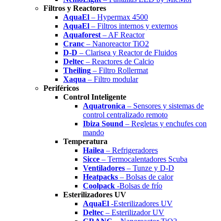
Filtros y Reactores
AquaEl
– Hypermax 4500
AquaEl
– Filtros internos y externos
Aquaforest
– AF Reactor
Cranc
– Nanoreactor TiO2
D-D
– Clarisea y Reactor de Fluidos
Deltec
– Reactores de Calcio
Theiling
– Filtro Rollermat
Xaqua
– Filtro modular
Periféricos
Control Inteligente
Aquatronica
– Sensores y sistemas de
control centralizado remoto
Ibiza Sound
– Regletas y enchufes con
mando
Temperatura
Hailea
– Refrigeradores
Sicce
– Termocalentadores Scuba
Ventiladores
– Tunze y D-D
Heatpacks
– Bolsas de calor
Coolpack
-Bolsas de frío
Esterilizadores UV
AquaEl
-Esterilizadores UV
Deltec
– Esterilizador UV