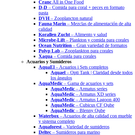
Cranc
All in One Food
D-D
– Comida para coral + peces en formato
pasta
DVH
– Zooplancton natural
Fauna Marin
– Mezclas de alimentación de alta
calidad
Korallen Zucht
– Alimento y salud
Microbe-Lift
– Plankton y comida para corales
Ocean Nutrition
– Gran variedad de formatos
Polyp Lab
– Zooplankton para corales
Xaqua
– Comida para corales
Acuarios y Sumideros
AquaEl
– Acuarios i Sets completos
Aquael
– Opti Tank | Claridad desde todos
los ángulos
AquaMedic
– Gama de acuarios y sets
AquaMedic
– Armatus series
AquaMedic
– Armatus XD series
AquaMedic
– Armatus Lagoon 400
AquaMedic
– Cubicus CF Qube
AquaMedic
– Blenny Qube
Waterbox
– Acuarios de alta calidad con mueble
y sistema completo
Aquaforest
– Variedad de sumideros
Deltec
– Sumideros para marino