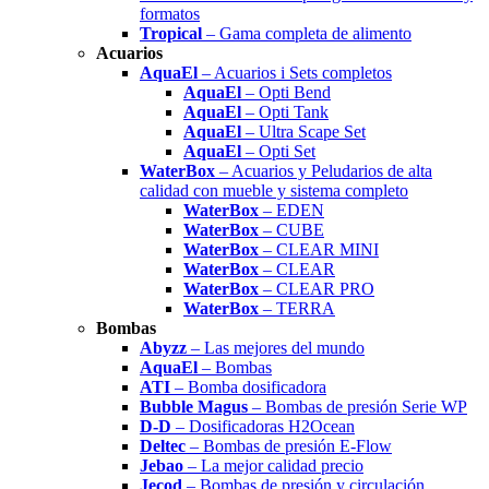
formatos
Tropical
– Gama completa de alimento
Acuarios
AquaEl
– Acuarios i Sets completos
AquaEl
– Opti Bend
AquaEl
– Opti Tank
AquaEl
– Ultra Scape Set
AquaEl
– Opti Set
WaterBox
– Acuarios y Peludarios de alta
calidad con mueble y sistema completo
WaterBox
– EDEN
WaterBox
– CUBE
WaterBox
– CLEAR MINI
WaterBox
– CLEAR
WaterBox
– CLEAR PRO
WaterBox
– TERRA
Bombas
Abyzz
– Las mejores del mundo
AquaEl
– Bombas
ATI
– Bomba dosificadora
Bubble Magus
– Bombas de presión Serie WP
D-D
– Dosificadoras H2Ocean
Deltec
– Bombas de presión E-Flow
Jebao
– La mejor calidad precio
Jecod
– Bombas de presión y circulación