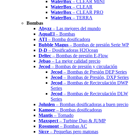
WaterBox
– CLEAR MINI
WaterBox
– CLEAR
WaterBox
– CLEAR PRO
WaterBox
– TERRA
Bombas
Abyzz
– Las mejores del mundo
AquaEl
– Bombas
ATI
– Bomba dosificadora
Bubble Magus
– Bombas de presión Serie WP
D-D
– Dosificadoras H2Ocean
Deltec
– Bombas de presión E-Flow
Jebao
– La mejor calidad precio
Jecod
– Bombas de presión y circulación
Jecod
– Bombas de Presión DEP Series
Jecod
– Bombas de Presión, DXP Series
Jecod
– Bombas de Recirculación DWP
Series
Jecod
– Bombas de Recirculación DLW
Series
Johnlen
– Bombas dosificadoras a buen precio
Kamoer
– Bombas dosificadoras
Mantis
– Tornado
Maxspect
– Turbine Duo & JUMP
Rossmont
– Bombas AC
Sicce
– Pequeñas pero matonas