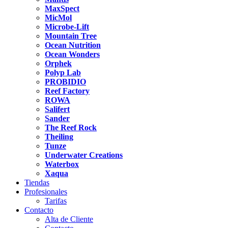
MaxSpect
MicMol
Microbe-Lift
Mountain Tree
Ocean Nutrition
Ocean Wonders
Orphek
Polyp Lab
PROBIDIO
Reef Factory
ROWA
Salifert
Sander
The Reef Rock
Theiling
Tunze
Underwater Creations
Waterbox
Xaqua
Tiendas
Profesionales
Tarifas
Contacto
Alta de Cliente