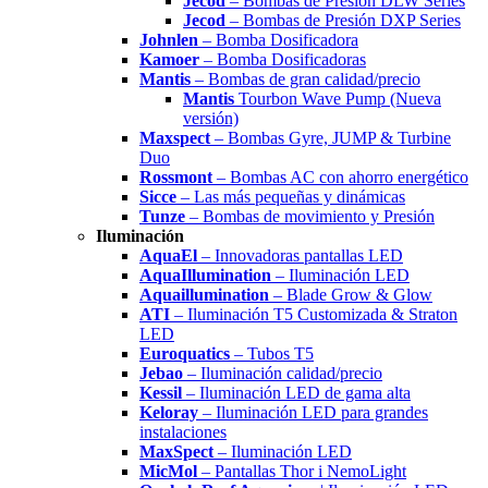
Jecod
– Bombas de Presión DLW Series
Jecod
– Bombas de Presión DXP Series
Johnlen
– Bomba Dosificadora
Kamoer
– Bomba Dosificadoras
Mantis
– Bombas de gran calidad/precio
Mantis
Tourbon Wave Pump (Nueva
versión)
Maxspect
– Bombas Gyre, JUMP & Turbine
Duo
Rossmont
– Bombas AC con ahorro energético
Sicce
– Las más pequeñas y dinámicas
Tunze
– Bombas de movimiento y Presión
Iluminación
AquaEl
– Innovadoras pantallas LED
AquaIllumination
– Iluminación LED
Aquaillumination
– Blade Grow & Glow
ATI
– Iluminación T5 Customizada & Straton
LED
Euroquatics
– Tubos T5
Jebao
– Iluminación calidad/precio
Kessil
– Iluminación LED de gama alta
Keloray
– Iluminación LED para grandes
instalaciones
MaxSpect
– Iluminación LED
MicMol
– Pantallas Thor i NemoLight