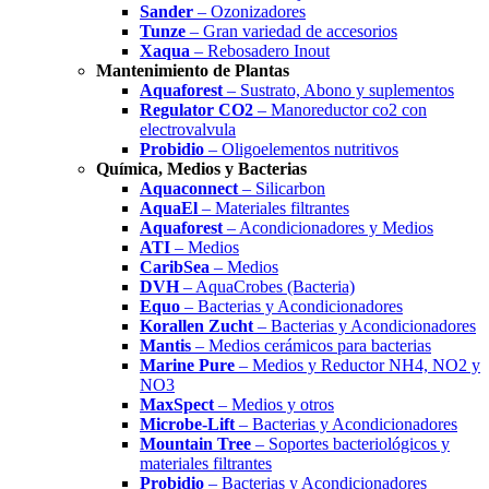
Sander
– Ozonizadores
Tunze
– Gran variedad de accesorios
Xaqua
– Rebosadero Inout
Mantenimiento de Plantas
Aquaforest
– Sustrato, Abono y suplementos
Regulator CO2
– Manoreductor co2 con
electrovalvula
Probidio
– Oligoelementos nutritivos
Química, Medios y Bacterias
Aquaconnect
– Silicarbon
AquaEl
– Materiales filtrantes
Aquaforest
– Acondicionadores y Medios
ATI
– Medios
CaribSea
– Medios
DVH
– AquaCrobes (Bacteria)
Equo
– Bacterias y Acondicionadores
Korallen Zucht
– Bacterias y Acondicionadores
Mantis
– Medios cerámicos para bacterias
Marine Pure
– Medios y Reductor NH4, NO2 y
NO3
MaxSpect
– Medios y otros
Microbe-Lift
– Bacterias y Acondicionadores
Mountain Tree
– Soportes bacteriológicos y
materiales filtrantes
Probidio
– Bacterias y Acondicionadores