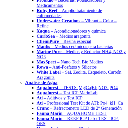
Probidio
– Bacterias, Potenciadores y
Medicamentos
Ruby Reef
– Amplio tratamiento de
enfermedades
Underwater Creations
– Vibrant – Color –
Refine
Xaqua
– Acondicionadores y química
CaribSea
– Medios aragonita
ChemiPure
– Resina especial
Mantis
– Medios cerámicos para bacterias
Marine Pure
– Medios y Reductor NH4, NO2 y
NO3
MaxSpect
– Nano Tech Bio Medios
Rowa
– Anti-Fosfatos y Silicatos
White Label
– Sal, Zeolita, Esqueleto, Carbón,
Aragonita
Análisis de Agua
Aquaforest
– TESTS |Mg|Ca|Kh|NO3 |PO4|
Aquaforest
– Test ICP MarinLab
Ati
– Aditivos y Test ICP
Ati
– Professional Test Kit de ATI: Po4, kH, Ca
Cranc
– Refractometro LED de 2º Generación
Fauna Marin
– AQUAHOME TEST
Fauna Marin
– REEF ICP Lab / TEST ICP-
OES