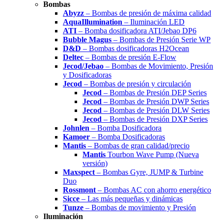
Bombas
Abyzz
– Bombas de presión de máxima calidad
AquaIllumination
– Iluminación LED
ATI
– Bomba dosificadora ATI/Jebao DP6
Bubble Magus
– Bombas de Presión Serie WP
D&D
– Bombas dosificadoras H2Ocean
Deltec
– Bombas de presión E-Flow
Jecod/Jebao
– Bombas de Movimiento, Presión
y Dosificadoras
Jecod
– Bombas de presión y circulación
Jecod
– Bombas de Presión DEP Series
Jecod
– Bombas de Presión DWP Series
Jecod
– Bombas de Presión DLW Series
Jecod
– Bombas de Presión DXP Series
Johnlen
– Bomba Dosificadora
Kamoer
– Bomba Dosificadoras
Mantis
– Bombas de gran calidad/precio
Mantis
Tourbon Wave Pump (Nueva
versión)
Maxspect
– Bombas Gyre, JUMP & Turbine
Duo
Rossmont
– Bombas AC con ahorro energético
Sicce
– Las más pequeñas y dinámicas
Tunze
– Bombas de movimiento y Presión
Iluminación