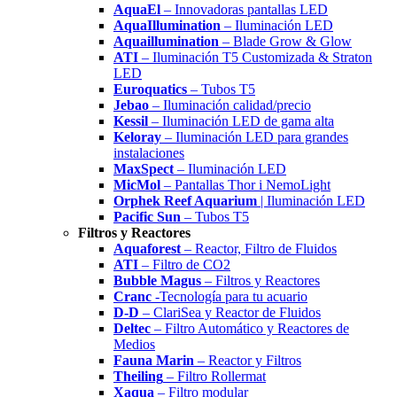
AquaEl
– Innovadoras pantallas LED
AquaIllumination
– Iluminación LED
Aquaillumination
– Blade Grow & Glow
ATI
– Iluminación T5 Customizada & Straton
LED
Euroquatics
– Tubos T5
Jebao
– Iluminación calidad/precio
Kessil
– Iluminación LED de gama alta
Keloray
– Iluminación LED para grandes
instalaciones
MaxSpect
– Iluminación LED
MicMol
– Pantallas Thor i NemoLight
Orphek Reef Aquarium
| Iluminación LED
Pacific Sun
– Tubos T5
Filtros y Reactores
Aquaforest
– Reactor, Filtro de Fluidos
ATI
– Filtro de CO2
Bubble Magus
– Filtros y Reactores
Cranc
-Tecnología para tu acuario
D-D
– ClariSea y Reactor de Fluidos
Deltec
– Filtro Automático y Reactores de
Medios
Fauna Marin
– Reactor y Filtros
Theiling
– Filtro Rollermat
Xaqua
– Filtro modular