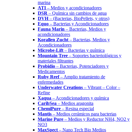
marina
ATI
– Medios y acondicionadores
DSR
– Química sin cambios de agua
DVH
– (Bacterias, BioPellets, y otros)
Equo
– Bacterias y Acondicionadores
Fauna Marin
– Bacterias, Medios y
acondicionadores
Korallen Zucht
– Bacterias, Medios y
Acondicionadores
Microbe-Lift
– Bacterias y química
Mountain Tree
– Soportes bacteriológicos y
materiales filtrantes
Probidio
– Bacterias, Potenciadores y
Medicamentos
Ruby Reef
– Amplio tratamiento de
enfermedades
Underwater Creations
– Vibrant – Color –
Refine
Xaqua
– Acondicionadores y química
CaribSea
– Medios aragonita
ChemiPure
– Resina especial
Mantis
– Medios cerámicos para bacterias
Marine Pure
– Medios y Reductor NH4, NO2 y
NO3
MaxSpect
– Nano Tech Bio Medios