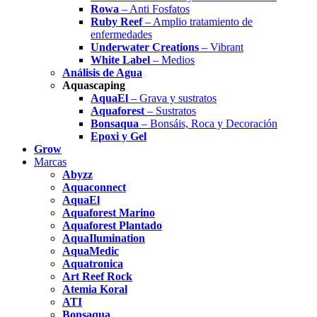
Rowa
– Anti Fosfatos
Ruby Reef
– Amplio tratamiento de
enfermedades
Underwater Creations
– Vibrant
White Label
– Medios
Análisis de Agua
Aquascaping
AquaEl
– Grava y sustratos
Aquaforest
– Sustratos
Bonsaqua
– Bonsáis, Roca y Decoración
Epoxi y Gel
Grow
Marcas
Abyzz
Aquaconnect
AquaEl
Aquaforest Marino
Aquaforest Plantado
AquaIlumination
AquaMedic
Aquatronica
Art Reef Rock
Atemia Koral
ATI
Bonsaqua