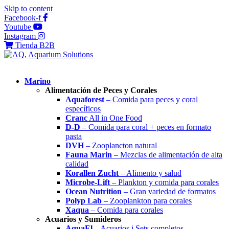
Skip to content
Facebook-f
Youtube
Instagram
Tienda B2B
Marino
Alimentación de Peces y Corales
Aquaforest
– Comida para peces y coral
específicos
Cranc
All in One Food
D-D
– Comida para coral + peces en formato
pasta
DVH
– Zooplancton natural
Fauna Marin
– Mezclas de alimentación de alta
calidad
Korallen Zucht
– Alimento y salud
Microbe-Lift
– Plankton y comida para corales
Ocean Nutrition
– Gran variedad de formatos
Polyp Lab
– Zooplankton para corales
Xaqua
– Comida para corales
Acuarios y Sumideros
AquaEl
– Acuarios i Sets completos