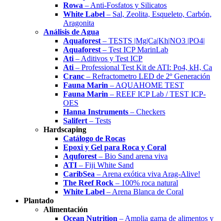
Rowa
– Anti-Fosfatos y Silicatos
White Label
– Sal, Zeolita, Esqueleto, Carbón,
Aragonita
Análisis de Agua
Aquaforest
– TESTS |Mg|Ca|Kh|NO3 |PO4|
Aquaforest
– Test ICP MarinLab
Ati
– Aditivos y Test ICP
Ati
– Professional Test Kit de ATI: Po4, kH, Ca
Cranc
– Refractometro LED de 2º Generación
Fauna Marin
– AQUAHOME TEST
Fauna Marin
– REEF ICP Lab / TEST ICP-
OES
Hanna Instruments
– Checkers
Salifert
– Tests
Hardscaping
Catálogo de Rocas
Epoxi y Gel para Roca y Coral
Aquforest
– Bio Sand arena viva
ATI
– Fiji White Sand
CaribSea
– Arena exótica viva Arag-Alive!
The Reef Rock
– 100% roca natural
White Label
– Arena Blanca de Coral
Plantado
Alimentación
Ocean Nutrition
– Amplia gama de alimentos y