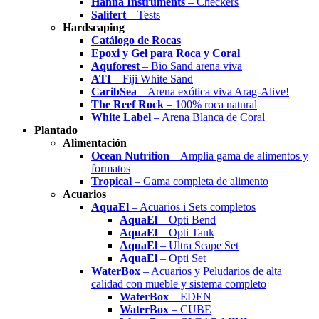
Hanna Instruments
– Checkers
Salifert
– Tests
Hardscaping
Catálogo de Rocas
Epoxi y Gel para Roca y Coral
Aquforest
– Bio Sand arena viva
ATI
– Fiji White Sand
CaribSea
– Arena exótica viva Arag-Alive!
The Reef Rock
– 100% roca natural
White Label
– Arena Blanca de Coral
Plantado
Alimentación
Ocean Nutrition
– Amplia gama de alimentos y
formatos
Tropical
– Gama completa de alimento
Acuarios
AquaEl
– Acuarios i Sets completos
AquaEl
– Opti Bend
AquaEl
– Opti Tank
AquaEl
– Ultra Scape Set
AquaEl
– Opti Set
WaterBox
– Acuarios y Peludarios de alta
calidad con mueble y sistema completo
WaterBox
– EDEN
WaterBox
– CUBE