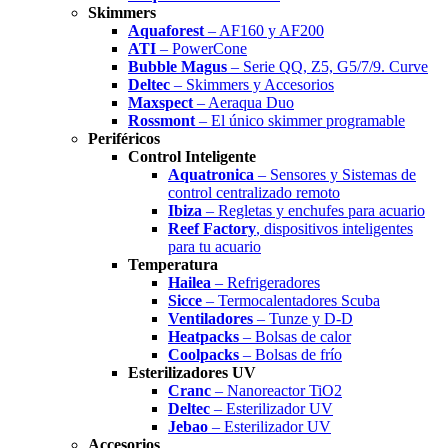
Skimmers
Aquaforest
– AF160 y AF200
ATI
– PowerCone
Bubble Magus
– Serie QQ, Z5, G5/7/9. Curve
Deltec
– Skimmers y Accesorios
Maxspect
– Aeraqua Duo
Rossmont
– El único skimmer programable
Periféricos
Control Inteligente
Aquatronica
– Sensores y Sistemas de
control centralizado remoto
Ibiza
– Regletas y enchufes para acuario
Reef Factory
, dispositivos inteligentes
para tu acuario
Temperatura
Hailea
– Refrigeradores
Sicce
– Termocalentadores Scuba
Ventiladores
– Tunze y D-D
Heatpacks
– Bolsas de calor
Coolpacks
– Bolsas de frío
Esterilizadores UV
Cranc
– Nanoreactor TiO2
Deltec
– Esterilizador UV
Jebao
– Esterilizador UV
Accesorios