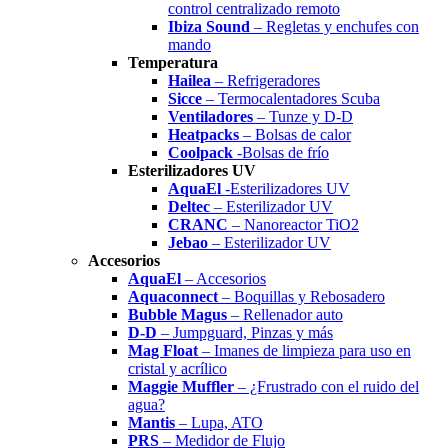
control centralizado remoto
Ibiza Sound
– Regletas y enchufes con
mando
Temperatura
Hailea
– Refrigeradores
Sicce
– Termocalentadores Scuba
Ventiladores
– Tunze y D-D
Heatpacks
– Bolsas de calor
Coolpack
-Bolsas de frío
Esterilizadores UV
AquaEl
-Esterilizadores UV
Deltec
– Esterilizador UV
CRANC
– Nanoreactor TiO2
Jebao
– Esterilizador UV
Accesorios
AquaEl
– Accesorios
Aquaconnect
– Boquillas y Rebosadero
Bubble Magus
– Rellenador auto
D-D
– Jumpguard, Pinzas y más
Mag Float
– Imanes de limpieza para uso en
cristal y acrílico
Maggie Muffler
– ¿Frustrado con el ruido del
agua?
Mantis
– Lupa, ATO
PRS
– Medidor de Flujo