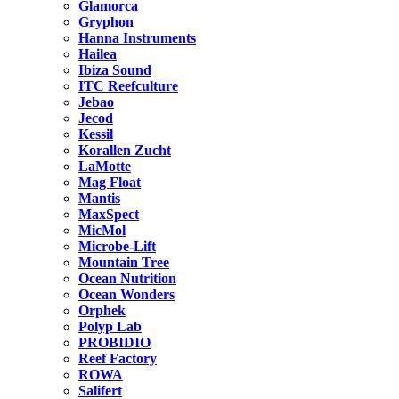
Glamorca
Gryphon
Hanna Instruments
Hailea
Ibiza Sound
ITC Reefculture
Jebao
Jecod
Kessil
Korallen Zucht
LaMotte
Mag Float
Mantis
MaxSpect
MicMol
Microbe-Lift
Mountain Tree
Ocean Nutrition
Ocean Wonders
Orphek
Polyp Lab
PROBIDIO
Reef Factory
ROWA
Salifert