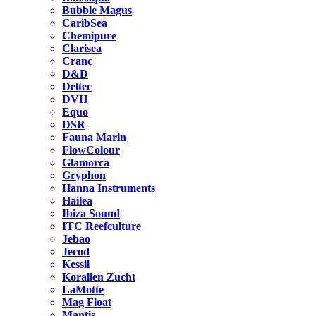
Bubble Magus
CaribSea
Chemipure
Clarisea
Cranc
D&D
Deltec
DVH
Equo
DSR
Fauna Marin
FlowColour
Glamorca
Gryphon
Hanna Instruments
Hailea
Ibiza Sound
ITC Reefculture
Jebao
Jecod
Kessil
Korallen Zucht
LaMotte
Mag Float
Mantis