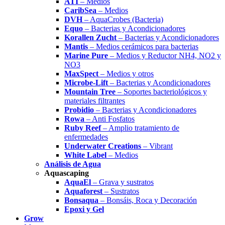
ATI
– Medios
CaribSea
– Medios
DVH
– AquaCrobes (Bacteria)
Equo
– Bacterias y Acondicionadores
Korallen Zucht
– Bacterias y Acondicionadores
Mantis
– Medios cerámicos para bacterias
Marine Pure
– Medios y Reductor NH4, NO2 y
NO3
MaxSpect
– Medios y otros
Microbe-Lift
– Bacterias y Acondicionadores
Mountain Tree
– Soportes bacteriológicos y
materiales filtrantes
Probidio
– Bacterias y Acondicionadores
Rowa
– Anti Fosfatos
Ruby Reef
– Amplio tratamiento de
enfermedades
Underwater Creations
– Vibrant
White Label
– Medios
Análisis de Agua
Aquascaping
AquaEl
– Grava y sustratos
Aquaforest
– Sustratos
Bonsaqua
– Bonsáis, Roca y Decoración
Epoxi y Gel
Grow