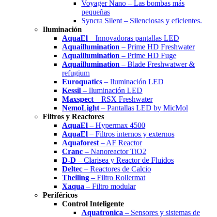
Voyager Nano – Las bombas más
pequeñas
Syncra Silent – Silenciosas y eficientes.
Iluminación
AquaEl
– Innovadoras pantallas LED
Aquaillumination
– Prime HD Freshwater
Aquaillumination
– Prime HD Fuge
Aquaillumination
– Blade Freshwatwer &
refugium
Euroquatics
– Iluminación LED
Kessil
– Iluminación LED
Maxspect
– RSX Freshwater
NemoLight
– Pantallas LED by MicMol
Filtros y Reactores
AquaEl
– Hypermax 4500
AquaEl
– Filtros internos y externos
Aquaforest
– AF Reactor
Cranc
– Nanoreactor TiO2
D-D
– Clarisea y Reactor de Fluidos
Deltec
– Reactores de Calcio
Theiling
– Filtro Rollermat
Xaqua
– Filtro modular
Periféricos
Control Inteligente
Aquatronica
– Sensores y sistemas de