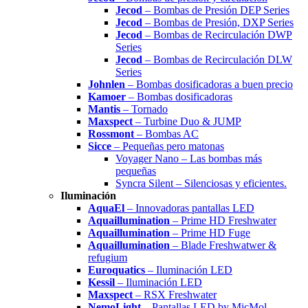
Jecod
– Bombas de Presión DEP Series
Jecod
– Bombas de Presión, DXP Series
Jecod
– Bombas de Recirculación DWP
Series
Jecod
– Bombas de Recirculación DLW
Series
Johnlen
– Bombas dosificadoras a buen precio
Kamoer
– Bombas dosificadoras
Mantis
– Tornado
Maxspect
– Turbine Duo & JUMP
Rossmont
– Bombas AC
Sicce
– Pequeñas pero matonas
Voyager Nano – Las bombas más
pequeñas
Syncra Silent – Silenciosas y eficientes.
Iluminación
AquaEl
– Innovadoras pantallas LED
Aquaillumination
– Prime HD Freshwater
Aquaillumination
– Prime HD Fuge
Aquaillumination
– Blade Freshwatwer &
refugium
Euroquatics
– Iluminación LED
Kessil
– Iluminación LED
Maxspect
– RSX Freshwater
NemoLight
– Pantallas LED by MicMol