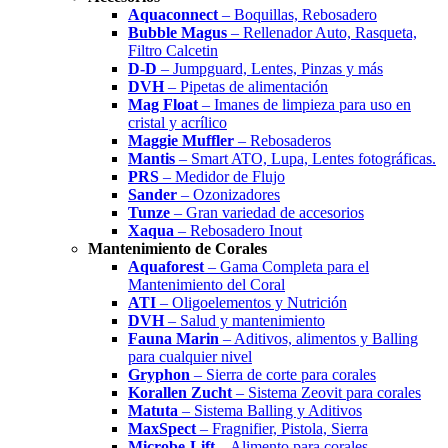
Aquaconnect
– Boquillas, Rebosadero
Bubble Magus
– Rellenador Auto, Rasqueta,
Filtro Calcetin
D-D
– Jumpguard, Lentes, Pinzas y más
DVH
– Pipetas de alimentación
Mag Float
– Imanes de limpieza para uso en
cristal y acrílico
Maggie Muffler
– Rebosaderos
Mantis
– Smart ATO, Lupa, Lentes fotográficas.
PRS
– Medidor de Flujo
Sander
– Ozonizadores
Tunze
– Gran variedad de accesorios
Xaqua
– Rebosadero Inout
Mantenimiento de Corales
Aquaforest
– Gama Completa para el
Mantenimiento del Coral
ATI
– Oligoelementos y Nutrición
DVH
– Salud y mantenimiento
Fauna Marin
– Aditivos, alimentos y Balling
para cualquier nivel
Gryphon
– Sierra de corte para corales
Korallen Zucht
– Sistema Zeovit para corales
Matuta
– Sistema Balling y Aditivos
MaxSpect
– Fragnifier, Pistola, Sierra
Microbe-Lift
– Alimento para corales