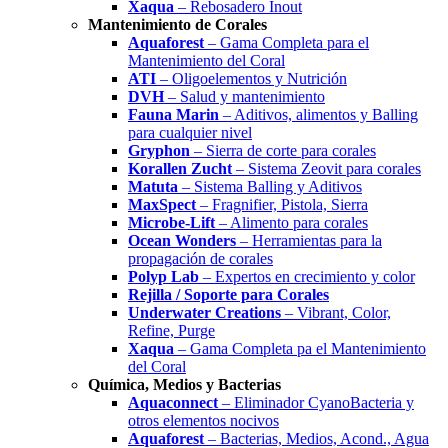
Xaqua
– Rebosadero Inout
Mantenimiento de Corales
Aquaforest
– Gama Completa para el
Mantenimiento del Coral
ATI
– Oligoelementos y Nutrición
DVH
– Salud y mantenimiento
Fauna Marin
– Aditivos, alimentos y Balling
para cualquier nivel
Gryphon
– Sierra de corte para corales
Korallen Zucht
– Sistema Zeovit para corales
Matuta
– Sistema Balling y Aditivos
MaxSpect
– Fragnifier, Pistola, Sierra
Microbe-Lift
– Alimento para corales
Ocean Wonders
– Herramientas para la
propagación de corales
Polyp Lab
– Expertos en crecimiento y color
Rejilla / Soporte para Corales
Underwater Creations
– Vibrant, Color,
Refine, Purge
Xaqua
– Gama Completa pa el Mantenimiento
del Coral
Química, Medios y Bacterias
Aquaconnect
– Eliminador CyanoBacteria y
otros elementos nocivos
Aquaforest
– Bacterias, Medios, Acond., Agua