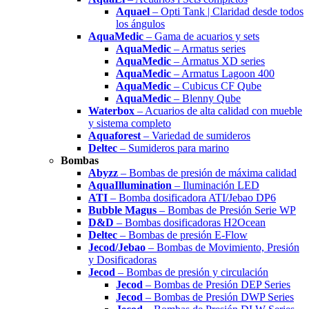
Aquael
– Opti Tank | Claridad desde todos
los ángulos
AquaMedic
– Gama de acuarios y sets
AquaMedic
– Armatus series
AquaMedic
– Armatus XD series
AquaMedic
– Armatus Lagoon 400
AquaMedic
– Cubicus CF Qube
AquaMedic
– Blenny Qube
Waterbox
– Acuarios de alta calidad con mueble
y sistema completo
Aquaforest
– Variedad de sumideros
Deltec
– Sumideros para marino
Bombas
Abyzz
– Bombas de presión de máxima calidad
AquaIllumination
– Iluminación LED
ATI
– Bomba dosificadora ATI/Jebao DP6
Bubble Magus
– Bombas de Presión Serie WP
D&D
– Bombas dosificadoras H2Ocean
Deltec
– Bombas de presión E-Flow
Jecod/Jebao
– Bombas de Movimiento, Presión
y Dosificadoras
Jecod
– Bombas de presión y circulación
Jecod
– Bombas de Presión DEP Series
Jecod
– Bombas de Presión DWP Series