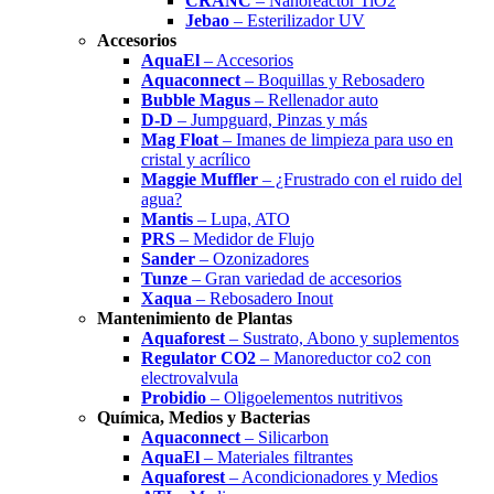
CRANC
– Nanoreactor TiO2
Jebao
– Esterilizador UV
Accesorios
AquaEl
– Accesorios
Aquaconnect
– Boquillas y Rebosadero
Bubble Magus
– Rellenador auto
D-D
– Jumpguard, Pinzas y más
Mag Float
– Imanes de limpieza para uso en
cristal y acrílico
Maggie Muffler
– ¿Frustrado con el ruido del
agua?
Mantis
– Lupa, ATO
PRS
– Medidor de Flujo
Sander
– Ozonizadores
Tunze
– Gran variedad de accesorios
Xaqua
– Rebosadero Inout
Mantenimiento de Plantas
Aquaforest
– Sustrato, Abono y suplementos
Regulator CO2
– Manoreductor co2 con
electrovalvula
Probidio
– Oligoelementos nutritivos
Química, Medios y Bacterias
Aquaconnect
– Silicarbon
AquaEl
– Materiales filtrantes
Aquaforest
– Acondicionadores y Medios