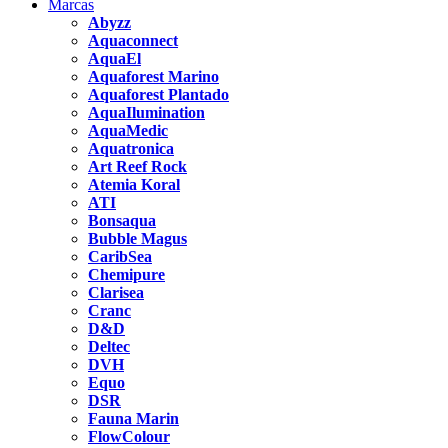
Marcas
Abyzz
Aquaconnect
AquaEl
Aquaforest Marino
Aquaforest Plantado
AquaIlumination
AquaMedic
Aquatronica
Art Reef Rock
Atemia Koral
ATI
Bonsaqua
Bubble Magus
CaribSea
Chemipure
Clarisea
Cranc
D&D
Deltec
DVH
Equo
DSR
Fauna Marin
FlowColour