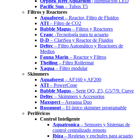
Orphek Reef Aquarium
| Iluminación LED
Pacific Sun
– Tubos T5
Filtros y Reactores
Aquaforest
– Reactor, Filtro de Fluidos
ATI
– Filtro de CO2
Bubble Magus
– Filtros y Reactores
Cranc
-Tecnología para tu acuario
D-D
– ClariSea y Reactor de Fluidos
Deltec
– Filtro Automático y Reactores de
Medios
Fauna Marin
– Reactor y Filtros
Theiling
– Filtro Rollermat
Xaqua
– Filtro modular
Skimmers
Aquaforest
– AF160 y AF200
ATI
– PowerCone
Bubble Magus
– Serie QQ, Z5, G5/7/9. Curve
Deltec
– Skimmers y Accesorios
Maxspect
– Aeraqua Duo
Rossmont
– El único skimmer programable
Periféricos
Control Inteligente
Aquatronica
– Sensores y Sistemas de
control centralizado remoto
Ibiza
– Regletas y enchufes para acuario