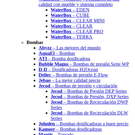
calidad con mueble y sistema completo
WaterBox
– EDEN
WaterBox
– CUBE
WaterBox
– CLEAR MINI
WaterBox
– CLEAR
WaterBox
– CLEAR PRO
WaterBox
– TERRA
Bombas
Abyzz
– Las mejores del mundo
AquaEl
– Bombas
ATI
– Bomba dosificadora
Bubble Magus
– Bombas de presión Serie WP
D-D
– Dosificadoras H2Ocean
Deltec
– Bombas de presión E-Flow
Jebao
– La mejor calidad precio
Jecod
– Bombas de presión y circulación
Jecod
– Bombas de Presión DEP Series
Jecod
– Bombas de Presión, DXP Series
Jecod
– Bombas de Recirculación DWP
Series
Jecod
– Bombas de Recirculación DLW
Series
Johnlen
– Bombas dosificadoras a buen precio
Kamoer
– Bombas dosificadoras
Mantis
– Tornado