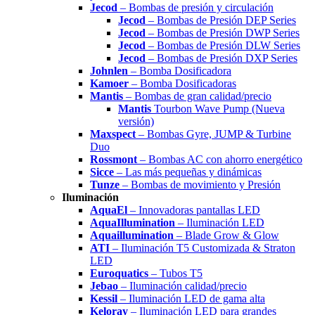
Jecod
– Bombas de presión y circulación
Jecod
– Bombas de Presión DEP Series
Jecod
– Bombas de Presión DWP Series
Jecod
– Bombas de Presión DLW Series
Jecod
– Bombas de Presión DXP Series
Johnlen
– Bomba Dosificadora
Kamoer
– Bomba Dosificadoras
Mantis
– Bombas de gran calidad/precio
Mantis
Tourbon Wave Pump (Nueva
versión)
Maxspect
– Bombas Gyre, JUMP & Turbine
Duo
Rossmont
– Bombas AC con ahorro energético
Sicce
– Las más pequeñas y dinámicas
Tunze
– Bombas de movimiento y Presión
Iluminación
AquaEl
– Innovadoras pantallas LED
AquaIllumination
– Iluminación LED
Aquaillumination
– Blade Grow & Glow
ATI
– Iluminación T5 Customizada & Straton
LED
Euroquatics
– Tubos T5
Jebao
– Iluminación calidad/precio
Kessil
– Iluminación LED de gama alta
Keloray
– Iluminación LED para grandes