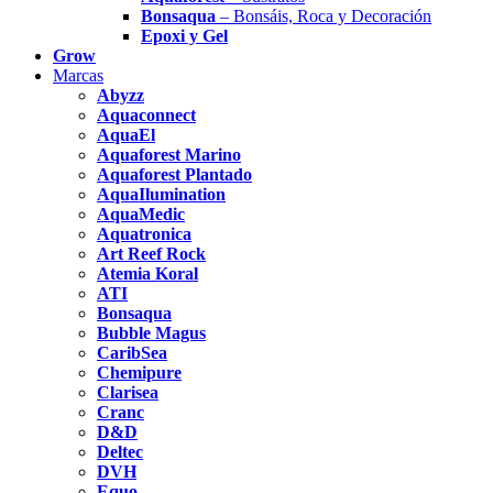
Bonsaqua
– Bonsáis, Roca y Decoración
Epoxi y Gel
Grow
Marcas
Abyzz
Aquaconnect
AquaEl
Aquaforest Marino
Aquaforest Plantado
AquaIlumination
AquaMedic
Aquatronica
Art Reef Rock
Atemia Koral
ATI
Bonsaqua
Bubble Magus
CaribSea
Chemipure
Clarisea
Cranc
D&D
Deltec
DVH
Equo