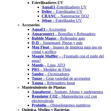
Esterilizadores UV
AquaEl
-Esterilizadores UV
Deltec
– Esterilizador UV
CRANC
– Nanoreactor TiO2
Jebao
– Esterilizador UV
Accesorios
AquaEl
– Accesorios
Aquaconnect
– Boquillas y Rebosadero
Bubble Magus
– Rellenador auto
D-D
– Jumpguard, Pinzas y más
Mag Float
– Imanes de limpieza para uso en
cristal y acrílico
Maggie Muffler
– ¿Frustrado con el ruido del
agua?
Mantis
– Lupa, ATO
PRS
– Medidor de Flujo
Sander
– Ozonizadores
Tunze
– Gran variedad de accesorios
Xaqua
– Rebosadero Inout
Mantenimiento de Plantas
Aquaforest
– Sustrato, Abono y suplementos
Regulator CO2
– Manoreductor co2 con
electrovalvula
Probidio
– Oligoelementos nutritivos
Química, Medios y Bacterias