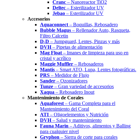
Cranc
– Nanoreactor TiO2
Deltec
– Esterilizador UV
Jebao
– Esterilizador UV
Accesorios
Aquaconnect
– Boquillas, Rebosadero
Bubble Magus
– Rellenador Auto, Rasqueta,
Filtro Calcetin
D-D
– Jumpguard, Lentes, Pinzas y más
DVH
– Pipetas de alimentación
Mag Float
– Imanes de limpieza para uso en
cristal y acrílico
Maggie Muffler
– Rebosaderos
Mantis
– Smart ATO, Lupa, Lentes fotográficas.
PRS
– Medidor de Flujo
Sander
– Ozonizadores
Tunze
– Gran variedad de accesorios
Xaqua
– Rebosadero Inout
Mantenimiento de Corales
Aquaforest
– Gama Completa para el
Mantenimiento del Coral
ATI
– Oligoelementos y Nutrición
DVH
– Salud y mantenimiento
Fauna Marin
– Aditivos, alimentos y Balling
para cualquier nivel
Gryphon
– Sierra de corte para corales