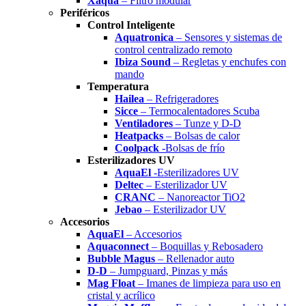
Xaqua
– Filtro modular
Periféricos
Control Inteligente
Aquatronica
– Sensores y sistemas de
control centralizado remoto
Ibiza Sound
– Regletas y enchufes con
mando
Temperatura
Hailea
– Refrigeradores
Sicce
– Termocalentadores Scuba
Ventiladores
– Tunze y D-D
Heatpacks
– Bolsas de calor
Coolpack
-Bolsas de frío
Esterilizadores UV
AquaEl
-Esterilizadores UV
Deltec
– Esterilizador UV
CRANC
– Nanoreactor TiO2
Jebao
– Esterilizador UV
Accesorios
AquaEl
– Accesorios
Aquaconnect
– Boquillas y Rebosadero
Bubble Magus
– Rellenador auto
D-D
– Jumpguard, Pinzas y más
Mag Float
– Imanes de limpieza para uso en
cristal y acrílico