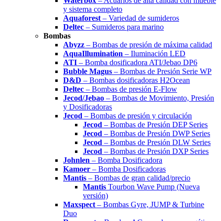
Waterbox
– Acuarios de alta calidad con mueble
y sistema completo
Aquaforest
– Variedad de sumideros
Deltec
– Sumideros para marino
Bombas
Abyzz
– Bombas de presión de máxima calidad
AquaIllumination
– Iluminación LED
ATI
– Bomba dosificadora ATI/Jebao DP6
Bubble Magus
– Bombas de Presión Serie WP
D&D
– Bombas dosificadoras H2Ocean
Deltec
– Bombas de presión E-Flow
Jecod/Jebao
– Bombas de Movimiento, Presión
y Dosificadoras
Jecod
– Bombas de presión y circulación
Jecod
– Bombas de Presión DEP Series
Jecod
– Bombas de Presión DWP Series
Jecod
– Bombas de Presión DLW Series
Jecod
– Bombas de Presión DXP Series
Johnlen
– Bomba Dosificadora
Kamoer
– Bomba Dosificadoras
Mantis
– Bombas de gran calidad/precio
Mantis
Tourbon Wave Pump (Nueva
versión)
Maxspect
– Bombas Gyre, JUMP & Turbine
Duo