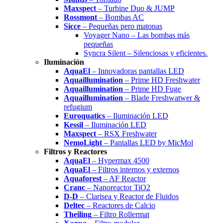
Maxspect
– Turbine Duo & JUMP
Rossmont
– Bombas AC
Sicce
– Pequeñas pero matonas
Voyager Nano – Las bombas más
pequeñas
Syncra Silent – Silenciosas y eficientes.
Iluminación
AquaEl
– Innovadoras pantallas LED
Aquaillumination
– Prime HD Freshwater
Aquaillumination
– Prime HD Fuge
Aquaillumination
– Blade Freshwatwer &
refugium
Euroquatics
– Iluminación LED
Kessil
– Iluminación LED
Maxspect
– RSX Freshwater
NemoLight
– Pantallas LED by MicMol
Filtros y Reactores
AquaEl
– Hypermax 4500
AquaEl
– Filtros internos y externos
Aquaforest
– AF Reactor
Cranc
– Nanoreactor TiO2
D-D
– Clarisea y Reactor de Fluidos
Deltec
– Reactores de Calcio
Theiling
– Filtro Rollermat