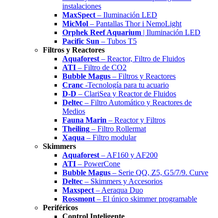
instalaciones
MaxSpect
– Iluminación LED
MicMol
– Pantallas Thor i NemoLight
Orphek Reef Aquarium
| Iluminación LED
Pacific Sun
– Tubos T5
Filtros y Reactores
Aquaforest
– Reactor, Filtro de Fluidos
ATI
– Filtro de CO2
Bubble Magus
– Filtros y Reactores
Cranc
-Tecnología para tu acuario
D-D
– ClariSea y Reactor de Fluidos
Deltec
– Filtro Automático y Reactores de
Medios
Fauna Marin
– Reactor y Filtros
Theiling
– Filtro Rollermat
Xaqua
– Filtro modular
Skimmers
Aquaforest
– AF160 y AF200
ATI
– PowerCone
Bubble Magus
– Serie QQ, Z5, G5/7/9. Curve
Deltec
– Skimmers y Accesorios
Maxspect
– Aeraqua Duo
Rossmont
– El único skimmer programable
Periféricos
Control Inteligente