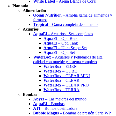
White Label
– Arena Blanca de Coral
Plantado
Alimentación
Ocean Nutrition
– Amplia gama de alimentos y
formatos
Tropical
– Gama completa de alimento
Acuarios
AquaEl
– Acuarios i Sets completos
AquaEl
– Opti Bend
AquaEl
– Opti Tank
AquaEl
– Ultra Scape Set
AquaEl
– Opti Set
WaterBox
– Acuarios y Peludarios de alta
calidad con mueble y sistema completo
WaterBox
– EDEN
WaterBox
– CUBE
WaterBox
– CLEAR MINI
WaterBox
– CLEAR
WaterBox
– CLEAR PRO
WaterBox
– TERRA
Bombas
Abyzz
– Las mejores del mundo
AquaEl
– Bombas
ATI
– Bomba dosificadora
Bubble Magus
– Bombas de presión Serie WP