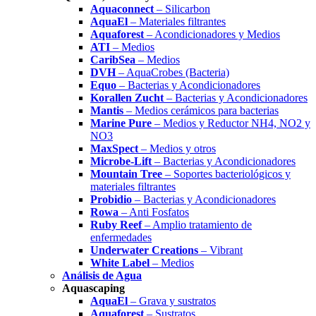
Aquaconnect
– Silicarbon
AquaEl
– Materiales filtrantes
Aquaforest
– Acondicionadores y Medios
ATI
– Medios
CaribSea
– Medios
DVH
– AquaCrobes (Bacteria)
Equo
– Bacterias y Acondicionadores
Korallen Zucht
– Bacterias y Acondicionadores
Mantis
– Medios cerámicos para bacterias
Marine Pure
– Medios y Reductor NH4, NO2 y
NO3
MaxSpect
– Medios y otros
Microbe-Lift
– Bacterias y Acondicionadores
Mountain Tree
– Soportes bacteriológicos y
materiales filtrantes
Probidio
– Bacterias y Acondicionadores
Rowa
– Anti Fosfatos
Ruby Reef
– Amplio tratamiento de
enfermedades
Underwater Creations
– Vibrant
White Label
– Medios
Análisis de Agua
Aquascaping
AquaEl
– Grava y sustratos
Aquaforest
– Sustratos