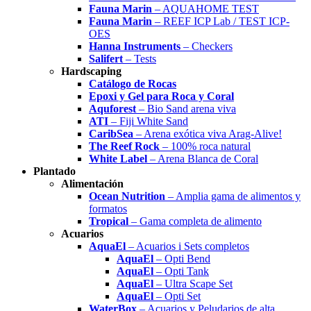
Fauna Marin
– AQUAHOME TEST
Fauna Marin
– REEF ICP Lab / TEST ICP-
OES
Hanna Instruments
– Checkers
Salifert
– Tests
Hardscaping
Catálogo de Rocas
Epoxi y Gel para Roca y Coral
Aquforest
– Bio Sand arena viva
ATI
– Fiji White Sand
CaribSea
– Arena exótica viva Arag-Alive!
The Reef Rock
– 100% roca natural
White Label
– Arena Blanca de Coral
Plantado
Alimentación
Ocean Nutrition
– Amplia gama de alimentos y
formatos
Tropical
– Gama completa de alimento
Acuarios
AquaEl
– Acuarios i Sets completos
AquaEl
– Opti Bend
AquaEl
– Opti Tank
AquaEl
– Ultra Scape Set
AquaEl
– Opti Set
WaterBox
– Acuarios y Peludarios de alta