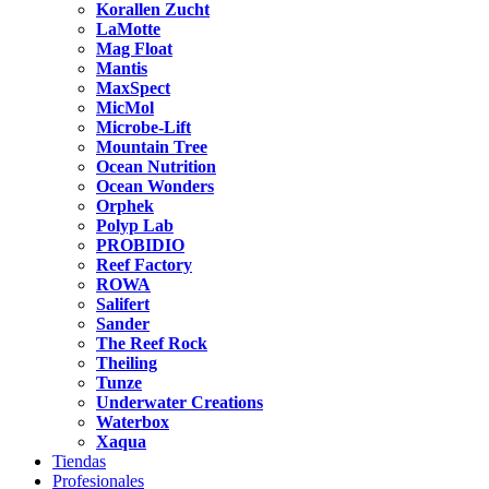
Korallen Zucht
LaMotte
Mag Float
Mantis
MaxSpect
MicMol
Microbe-Lift
Mountain Tree
Ocean Nutrition
Ocean Wonders
Orphek
Polyp Lab
PROBIDIO
Reef Factory
ROWA
Salifert
Sander
The Reef Rock
Theiling
Tunze
Underwater Creations
Waterbox
Xaqua
Tiendas
Profesionales