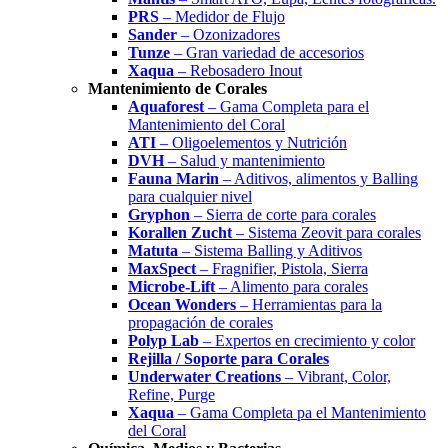
PRS
– Medidor de Flujo
Sander
– Ozonizadores
Tunze
– Gran variedad de accesorios
Xaqua
– Rebosadero Inout
Mantenimiento de Corales
Aquaforest
– Gama Completa para el
Mantenimiento del Coral
ATI
– Oligoelementos y Nutrición
DVH
– Salud y mantenimiento
Fauna Marin
– Aditivos, alimentos y Balling
para cualquier nivel
Gryphon
– Sierra de corte para corales
Korallen Zucht
– Sistema Zeovit para corales
Matuta
– Sistema Balling y Aditivos
MaxSpect
– Fragnifier, Pistola, Sierra
Microbe-Lift
– Alimento para corales
Ocean Wonders
– Herramientas para la
propagación de corales
Polyp Lab
– Expertos en crecimiento y color
Rejilla / Soporte para Corales
Underwater Creations
– Vibrant, Color,
Refine, Purge
Xaqua
– Gama Completa pa el Mantenimiento
del Coral