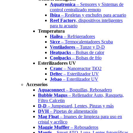
Aquatronica
– Sensores y Sistemas de
control centralizado remoto
Ibiza
– Regletas y enchufes para acuario
Reef Factory
, dispositivos inteligentes
para tu acuario
Temperatura
Hailea
– Refrigeradores
Sicce
– Termocalentadores Scuba
Ventiladores
– Tunze y D-D
Heatpacks
– Bolsas de calor
Coolpacks
– Bolsas de frío
Esterilizadores UV
Cranc
– Nanoreactor TiO2
Deltec
– Esterilizador UV
Jebao
– Esterilizador UV
Accesorios
Aquaconnect
– Boquillas, Rebosadero
Bubble Magus
– Rellenador Auto, Rasqueta,
Filtro Calcetin
D-D
– Jumpguard, Lentes, Pinzas y más
DVH
– Pipetas de alimentación
Mag Float
– Imanes de limpieza para uso en
cristal y acrílico
Maggie Muffler
– Rebosaderos
Mantis
– Smart ATO, Lupa, Lentes fotográficas.