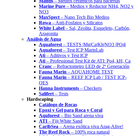
Mantis
– Medios cerámicos para bacterias
Marine Pure
– Medios y Reductor NH4, NO2 y
NO3
MaxSpect
– Nano Tech Bio Medios
Rowa
– Anti-Fosfatos y Silicatos
White Label
– Sal, Zeolita, Esqueleto, Carbón,
Aragonita
Análisis de Agua
Aquaforest
– TESTS |Mg|Ca|Kh|NO3 |PO4|
Aquaforest
– Test ICP MarinLab
Ati
– Aditivos y Test ICP
Ati
– Professional Test Kit de ATI: Po4, kH, Ca
Cranc
– Refractometro LED de 2º Generación
Fauna Marin
– AQUAHOME TEST
Fauna Marin
– REEF ICP Lab / TEST ICP-
OES
Hanna Instruments
– Checkers
Salifert
– Tests
Hardscaping
Catálogo de Rocas
Epoxi y Gel para Roca y Coral
Aquforest
– Bio Sand arena viva
ATI
– Fiji White Sand
CaribSea
– Arena exótica viva Arag-Alive!
The Reef Rock
– 100% roca natural