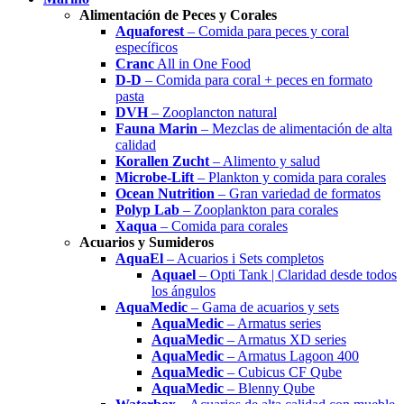
Alimentación de Peces y Corales
Aquaforest
– Comida para peces y coral
específicos
Cranc
All in One Food
D-D
– Comida para coral + peces en formato
pasta
DVH
– Zooplancton natural
Fauna Marin
– Mezclas de alimentación de alta
calidad
Korallen Zucht
– Alimento y salud
Microbe-Lift
– Plankton y comida para corales
Ocean Nutrition
– Gran variedad de formatos
Polyp Lab
– Zooplankton para corales
Xaqua
– Comida para corales
Acuarios y Sumideros
AquaEl
– Acuarios i Sets completos
Aquael
– Opti Tank | Claridad desde todos
los ángulos
AquaMedic
– Gama de acuarios y sets
AquaMedic
– Armatus series
AquaMedic
– Armatus XD series
AquaMedic
– Armatus Lagoon 400
AquaMedic
– Cubicus CF Qube
AquaMedic
– Blenny Qube