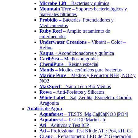
Microbe-Lift
– Bacterias y química
Mountain Tree
– Soportes bacteriológicos y
materiales filtrantes
Probidio
– Bacterias, Potenciadores y
Medicamentos
Ruby Reef
– Amplio tratamiento de
enfermedades
Underwater Creations
– Vibrant – Color –
Refine
Xaqua
– Acondicionadores y química
CaribSea
– Medios aragonita
ChemiPure
– Resina especial
Mantis
– Medios cerámicos para bacterias
Marine Pure
– Medios y Reductor NH4, NO2 y
NO3
MaxSpect
– Nano Tech Bio Medios
Rowa
– Anti-Fosfatos y Silicatos
White Label
– Sal, Zeolita, Esqueleto, Carbón,
Aragonita
Análisis de Agua
Aquaforest
– TESTS |Mg|Ca|Kh|NO3 |PO4|
Aquaforest
– Test ICP MarinLab
Ati
– Aditivos y Test ICP
Ati
– Professional Test Kit de ATI: Po4, kH, Ca
Cranc
– Refractometro LED de 2º Generación