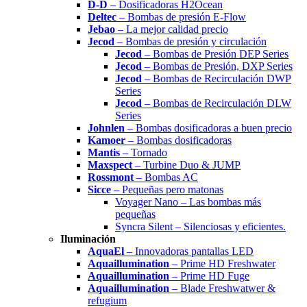
D-D
– Dosificadoras H2Ocean
Deltec
– Bombas de presión E-Flow
Jebao
– La mejor calidad precio
Jecod
– Bombas de presión y circulación
Jecod
– Bombas de Presión DEP Series
Jecod
– Bombas de Presión, DXP Series
Jecod
– Bombas de Recirculación DWP
Series
Jecod
– Bombas de Recirculación DLW
Series
Johnlen
– Bombas dosificadoras a buen precio
Kamoer
– Bombas dosificadoras
Mantis
– Tornado
Maxspect
– Turbine Duo & JUMP
Rossmont
– Bombas AC
Sicce
– Pequeñas pero matonas
Voyager Nano – Las bombas más
pequeñas
Syncra Silent – Silenciosas y eficientes.
Iluminación
AquaEl
– Innovadoras pantallas LED
Aquaillumination
– Prime HD Freshwater
Aquaillumination
– Prime HD Fuge
Aquaillumination
– Blade Freshwatwer &
refugium