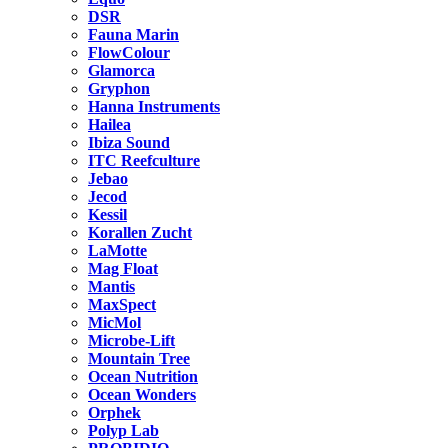
DSR
Fauna Marin
FlowColour
Glamorca
Gryphon
Hanna Instruments
Hailea
Ibiza Sound
ITC Reefculture
Jebao
Jecod
Kessil
Korallen Zucht
LaMotte
Mag Float
Mantis
MaxSpect
MicMol
Microbe-Lift
Mountain Tree
Ocean Nutrition
Ocean Wonders
Orphek
Polyp Lab