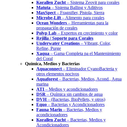
Korallen Zucht
– Sistema Zeovit para corales
Matuta
– Sistema Balling y Aditivos
MaxSpect
– Fragnifier, Pistola, Sierra
Microbe-Lift
– Alimento para corales
Ocean Wonders
– Herramientas para la
propagación de corales
Polyp Lab
– Expertos en crecimiento y color
Rejilla / Soporte para Corales
Underwater Creations
– Vibrant, Color,
Refine, Purge
Xaqua
– Gama Completa pa el Mantenimiento
del Coral
Química, Medios y Bacterias
Aquaconnect
– Eliminador CyanoBacteria y
otros elementos nocivos
Aquaforest
– Bacterias, Medios, Acond., Agua
marina
ATI
– Medios y acondicionadores
DSR
– Química sin cambios de agua
DVH
– (Bacterias, BioPellets, y otros)
Equo
– Bacterias y Acondicionadores
Fauna Marin
– Bacterias, Medios y
acondicionadores
Korallen Zucht
– Bacterias, Medios y
Acondicionadores