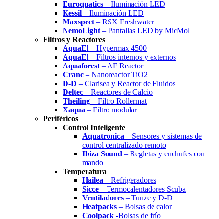
Euroquatics
– Iluminación LED
Kessil
– Iluminación LED
Maxspect
– RSX Freshwater
NemoLight
– Pantallas LED by MicMol
Filtros y Reactores
AquaEl
– Hypermax 4500
AquaEl
– Filtros internos y externos
Aquaforest
– AF Reactor
Cranc
– Nanoreactor TiO2
D-D
– Clarisea y Reactor de Fluidos
Deltec
– Reactores de Calcio
Theiling
– Filtro Rollermat
Xaqua
– Filtro modular
Periféricos
Control Inteligente
Aquatronica
– Sensores y sistemas de
control centralizado remoto
Ibiza Sound
– Regletas y enchufes con
mando
Temperatura
Hailea
– Refrigeradores
Sicce
– Termocalentadores Scuba
Ventiladores
– Tunze y D-D
Heatpacks
– Bolsas de calor
Coolpack
-Bolsas de frío