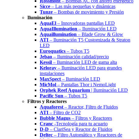
Rossmont
– Bombas AC con ahorro energético
Sicce
– Las más pequeñas y dinámicas
Tunze
– Bombas de movimiento y Presión
Iluminación
AquaEl
– Innovadoras pantallas LED
AquaIllumination
– Iluminación LED
Aquaillumination
– Blade Grow & Glow
ATI
– Iluminación T5 Customizada & Straton
LED
Euroquatics
– Tubos T5
Jebao
– Iluminación calidad/precio
Kessil
– Iluminación LED de gama alta
Keloray
– Iluminación LED para grandes
instalaciones
MaxSpect
– Iluminación LED
MicMol
– Pantallas Thor i NemoLight
Orphek Reef Aquarium
| Iluminación LED
Pacific Sun
– Tubos T5
Filtros y Reactores
Aquaforest
– Reactor, Filtro de Fluidos
ATI
– Filtro de CO2
Bubble Magus
– Filtros y Reactores
Cranc
-Tecnología para tu acuario
D-D
– ClariSea y Reactor de Fluidos
Deltec
– Filtro Automático y Reactores de