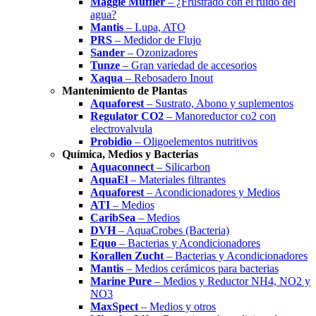
Maggie Muffler
– ¿Frustrado con el ruido del
agua?
Mantis
– Lupa, ATO
PRS
– Medidor de Flujo
Sander
– Ozonizadores
Tunze
– Gran variedad de accesorios
Xaqua
– Rebosadero Inout
Mantenimiento de Plantas
Aquaforest
– Sustrato, Abono y suplementos
Regulator CO2
– Manoreductor co2 con
electrovalvula
Probidio
– Oligoelementos nutritivos
Química, Medios y Bacterias
Aquaconnect
– Silicarbon
AquaEl
– Materiales filtrantes
Aquaforest
– Acondicionadores y Medios
ATI
– Medios
CaribSea
– Medios
DVH
– AquaCrobes (Bacteria)
Equo
– Bacterias y Acondicionadores
Korallen Zucht
– Bacterias y Acondicionadores
Mantis
– Medios cerámicos para bacterias
Marine Pure
– Medios y Reductor NH4, NO2 y
NO3
MaxSpect
– Medios y otros