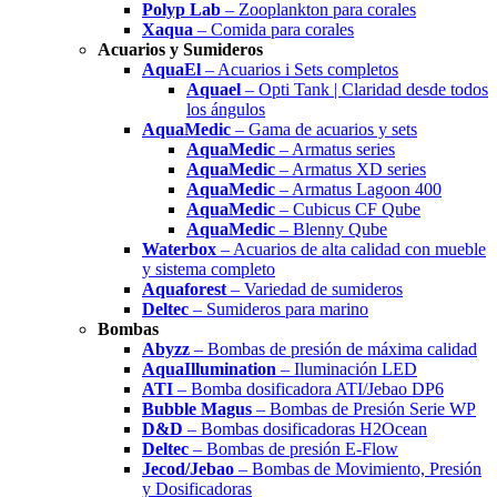
Polyp Lab
– Zooplankton para corales
Xaqua
– Comida para corales
Acuarios y Sumideros
AquaEl
– Acuarios i Sets completos
Aquael
– Opti Tank | Claridad desde todos
los ángulos
AquaMedic
– Gama de acuarios y sets
AquaMedic
– Armatus series
AquaMedic
– Armatus XD series
AquaMedic
– Armatus Lagoon 400
AquaMedic
– Cubicus CF Qube
AquaMedic
– Blenny Qube
Waterbox
– Acuarios de alta calidad con mueble
y sistema completo
Aquaforest
– Variedad de sumideros
Deltec
– Sumideros para marino
Bombas
Abyzz
– Bombas de presión de máxima calidad
AquaIllumination
– Iluminación LED
ATI
– Bomba dosificadora ATI/Jebao DP6
Bubble Magus
– Bombas de Presión Serie WP
D&D
– Bombas dosificadoras H2Ocean
Deltec
– Bombas de presión E-Flow
Jecod/Jebao
– Bombas de Movimiento, Presión
y Dosificadoras