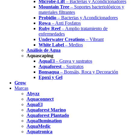
Microbe-Lift
– Bacterias y Acondicionadores
Mountain Tree
– Soportes bacteriológicos y
materiales filtrantes
Probidio
– Bacterias y Acondicionadores
Rowa
– Anti Fosfatos
Ruby Reef
– Amplio tratamiento de
enfermedades
Underwater Creations
– Vibrant
White Label
– Medios
Análisis de Agua
Aquascaping
AquaEl
– Grava y sustratos
Aquaforest
– Sustratos
Bonsaqua
– Bonsáis, Roca y Decoración
Epoxi y Gel
Grow
Marcas
Abyzz
Aquaconnect
AquaEl
Aquaforest Marino
Aquaforest Plantado
AquaIlumination
AquaMedic
Aquatronica