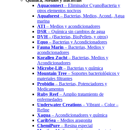
Química, Medios y Bacterias
Aquaconnect
– Eliminador CyanoBacteria y
otros elementos nocivos
Aquaforest
– Bacterias, Medios, Acond., Agua
marina
ATI
– Medios y acondicionadores
DSR
– Química sin cambios de agua
DVH
– (Bacterias, BioPellets, y otros)
Equo
– Bacterias y Acondicionadores
Fauna Marin
– Bacterias, Medios y
acondicionadores
Korallen Zucht
– Bacterias, Medios y
Acondicionadores
Microbe-Lift
– Bacterias y química
Mountain Tree
– Soportes bacteriológicos y
materiales filtrantes
Probidio
– Bacterias, Potenciadores y
Medicamentos
Ruby Reef
– Amplio tratamiento de
enfermedades
Underwater Creations
– Vibrant – Color –
Refine
Xaqua
– Acondicionadores y química
CaribSea
– Medios aragonita
ChemiPure
– Resina especial