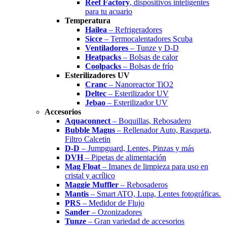
Reef Factory
, dispositivos inteligentes
para tu acuario
Temperatura
Hailea
– Refrigeradores
Sicce
– Termocalentadores Scuba
Ventiladores
– Tunze y D-D
Heatpacks
– Bolsas de calor
Coolpacks
– Bolsas de frío
Esterilizadores UV
Cranc
– Nanoreactor TiO2
Deltec
– Esterilizador UV
Jebao
– Esterilizador UV
Accesorios
Aquaconnect
– Boquillas, Rebosadero
Bubble Magus
– Rellenador Auto, Rasqueta,
Filtro Calcetin
D-D
– Jumpguard, Lentes, Pinzas y más
DVH
– Pipetas de alimentación
Mag Float
– Imanes de limpieza para uso en
cristal y acrílico
Maggie Muffler
– Rebosaderos
Mantis
– Smart ATO, Lupa, Lentes fotográficas.
PRS
– Medidor de Flujo
Sander
– Ozonizadores
Tunze
– Gran variedad de accesorios