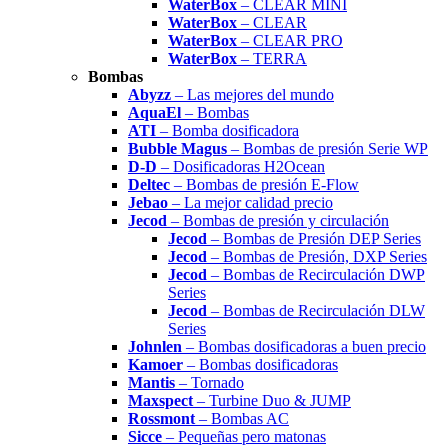
WaterBox
– CLEAR MINI
WaterBox
– CLEAR
WaterBox
– CLEAR PRO
WaterBox
– TERRA
Bombas
Abyzz
– Las mejores del mundo
AquaEl
– Bombas
ATI
– Bomba dosificadora
Bubble Magus
– Bombas de presión Serie WP
D-D
– Dosificadoras H2Ocean
Deltec
– Bombas de presión E-Flow
Jebao
– La mejor calidad precio
Jecod
– Bombas de presión y circulación
Jecod
– Bombas de Presión DEP Series
Jecod
– Bombas de Presión, DXP Series
Jecod
– Bombas de Recirculación DWP
Series
Jecod
– Bombas de Recirculación DLW
Series
Johnlen
– Bombas dosificadoras a buen precio
Kamoer
– Bombas dosificadoras
Mantis
– Tornado
Maxspect
– Turbine Duo & JUMP
Rossmont
– Bombas AC
Sicce
– Pequeñas pero matonas