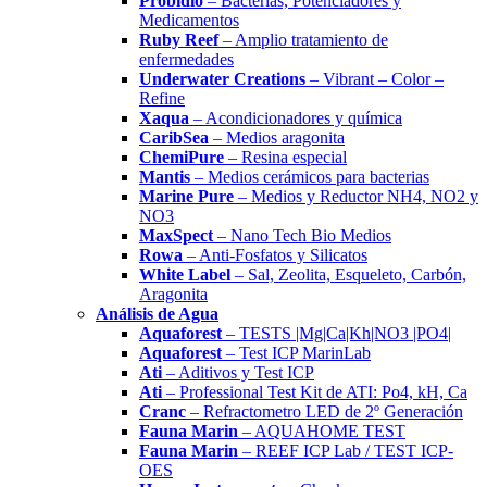
Probidio
– Bacterias, Potenciadores y
Medicamentos
Ruby Reef
– Amplio tratamiento de
enfermedades
Underwater Creations
– Vibrant – Color –
Refine
Xaqua
– Acondicionadores y química
CaribSea
– Medios aragonita
ChemiPure
– Resina especial
Mantis
– Medios cerámicos para bacterias
Marine Pure
– Medios y Reductor NH4, NO2 y
NO3
MaxSpect
– Nano Tech Bio Medios
Rowa
– Anti-Fosfatos y Silicatos
White Label
– Sal, Zeolita, Esqueleto, Carbón,
Aragonita
Análisis de Agua
Aquaforest
– TESTS |Mg|Ca|Kh|NO3 |PO4|
Aquaforest
– Test ICP MarinLab
Ati
– Aditivos y Test ICP
Ati
– Professional Test Kit de ATI: Po4, kH, Ca
Cranc
– Refractometro LED de 2º Generación
Fauna Marin
– AQUAHOME TEST
Fauna Marin
– REEF ICP Lab / TEST ICP-
OES