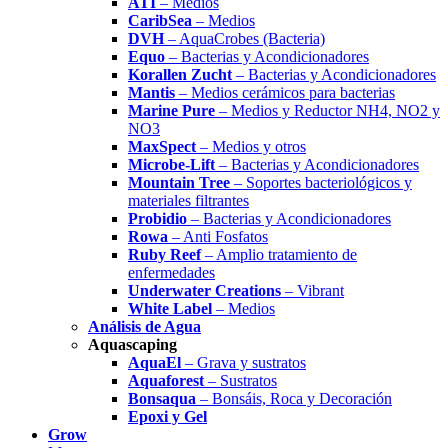
ATI
– Medios
CaribSea
– Medios
DVH
– AquaCrobes (Bacteria)
Equo
– Bacterias y Acondicionadores
Korallen Zucht
– Bacterias y Acondicionadores
Mantis
– Medios cerámicos para bacterias
Marine Pure
– Medios y Reductor NH4, NO2 y
NO3
MaxSpect
– Medios y otros
Microbe-Lift
– Bacterias y Acondicionadores
Mountain Tree
– Soportes bacteriológicos y
materiales filtrantes
Probidio
– Bacterias y Acondicionadores
Rowa
– Anti Fosfatos
Ruby Reef
– Amplio tratamiento de
enfermedades
Underwater Creations
– Vibrant
White Label
– Medios
Análisis de Agua
Aquascaping
AquaEl
– Grava y sustratos
Aquaforest
– Sustratos
Bonsaqua
– Bonsáis, Roca y Decoración
Epoxi y Gel
Grow