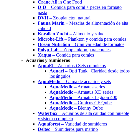
Cranc
All in One Food
D-D
– Comida para coral + peces en formato
pasta
DVH
– Zooplancton natural
Fauna Marin
– Mezclas de alimentación de alta
calidad
Korallen Zucht
– Alimento y salud
Microbe-Lift
– Plankton y comida para corales
Ocean Nutrition
– Gran variedad de formatos
Polyp Lab
– Zooplankton para corales
Xaqua
– Comida para corales
Acuarios y Sumideros
AquaEl
– Acuarios i Sets completos
Aquael
– Opti Tank | Claridad desde todos
los ángulos
AquaMedic
– Gama de acuarios y sets
AquaMedic
– Armatus series
AquaMedic
– Armatus XD series
AquaMedic
– Armatus Lagoon 400
AquaMedic
– Cubicus CF Qube
AquaMedic
– Blenny Qube
Waterbox
– Acuarios de alta calidad con mueble
y sistema completo
Aquaforest
– Variedad de sumideros
Deltec
– Sumideros para marino