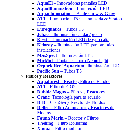
AquaEl
– Innovadoras pantallas LED
AquaIllumination
– Iluminación LED
Aquaillumination
– Blade Grow & Glow
ATI
– Iluminación T5 Customizada & Straton
LED
Euroquatics
– Tubos T5
Jebao
– Iluminación calidad/precio
Kessil
– Iluminación LED de gama alta
Keloray
– Iluminación LED para grandes
instalaciones
MaxSpect
– Iluminación LED
MicMol
– Pantallas Thor i NemoLight
Orphek Reef Aquarium
| Iluminación LED
Pacific Sun
– Tubos T5
Filtros y Reactores
Aquaforest
– Reactor, Filtro de Fluidos
ATI
– Filtro de CO2
Bubble Magus
– Filtros y Reactores
Cranc
-Tecnología para tu acuario
D-D
– ClariSea y Reactor de Fluidos
Deltec
– Filtro Automático y Reactores de
Medios
Fauna Marin
– Reactor y Filtros
Theiling
– Filtro Rollermat
Xaqua
– Filtro modular