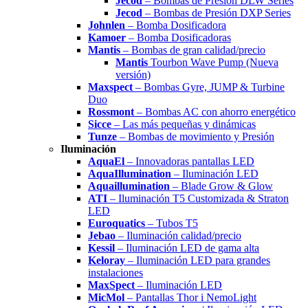
Jecod
– Bombas de Presión DLW Series
Jecod
– Bombas de Presión DXP Series
Johnlen
– Bomba Dosificadora
Kamoer
– Bomba Dosificadoras
Mantis
– Bombas de gran calidad/precio
Mantis
Tourbon Wave Pump (Nueva
versión)
Maxspect
– Bombas Gyre, JUMP & Turbine
Duo
Rossmont
– Bombas AC con ahorro energético
Sicce
– Las más pequeñas y dinámicas
Tunze
– Bombas de movimiento y Presión
Iluminación
AquaEl
– Innovadoras pantallas LED
AquaIllumination
– Iluminación LED
Aquaillumination
– Blade Grow & Glow
ATI
– Iluminación T5 Customizada & Straton
LED
Euroquatics
– Tubos T5
Jebao
– Iluminación calidad/precio
Kessil
– Iluminación LED de gama alta
Keloray
– Iluminación LED para grandes
instalaciones
MaxSpect
– Iluminación LED
MicMol
– Pantallas Thor i NemoLight