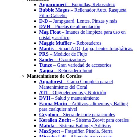
Aquaconnect
– Boquillas, Rebosadero
Bubble Magus
– Rellenador Auto, Rasqueta,
Filtro Calcetin
D-D
– Jumpguard, Lentes, Pinzas y más
DVH
– Pipetas de alimentación
Mag Float
– Imanes de limpieza para uso en
cristal y acrílico
Maggie Muffler
– Rebosaderos
Mantis
– Smart ATO, Lupa, Lentes fotográficas.
PRS
– Medidor de Flujo
Sander
– Ozonizadores
Tunze
– Gran variedad de accesorios
Xaqua
– Rebosadero Inout
Mantenimiento de Corales
Aquaforest
– Gama Completa para el
Mantenimiento del Coral
ATI
– Oligoelementos y Nutrición
DVH
– Salud y mantenimiento
Fauna Marin
– Aditivos, alimentos y Balling
para cualquier nivel
Gryphon
– Sierra de corte para corales
Korallen Zucht
– Sistema Zeovit para corales
Matuta
– Sistema Balling y Aditivos
MaxSpect
– Fragnifier, Pistola, Sierra
Microbe-Lift
– Alimento para corales