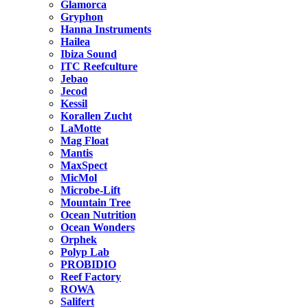
Glamorca
Gryphon
Hanna Instruments
Hailea
Ibiza Sound
ITC Reefculture
Jebao
Jecod
Kessil
Korallen Zucht
LaMotte
Mag Float
Mantis
MaxSpect
MicMol
Microbe-Lift
Mountain Tree
Ocean Nutrition
Ocean Wonders
Orphek
Polyp Lab
PROBIDIO
Reef Factory
ROWA
Salifert