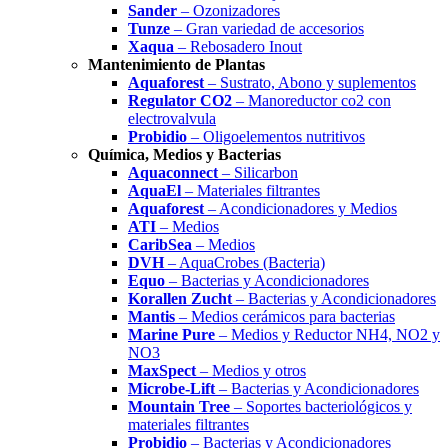
Sander
– Ozonizadores
Tunze
– Gran variedad de accesorios
Xaqua
– Rebosadero Inout
Mantenimiento de Plantas
Aquaforest
– Sustrato, Abono y suplementos
Regulator CO2
– Manoreductor co2 con
electrovalvula
Probidio
– Oligoelementos nutritivos
Química, Medios y Bacterias
Aquaconnect
– Silicarbon
AquaEl
– Materiales filtrantes
Aquaforest
– Acondicionadores y Medios
ATI
– Medios
CaribSea
– Medios
DVH
– AquaCrobes (Bacteria)
Equo
– Bacterias y Acondicionadores
Korallen Zucht
– Bacterias y Acondicionadores
Mantis
– Medios cerámicos para bacterias
Marine Pure
– Medios y Reductor NH4, NO2 y
NO3
MaxSpect
– Medios y otros
Microbe-Lift
– Bacterias y Acondicionadores
Mountain Tree
– Soportes bacteriológicos y
materiales filtrantes
Probidio
– Bacterias y Acondicionadores