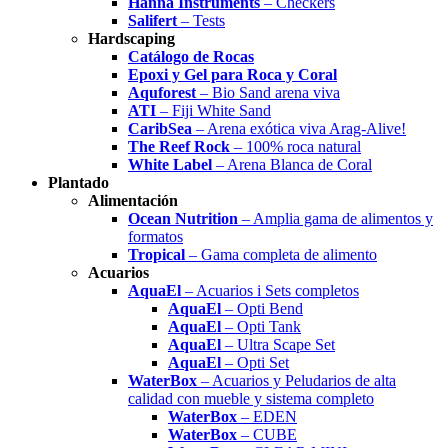
Hanna Instruments
– Checkers
Salifert
– Tests
Hardscaping
Catálogo de Rocas
Epoxi y Gel para Roca y Coral
Aquforest
– Bio Sand arena viva
ATI
– Fiji White Sand
CaribSea
– Arena exótica viva Arag-Alive!
The Reef Rock
– 100% roca natural
White Label
– Arena Blanca de Coral
Plantado
Alimentación
Ocean Nutrition
– Amplia gama de alimentos y
formatos
Tropical
– Gama completa de alimento
Acuarios
AquaEl
– Acuarios i Sets completos
AquaEl
– Opti Bend
AquaEl
– Opti Tank
AquaEl
– Ultra Scape Set
AquaEl
– Opti Set
WaterBox
– Acuarios y Peludarios de alta
calidad con mueble y sistema completo
WaterBox
– EDEN
WaterBox
– CUBE