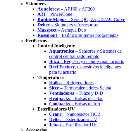
Skimmers
Aquaforest
– AF160 y AF200
ATI
– PowerCone
Bubble Magus
– Serie QQ, Z5, G5/7/9. Curve
Deltec
– Skimmers y Accesorios
Maxspect
– Aeraqua Duo
Rossmont
– El único skimmer programable
Periféricos
Control Inteligente
Aquatronica
– Sensores y Sistemas de
control centralizado remoto
Ibiza
– Regletas y enchufes para acuario
Reef Factory
, dispositivos inteligentes
para tu acuario
Temperatura
Hailea
– Refrigeradores
Sicce
– Termocalentadores Scuba
Ventiladores
– Tunze y D-D
Heatpacks
– Bolsas de calor
Coolpacks
– Bolsas de frío
Esterilizadores UV
Cranc
– Nanoreactor TiO2
Deltec
– Esterilizador UV
Jebao
– Esterilizador UV
Accesorios