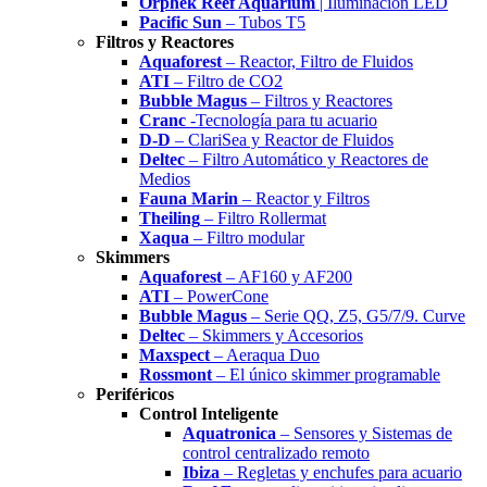
Orphek Reef Aquarium
| Iluminación LED
Pacific Sun
– Tubos T5
Filtros y Reactores
Aquaforest
– Reactor, Filtro de Fluidos
ATI
– Filtro de CO2
Bubble Magus
– Filtros y Reactores
Cranc
-Tecnología para tu acuario
D-D
– ClariSea y Reactor de Fluidos
Deltec
– Filtro Automático y Reactores de
Medios
Fauna Marin
– Reactor y Filtros
Theiling
– Filtro Rollermat
Xaqua
– Filtro modular
Skimmers
Aquaforest
– AF160 y AF200
ATI
– PowerCone
Bubble Magus
– Serie QQ, Z5, G5/7/9. Curve
Deltec
– Skimmers y Accesorios
Maxspect
– Aeraqua Duo
Rossmont
– El único skimmer programable
Periféricos
Control Inteligente
Aquatronica
– Sensores y Sistemas de
control centralizado remoto
Ibiza
– Regletas y enchufes para acuario