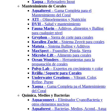
Xaqua
– Rebosadero Inout
Mantenimiento de Corales
Aquaforest
– Gama Completa para el
Mantenimiento del Coral
ATI
– Oligoelementos y Nutrición
DVH
– Salud y mantenimiento
Fauna Marin
– Aditivos, alimentos y Balling
para cualquier nivel
Gryphon
– Sierra de corte para corales
Korallen Zucht
– Sistema Zeovit para corales
Matuta
– Sistema Balling y Aditivos
MaxSpect
– Fragnifier, Pistola, Sierra
Microbe-Lift
– Alimento para corales
Ocean Wonders
– Herramientas para la
propagación de corales
Polyp Lab
– Expertos en crecimiento y color
Rejilla / Soporte para Corales
Underwater Creations
– Vibrant, Color,
Refine, Purge
Xaqua
– Gama Completa pa el Mantenimiento
del Coral
Química, Medios y Bacterias
Aquaconnect
– Eliminador CyanoBacteria y
otros elementos nocivos
Aquaforest
– Bacterias, Medios, Acond., Agua