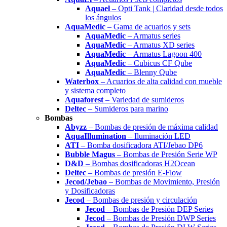
Aquael
– Opti Tank | Claridad desde todos
los ángulos
AquaMedic
– Gama de acuarios y sets
AquaMedic
– Armatus series
AquaMedic
– Armatus XD series
AquaMedic
– Armatus Lagoon 400
AquaMedic
– Cubicus CF Qube
AquaMedic
– Blenny Qube
Waterbox
– Acuarios de alta calidad con mueble
y sistema completo
Aquaforest
– Variedad de sumideros
Deltec
– Sumideros para marino
Bombas
Abyzz
– Bombas de presión de máxima calidad
AquaIllumination
– Iluminación LED
ATI
– Bomba dosificadora ATI/Jebao DP6
Bubble Magus
– Bombas de Presión Serie WP
D&D
– Bombas dosificadoras H2Ocean
Deltec
– Bombas de presión E-Flow
Jecod/Jebao
– Bombas de Movimiento, Presión
y Dosificadoras
Jecod
– Bombas de presión y circulación
Jecod
– Bombas de Presión DEP Series
Jecod
– Bombas de Presión DWP Series