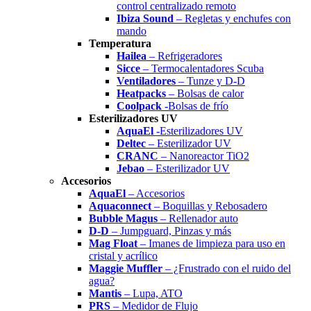
control centralizado remoto
Ibiza Sound
– Regletas y enchufes con
mando
Temperatura
Hailea
– Refrigeradores
Sicce
– Termocalentadores Scuba
Ventiladores
– Tunze y D-D
Heatpacks
– Bolsas de calor
Coolpack
-Bolsas de frío
Esterilizadores UV
AquaEl
-Esterilizadores UV
Deltec
– Esterilizador UV
CRANC
– Nanoreactor TiO2
Jebao
– Esterilizador UV
Accesorios
AquaEl
– Accesorios
Aquaconnect
– Boquillas y Rebosadero
Bubble Magus
– Rellenador auto
D-D
– Jumpguard, Pinzas y más
Mag Float
– Imanes de limpieza para uso en
cristal y acrílico
Maggie Muffler
– ¿Frustrado con el ruido del
agua?
Mantis
– Lupa, ATO
PRS
– Medidor de Flujo