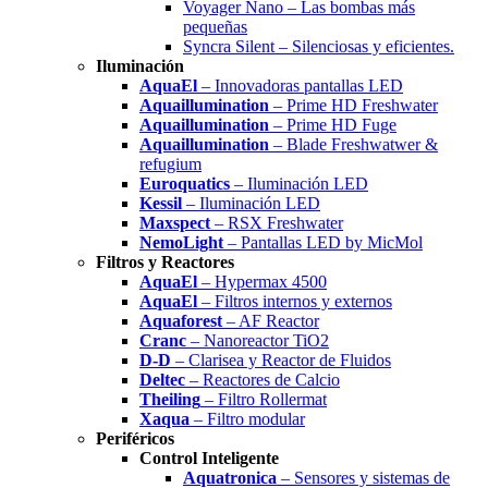
Voyager Nano – Las bombas más
pequeñas
Syncra Silent – Silenciosas y eficientes.
Iluminación
AquaEl
– Innovadoras pantallas LED
Aquaillumination
– Prime HD Freshwater
Aquaillumination
– Prime HD Fuge
Aquaillumination
– Blade Freshwatwer &
refugium
Euroquatics
– Iluminación LED
Kessil
– Iluminación LED
Maxspect
– RSX Freshwater
NemoLight
– Pantallas LED by MicMol
Filtros y Reactores
AquaEl
– Hypermax 4500
AquaEl
– Filtros internos y externos
Aquaforest
– AF Reactor
Cranc
– Nanoreactor TiO2
D-D
– Clarisea y Reactor de Fluidos
Deltec
– Reactores de Calcio
Theiling
– Filtro Rollermat
Xaqua
– Filtro modular
Periféricos
Control Inteligente
Aquatronica
– Sensores y sistemas de