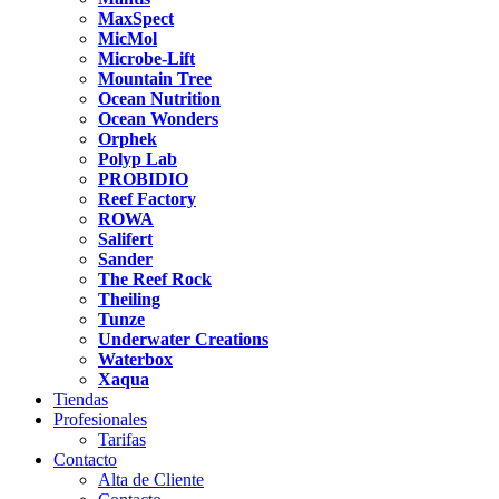
MaxSpect
MicMol
Microbe-Lift
Mountain Tree
Ocean Nutrition
Ocean Wonders
Orphek
Polyp Lab
PROBIDIO
Reef Factory
ROWA
Salifert
Sander
The Reef Rock
Theiling
Tunze
Underwater Creations
Waterbox
Xaqua
Tiendas
Profesionales
Tarifas
Contacto
Alta de Cliente