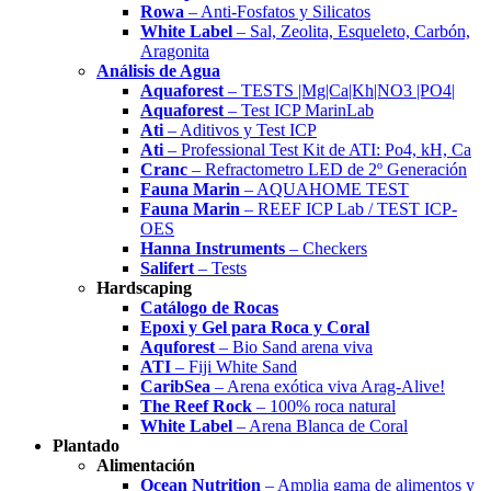
Rowa
– Anti-Fosfatos y Silicatos
White Label
– Sal, Zeolita, Esqueleto, Carbón,
Aragonita
Análisis de Agua
Aquaforest
– TESTS |Mg|Ca|Kh|NO3 |PO4|
Aquaforest
– Test ICP MarinLab
Ati
– Aditivos y Test ICP
Ati
– Professional Test Kit de ATI: Po4, kH, Ca
Cranc
– Refractometro LED de 2º Generación
Fauna Marin
– AQUAHOME TEST
Fauna Marin
– REEF ICP Lab / TEST ICP-
OES
Hanna Instruments
– Checkers
Salifert
– Tests
Hardscaping
Catálogo de Rocas
Epoxi y Gel para Roca y Coral
Aquforest
– Bio Sand arena viva
ATI
– Fiji White Sand
CaribSea
– Arena exótica viva Arag-Alive!
The Reef Rock
– 100% roca natural
White Label
– Arena Blanca de Coral
Plantado
Alimentación
Ocean Nutrition
– Amplia gama de alimentos y