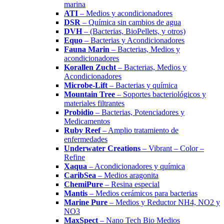
marina
ATI
– Medios y acondicionadores
DSR
– Química sin cambios de agua
DVH
– (Bacterias, BioPellets, y otros)
Equo
– Bacterias y Acondicionadores
Fauna Marin
– Bacterias, Medios y
acondicionadores
Korallen Zucht
– Bacterias, Medios y
Acondicionadores
Microbe-Lift
– Bacterias y química
Mountain Tree
– Soportes bacteriológicos y
materiales filtrantes
Probidio
– Bacterias, Potenciadores y
Medicamentos
Ruby Reef
– Amplio tratamiento de
enfermedades
Underwater Creations
– Vibrant – Color –
Refine
Xaqua
– Acondicionadores y química
CaribSea
– Medios aragonita
ChemiPure
– Resina especial
Mantis
– Medios cerámicos para bacterias
Marine Pure
– Medios y Reductor NH4, NO2 y
NO3
MaxSpect
– Nano Tech Bio Medios