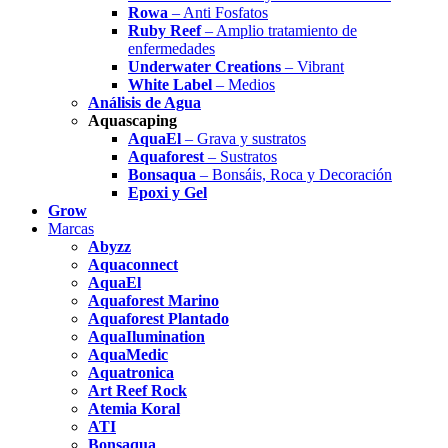
Rowa
– Anti Fosfatos
Ruby Reef
– Amplio tratamiento de
enfermedades
Underwater Creations
– Vibrant
White Label
– Medios
Análisis de Agua
Aquascaping
AquaEl
– Grava y sustratos
Aquaforest
– Sustratos
Bonsaqua
– Bonsáis, Roca y Decoración
Epoxi y Gel
Grow
Marcas
Abyzz
Aquaconnect
AquaEl
Aquaforest Marino
Aquaforest Plantado
AquaIlumination
AquaMedic
Aquatronica
Art Reef Rock
Atemia Koral
ATI
Bonsaqua