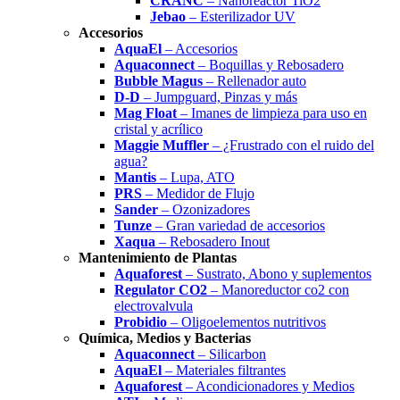
CRANC
– Nanoreactor TiO2
Jebao
– Esterilizador UV
Accesorios
AquaEl
– Accesorios
Aquaconnect
– Boquillas y Rebosadero
Bubble Magus
– Rellenador auto
D-D
– Jumpguard, Pinzas y más
Mag Float
– Imanes de limpieza para uso en
cristal y acrílico
Maggie Muffler
– ¿Frustrado con el ruido del
agua?
Mantis
– Lupa, ATO
PRS
– Medidor de Flujo
Sander
– Ozonizadores
Tunze
– Gran variedad de accesorios
Xaqua
– Rebosadero Inout
Mantenimiento de Plantas
Aquaforest
– Sustrato, Abono y suplementos
Regulator CO2
– Manoreductor co2 con
electrovalvula
Probidio
– Oligoelementos nutritivos
Química, Medios y Bacterias
Aquaconnect
– Silicarbon
AquaEl
– Materiales filtrantes
Aquaforest
– Acondicionadores y Medios