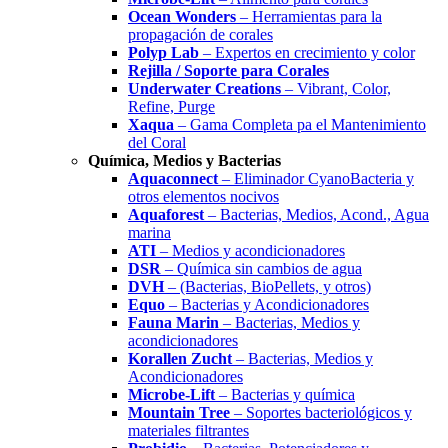
Ocean Wonders
– Herramientas para la
propagación de corales
Polyp Lab
– Expertos en crecimiento y color
Rejilla / Soporte para Corales
Underwater Creations
– Vibrant, Color,
Refine, Purge
Xaqua
– Gama Completa pa el Mantenimiento
del Coral
Química, Medios y Bacterias
Aquaconnect
– Eliminador CyanoBacteria y
otros elementos nocivos
Aquaforest
– Bacterias, Medios, Acond., Agua
marina
ATI
– Medios y acondicionadores
DSR
– Química sin cambios de agua
DVH
– (Bacterias, BioPellets, y otros)
Equo
– Bacterias y Acondicionadores
Fauna Marin
– Bacterias, Medios y
acondicionadores
Korallen Zucht
– Bacterias, Medios y
Acondicionadores
Microbe-Lift
– Bacterias y química
Mountain Tree
– Soportes bacteriológicos y
materiales filtrantes