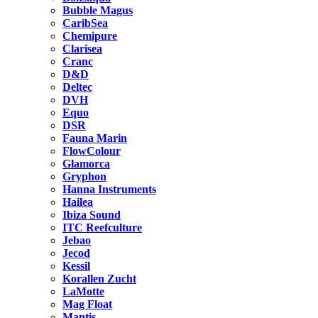
Bubble Magus
CaribSea
Chemipure
Clarisea
Cranc
D&D
Deltec
DVH
Equo
DSR
Fauna Marin
FlowColour
Glamorca
Gryphon
Hanna Instruments
Hailea
Ibiza Sound
ITC Reefculture
Jebao
Jecod
Kessil
Korallen Zucht
LaMotte
Mag Float
Mantis