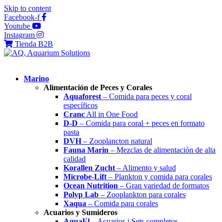
Skip to content
Facebook-f
Youtube
Instagram
Tienda B2B
Marino
Alimentación de Peces y Corales
Aquaforest
– Comida para peces y coral
específicos
Cranc
All in One Food
D-D
– Comida para coral + peces en formato
pasta
DVH
– Zooplancton natural
Fauna Marin
– Mezclas de alimentación de alta
calidad
Korallen Zucht
– Alimento y salud
Microbe-Lift
– Plankton y comida para corales
Ocean Nutrition
– Gran variedad de formatos
Polyp Lab
– Zooplankton para corales
Xaqua
– Comida para corales
Acuarios y Sumideros
AquaEl
– Acuarios i Sets completos