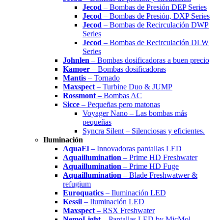
Jecod
– Bombas de Presión DEP Series
Jecod
– Bombas de Presión, DXP Series
Jecod
– Bombas de Recirculación DWP
Series
Jecod
– Bombas de Recirculación DLW
Series
Johnlen
– Bombas dosificadoras a buen precio
Kamoer
– Bombas dosificadoras
Mantis
– Tornado
Maxspect
– Turbine Duo & JUMP
Rossmont
– Bombas AC
Sicce
– Pequeñas pero matonas
Voyager Nano – Las bombas más
pequeñas
Syncra Silent – Silenciosas y eficientes.
Iluminación
AquaEl
– Innovadoras pantallas LED
Aquaillumination
– Prime HD Freshwater
Aquaillumination
– Prime HD Fuge
Aquaillumination
– Blade Freshwatwer &
refugium
Euroquatics
– Iluminación LED
Kessil
– Iluminación LED
Maxspect
– RSX Freshwater
NemoLight
– Pantallas LED by MicMol