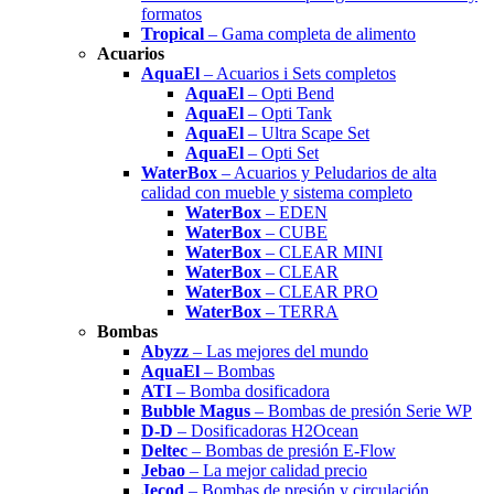
formatos
Tropical
– Gama completa de alimento
Acuarios
AquaEl
– Acuarios i Sets completos
AquaEl
– Opti Bend
AquaEl
– Opti Tank
AquaEl
– Ultra Scape Set
AquaEl
– Opti Set
WaterBox
– Acuarios y Peludarios de alta
calidad con mueble y sistema completo
WaterBox
– EDEN
WaterBox
– CUBE
WaterBox
– CLEAR MINI
WaterBox
– CLEAR
WaterBox
– CLEAR PRO
WaterBox
– TERRA
Bombas
Abyzz
– Las mejores del mundo
AquaEl
– Bombas
ATI
– Bomba dosificadora
Bubble Magus
– Bombas de presión Serie WP
D-D
– Dosificadoras H2Ocean
Deltec
– Bombas de presión E-Flow
Jebao
– La mejor calidad precio
Jecod
– Bombas de presión y circulación