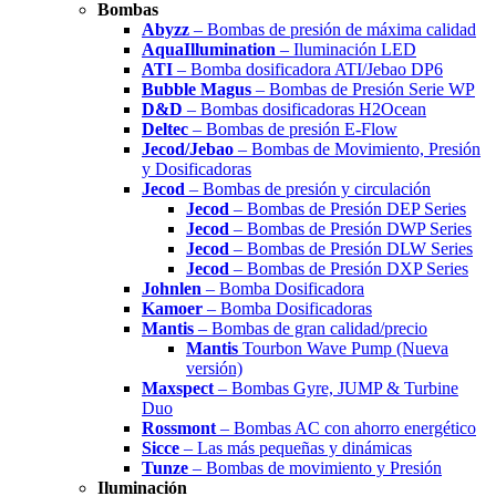
Bombas
Abyzz
– Bombas de presión de máxima calidad
AquaIllumination
– Iluminación LED
ATI
– Bomba dosificadora ATI/Jebao DP6
Bubble Magus
– Bombas de Presión Serie WP
D&D
– Bombas dosificadoras H2Ocean
Deltec
– Bombas de presión E-Flow
Jecod/Jebao
– Bombas de Movimiento, Presión
y Dosificadoras
Jecod
– Bombas de presión y circulación
Jecod
– Bombas de Presión DEP Series
Jecod
– Bombas de Presión DWP Series
Jecod
– Bombas de Presión DLW Series
Jecod
– Bombas de Presión DXP Series
Johnlen
– Bomba Dosificadora
Kamoer
– Bomba Dosificadoras
Mantis
– Bombas de gran calidad/precio
Mantis
Tourbon Wave Pump (Nueva
versión)
Maxspect
– Bombas Gyre, JUMP & Turbine
Duo
Rossmont
– Bombas AC con ahorro energético
Sicce
– Las más pequeñas y dinámicas
Tunze
– Bombas de movimiento y Presión
Iluminación