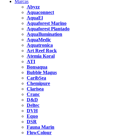
Marcas
Abyzz
Aquaconnect
AquaEl
Aquaforest Marino
Aquaforest Plantado
AquaIlumination
AquaMedic
Aquatronica
Art Reef Rock
Atemia Koral
ATI
Bonsaqua
Bubble Magus
CaribSea
Chemipure
Clarisea
Cranc
D&D
Deltec
DVH
Equo
DSR
Fauna Marin
FlowColour