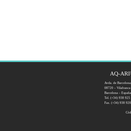
AQ-ARI
Avda. de Barcelon
08720 – Vilafranca
Barcelona – España
Tel. (+34) 938 925
Fax. (+34) 938 92
Cód