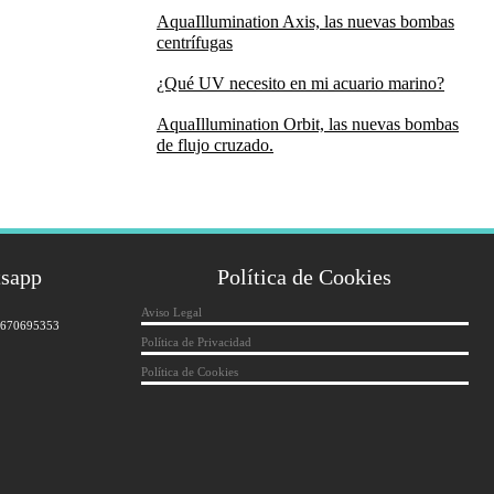
AquaIllumination Axis, las nuevas bombas
centrífugas
¿Qué UV necesito en mi acuario marino?
AquaIllumination Orbit, las nuevas bombas
de flujo cruzado.
tsapp
Política de Cookies
Aviso Legal
 670695353
Política de Privacidad
Política de Cookies
*
indicates required