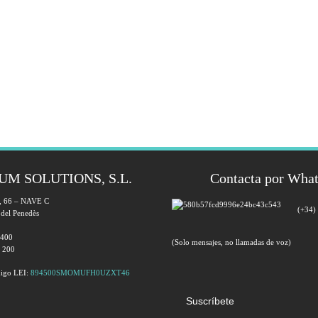
UM SOLUTIONS, S.L.
Contacta por Wha
a, 66 – NAVE C
(+34)
 del Penedès
 400
(Solo mensajes, no llamadas de voz)
0 200
igo LEI:
894500SMOMUFH0UZXT46
Suscríbete