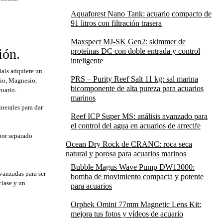
Aquaforest Nano Tank: acuario compacto de
91 litros con filtración trasera
Maxspect MJ-SK Gen2: skimmer de
ión.
proteínas DC con doble entrada y control
inteligente
ials adquiere un
PRS – Purity Reef Salt 11 kg: sal marina
cio, Magnesio,
bicomponente de alta pureza para acuarios
uario.
marinos
nerales para dar
Reef ICP Super MS: análisis avanzado para
el control del agua en acuarios de arrecife
por separado
Ocean Dry Rock de CRANC: roca seca
natural y porosa para acuarios marinos
Bubble Magus Wave Pump DW13000:
vanzadas para ser
bomba de movimiento compacta y potente
clase y un
para acuarios
Orphek Omini 77mm Magnetic Lens Kit:
mejora tus fotos y vídeos de acuario