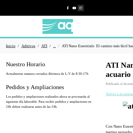
Inicio
Aditivos
ATI
...
ATI Nano Essentials: El camino más fácil ha
Nuestro Horario
ATI Nan
acuario
Actualmente estamos cerrados.
Abrimos de L-V de 8:30-17h
Publicado el
diciem
Pedidos y Ampliaciones
Volver a la págin
Los pedidos y ampliaciones realizados ahora se procesarán al
siguiente día laborable.
Para recibir pedidos y ampliaciones en
24h deben realizarse antes de las 14h.
Con Nano Essenti
marino pequeño. 