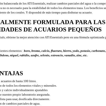
ón balanceada de los ATI Essentials, realizar cambios parciales del agua o la compe
a no es necesario para la estabilidad de todos los elementos traza. Los beneficios se
iento de los corales. Y dispondrá de más tiempo para disfrutar su acuario.
IALMENTE FORMULADA PARA LAS
IDADES DE ACUARIOS PEQUEÑOS
als, obtiene la mejor atención con ATI Essentials pero en una fórmula optimizada 
uientes elementos:
boro, bromo, calcio, fluoruro, hierro, yodo, potasio, carbonato,
eno, níquel, rubidio, azufre, selenio, estroncio, vanadio, zinc, etc.
ENTAJAS
 acuarios de hasta 100 litros.
o de todos los elementos vitales y minerales.
 y calcio individualmente ajustables
e nuestro propio laboratorio asegurada.
lista para usar, dosificada directamente.
 de cambios parciales de agua.