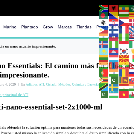
Marino
Plantado
Grow
Marcas
Tiendas
Profesionales
Con
cia un nano acuario impresionante.
o Essentials: El camino más fácil hacia
 impresionante.
bre 4, 2020
En
Aditivos
,
ATI
,
Ciclado
,
Métodos
,
Química y Bacterias
a principal de ATI
als obtendrá la solución óptima para mantener todas sus necesidades de un acuari
Pruebe usted mismo la aplicación simple y descubra el éxito simplificado con lo es