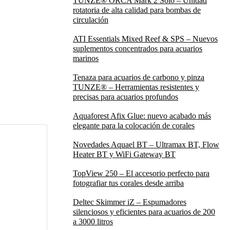
TUNZE® ORCA Mark 2 Solo – Unidad
rotatoria de alta calidad para bombas de
circulación
ATI Essentials Mixed Reef & SPS – Nuevos
suplementos concentrados para acuarios
marinos
Tenaza para acuarios de carbono y pinza
TUNZE® – Herramientas resistentes y
precisas para acuarios profundos
Aquaforest Afix Glue: nuevo acabado más
elegante para la colocación de corales
Novedades Aquael BT – Ultramax BT, Flow
Heater BT y WiFi Gateway BT
TopView 250 – El accesorio perfecto para
fotografiar tus corales desde arriba
Deltec Skimmer iZ – Espumadores
silenciosos y eficientes para acuarios de 200
a 3000 litros