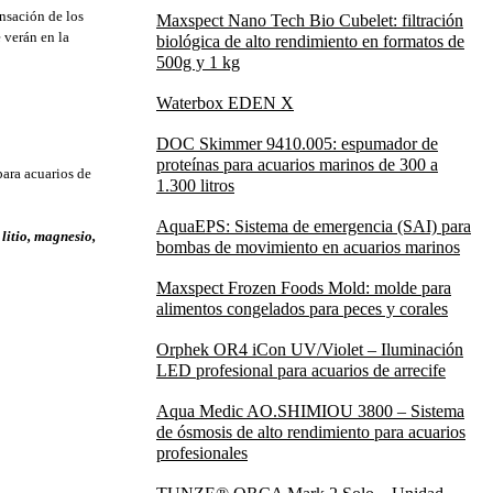
nsación de los
Maxspect Nano Tech Bio Cubelet: filtración
 verán en la
biológica de alto rendimiento en formatos de
500g y 1 kg
Waterbox EDEN X
DOC Skimmer 9410.005: espumador de
proteínas para acuarios marinos de 300 a
para acuarios de
1.300 litros
AquaEPS: Sistema de emergencia (SAI) para
 litio, magnesio,
bombas de movimiento en acuarios marinos
Maxspect Frozen Foods Mold: molde para
alimentos congelados para peces y corales
Orphek OR4 iCon UV/Violet – Iluminación
LED profesional para acuarios de arrecife
Aqua Medic AO.SHIMIOU 3800 – Sistema
de ósmosis de alto rendimiento para acuarios
profesionales