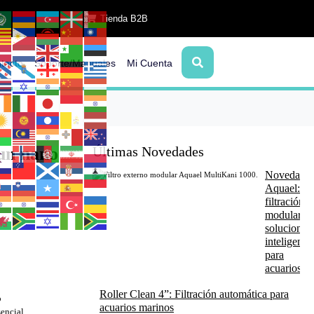
Tienda B2B
tacto
Soporte/Manuales
Mi Cuenta
 un nano
Últimas Novedades
Novedade
Aquael:
filtración
modular y
soluciones
inteligente
para
acuarios
Roller Clean 4”: Filtración automática para
o
acuarios marinos
encial.