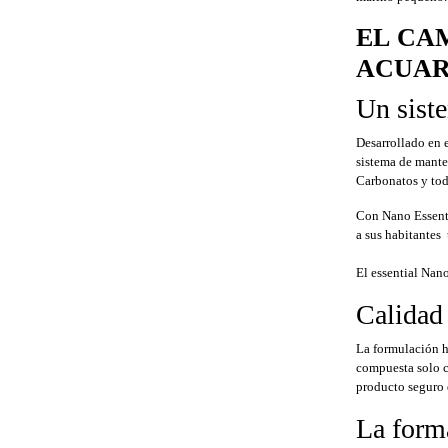
EL CA
ACUAR
Un sist
Desarrollado en 
sistema de mante
Carbonatos y tod
Con Nano Essenti
a sus habitantes 
El essential Nano
Calidad
La formulación h
compuesta solo c
producto seguro d
La forma