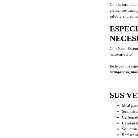
Con la formulaci
elementos traza y
salud y el crecim
ESPEC
NECES
Con Nano Essenti
nano-arrecife.
Incluyen los sig
manganeso, molibd
SUS V
Ideal para
Suministr
Carbonato
Calidad d
Solución 
Reducción