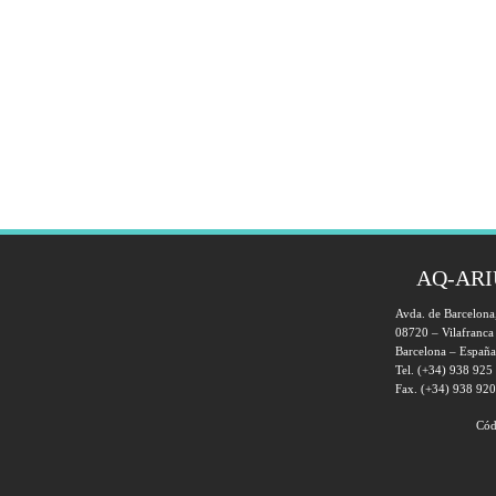
AQ-ARI
Avda. de Barcelon
08720 – Vilafranca
Barcelona – España
Tel. (+34) 938 925
Fax. (+34) 938 92
Cód