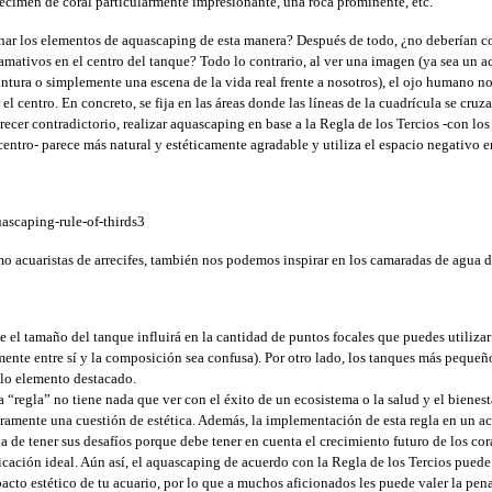
pécimen de coral particularmente impresionante, una roca prominente, etc.
nar los elementos de aquascaping de esta manera? Después de todo, ¿no deberían co
amativos en el centro del tanque? Todo lo contrario, al ver una imagen (ya sea un a
intura o simplemente una escena de la vida real frente a nosotros), el ojo humano no
el centro. En concreto, se fija en las áreas donde las líneas de la cuadrícula se cruza
ecer contradictorio, realizar aquascaping en base a la Regla de los Tercios -con lo
entro- parece más natural y estéticamente agradable y utiliza el espacio negativo e
 acuaristas de arrecifes, también nos podemos inspirar en los camaradas de agua 
e el tamaño del tanque influirá en la cantidad de puntos focales que puedes utiliza
ente entre sí y la composición sea confusa). Por otro lado, los tanques más pequeñ
olo elemento destacado.
a “regla” no tiene nada que ver con el éxito de un ecosistema o la salud y el bienest
uramente una cuestión de estética. Además, la implementación de esta regla en un a
ja de tener sus desafíos porque debe tener en cuenta el crecimiento futuro de los cor
icación ideal. Aún así, el aquascaping de acuerdo con la Regla de los Tercios puede
cto estético de tu acuario, por lo que a muchos aficionados les puede valer la pena