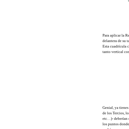
Para aplicar la R
delantera de su t
Esta cuadrícula 
tanto vertical c
Genial, ya tiene
de los Tercios, l
etc…)- deberían c
los puntos donde 