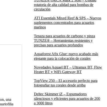
TUNZE® ORCA Mark 2 Solo – Unidad
rotatoria de alta calidad para bombas de
circulación
ATI Essentials Mixed Reef & SPS – Nuevos
suplementos concentrados para acuarios
marinos
Tenaza para acuarios de carbono y pinza
TUNZE® – Herramientas resistentes y
precisas para acuarios profundos
Aquaforest Afix Glue: nuevo acabado más
elegante para la colocación de corales
Novedades Aquael BT – Ultramax BT, Flow
Heater BT y WiFi Gateway BT
TopView 250 – El accesorio perfecto para
fotografiar tus corales desde arriba
Deltec Skimmer iZ – Espumadores
silenciosos y eficientes para acuarios de 200
on, una
a 3000 litros
ariofilia