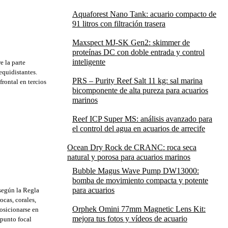
Aquaforest Nano Tank: acuario compacto de
91 litros con filtración trasera
Maxspect MJ-SK Gen2: skimmer de
proteínas DC con doble entrada y control
inteligente
e la parte
equidistantes.
PRS – Purity Reef Salt 11 kg: sal marina
rontal en tercios
bicomponente de alta pureza para acuarios
marinos
Reef ICP Super MS: análisis avanzado para
el control del agua en acuarios de arrecife
Ocean Dry Rock de CRANC: roca seca
natural y porosa para acuarios marinos
Bubble Magus Wave Pump DW13000:
bomba de movimiento compacta y potente
para acuarios
 según la Regla
ocas, corales,
Orphek Omini 77mm Magnetic Lens Kit:
posicionarse en
mejora tus fotos y vídeos de acuario
 punto focal