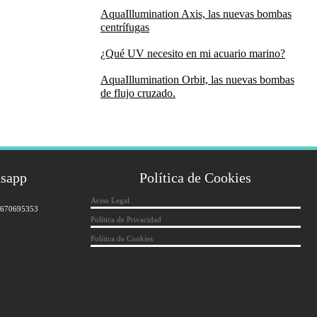
AquaIllumination Axis, las nuevas bombas
centrífugas
¿Qué UV necesito en mi acuario marino?
AquaIllumination Orbit, las nuevas bombas
de flujo cruzado.
tsapp
Política de Cookies
Aviso Legal
 670695353
Política de Privacidad
Política de Cookies
*
indicates required