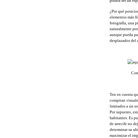
podría ser un es
¿Por qué posicio
elementos más ll
fotografía, una p
naturalmente por 
aunque pueda par
desplazados del c
Como
Ten en cuenta qu
compitan visualm
limitados a un s
Por supuesto, est
habitantes. Es p
de arrecife no de
determinar su ub
maximizar el impa