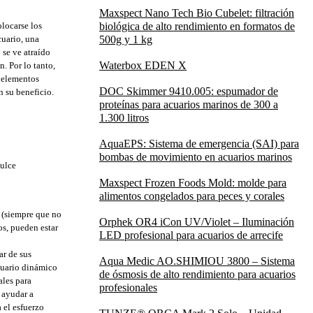
Maxspect Nano Tech Bio Cubelet: filtración
locarse los
biológica de alto rendimiento en formatos de
cuario, una
500g y 1 kg
 se ve atraído
Waterbox EDEN X
n. Por lo tanto,
s elementos
DOC Skimmer 9410.005: espumador de
n su beneficio.
proteínas para acuarios marinos de 300 a
1.300 litros
AquaEPS: Sistema de emergencia (SAI) para
bombas de movimiento en acuarios marinos
dulce
Maxspect Frozen Foods Mold: molde para
alimentos congelados para peces y corales
r (siempre que no
Orphek OR4 iCon UV/Violet – Iluminación
os, pueden estar
LED profesional para acuarios de arrecife
ar de sus
Aqua Medic AO.SHIMIOU 3800 – Sistema
cuario dinámico
de ósmosis de alto rendimiento para acuarios
ales para
profesionales
 ayudar a
 el esfuerzo