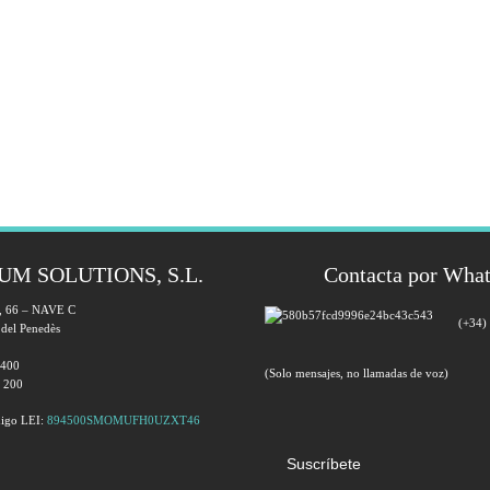
UM SOLUTIONS, S.L.
Contacta por Wha
a, 66 – NAVE C
(+34)
 del Penedès
 400
(Solo mensajes, no llamadas de voz)
0 200
igo LEI:
894500SMOMUFH0UZXT46
Suscríbete