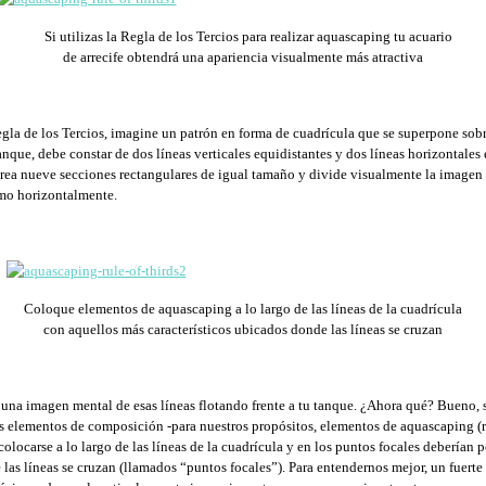
Si utilizas la Regla de los Tercios para realizar aquascaping tu acuario
de arrecife obtendrá una apariencia visualmente más atractiva
egla de los Tercios, imagine un patrón en forma de cuadrícula que se superpone sobr
anque, debe constar de dos líneas verticales equidistantes y dos líneas horizontales 
crea nueve secciones rectangulares de igual tamaño y divide visualmente la imagen f
omo horizontalmente.
Coloque elementos de aquascaping a lo largo de las líneas de la cuadrícula
con aquellos más característicos ubicados donde las líneas se cruzan
s una imagen mental de esas líneas flotando frente a tu tanque. ¿Ahora qué? Bueno,
os elementos de composición -para nuestros propósitos, elementos de aquascaping (r
olocarse a lo largo de las líneas de la cuadrícula y en los puntos focales deberían 
las líneas se cruzan (llamados “puntos focales”). Para entendernos mejor, un fuerte