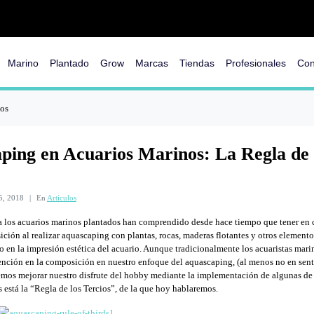
Marino
Plantado
Grow
Marcas
Tiendas
Profesionales
Con
ios
ping en Acuarios Marinos: La Regla de 
25, 2018
En
Artículos
a los acuarios marinos plantados han comprendido desde hace tiempo que tener en c
ición al realizar aquascaping con plantas, rocas, maderas flotantes y otros element
 en la impresión estética del acuario. Aunque tradicionalmente los acuaristas mar
nción en la composición en nuestro enfoque del aquascaping, (al menos no en sent
mos mejorar nuestro disfrute del hobby mediante la implementación de algunas de
as está la “Regla de los Tercios”, de la que hoy hablaremos.