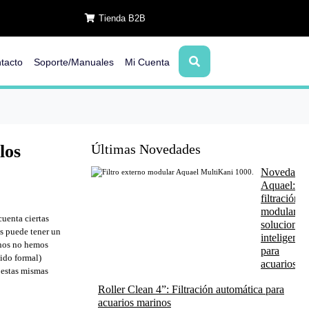
Tienda B2B
tacto
Soporte/Manuales
Mi Cuenta
los
Últimas Novedades
Novedade
Aquael:
filtración
modular y
uenta ciertas
soluciones
os puede tener un
inteligente
inos no hemos
para
ido formal)
acuarios
 estas mismas
Roller Clean 4”: Filtración automática para
acuarios marinos