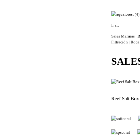
Ir a…
Sales Marinas
| B
Filtración
| Roca
SALE
Reef Salt Box