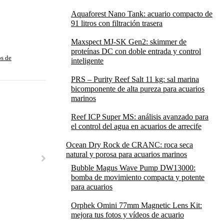
Aquaforest Nano Tank: acuario compacto de
91 litros con filtración trasera
Maxspect MJ-SK Gen2: skimmer de
proteínas DC con doble entrada y control
s de
inteligente
PRS – Purity Reef Salt 11 kg: sal marina
bicomponente de alta pureza para acuarios
marinos
Reef ICP Super MS: análisis avanzado para
el control del agua en acuarios de arrecife
Ocean Dry Rock de CRANC: roca seca
natural y porosa para acuarios marinos
Bubble Magus Wave Pump DW13000:
bomba de movimiento compacta y potente
para acuarios
Orphek Omini 77mm Magnetic Lens Kit:
mejora tus fotos y vídeos de acuario