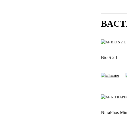
BACT
Bio S 2 L
NitraPhos Min