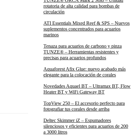
TUNZE® ORCA Mark 2 Solo – Unidad
rotatoria de alta calidad para bombas de
circulación
ATI Essentials Mixed Reef & SPS – Nuevos
suplementos concentrados para acuarios
marinos
Tenaza para acuarios de carbono y pinza
TUNZE® – Herramientas resistentes y
precisas para acuarios profundos
Aquaforest Afix Glue: nuevo acabado más
elegante para la colocación de corales
Novedades Aquael BT – Ultramax BT, Flow
Heater BT y WiFi Gateway BT
TopView 250 – El accesorio perfecto para
fotografiar tus corales desde arriba
Deltec Skimmer iZ – Espumadores
silenciosos y eficientes para acuarios de 200
a 3000 litros