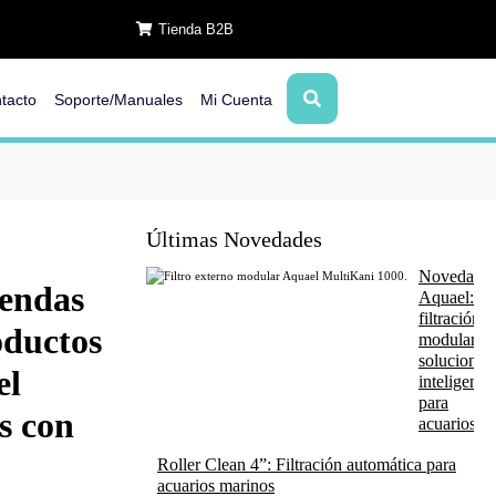
Tienda B2B
tacto
Soporte/Manuales
Mi Cuenta
Últimas Novedades
Novedade
iendas
Aquael:
filtración
oductos
modular y
soluciones
el
inteligente
para
s con
acuarios
Roller Clean 4”: Filtración automática para
acuarios marinos