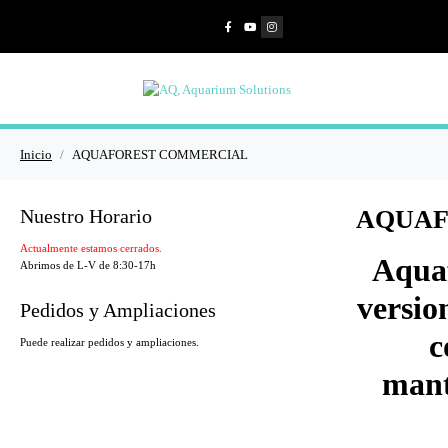
Inicio
AQUAFOREST COMMERCIAL
Nuestro Horario
AQUAF
Actualmente estamos cerrados.
Aquaf
Abrimos de L-V de 8:30-17h
versio
Pedidos y Ampliaciones
c
Puede realizar pedidos y ampliaciones.
mant