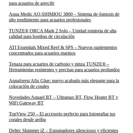
para acuarios de arrecife
Aqua Medic AO.SHIMIOU 3800 – Sistema de ósmosis de
alto rendimiento para acuarios profesionales
TUNZE® ORCA Mark 2 Solo – Unidad rotatoria de alta
calidad para bombas de circulación
ATI Essentials Mixed Reef & SPS – Nuevos suplementos
concentrados para acuarios marinos
Tenaza para acuarios de carbono y pinza TUNZE® –
Herramientas resistentes y precisas para acuarios profundos
Aquaforest Afix Glue: nuevo acabado más elegante para la
colocación de corales
Novedades Aquael BT – Ultramax BT, Flow Heater BT y
WiFi Gateway BT
TopView 250 – El accesorio perfecto para fotografiar tus
corales desde arriba
Deltec Skimmer iZ – Espumadores silenciosos y eficientes