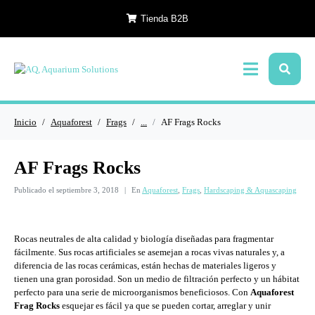
Tienda B2B
Inicio
Aquaforest
Frags
...
AF Frags Rocks
AF Frags Rocks
Publicado el
septiembre 3, 2018
En
Aquaforest
,
Frags
,
Hardscaping & Aquascaping
Rocas neutrales de alta calidad y biología diseñadas para fragmentar
fácilmente. Sus rocas artificiales se asemejan a rocas vivas naturales y, a
diferencia de las rocas cerámicas, están hechas de materiales ligeros y
tienen una gran porosidad. Son un medio de filtración perfecto y un hábitat
perfecto para una serie de microorganismos beneficiosos. Con
Aquaforest
Frag Rocks
esquejar es fácil ya que se pueden cortar, arreglar y unir