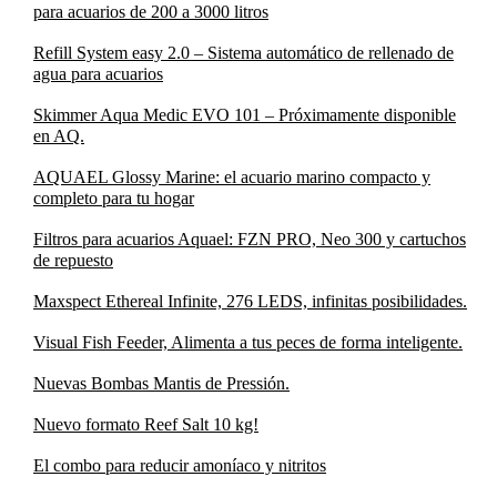
para acuarios de 200 a 3000 litros
Refill System easy 2.0 – Sistema automático de rellenado de
agua para acuarios
Skimmer Aqua Medic EVO 101 – Próximamente disponible
en AQ.
AQUAEL Glossy Marine: el acuario marino compacto y
completo para tu hogar
Filtros para acuarios Aquael: FZN PRO, Neo 300 y cartuchos
de repuesto
Maxspect Ethereal Infinite, 276 LEDS, infinitas posibilidades.
Visual Fish Feeder, Alimenta a tus peces de forma inteligente.
Nuevas Bombas Mantis de Pressión.
Nuevo formato Reef Salt 10 kg!
El combo para reducir amoníaco y nitritos