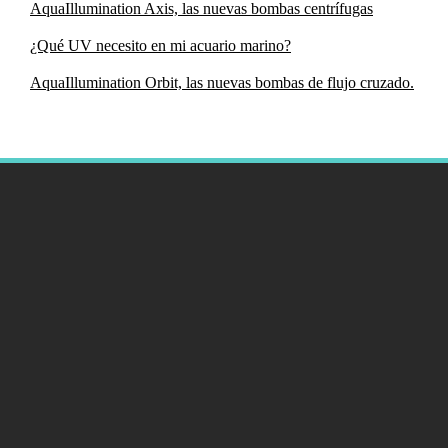
AquaIllumination Axis, las nuevas bombas centrífugas
¿Qué UV necesito en mi acuario marino?
AquaIllumination Orbit, las nuevas bombas de flujo cruzado.