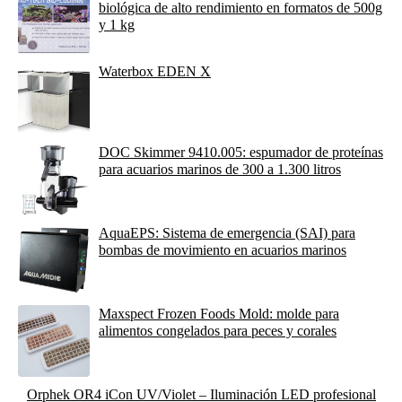
biológica de alto rendimiento en formatos de 500g
y 1 kg
Waterbox EDEN X
DOC Skimmer 9410.005: espumador de proteínas
para acuarios marinos de 300 a 1.300 litros
AquaEPS: Sistema de emergencia (SAI) para
bombas de movimiento en acuarios marinos
Maxspect Frozen Foods Mold: molde para
alimentos congelados para peces y corales
Orphek OR4 iCon UV/Violet – Iluminación LED profesional