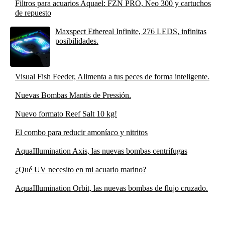
Filtros para acuarios Aquael: FZN PRO, Neo 300 y cartuchos
de repuesto
Maxspect Ethereal Infinite, 276 LEDS, infinitas
posibilidades.
Visual Fish Feeder, Alimenta a tus peces de forma inteligente.
Nuevas Bombas Mantis de Pressión.
Nuevo formato Reef Salt 10 kg!
El combo para reducir amoníaco y nitritos
AquaIllumination Axis, las nuevas bombas centrífugas
¿Qué UV necesito en mi acuario marino?
AquaIllumination Orbit, las nuevas bombas de flujo cruzado.