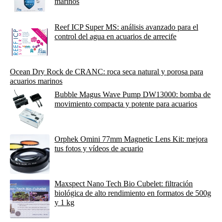
marinos
Reef ICP Super MS: análisis avanzado para el
control del agua en acuarios de arrecife
Ocean Dry Rock de CRANC: roca seca natural y porosa para
acuarios marinos
Bubble Magus Wave Pump DW13000: bomba de
movimiento compacta y potente para acuarios
Orphek Omini 77mm Magnetic Lens Kit: mejora
tus fotos y vídeos de acuario
Maxspect Nano Tech Bio Cubelet: filtración
biológica de alto rendimiento en formatos de 500g
y 1 kg