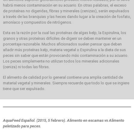
habrá menos contaminación en su acuario. En otras palabras, el exceso
de proteínas no digeridas, fibras y minerales (cenizas), serán expulsados
a través de las branquias y las heces dando lugar a la creación de fosfato,
amoníaco y compuestos de nitrógenos.
Esta es la razón por la cual las proteínas de algas kelp, la Espirulina, los
granos y otras proteínas difíciles de digerir se deben mantener en un
porcentaje razonable. Muchos aficionados suelen pensar que deben
añadir más proteínas kelp, materia vegetal o Espirulina a la dieta de sus
peces sin saber que están provocando más contaminación a su acuario.
Los peces simplemente no utilizan todos los minerales adicionales
(ceniza) ni todas las fibras.
El alimento de calidad por lo general contiene una amplia cantidad de
material vegetal y minerales. Siempre recuerde que todo lo que se ingiere
tiene que ser expulsado.
AquaFeed Español. (2015, 5 febrero). Alimento en escamas vs Alimento
peletizado para peces.