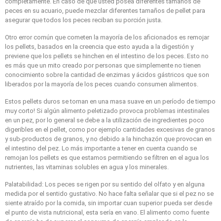
completamente. En caso de que usted posea diferentes tamaños de
peces en su acuario, puede mezclar diferentes tamaños de pellet para
asegurar que todos los peces reciban su porción justa.
Otro error común que cometen la mayoría de los aficionados es remojar
los pellets, basados en la creencia que esto ayuda a la digestión y
previene que los pellets se hinchen en el intestino de los peces. Esto no
es más que un mito creado por personas que simplemente no tienen
conocimiento sobre la cantidad de enzimas y ácidos gástricos que son
liberados por la mayoría de los peces cuando consumen alimentos.
Estos pellets duros se tornan en una masa suave en un período de tiempo
muy corto! Si algún alimento peletizado provoca problemas intestinales
en un pez, por lo general se debe a la utilización de ingredientes poco
digeribles en el pellet, como por ejemplo cantidades excesivas de granos
y sub-productos de granos, y no debido a la hinchazón que provocan en
el intestino del pez. Lo más importante a tener en cuenta cuando se
remojan los pellets es que estamos permitiendo se filtren en el agua los
nutrientes, las vitaminas solubles en agua y los minerales.
Palatabilidad: Los peces se rigen por su sentido del olfato y en alguna
medida por el sentido gustativo. No hace falta señalar que si el pez no se
siente atraído por la comida, sin importar cuan superior pueda ser desde
el punto de vista nutricional, esta sería en vano. El alimento como fuente