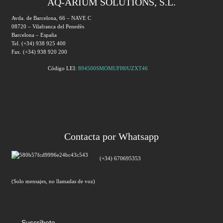
AQ-ARIUM SOLUTIONS, S.L.
Avda. de Barcelona, 66 – NAVE C
08720 – Vilafranca del Penedès
Barcelona – España
Tel. (+34) 938 925 400
Fax. (+34) 938 920 200
Código LEI:
894500SMOMUFH0UZXT46
Contacta por Whatsapp
(+34) 670695353
(Solo mensajes, no llamadas de voz)
Suscríbete