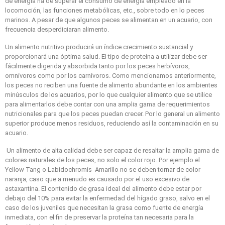
de energía ha de superar el consumo de energía empleado en la
locomoción, las funciones metabólicas, etc., sobre todo en lo peces
marinos. A pesar de que algunos peces se alimentan en un acuario, con
frecuencia desperdiciaran alimento.
Un alimento nutritivo producirá un índice crecimiento sustancial y
proporcionará una óptima salud. El tipo de proteína a utilizar debe ser
fácilmente digerida y absorbida tanto por los peces herbívoros,
omnívoros como por los carnívoros. Como mencionamos anteriormente,
los peces no reciben una fuente de alimento abundante en los ambientes
minúsculos de los acuarios, por lo que cualquier alimento que se utilice
para alimentarlos debe contar con una amplia gama de requerimientos
nutricionales para que los peces puedan crecer. Por lo general un alimento
superior produce menos residuos, reduciendo así la contaminación en su
acuario.
Un alimento de alta calidad debe ser capaz de resaltar la amplia gama de
colores naturales de los peces, no solo el color rojo. Por ejemplo el
Yellow Tang o Labidochromis Amarillo no se deben tornar de color
naranja, caso que a menudo es causado por el uso excesivo de
astaxantina. El contenido de grasa ideal del alimento debe estar por
debajo del 10% para evitar la enfermedad del hígado graso, salvo en el
caso de los juveniles que necesitan la grasa como fuente de energía
inmediata, con el fin de preservar la proteína tan necesaria para la