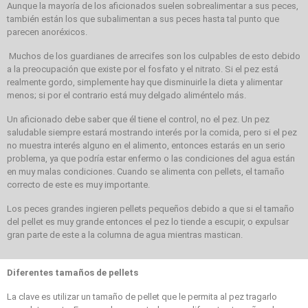
Aunque la mayoría de los aficionados suelen sobrealimentar a sus peces,
también están los que subalimentan a sus peces hasta tal punto que
parecen anoréxicos.
Muchos de los guardianes de arrecifes son los culpables de esto debido
a la preocupación que existe por el fosfato y el nitrato. Si el pez está
realmente gordo, simplemente hay que disminuirle la dieta y alimentar
menos; si por el contrario está muy delgado aliméntelo más.
Un aficionado debe saber que él tiene el control, no el pez. Un pez
saludable siempre estará mostrando interés por la comida, pero si el pez
no muestra interés alguno en el alimento, entonces estarás en un serio
problema, ya que podría estar enfermo o las condiciones del agua están
en muy malas condiciones. Cuando se alimenta con pellets, el tamaño
correcto de este es muy importante.
Los peces grandes ingieren pellets pequeños debido a que si el tamaño
del pellet es muy grande entonces el pez lo tiende a escupir, o expulsar
gran parte de este a la columna de agua mientras mastican.
Diferentes tamaños de pellets
La clave es utilizar un tamaño de pellet que le permita al pez tragarlo