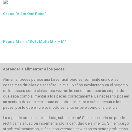
Cranc “All in One Food”
Fauna Marin “Soft Multi Mix – M”
Aprender a alimentar a los peces
Alimentar peces parece una tarea fácil, pero es realmente una de las
cosas más difíciles de enseñar. En mis 35 años involucrado en el negocio
de los peces comerciales, rara vez me he encontrado con un empleado
que sepa como alimentar a los peces correctamente. Es necesario poseer
un sentido de conciencia para no sobrealimentar o subalimentar a los
peces, por lo que en cierto modo es tanto un arte como una ciencia.
La regla de oro es: ante la duda, subalimentar! Si es necesario se puede
rectificar la situación incrementando la cantidad de alimento. Sin embargo
si sobrealimentamos, al final nos veremos envueltos en serios problemas.