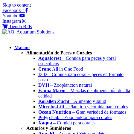
Skip to content
Facebook-f
Youtube
Instagram
Tienda B2B
Marino
Alimentación de Peces y Corales
Aquaforest
– Comida para peces y coral
específicos
Cranc
All in One Food
D-D
– Comida para coral + peces en formato
pasta
DVH
– Zooplancton natural
Fauna Marin
– Mezclas de alimentación de alta
calidad
Korallen Zucht
– Alimento y salud
Microbe-Lift
– Plankton y comida para corales
Ocean Nutrition
– Gran variedad de formatos
Polyp Lab
– Zooplankton para corales
Xaqua
– Comida para corales
Acuarios y Sumideros
AquaEl
– Acuarios i Sets completos