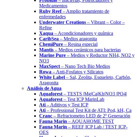
Probidio
– Bacterias, Potenciadores y
Medicamentos
Ruby Reef
– Amplio tratamiento de
enfermedades
Underwater Creations
– Vibrant – Color –
Refine
Xaqua
– Acondicionadores y química
CaribSea
– Medios aragonita
ChemiPure
– Resina especial
Mantis
– Medios cerámicos para bacterias
Marine Pure
– Medios y Reductor NH4, NO2 y
NO3
MaxSpect
– Nano Tech Bio Medios
Rowa
– Anti-Fosfatos y Silicatos
White Label
– Sal, Zeolita, Esqueleto, Carbón,
Aragonita
Análisis de Agua
Aquaforest
– TESTS |Mg|Ca|Kh|NO3 |PO4|
Aquaforest
– Test ICP MarinLab
Ati
– Aditivos y Test ICP
Ati
– Professional Test Kit de ATI: Po4, kH, Ca
Cranc
– Refractometro LED de 2º Generación
Fauna Marin
– AQUAHOME TEST
Fauna Marin
– REEF ICP Lab / TEST ICP-
OES