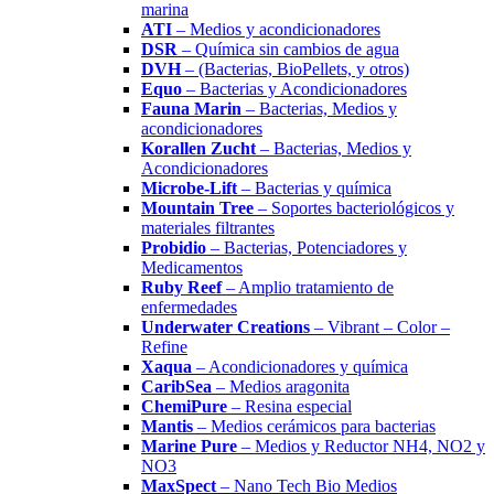
marina
ATI
– Medios y acondicionadores
DSR
– Química sin cambios de agua
DVH
– (Bacterias, BioPellets, y otros)
Equo
– Bacterias y Acondicionadores
Fauna Marin
– Bacterias, Medios y
acondicionadores
Korallen Zucht
– Bacterias, Medios y
Acondicionadores
Microbe-Lift
– Bacterias y química
Mountain Tree
– Soportes bacteriológicos y
materiales filtrantes
Probidio
– Bacterias, Potenciadores y
Medicamentos
Ruby Reef
– Amplio tratamiento de
enfermedades
Underwater Creations
– Vibrant – Color –
Refine
Xaqua
– Acondicionadores y química
CaribSea
– Medios aragonita
ChemiPure
– Resina especial
Mantis
– Medios cerámicos para bacterias
Marine Pure
– Medios y Reductor NH4, NO2 y
NO3
MaxSpect
– Nano Tech Bio Medios