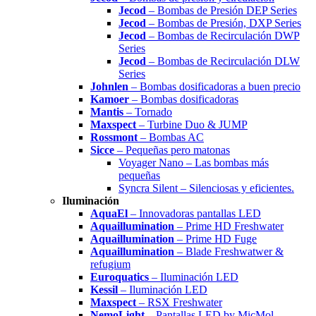
Jecod
– Bombas de Presión DEP Series
Jecod
– Bombas de Presión, DXP Series
Jecod
– Bombas de Recirculación DWP
Series
Jecod
– Bombas de Recirculación DLW
Series
Johnlen
– Bombas dosificadoras a buen precio
Kamoer
– Bombas dosificadoras
Mantis
– Tornado
Maxspect
– Turbine Duo & JUMP
Rossmont
– Bombas AC
Sicce
– Pequeñas pero matonas
Voyager Nano – Las bombas más
pequeñas
Syncra Silent – Silenciosas y eficientes.
Iluminación
AquaEl
– Innovadoras pantallas LED
Aquaillumination
– Prime HD Freshwater
Aquaillumination
– Prime HD Fuge
Aquaillumination
– Blade Freshwatwer &
refugium
Euroquatics
– Iluminación LED
Kessil
– Iluminación LED
Maxspect
– RSX Freshwater
NemoLight
– Pantallas LED by MicMol