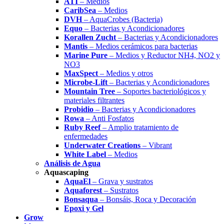
ATI
– Medios
CaribSea
– Medios
DVH
– AquaCrobes (Bacteria)
Equo
– Bacterias y Acondicionadores
Korallen Zucht
– Bacterias y Acondicionadores
Mantis
– Medios cerámicos para bacterias
Marine Pure
– Medios y Reductor NH4, NO2 y
NO3
MaxSpect
– Medios y otros
Microbe-Lift
– Bacterias y Acondicionadores
Mountain Tree
– Soportes bacteriológicos y
materiales filtrantes
Probidio
– Bacterias y Acondicionadores
Rowa
– Anti Fosfatos
Ruby Reef
– Amplio tratamiento de
enfermedades
Underwater Creations
– Vibrant
White Label
– Medios
Análisis de Agua
Aquascaping
AquaEl
– Grava y sustratos
Aquaforest
– Sustratos
Bonsaqua
– Bonsáis, Roca y Decoración
Epoxi y Gel
Grow