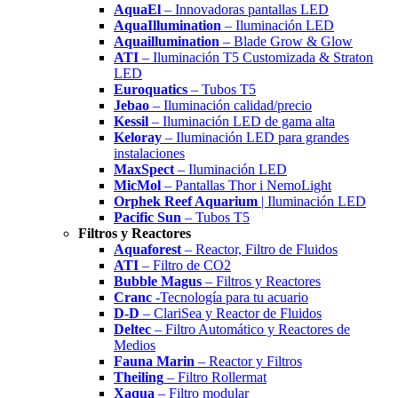
AquaEl
– Innovadoras pantallas LED
AquaIllumination
– Iluminación LED
Aquaillumination
– Blade Grow & Glow
ATI
– Iluminación T5 Customizada & Straton
LED
Euroquatics
– Tubos T5
Jebao
– Iluminación calidad/precio
Kessil
– Iluminación LED de gama alta
Keloray
– Iluminación LED para grandes
instalaciones
MaxSpect
– Iluminación LED
MicMol
– Pantallas Thor i NemoLight
Orphek Reef Aquarium
| Iluminación LED
Pacific Sun
– Tubos T5
Filtros y Reactores
Aquaforest
– Reactor, Filtro de Fluidos
ATI
– Filtro de CO2
Bubble Magus
– Filtros y Reactores
Cranc
-Tecnología para tu acuario
D-D
– ClariSea y Reactor de Fluidos
Deltec
– Filtro Automático y Reactores de
Medios
Fauna Marin
– Reactor y Filtros
Theiling
– Filtro Rollermat
Xaqua
– Filtro modular