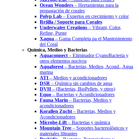
Ocean Wonders
– Herramientas para la
propagación de corales
Polyp Lab
– Expertos en crecimiento y color
Rejilla / Soporte para Corales
Underwater Creations
– Vibrant, Color,
Refine, Purge
Xaqua
– Gama Completa pa el Mantenimiento
del Coral
Química, Medios y Bacterias
Aquaconnect
– Eliminador CyanoBacteria y
otros elementos nocivos
Aquaforest
– Bacterias, Medios, Acond., Agua
marina
ATI
– Medios y acondicionadores
DSR
– Química sin cambios de agua
DVH
– (Bacterias, BioPellets, y otros)
Equo
– Bacterias y Acondicionadores
Fauna Marin
– Bacterias, Medios y
acondicionadores
Korallen Zucht
– Bacterias, Medios y
Acondicionadores
Microbe-Lift
– Bacterias y química
Mountain Tree
– Soportes bacteriológicos y
materiales filtrantes