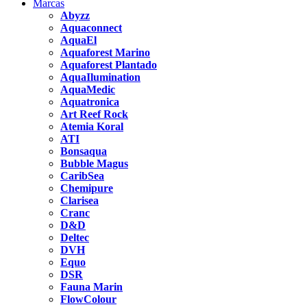
Marcas
Abyzz
Aquaconnect
AquaEl
Aquaforest Marino
Aquaforest Plantado
AquaIlumination
AquaMedic
Aquatronica
Art Reef Rock
Atemia Koral
ATI
Bonsaqua
Bubble Magus
CaribSea
Chemipure
Clarisea
Cranc
D&D
Deltec
DVH
Equo
DSR
Fauna Marin
FlowColour