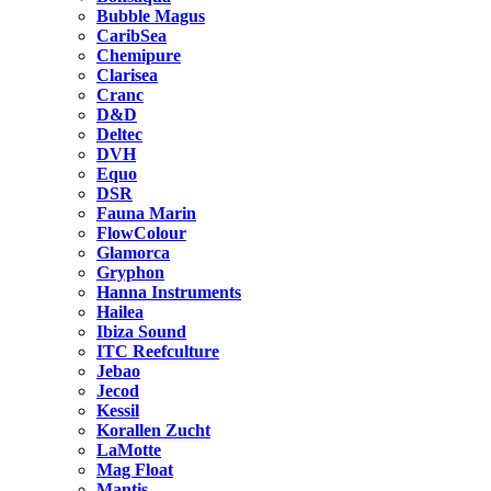
Bubble Magus
CaribSea
Chemipure
Clarisea
Cranc
D&D
Deltec
DVH
Equo
DSR
Fauna Marin
FlowColour
Glamorca
Gryphon
Hanna Instruments
Hailea
Ibiza Sound
ITC Reefculture
Jebao
Jecod
Kessil
Korallen Zucht
LaMotte
Mag Float
Mantis