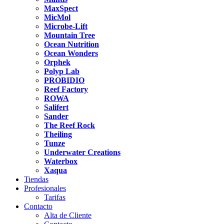
MaxSpect
MicMol
Microbe-Lift
Mountain Tree
Ocean Nutrition
Ocean Wonders
Orphek
Polyp Lab
PROBIDIO
Reef Factory
ROWA
Salifert
Sander
The Reef Rock
Theiling
Tunze
Underwater Creations
Waterbox
Xaqua
Tiendas
Profesionales
Tarifas
Contacto
Alta de Cliente