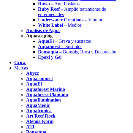
Rowa
– Anti Fosfatos
Ruby Reef
– Amplio tratamiento de
enfermedades
Underwater Creations
– Vibrant
White Label
– Medios
Análisis de Agua
Aquascaping
AquaEl
– Grava y sustratos
Aquaforest
– Sustratos
Bonsaqua
– Bonsáis, Roca y Decoración
Epoxi y Gel
Grow
Marcas
Abyzz
Aquaconnect
AquaEl
Aquaforest Marino
Aquaforest Plantado
AquaIlumination
AquaMedic
Aquatronica
Art Reef Rock
Atemia Koral
ATI
Bonsaqua