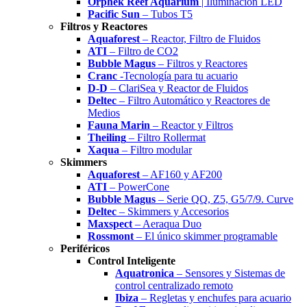
Orphek Reef Aquarium
| Iluminación LED
Pacific Sun
– Tubos T5
Filtros y Reactores
Aquaforest
– Reactor, Filtro de Fluidos
ATI
– Filtro de CO2
Bubble Magus
– Filtros y Reactores
Cranc
-Tecnología para tu acuario
D-D
– ClariSea y Reactor de Fluidos
Deltec
– Filtro Automático y Reactores de
Medios
Fauna Marin
– Reactor y Filtros
Theiling
– Filtro Rollermat
Xaqua
– Filtro modular
Skimmers
Aquaforest
– AF160 y AF200
ATI
– PowerCone
Bubble Magus
– Serie QQ, Z5, G5/7/9. Curve
Deltec
– Skimmers y Accesorios
Maxspect
– Aeraqua Duo
Rossmont
– El único skimmer programable
Periféricos
Control Inteligente
Aquatronica
– Sensores y Sistemas de
control centralizado remoto
Ibiza
– Regletas y enchufes para acuario