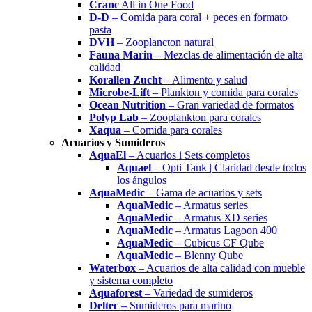
Cranc
All in One Food
D-D
– Comida para coral + peces en formato
pasta
DVH
– Zooplancton natural
Fauna Marin
– Mezclas de alimentación de alta
calidad
Korallen Zucht
– Alimento y salud
Microbe-Lift
– Plankton y comida para corales
Ocean Nutrition
– Gran variedad de formatos
Polyp Lab
– Zooplankton para corales
Xaqua
– Comida para corales
Acuarios y Sumideros
AquaEl
– Acuarios i Sets completos
Aquael
– Opti Tank | Claridad desde todos
los ángulos
AquaMedic
– Gama de acuarios y sets
AquaMedic
– Armatus series
AquaMedic
– Armatus XD series
AquaMedic
– Armatus Lagoon 400
AquaMedic
– Cubicus CF Qube
AquaMedic
– Blenny Qube
Waterbox
– Acuarios de alta calidad con mueble
y sistema completo
Aquaforest
– Variedad de sumideros
Deltec
– Sumideros para marino