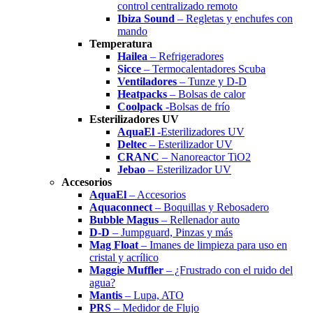
control centralizado remoto
Ibiza Sound
– Regletas y enchufes con
mando
Temperatura
Hailea
– Refrigeradores
Sicce
– Termocalentadores Scuba
Ventiladores
– Tunze y D-D
Heatpacks
– Bolsas de calor
Coolpack
-Bolsas de frío
Esterilizadores UV
AquaEl
-Esterilizadores UV
Deltec
– Esterilizador UV
CRANC
– Nanoreactor TiO2
Jebao
– Esterilizador UV
Accesorios
AquaEl
– Accesorios
Aquaconnect
– Boquillas y Rebosadero
Bubble Magus
– Rellenador auto
D-D
– Jumpguard, Pinzas y más
Mag Float
– Imanes de limpieza para uso en
cristal y acrílico
Maggie Muffler
– ¿Frustrado con el ruido del
agua?
Mantis
– Lupa, ATO
PRS
– Medidor de Flujo