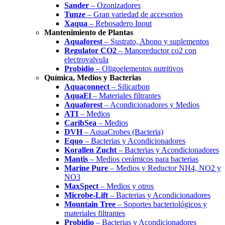
Sander
– Ozonizadores
Tunze
– Gran variedad de accesorios
Xaqua
– Rebosadero Inout
Mantenimiento de Plantas
Aquaforest
– Sustrato, Abono y suplementos
Regulator CO2
– Manoreductor co2 con
electrovalvula
Probidio
– Oligoelementos nutritivos
Química, Medios y Bacterias
Aquaconnect
– Silicarbon
AquaEl
– Materiales filtrantes
Aquaforest
– Acondicionadores y Medios
ATI
– Medios
CaribSea
– Medios
DVH
– AquaCrobes (Bacteria)
Equo
– Bacterias y Acondicionadores
Korallen Zucht
– Bacterias y Acondicionadores
Mantis
– Medios cerámicos para bacterias
Marine Pure
– Medios y Reductor NH4, NO2 y
NO3
MaxSpect
– Medios y otros
Microbe-Lift
– Bacterias y Acondicionadores
Mountain Tree
– Soportes bacteriológicos y
materiales filtrantes
Probidio
– Bacterias y Acondicionadores