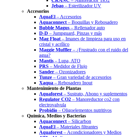
CRANC
– Nanoreactor TiO2
Jebao
– Esterilizador UV
Accesorios
AquaEl
– Accesorios
Aquaconnect
– Boquillas y Rebosadero
Bubble Magus
– Rellenador auto
D-D
– Jumpguard, Pinzas y más
Mag Float
– Imanes de limpieza para uso en
cristal y acrílico
Maggie Muffler
– ¿Frustrado con el ruido del
agua?
Mantis
– Lupa, ATO
PRS
– Medidor de Flujo
Sander
– Ozonizadores
Tunze
– Gran variedad de accesorios
Xaqua
– Rebosadero Inout
Mantenimiento de Plantas
Aquaforest
– Sustrato, Abono y suplementos
Regulator CO2
– Manoreductor co2 con
electrovalvula
Probidio
– Oligoelementos nutritivos
Química, Medios y Bacterias
Aquaconnect
– Silicarbon
AquaEl
– Materiales filtrantes
Aquaforest
– Acondicionadores y Medios