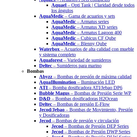
Aquael
– Opti Tank | Claridad desde todos
los ángulos
AquaMedic
– Gama de acuarios y sets
AquaMedic
– Armatus series
AquaMedic
– Armatus XD series
AquaMedic
– Armatus Lagoon 400
AquaMedic
– Cubicus CF Qube
AquaMedic
– Blenny Qube
Waterbox
– Acuarios de alta calidad con mueble
y sistema completo
Aquaforest
– Variedad de sumideros
Deltec
– Sumideros para marino
Bombas
Abyzz
– Bombas de presión de máxima calidad
AquaIllumination
– Iluminación LED
ATI
– Bomba dosificadora ATI/Jebao DP6
Bubble Magus
– Bombas de Presión Serie WP
D&D
– Bombas dosificadoras H2Ocean
Deltec
– Bombas de presión E-Flow
Jecod/Jebao
– Bombas de Movimiento, Presión
y Dosificadoras
Jecod
– Bombas de presión y circulación
Jecod
– Bombas de Presión DEP Series
Jecod
– Bombas de Presión DWP Series