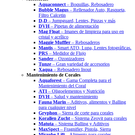
Aquaconnect
– Boquillas, Rebosadero
Bubble Magus
– Rellenador Auto, Rasqueta,
Filtro Calcetin
D-D
– Jumpguard, Lentes, Pinzas y más
DVH
– Pipetas de alimentación
Mag Float
– Imanes de limpieza para uso en
cristal y acrílico
Maggie Muffler
– Rebosaderos
Mantis
– Smart ATO, Lupa, Lentes fotográficas.
PRS
– Medidor de Flujo
Sander
– Ozonizadores
Tunze
– Gran variedad de accesorios
Xaqua
– Rebosadero Inout
Mantenimiento de Corales
Aquaforest
– Gama Completa para el
Mantenimiento del Coral
ATI
– Oligoelementos y Nutrición
DVH
– Salud y mantenimiento
Fauna Marin
– Aditivos, alimentos y Balling
para cualquier nivel
Gryphon
– Sierra de corte para corales
Korallen Zucht
– Sistema Zeovit para corales
Matuta
– Sistema Balling y Aditivos
MaxSpect
– Fragnifier, Pistola, Sierra
Microbe-Lift
– Alimento para corales