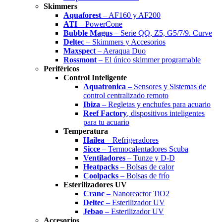
Skimmers
Aquaforest
– AF160 y AF200
ATI
– PowerCone
Bubble Magus
– Serie QQ, Z5, G5/7/9. Curve
Deltec
– Skimmers y Accesorios
Maxspect
– Aeraqua Duo
Rossmont
– El único skimmer programable
Periféricos
Control Inteligente
Aquatronica
– Sensores y Sistemas de
control centralizado remoto
Ibiza
– Regletas y enchufes para acuario
Reef Factory
, dispositivos inteligentes
para tu acuario
Temperatura
Hailea
– Refrigeradores
Sicce
– Termocalentadores Scuba
Ventiladores
– Tunze y D-D
Heatpacks
– Bolsas de calor
Coolpacks
– Bolsas de frío
Esterilizadores UV
Cranc
– Nanoreactor TiO2
Deltec
– Esterilizador UV
Jebao
– Esterilizador UV
Accesorios