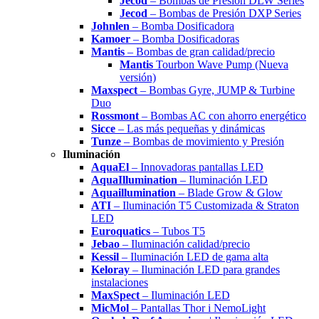
Jecod
– Bombas de Presión DLW Series
Jecod
– Bombas de Presión DXP Series
Johnlen
– Bomba Dosificadora
Kamoer
– Bomba Dosificadoras
Mantis
– Bombas de gran calidad/precio
Mantis
Tourbon Wave Pump (Nueva
versión)
Maxspect
– Bombas Gyre, JUMP & Turbine
Duo
Rossmont
– Bombas AC con ahorro energético
Sicce
– Las más pequeñas y dinámicas
Tunze
– Bombas de movimiento y Presión
Iluminación
AquaEl
– Innovadoras pantallas LED
AquaIllumination
– Iluminación LED
Aquaillumination
– Blade Grow & Glow
ATI
– Iluminación T5 Customizada & Straton
LED
Euroquatics
– Tubos T5
Jebao
– Iluminación calidad/precio
Kessil
– Iluminación LED de gama alta
Keloray
– Iluminación LED para grandes
instalaciones
MaxSpect
– Iluminación LED
MicMol
– Pantallas Thor i NemoLight