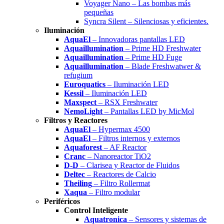
Voyager Nano – Las bombas más
pequeñas
Syncra Silent – Silenciosas y eficientes.
Iluminación
AquaEl
– Innovadoras pantallas LED
Aquaillumination
– Prime HD Freshwater
Aquaillumination
– Prime HD Fuge
Aquaillumination
– Blade Freshwatwer &
refugium
Euroquatics
– Iluminación LED
Kessil
– Iluminación LED
Maxspect
– RSX Freshwater
NemoLight
– Pantallas LED by MicMol
Filtros y Reactores
AquaEl
– Hypermax 4500
AquaEl
– Filtros internos y externos
Aquaforest
– AF Reactor
Cranc
– Nanoreactor TiO2
D-D
– Clarisea y Reactor de Fluidos
Deltec
– Reactores de Calcio
Theiling
– Filtro Rollermat
Xaqua
– Filtro modular
Periféricos
Control Inteligente
Aquatronica
– Sensores y sistemas de