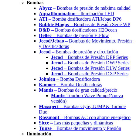
Bombas
Abyzz
– Bombas de presión de máxima calidad
AquaIllumination
– Iluminación LED
ATI
– Bomba dosificadora ATI/Jebao DP6
Bubble Magus
– Bombas de Presión Serie WP
D&D
– Bombas dosificadoras H2Ocean
Deltec
– Bombas de presión E-Flow
Jecod/Jebao
– Bombas de Movimiento, Presión
y Dosificadoras
Jecod
– Bombas de presión y circulación
Jecod
– Bombas de Presión DEP Series
Jecod
– Bombas de Presión DWP Series
Jecod
– Bombas de Presión DLW Series
Jecod
– Bombas de Presión DXP Series
Johnlen
– Bomba Dosificadora
Kamoer
– Bomba Dosificadoras
Mantis
– Bombas de gran calidad/precio
Mantis
Tourbon Wave Pump (Nueva
versión)
Maxspect
– Bombas Gyre, JUMP & Turbine
Duo
Rossmont
– Bombas AC con ahorro energético
Sicce
– Las más pequeñas y dinámicas
Tunze
– Bombas de movimiento y Presión
Iluminación