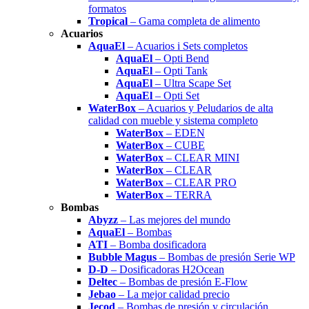
formatos
Tropical
– Gama completa de alimento
Acuarios
AquaEl
– Acuarios i Sets completos
AquaEl
– Opti Bend
AquaEl
– Opti Tank
AquaEl
– Ultra Scape Set
AquaEl
– Opti Set
WaterBox
– Acuarios y Peludarios de alta
calidad con mueble y sistema completo
WaterBox
– EDEN
WaterBox
– CUBE
WaterBox
– CLEAR MINI
WaterBox
– CLEAR
WaterBox
– CLEAR PRO
WaterBox
– TERRA
Bombas
Abyzz
– Las mejores del mundo
AquaEl
– Bombas
ATI
– Bomba dosificadora
Bubble Magus
– Bombas de presión Serie WP
D-D
– Dosificadoras H2Ocean
Deltec
– Bombas de presión E-Flow
Jebao
– La mejor calidad precio
Jecod
– Bombas de presión y circulación