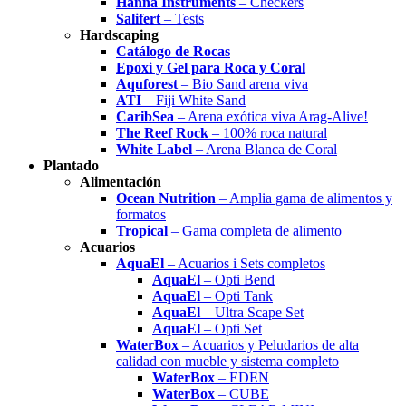
Hanna Instruments
– Checkers
Salifert
– Tests
Hardscaping
Catálogo de Rocas
Epoxi y Gel para Roca y Coral
Aquforest
– Bio Sand arena viva
ATI
– Fiji White Sand
CaribSea
– Arena exótica viva Arag-Alive!
The Reef Rock
– 100% roca natural
White Label
– Arena Blanca de Coral
Plantado
Alimentación
Ocean Nutrition
– Amplia gama de alimentos y
formatos
Tropical
– Gama completa de alimento
Acuarios
AquaEl
– Acuarios i Sets completos
AquaEl
– Opti Bend
AquaEl
– Opti Tank
AquaEl
– Ultra Scape Set
AquaEl
– Opti Set
WaterBox
– Acuarios y Peludarios de alta
calidad con mueble y sistema completo
WaterBox
– EDEN
WaterBox
– CUBE