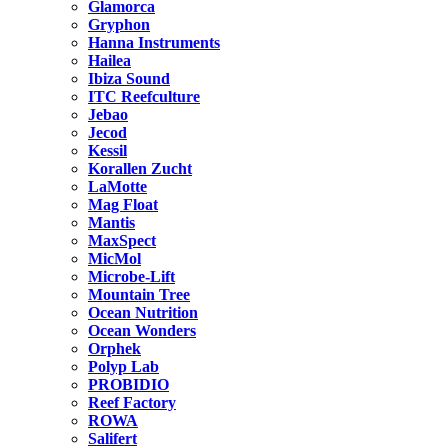
Glamorca
Gryphon
Hanna Instruments
Hailea
Ibiza Sound
ITC Reefculture
Jebao
Jecod
Kessil
Korallen Zucht
LaMotte
Mag Float
Mantis
MaxSpect
MicMol
Microbe-Lift
Mountain Tree
Ocean Nutrition
Ocean Wonders
Orphek
Polyp Lab
PROBIDIO
Reef Factory
ROWA
Salifert