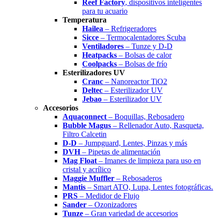
Reef Factory
, dispositivos inteligentes
para tu acuario
Temperatura
Hailea
– Refrigeradores
Sicce
– Termocalentadores Scuba
Ventiladores
– Tunze y D-D
Heatpacks
– Bolsas de calor
Coolpacks
– Bolsas de frío
Esterilizadores UV
Cranc
– Nanoreactor TiO2
Deltec
– Esterilizador UV
Jebao
– Esterilizador UV
Accesorios
Aquaconnect
– Boquillas, Rebosadero
Bubble Magus
– Rellenador Auto, Rasqueta,
Filtro Calcetin
D-D
– Jumpguard, Lentes, Pinzas y más
DVH
– Pipetas de alimentación
Mag Float
– Imanes de limpieza para uso en
cristal y acrílico
Maggie Muffler
– Rebosaderos
Mantis
– Smart ATO, Lupa, Lentes fotográficas.
PRS
– Medidor de Flujo
Sander
– Ozonizadores
Tunze
– Gran variedad de accesorios