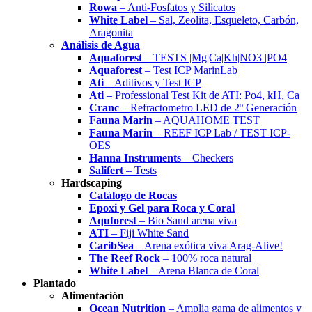
Rowa
– Anti-Fosfatos y Silicatos
White Label
– Sal, Zeolita, Esqueleto, Carbón,
Aragonita
Análisis de Agua
Aquaforest
– TESTS |Mg|Ca|Kh|NO3 |PO4|
Aquaforest
– Test ICP MarinLab
Ati
– Aditivos y Test ICP
Ati
– Professional Test Kit de ATI: Po4, kH, Ca
Cranc
– Refractometro LED de 2º Generación
Fauna Marin
– AQUAHOME TEST
Fauna Marin
– REEF ICP Lab / TEST ICP-
OES
Hanna Instruments
– Checkers
Salifert
– Tests
Hardscaping
Catálogo de Rocas
Epoxi y Gel para Roca y Coral
Aquforest
– Bio Sand arena viva
ATI
– Fiji White Sand
CaribSea
– Arena exótica viva Arag-Alive!
The Reef Rock
– 100% roca natural
White Label
– Arena Blanca de Coral
Plantado
Alimentación
Ocean Nutrition
– Amplia gama de alimentos y