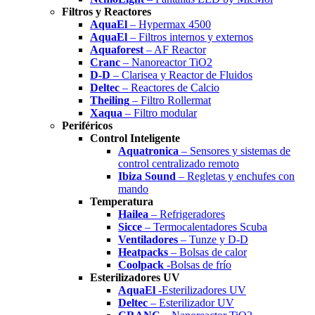
Filtros y Reactores
AquaEl
– Hypermax 4500
AquaEl
– Filtros internos y externos
Aquaforest
– AF Reactor
Cranc
– Nanoreactor TiO2
D-D
– Clarisea y Reactor de Fluidos
Deltec
– Reactores de Calcio
Theiling
– Filtro Rollermat
Xaqua
– Filtro modular
Periféricos
Control Inteligente
Aquatronica
– Sensores y sistemas de
control centralizado remoto
Ibiza Sound
– Regletas y enchufes con
mando
Temperatura
Hailea
– Refrigeradores
Sicce
– Termocalentadores Scuba
Ventiladores
– Tunze y D-D
Heatpacks
– Bolsas de calor
Coolpack
-Bolsas de frío
Esterilizadores UV
AquaEl
-Esterilizadores UV
Deltec
– Esterilizador UV