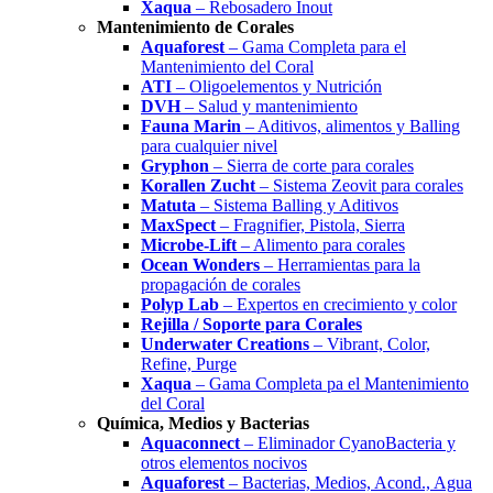
Xaqua
– Rebosadero Inout
Mantenimiento de Corales
Aquaforest
– Gama Completa para el
Mantenimiento del Coral
ATI
– Oligoelementos y Nutrición
DVH
– Salud y mantenimiento
Fauna Marin
– Aditivos, alimentos y Balling
para cualquier nivel
Gryphon
– Sierra de corte para corales
Korallen Zucht
– Sistema Zeovit para corales
Matuta
– Sistema Balling y Aditivos
MaxSpect
– Fragnifier, Pistola, Sierra
Microbe-Lift
– Alimento para corales
Ocean Wonders
– Herramientas para la
propagación de corales
Polyp Lab
– Expertos en crecimiento y color
Rejilla / Soporte para Corales
Underwater Creations
– Vibrant, Color,
Refine, Purge
Xaqua
– Gama Completa pa el Mantenimiento
del Coral
Química, Medios y Bacterias
Aquaconnect
– Eliminador CyanoBacteria y
otros elementos nocivos
Aquaforest
– Bacterias, Medios, Acond., Agua