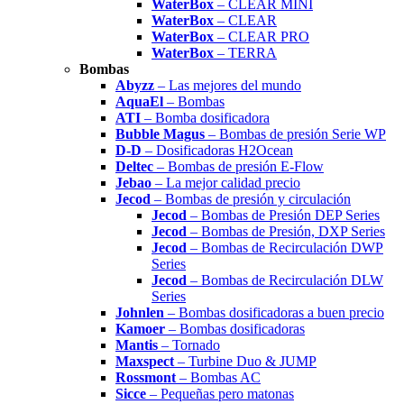
WaterBox
– CLEAR MINI
WaterBox
– CLEAR
WaterBox
– CLEAR PRO
WaterBox
– TERRA
Bombas
Abyzz
– Las mejores del mundo
AquaEl
– Bombas
ATI
– Bomba dosificadora
Bubble Magus
– Bombas de presión Serie WP
D-D
– Dosificadoras H2Ocean
Deltec
– Bombas de presión E-Flow
Jebao
– La mejor calidad precio
Jecod
– Bombas de presión y circulación
Jecod
– Bombas de Presión DEP Series
Jecod
– Bombas de Presión, DXP Series
Jecod
– Bombas de Recirculación DWP
Series
Jecod
– Bombas de Recirculación DLW
Series
Johnlen
– Bombas dosificadoras a buen precio
Kamoer
– Bombas dosificadoras
Mantis
– Tornado
Maxspect
– Turbine Duo & JUMP
Rossmont
– Bombas AC
Sicce
– Pequeñas pero matonas