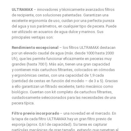
ULTRAMAX
– innovadores y técnicamente avanzados filtros
de recipiente, con soluciones patentadas. Garantizan una
excelente ergonomía de uso, cuidan por una perfecta pureza
del agua y sus parámetros, en cualquier tipo de pecera. Puede
ser utilizado en acuarios de agua dulce y marinos. Sus
principales ventajas son:
Rendimiento excepcional
– los filtros ULTRAMAX destacan
por un elevado caudal de agua (máx. desde 1000 hasta 2000
l/h), que les permite funcionar eficazmente en peceras muy
grandes (hasta 700 l). Más aún, tienen una gran capacidad
y contienen más cartuchos filtrantes, colocados en cómodas
y ergonómicas cestas, con una capacidad de 1,9 cada
(cantidad de cestas en función del modelo – de 3 a 5). Gracias
a ello garantizan un filtrado excelente, tanto mecánico como
biológico. Cuentan con kit completo de cartuchos filtrantes,
cuidadosamente seleccionados para las necesidades de una
pecera típica.
Filtro previo incorporado
– una novedad en el mercado. En
la tapa de cada filtro ULTRAMAX hay un gran filtro previo de
esponja (aprox. 0,6 l de capacidad). Su tarea es capturar
partículas mecánicas de gran tamaño, evitando que penetren al