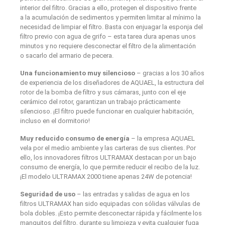
interior del filtro. Gracias a ello, protegen el dispositivo frente
a la acumulación de sedimentos y permiten limitar al mínimo la
necesidad de limpiar el filtro. Basta con enjuagar la esponja del
filtro previo con agua de grifo – esta tarea dura apenas unos
minutos y no requiere desconectar el filtro de la alimentación
o sacarlo del armario de pecera.
Una funcionamiento muy silencioso
– gracias a los 30 años
de experiencia de los diseñadores de AQUAEL, la estructura del
rotor de la bomba de filtro y sus cámaras, junto con el eje
cerámico del rotor, garantizan un trabajo prácticamente
silencioso. ¡El filtro puede funcionar en cualquier habitación,
incluso en el dormitorio!
Muy reducido consumo de energía
– la empresa AQUAEL
vela por el medio ambiente y las carteras de sus clientes. Por
ello, los innovadores filtros ULTRAMAX destacan por un bajo
consumo de energía, lo que permite reducir el recibo de la luz.
¡El modelo ULTRAMAX 2000 tiene apenas 24W de potencia!
Seguridad de uso
– las entradas y salidas de agua en los
filtros ULTRAMAX han sido equipadas con sólidas válvulas de
bola dobles. ¡Esto permite desconectar rápida y fácilmente los
manguitos del filtro, durante su limpieza y evita cualquier fuga