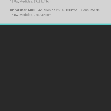
13.9w, Medidas: 27x29x43cm.
UltraFilter 1400
– Acuarios de 260 a 600 litros – Consumo de
14.8w, Medidas: 27x29x48cm.