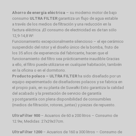
Ahorro de energía eléctrica
– su moderno motor de bajo
consumo
ULTRA FILTER
garantiza un flujo de agua estable
a través de los medios de filtración y una reducción en la
factura eléctrica. ¡El consumo de electricidad es de tan sólo
12,9-14,8 W!
Funcionamiento excepcionalmente silencioso – el eje cerámico
suspendido del rotor y el diseño único de la bomba, fruto de
los 35 años de experiencia del fabricante, hacen que el
funcionamiento del filtro sea prácticamente inaudible Gracias
a ello, el filtro puede utilizarse en cualquier habitación, también
en la oficina o en el dormitorio.
Producto polaco – ULTRA FILTER
ha sido diseñado por un
equipo experimentado de diseñadores polacos y se fabrica en
el propio país, en su planta de Suwałki Esto garantiza la calidad
del acabado y la prestación de servicio de garantía
y postgarantía con plena disponibilidad de consumibles
(medios de filtración, rotores, juntas) y piezas de repuesto.
UltraFilter 900
– Acuarios de 60 a 200 litros – Consumo de
12.9w, Medidas: 27x29x37cm.
UltraFilter 1200
– Acuarios de 160 a 300 litros – Consumo de