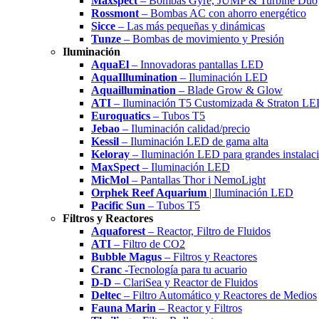
Maxspect
– Bombas Gyre, JUMP & Turbine Duo
Rossmont
– Bombas AC con ahorro energético
Sicce
– Las más pequeñas y dinámicas
Tunze
– Bombas de movimiento y Presión
Iluminación
AquaEl
– Innovadoras pantallas LED
AquaIllumination
– Iluminación LED
Aquaillumination
– Blade Grow & Glow
ATI
– Iluminación T5 Customizada & Straton L
Euroquatics
– Tubos T5
Jebao
– Iluminación calidad/precio
Kessil
– Iluminación LED de gama alta
Keloray
– Iluminación LED para grandes instalac
MaxSpect
– Iluminación LED
MicMol
– Pantallas Thor i NemoLight
Orphek Reef Aquarium
| Iluminación LED
Pacific Sun
– Tubos T5
Filtros y Reactores
Aquaforest
– Reactor, Filtro de Fluidos
ATI
– Filtro de CO2
Bubble Magus
– Filtros y Reactores
Cranc
-Tecnología para tu acuario
D-D
– ClariSea y Reactor de Fluidos
Deltec
– Filtro Automático y Reactores de Medios
Fauna Marin
– Reactor y Filtros