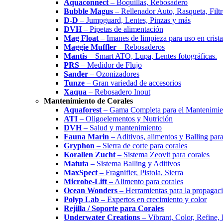
Aquaconnect
– Boquillas, Rebosadero
Bubble Magus
– Rellenador Auto, Rasqueta, Filtr
D-D
– Jumpguard, Lentes, Pinzas y más
DVH
– Pipetas de alimentación
Mag Float
– Imanes de limpieza para uso en cristal
Maggie Muffler
– Rebosaderos
Mantis
– Smart ATO, Lupa, Lentes fotográficas.
PRS
– Medidor de Flujo
Sander
– Ozonizadores
Tunze
– Gran variedad de accesorios
Xaqua
– Rebosadero Inout
Mantenimiento de Corales
Aquaforest
– Gama Completa para el Mantenimien
ATI
– Oligoelementos y Nutrición
DVH
– Salud y mantenimiento
Fauna Marin
– Aditivos, alimentos y Balling para
Gryphon
– Sierra de corte para corales
Korallen Zucht
– Sistema Zeovit para corales
Matuta
– Sistema Balling y Aditivos
MaxSpect
– Fragnifier, Pistola, Sierra
Microbe-Lift
– Alimento para corales
Ocean Wonders
– Herramientas para la propagaci
Polyp Lab
– Expertos en crecimiento y color
Rejilla / Soporte para Corales
Underwater Creations
– Vibrant, Color, Refine,