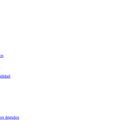
os
a
alidad
los ángulos