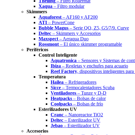
Theiling
– Filtro Rollermat
Xaqua
– Filtro modular
Skimmers
Aquaforest
– AF160 y AF200
ATI
– PowerCone
Bubble Magus
– Serie QQ, Z5, G5/7/9. Curve
Deltec
– Skimmers y Accesorios
Maxspect
– Aeraqua Duo
Rossmont
– El único skimmer programable
Periféricos
Control Inteligente
Aquatronica
– Sensores y Sistemas de cont
Ibiza
– Regletas y enchufes para acuario
Reef Factory
, dispositivos inteligentes para
Temperatura
Hailea
– Refrigeradores
Sicce
– Termocalentadores Scuba
Ventiladores
– Tunze y D-D
Heatpacks
– Bolsas de calor
Coolpacks
– Bolsas de frío
Esterilizadores UV
Cranc
– Nanoreactor TiO2
Deltec
– Esterilizador UV
Jebao
– Esterilizador UV
Accesorios