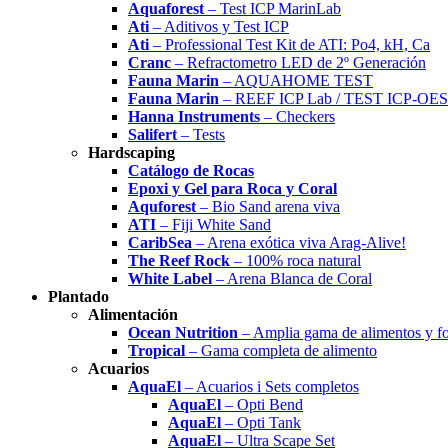
Aquaforest
– Test ICP MarinLab
Ati
– Aditivos y Test ICP
Ati
– Professional Test Kit de ATI: Po4, kH, Ca
Cranc
– Refractometro LED de 2º Generación
Fauna Marin
– AQUAHOME TEST
Fauna Marin
– REEF ICP Lab / TEST ICP-OES
Hanna Instruments
– Checkers
Salifert
– Tests
Hardscaping
Catálogo de Rocas
Epoxi y Gel para Roca y Coral
Aquforest
– Bio Sand arena viva
ATI
– Fiji White Sand
CaribSea
– Arena exótica viva Arag-Alive!
The Reef Rock
– 100% roca natural
White Label
– Arena Blanca de Coral
Plantado
Alimentación
Ocean Nutrition
– Amplia gama de alimentos y f
Tropical
– Gama completa de alimento
Acuarios
AquaEl
– Acuarios i Sets completos
AquaEl
– Opti Bend
AquaEl
– Opti Tank
AquaEl
– Ultra Scape Set