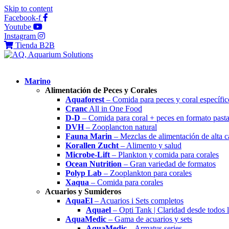
Skip to content
Facebook-f
Youtube
Instagram
Tienda B2B
Marino
Alimentación de Peces y Corales
Aquaforest
– Comida para peces y coral específic
Cranc
All in One Food
D-D
– Comida para coral + peces en formato past
DVH
– Zooplancton natural
Fauna Marin
– Mezclas de alimentación de alta c
Korallen Zucht
– Alimento y salud
Microbe-Lift
– Plankton y comida para corales
Ocean Nutrition
– Gran variedad de formatos
Polyp Lab
– Zooplankton para corales
Xaqua
– Comida para corales
Acuarios y Sumideros
AquaEl
– Acuarios i Sets completos
Aquael
– Opti Tank | Claridad desde todos 
AquaMedic
– Gama de acuarios y sets
AquaMedic
– Armatus series