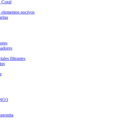
 Coral
 elementos nocivos
arina
ores
nadores
ales filtrantes
tos
e
 NO3
ragonita