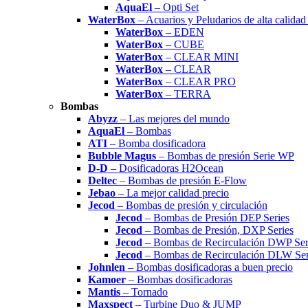
AquaEl
– Opti Set
WaterBox
– Acuarios y Peludarios de alta calida
WaterBox
– EDEN
WaterBox
– CUBE
WaterBox
– CLEAR MINI
WaterBox
– CLEAR
WaterBox
– CLEAR PRO
WaterBox
– TERRA
Bombas
Abyzz
– Las mejores del mundo
AquaEl
– Bombas
ATI
– Bomba dosificadora
Bubble Magus
– Bombas de presión Serie WP
D-D
– Dosificadoras H2Ocean
Deltec
– Bombas de presión E-Flow
Jebao
– La mejor calidad precio
Jecod
– Bombas de presión y circulación
Jecod
– Bombas de Presión DEP Series
Jecod
– Bombas de Presión, DXP Series
Jecod
– Bombas de Recirculación DWP Ser
Jecod
– Bombas de Recirculación DLW Ser
Johnlen
– Bombas dosificadoras a buen precio
Kamoer
– Bombas dosificadoras
Mantis
– Tornado
Maxspect
– Turbine Duo & JUMP