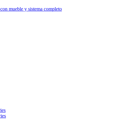
d con mueble y sistema completo
ies
ies