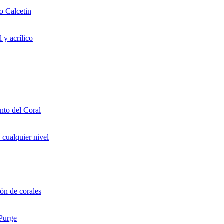
o Calcetin
 y acrílico
to del Coral
 cualquier nivel
ón de corales
 Purge