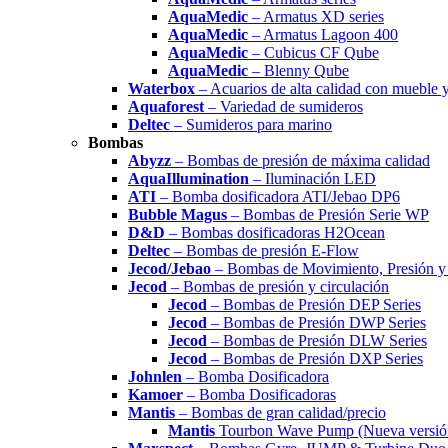
AquaMedic
– Armatus XD series
AquaMedic
– Armatus Lagoon 400
AquaMedic
– Cubicus CF Qube
AquaMedic
– Blenny Qube
Waterbox
– Acuarios de alta calidad con mueble 
Aquaforest
– Variedad de sumideros
Deltec
– Sumideros para marino
Bombas
Abyzz
– Bombas de presión de máxima calidad
AquaIllumination
– Iluminación LED
ATI
– Bomba dosificadora ATI/Jebao DP6
Bubble Magus
– Bombas de Presión Serie WP
D&D
– Bombas dosificadoras H2Ocean
Deltec
– Bombas de presión E-Flow
Jecod/Jebao
– Bombas de Movimiento, Presión y 
Jecod
– Bombas de presión y circulación
Jecod
– Bombas de Presión DEP Series
Jecod
– Bombas de Presión DWP Series
Jecod
– Bombas de Presión DLW Series
Jecod
– Bombas de Presión DXP Series
Johnlen
– Bomba Dosificadora
Kamoer
– Bomba Dosificadoras
Mantis
– Bombas de gran calidad/precio
Mantis
Tourbon Wave Pump (Nueva versió