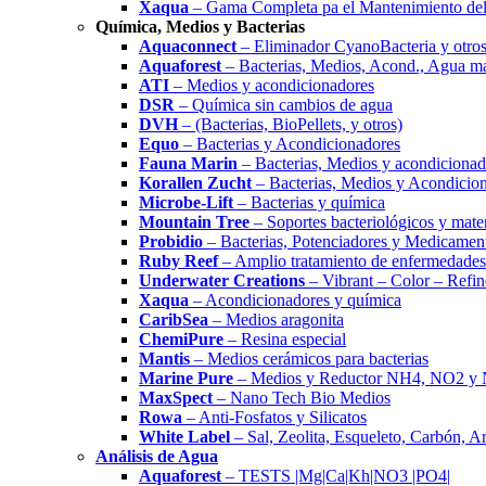
Xaqua
– Gama Completa pa el Mantenimiento del
Química, Medios y Bacterias
Aquaconnect
– Eliminador CyanoBacteria y otros
Aquaforest
– Bacterias, Medios, Acond., Agua m
ATI
– Medios y acondicionadores
DSR
– Química sin cambios de agua
DVH
– (Bacterias, BioPellets, y otros)
Equo
– Bacterias y Acondicionadores
Fauna Marin
– Bacterias, Medios y acondicionad
Korallen Zucht
– Bacterias, Medios y Acondicio
Microbe-Lift
– Bacterias y química
Mountain Tree
– Soportes bacteriológicos y materi
Probidio
– Bacterias, Potenciadores y Medicamen
Ruby Reef
– Amplio tratamiento de enfermedades
Underwater Creations
– Vibrant – Color – Refin
Xaqua
– Acondicionadores y química
CaribSea
– Medios aragonita
ChemiPure
– Resina especial
Mantis
– Medios cerámicos para bacterias
Marine Pure
– Medios y Reductor NH4, NO2 y
MaxSpect
– Nano Tech Bio Medios
Rowa
– Anti-Fosfatos y Silicatos
White Label
– Sal, Zeolita, Esqueleto, Carbón, A
Análisis de Agua
Aquaforest
– TESTS |Mg|Ca|Kh|NO3 |PO4|