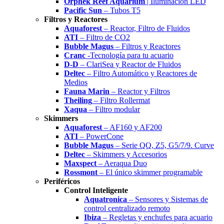
Orphek Reef Aquarium
| Iluminación LED
Pacific Sun
– Tubos T5
Filtros y Reactores
Aquaforest
– Reactor, Filtro de Fluidos
ATI
– Filtro de CO2
Bubble Magus
– Filtros y Reactores
Cranc
-Tecnología para tu acuario
D-D
– ClariSea y Reactor de Fluidos
Deltec
– Filtro Automático y Reactores de
Medios
Fauna Marin
– Reactor y Filtros
Theiling
– Filtro Rollermat
Xaqua
– Filtro modular
Skimmers
Aquaforest
– AF160 y AF200
ATI
– PowerCone
Bubble Magus
– Serie QQ, Z5, G5/7/9. Curve
Deltec
– Skimmers y Accesorios
Maxspect
– Aeraqua Duo
Rossmont
– El único skimmer programable
Periféricos
Control Inteligente
Aquatronica
– Sensores y Sistemas de
control centralizado remoto
Ibiza
– Regletas y enchufes para acuario