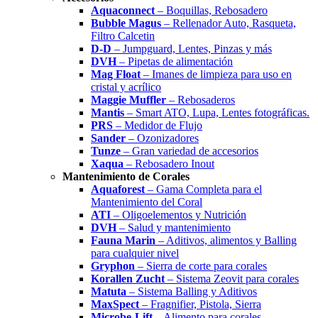
Aquaconnect
– Boquillas, Rebosadero
Bubble Magus
– Rellenador Auto, Rasqueta,
Filtro Calcetin
D-D
– Jumpguard, Lentes, Pinzas y más
DVH
– Pipetas de alimentación
Mag Float
– Imanes de limpieza para uso en
cristal y acrílico
Maggie Muffler
– Rebosaderos
Mantis
– Smart ATO, Lupa, Lentes fotográficas.
PRS
– Medidor de Flujo
Sander
– Ozonizadores
Tunze
– Gran variedad de accesorios
Xaqua
– Rebosadero Inout
Mantenimiento de Corales
Aquaforest
– Gama Completa para el
Mantenimiento del Coral
ATI
– Oligoelementos y Nutrición
DVH
– Salud y mantenimiento
Fauna Marin
– Aditivos, alimentos y Balling
para cualquier nivel
Gryphon
– Sierra de corte para corales
Korallen Zucht
– Sistema Zeovit para corales
Matuta
– Sistema Balling y Aditivos
MaxSpect
– Fragnifier, Pistola, Sierra
Microbe-Lift
– Alimento para corales