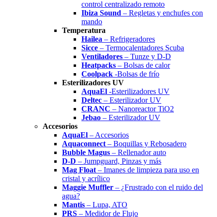
control centralizado remoto
Ibiza Sound
– Regletas y enchufes con
mando
Temperatura
Hailea
– Refrigeradores
Sicce
– Termocalentadores Scuba
Ventiladores
– Tunze y D-D
Heatpacks
– Bolsas de calor
Coolpack
-Bolsas de frío
Esterilizadores UV
AquaEl
-Esterilizadores UV
Deltec
– Esterilizador UV
CRANC
– Nanoreactor TiO2
Jebao
– Esterilizador UV
Accesorios
AquaEl
– Accesorios
Aquaconnect
– Boquillas y Rebosadero
Bubble Magus
– Rellenador auto
D-D
– Jumpguard, Pinzas y más
Mag Float
– Imanes de limpieza para uso en
cristal y acrílico
Maggie Muffler
– ¿Frustrado con el ruido del
agua?
Mantis
– Lupa, ATO
PRS
– Medidor de Flujo