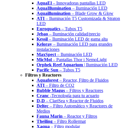
AquaEl
– Innovadoras pantallas LED
AquaIllumination
– Iluminación LED
Aquaillumination
– Blade Grow & Glow
ATI
– Iluminación T5 Customizada & Straton
LED
Euroquatics
– Tubos T5
Jebao
– Iluminación calidad/precio
Kessil
– Iluminación LED de gama alta
Keloray
– Iluminación LED para grandes
instalaciones
MaxSpect
– Iluminación LED
MicMol
– Pantallas Thor i NemoLight
Orphek Reef Aquarium
| Iluminación LED
Pacific Sun
– Tubos T5
Filtros y Reactores
Aquaforest
– Reactor, Filtro de Fluidos
ATI
– Filtro de CO2
Bubble Magus
– Filtros y Reactores
Cranc
-Tecnología para tu acuario
D-D
– ClariSea y Reactor de Fluidos
Deltec
– Filtro Automático y Reactores de
Medios
Fauna Marin
– Reactor y Filtros
Theiling
– Filtro Rollermat
Xaqua
– Filtro modular