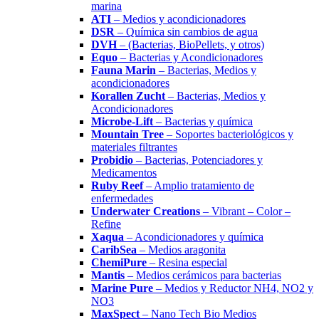
marina
ATI
– Medios y acondicionadores
DSR
– Química sin cambios de agua
DVH
– (Bacterias, BioPellets, y otros)
Equo
– Bacterias y Acondicionadores
Fauna Marin
– Bacterias, Medios y
acondicionadores
Korallen Zucht
– Bacterias, Medios y
Acondicionadores
Microbe-Lift
– Bacterias y química
Mountain Tree
– Soportes bacteriológicos y
materiales filtrantes
Probidio
– Bacterias, Potenciadores y
Medicamentos
Ruby Reef
– Amplio tratamiento de
enfermedades
Underwater Creations
– Vibrant – Color –
Refine
Xaqua
– Acondicionadores y química
CaribSea
– Medios aragonita
ChemiPure
– Resina especial
Mantis
– Medios cerámicos para bacterias
Marine Pure
– Medios y Reductor NH4, NO2 y
NO3
MaxSpect
– Nano Tech Bio Medios