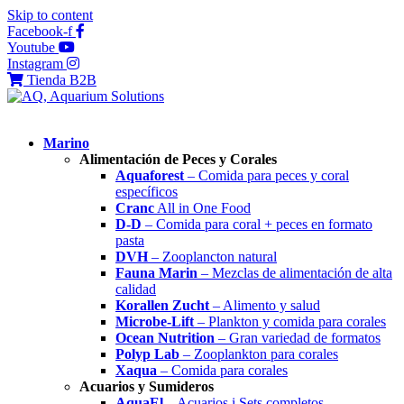
Skip to content
Facebook-f
Youtube
Instagram
Tienda B2B
Marino
Alimentación de Peces y Corales
Aquaforest
– Comida para peces y coral
específicos
Cranc
All in One Food
D-D
– Comida para coral + peces en formato
pasta
DVH
– Zooplancton natural
Fauna Marin
– Mezclas de alimentación de alta
calidad
Korallen Zucht
– Alimento y salud
Microbe-Lift
– Plankton y comida para corales
Ocean Nutrition
– Gran variedad de formatos
Polyp Lab
– Zooplankton para corales
Xaqua
– Comida para corales
Acuarios y Sumideros
AquaEl
– Acuarios i Sets completos