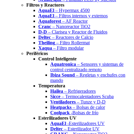
Filtros y Reactores
AquaEl
– Hypermax 4500
AquaEl
– Filtros internos y externos
Aquaforest
– AF Reactor
Cranc
– Nanoreactor TiO2
D-D
– Clarisea y Reactor de Fluidos
Deltec
– Reactores de Calcio
Theiling
– Filtro Rollermat
Xaqua
– Filtro modular
Periféricos
Control Inteligente
Aquatronica
– Sensores y sistemas de
control centralizado remoto
Ibiza Sound
– Regletas y enchufes con
mando
Temperatura
Hailea
– Refrigeradores
Sicce
– Termocalentadores Scuba
Ventiladores
– Tunze y D-D
Heatpacks
– Bolsas de calor
Coolpack
-Bolsas de frío
Esterilizadores UV
AquaEl
-Esterilizadores UV
Deltec
– Esterilizador UV