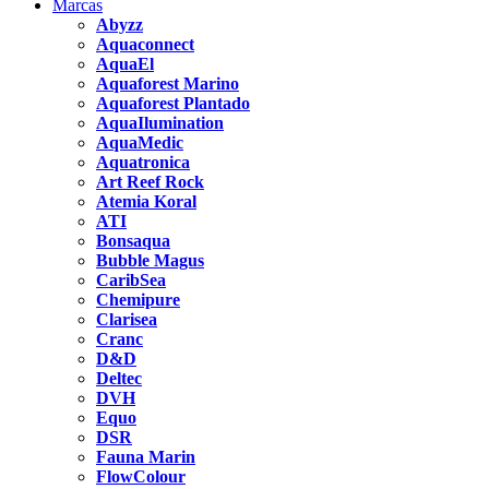
Marcas
Abyzz
Aquaconnect
AquaEl
Aquaforest Marino
Aquaforest Plantado
AquaIlumination
AquaMedic
Aquatronica
Art Reef Rock
Atemia Koral
ATI
Bonsaqua
Bubble Magus
CaribSea
Chemipure
Clarisea
Cranc
D&D
Deltec
DVH
Equo
DSR
Fauna Marin
FlowColour