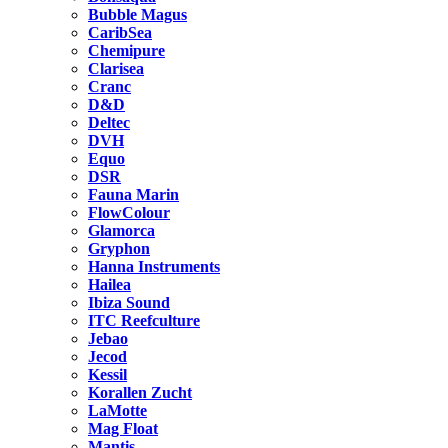
Bubble Magus
CaribSea
Chemipure
Clarisea
Cranc
D&D
Deltec
DVH
Equo
DSR
Fauna Marin
FlowColour
Glamorca
Gryphon
Hanna Instruments
Hailea
Ibiza Sound
ITC Reefculture
Jebao
Jecod
Kessil
Korallen Zucht
LaMotte
Mag Float
Mantis