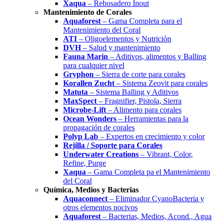
Xaqua
– Rebosadero Inout
Mantenimiento de Corales
Aquaforest
– Gama Completa para el
Mantenimiento del Coral
ATI
– Oligoelementos y Nutrición
DVH
– Salud y mantenimiento
Fauna Marin
– Aditivos, alimentos y Balling
para cualquier nivel
Gryphon
– Sierra de corte para corales
Korallen Zucht
– Sistema Zeovit para corales
Matuta
– Sistema Balling y Aditivos
MaxSpect
– Fragnifier, Pistola, Sierra
Microbe-Lift
– Alimento para corales
Ocean Wonders
– Herramientas para la
propagación de corales
Polyp Lab
– Expertos en crecimiento y color
Rejilla / Soporte para Corales
Underwater Creations
– Vibrant, Color,
Refine, Purge
Xaqua
– Gama Completa pa el Mantenimiento
del Coral
Química, Medios y Bacterias
Aquaconnect
– Eliminador CyanoBacteria y
otros elementos nocivos
Aquaforest
– Bacterias, Medios, Acond., Agua