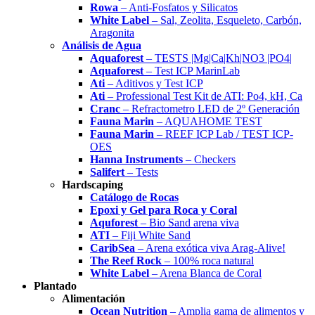
Rowa
– Anti-Fosfatos y Silicatos
White Label
– Sal, Zeolita, Esqueleto, Carbón,
Aragonita
Análisis de Agua
Aquaforest
– TESTS |Mg|Ca|Kh|NO3 |PO4|
Aquaforest
– Test ICP MarinLab
Ati
– Aditivos y Test ICP
Ati
– Professional Test Kit de ATI: Po4, kH, Ca
Cranc
– Refractometro LED de 2º Generación
Fauna Marin
– AQUAHOME TEST
Fauna Marin
– REEF ICP Lab / TEST ICP-
OES
Hanna Instruments
– Checkers
Salifert
– Tests
Hardscaping
Catálogo de Rocas
Epoxi y Gel para Roca y Coral
Aquforest
– Bio Sand arena viva
ATI
– Fiji White Sand
CaribSea
– Arena exótica viva Arag-Alive!
The Reef Rock
– 100% roca natural
White Label
– Arena Blanca de Coral
Plantado
Alimentación
Ocean Nutrition
– Amplia gama de alimentos y