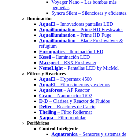
Voyager Nano – Las bombas más
pequeñas
Syncra Silent – Silenciosas y eficientes.
Iluminación
AquaEl
– Innovadoras pantallas LED
Aquaillumination
– Prime HD Freshwater
Aquaillumination
– Prime HD Fuge
Aquaillumination
– Blade Freshwatwer &
refugium
Euroquatics
– Iluminación LED
Kessil
– Iluminación LED
Maxspect
– RSX Freshwater
NemoLight
– Pantallas LED by MicMol
Filtros y Reactores
AquaEl
– Hypermax 4500
AquaEl
– Filtros internos y externos
Aquaforest
– AF Reactor
Cranc
– Nanoreactor TiO2
D-D
– Clarisea y Reactor de Fluidos
Deltec
– Reactores de Calcio
Theiling
– Filtro Rollermat
Xaqua
– Filtro modular
Periféricos
Control Inteligente
Aquatronica
– Sensores y sistemas de