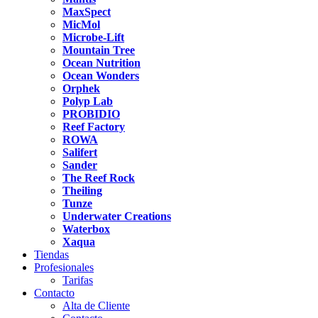
MaxSpect
MicMol
Microbe-Lift
Mountain Tree
Ocean Nutrition
Ocean Wonders
Orphek
Polyp Lab
PROBIDIO
Reef Factory
ROWA
Salifert
Sander
The Reef Rock
Theiling
Tunze
Underwater Creations
Waterbox
Xaqua
Tiendas
Profesionales
Tarifas
Contacto
Alta de Cliente