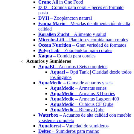
Cranc
All in One Food
D-D
– Comida para coral + peces en formato
pasta
DVH
– Zooplancton natural
Fauna Marin
– Mezclas de alimentación de alta
calidad
Korallen Zucht
– Alimento y salud
Microbe-Lift
– Plankton y comida para corales
Ocean Nutrition
– Gran variedad de formatos
Polyp Lab
– Zooplankton para corales
Xaqua
– Comida para corales
Acuarios y Sumideros
AquaEl
– Acuarios i Sets completos
Aquael
– Opti Tank | Claridad desde todos
los ángulos
AquaMedic
– Gama de acuarios y sets
AquaMedic
– Armatus series
AquaMedic
– Armatus XD series
AquaMedic
– Armatus Lagoon 400
AquaMedic
– Cubicus CF Qube
AquaMedic
– Blenny Qube
Waterbox
– Acuarios de alta calidad con mueble
y sistema completo
Aquaforest
– Variedad de sumideros
Deltec
– Sumideros para marino