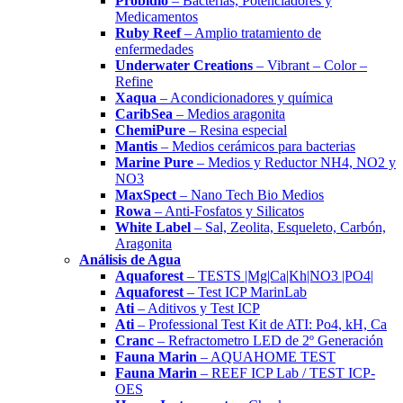
Probidio
– Bacterias, Potenciadores y
Medicamentos
Ruby Reef
– Amplio tratamiento de
enfermedades
Underwater Creations
– Vibrant – Color –
Refine
Xaqua
– Acondicionadores y química
CaribSea
– Medios aragonita
ChemiPure
– Resina especial
Mantis
– Medios cerámicos para bacterias
Marine Pure
– Medios y Reductor NH4, NO2 y
NO3
MaxSpect
– Nano Tech Bio Medios
Rowa
– Anti-Fosfatos y Silicatos
White Label
– Sal, Zeolita, Esqueleto, Carbón,
Aragonita
Análisis de Agua
Aquaforest
– TESTS |Mg|Ca|Kh|NO3 |PO4|
Aquaforest
– Test ICP MarinLab
Ati
– Aditivos y Test ICP
Ati
– Professional Test Kit de ATI: Po4, kH, Ca
Cranc
– Refractometro LED de 2º Generación
Fauna Marin
– AQUAHOME TEST
Fauna Marin
– REEF ICP Lab / TEST ICP-
OES