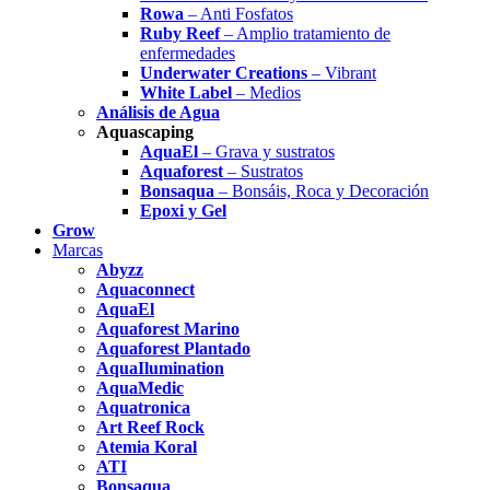
Rowa
– Anti Fosfatos
Ruby Reef
– Amplio tratamiento de
enfermedades
Underwater Creations
– Vibrant
White Label
– Medios
Análisis de Agua
Aquascaping
AquaEl
– Grava y sustratos
Aquaforest
– Sustratos
Bonsaqua
– Bonsáis, Roca y Decoración
Epoxi y Gel
Grow
Marcas
Abyzz
Aquaconnect
AquaEl
Aquaforest Marino
Aquaforest Plantado
AquaIlumination
AquaMedic
Aquatronica
Art Reef Rock
Atemia Koral
ATI
Bonsaqua