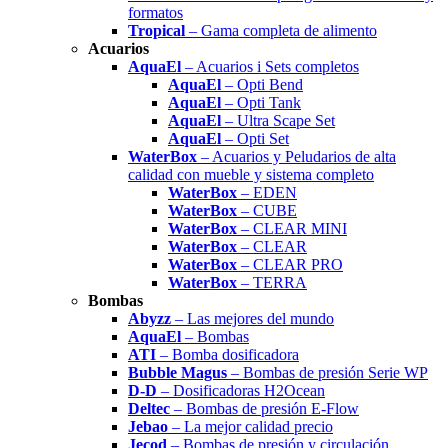
formatos
Tropical
– Gama completa de alimento
Acuarios
AquaEl
– Acuarios i Sets completos
AquaEl
– Opti Bend
AquaEl
– Opti Tank
AquaEl
– Ultra Scape Set
AquaEl
– Opti Set
WaterBox
– Acuarios y Peludarios de alta
calidad con mueble y sistema completo
WaterBox
– EDEN
WaterBox
– CUBE
WaterBox
– CLEAR MINI
WaterBox
– CLEAR
WaterBox
– CLEAR PRO
WaterBox
– TERRA
Bombas
Abyzz
– Las mejores del mundo
AquaEl
– Bombas
ATI
– Bomba dosificadora
Bubble Magus
– Bombas de presión Serie WP
D-D
– Dosificadoras H2Ocean
Deltec
– Bombas de presión E-Flow
Jebao
– La mejor calidad precio
Jecod
– Bombas de presión y circulación