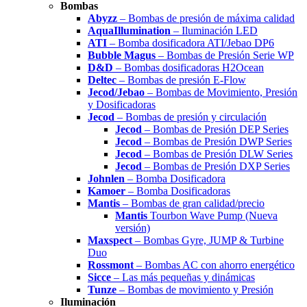
Bombas
Abyzz
– Bombas de presión de máxima calidad
AquaIllumination
– Iluminación LED
ATI
– Bomba dosificadora ATI/Jebao DP6
Bubble Magus
– Bombas de Presión Serie WP
D&D
– Bombas dosificadoras H2Ocean
Deltec
– Bombas de presión E-Flow
Jecod/Jebao
– Bombas de Movimiento, Presión
y Dosificadoras
Jecod
– Bombas de presión y circulación
Jecod
– Bombas de Presión DEP Series
Jecod
– Bombas de Presión DWP Series
Jecod
– Bombas de Presión DLW Series
Jecod
– Bombas de Presión DXP Series
Johnlen
– Bomba Dosificadora
Kamoer
– Bomba Dosificadoras
Mantis
– Bombas de gran calidad/precio
Mantis
Tourbon Wave Pump (Nueva
versión)
Maxspect
– Bombas Gyre, JUMP & Turbine
Duo
Rossmont
– Bombas AC con ahorro energético
Sicce
– Las más pequeñas y dinámicas
Tunze
– Bombas de movimiento y Presión
Iluminación