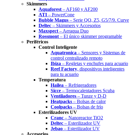
Skimmers
Aquaforest
– AF160 y AF200
ATI
– PowerCone
Bubble Magus
– Serie QQ, Z5, G5/7/9. Curve
Deltec
– Skimmers y Accesorios
Maxspect
– Aeraqua Duo
Rossmont
– El único skimmer programable
Periféricos
Control Inteligente
Aquatronica
– Sensores y Sistemas de
control centralizado remoto
Ibiza
– Regletas y enchufes para acuario
Reef Factory
, dispositivos inteligentes
para tu acuario
Temperatura
Hailea
– Refrigeradores
Sicce
– Termocalentadores Scuba
Ventiladores
– Tunze y D-D
Heatpacks
– Bolsas de calor
Coolpacks
– Bolsas de frío
Esterilizadores UV
Cranc
– Nanoreactor TiO2
Deltec
– Esterilizador UV
Jebao
– Esterilizador UV
Accesorios