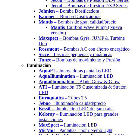
Jecod
– Bombas de Presión DLW Series
Jecod
– Bombas de Presión DXP Series
Johnlen
– Bomba Dosificadora
Kamoer
– Bomba Dosificadoras
Mantis
– Bombas de gran calidad/precio
Mantis
Tourbon Wave Pump (Nueva
versión)
Maxspect
– Bombas Gyre, JUMP & Turbine
Duo
Rossmont
– Bombas AC con ahorro energético
Sicce
– Las más pequeñas y dinámicas
Tunze
– Bombas de movimiento y Presión
Iluminación
AquaEl
– Innovadoras pantallas LED
AquaIllumination
– Iluminación LED
Aquaillumination
– Blade Grow & Glow
ATI
– Iluminación T5 Customizada & Straton
LED
Euroquatics
– Tubos T5
Jebao
– Iluminación calidad/precio
Kessil
– Iluminación LED de gama alta
Keloray
– Iluminación LED para grandes
instalaciones
MaxSpect
– Iluminación LED
MicMol
– Pantallas Thor i NemoLight