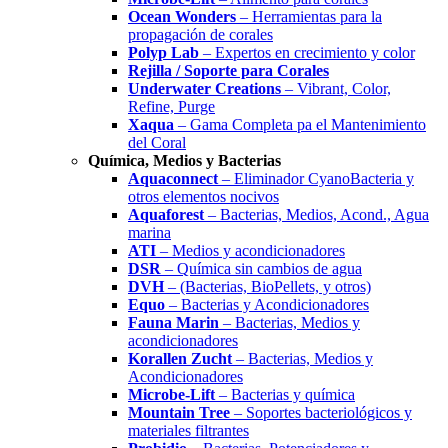
Ocean Wonders
– Herramientas para la
propagación de corales
Polyp Lab
– Expertos en crecimiento y color
Rejilla / Soporte para Corales
Underwater Creations
– Vibrant, Color,
Refine, Purge
Xaqua
– Gama Completa pa el Mantenimiento
del Coral
Química, Medios y Bacterias
Aquaconnect
– Eliminador CyanoBacteria y
otros elementos nocivos
Aquaforest
– Bacterias, Medios, Acond., Agua
marina
ATI
– Medios y acondicionadores
DSR
– Química sin cambios de agua
DVH
– (Bacterias, BioPellets, y otros)
Equo
– Bacterias y Acondicionadores
Fauna Marin
– Bacterias, Medios y
acondicionadores
Korallen Zucht
– Bacterias, Medios y
Acondicionadores
Microbe-Lift
– Bacterias y química
Mountain Tree
– Soportes bacteriológicos y
materiales filtrantes