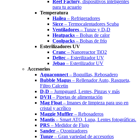
Reef Factory
, dispositivos inteligentes
para tu acuario
Temperatura
Hailea
– Refrigeradores
Sicce
– Termocalentadores Scuba
Ventiladores
– Tunze y D-D
Heatpacks
– Bolsas de calor
Coolpacks
– Bolsas de frío
Esterilizadores UV
Cranc
– Nanoreactor TiO2
Deltec
– Esterilizador UV
Jebao
– Esterilizador UV
Accesorios
Aquaconnect
– Boquillas, Rebosadero
Bubble Magus
– Rellenador Auto, Rasqueta,
Filtro Calcetin
D-D
– Jumpguard, Lentes, Pinzas y más
DVH
– Pipetas de alimentación
Mag Float
– Imanes de limpieza para uso en
cristal y acrílico
Maggie Muffler
– Rebosaderos
Mantis
– Smart ATO, Lupa, Lentes fotográficas.
PRS
– Medidor de Flujo
Sander
– Ozonizadores
Tunze
– Gran variedad de accesorios