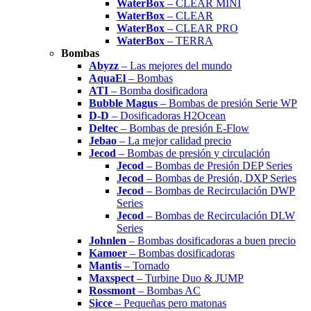
WaterBox
– CLEAR MINI
WaterBox
– CLEAR
WaterBox
– CLEAR PRO
WaterBox
– TERRA
Bombas
Abyzz
– Las mejores del mundo
AquaEl
– Bombas
ATI
– Bomba dosificadora
Bubble Magus
– Bombas de presión Serie WP
D-D
– Dosificadoras H2Ocean
Deltec
– Bombas de presión E-Flow
Jebao
– La mejor calidad precio
Jecod
– Bombas de presión y circulación
Jecod
– Bombas de Presión DEP Series
Jecod
– Bombas de Presión, DXP Series
Jecod
– Bombas de Recirculación DWP
Series
Jecod
– Bombas de Recirculación DLW
Series
Johnlen
– Bombas dosificadoras a buen precio
Kamoer
– Bombas dosificadoras
Mantis
– Tornado
Maxspect
– Turbine Duo & JUMP
Rossmont
– Bombas AC
Sicce
– Pequeñas pero matonas