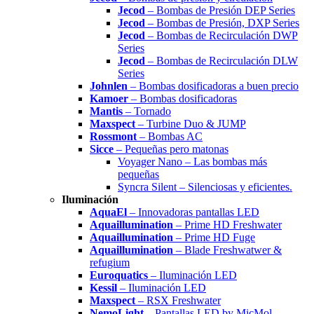
Jecod
– Bombas de Presión DEP Series
Jecod
– Bombas de Presión, DXP Series
Jecod
– Bombas de Recirculación DWP
Series
Jecod
– Bombas de Recirculación DLW
Series
Johnlen
– Bombas dosificadoras a buen precio
Kamoer
– Bombas dosificadoras
Mantis
– Tornado
Maxspect
– Turbine Duo & JUMP
Rossmont
– Bombas AC
Sicce
– Pequeñas pero matonas
Voyager Nano – Las bombas más
pequeñas
Syncra Silent – Silenciosas y eficientes.
Iluminación
AquaEl
– Innovadoras pantallas LED
Aquaillumination
– Prime HD Freshwater
Aquaillumination
– Prime HD Fuge
Aquaillumination
– Blade Freshwatwer &
refugium
Euroquatics
– Iluminación LED
Kessil
– Iluminación LED
Maxspect
– RSX Freshwater
NemoLight
– Pantallas LED by MicMol