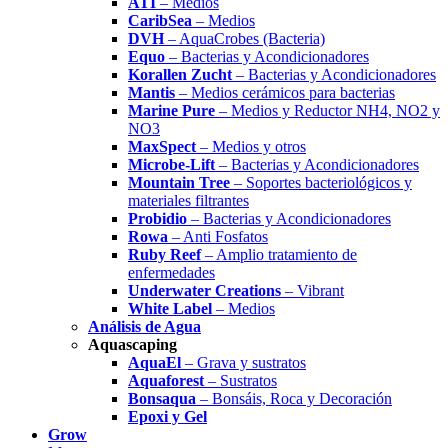
ATI
– Medios
CaribSea
– Medios
DVH
– AquaCrobes (Bacteria)
Equo
– Bacterias y Acondicionadores
Korallen Zucht
– Bacterias y Acondicionadores
Mantis
– Medios cerámicos para bacterias
Marine Pure
– Medios y Reductor NH4, NO2 y
NO3
MaxSpect
– Medios y otros
Microbe-Lift
– Bacterias y Acondicionadores
Mountain Tree
– Soportes bacteriológicos y
materiales filtrantes
Probidio
– Bacterias y Acondicionadores
Rowa
– Anti Fosfatos
Ruby Reef
– Amplio tratamiento de
enfermedades
Underwater Creations
– Vibrant
White Label
– Medios
Análisis de Agua
Aquascaping
AquaEl
– Grava y sustratos
Aquaforest
– Sustratos
Bonsaqua
– Bonsáis, Roca y Decoración
Epoxi y Gel
Grow