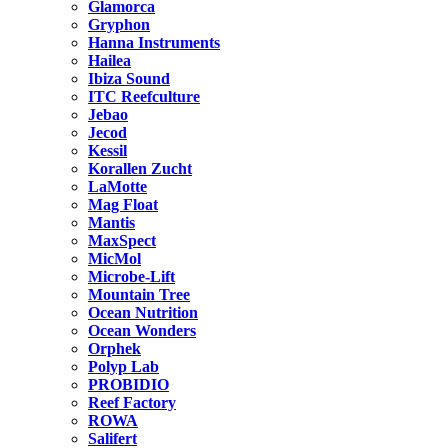
Glamorca
Gryphon
Hanna Instruments
Hailea
Ibiza Sound
ITC Reefculture
Jebao
Jecod
Kessil
Korallen Zucht
LaMotte
Mag Float
Mantis
MaxSpect
MicMol
Microbe-Lift
Mountain Tree
Ocean Nutrition
Ocean Wonders
Orphek
Polyp Lab
PROBIDIO
Reef Factory
ROWA
Salifert