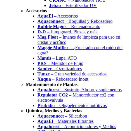
CRANC
– Nanoreactor TiO2
Jebao
– Esterilizador UV
Accesorios
AquaEl
– Accesorios
Aquaconnect
– Boquillas y Rebosadero
Bubble Magus
– Rellenador auto
D-D
– Jumpguard, Pinzas y más
Mag Float
– Imanes de limpieza para uso en
cristal y acrílico
Maggie Muffler
– ¿Frustrado con el ruido del
agua?
Mantis
– Lupa, ATO
PRS
– Medidor de Flujo
Sander
– Ozonizadores
Tunze
– Gran variedad de accesorios
Xaqua
– Rebosadero Inout
Mantenimiento de Plantas
Aquaforest
– Sustrato, Abono y suplementos
Regulator CO2
– Manoreductor co2 con
electrovalvula
Probidio
– Oligoelementos nutritivos
Química, Medios y Bacterias
Aquaconnect
– Silicarbon
AquaEl
– Materiales filtrantes
Aquaforest
– Acondicionadores y Medios