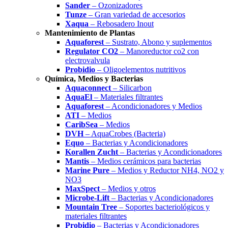
Sander
– Ozonizadores
Tunze
– Gran variedad de accesorios
Xaqua
– Rebosadero Inout
Mantenimiento de Plantas
Aquaforest
– Sustrato, Abono y suplementos
Regulator CO2
– Manoreductor co2 con
electrovalvula
Probidio
– Oligoelementos nutritivos
Química, Medios y Bacterias
Aquaconnect
– Silicarbon
AquaEl
– Materiales filtrantes
Aquaforest
– Acondicionadores y Medios
ATI
– Medios
CaribSea
– Medios
DVH
– AquaCrobes (Bacteria)
Equo
– Bacterias y Acondicionadores
Korallen Zucht
– Bacterias y Acondicionadores
Mantis
– Medios cerámicos para bacterias
Marine Pure
– Medios y Reductor NH4, NO2 y
NO3
MaxSpect
– Medios y otros
Microbe-Lift
– Bacterias y Acondicionadores
Mountain Tree
– Soportes bacteriológicos y
materiales filtrantes
Probidio
– Bacterias y Acondicionadores