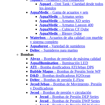
Aquael
– Opti Tank | Claridad desde todos
los ángulos
AquaMedic
– Gama de acuarios y sets
AquaMedic
– Armatus series
AquaMedic
– Armatus XD series
AquaMedic
– Armatus Lagoon 400
AquaMedic
– Cubicus CF Qube
AquaMedic
– Blenny Qube
Waterbox
– Acuarios de alta calidad con mueble
y sistema completo
Aquaforest
– Variedad de sumideros
Deltec
– Sumideros para marino
Bombas
Abyzz
– Bombas de presión de máxima calidad
AquaIllumination
– Iluminación LED
ATI
– Bomba dosificadora ATI/Jebao DP6
Bubble Magus
– Bombas de Presión Serie WP
D&D
– Bombas dosificadoras H2Ocean
Deltec
– Bombas de presión E-Flow
Jecod/Jebao
– Bombas de Movimiento, Presión
y Dosificadoras
Jecod
– Bombas de presión y circulación
Jecod
– Bombas de Presión DEP Series
Jecod
– Bombas de Presión DWP Series