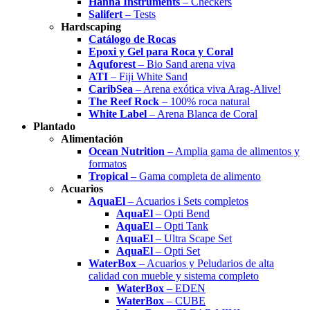
Hanna Instruments
– Checkers
Salifert
– Tests
Hardscaping
Catálogo de Rocas
Epoxi y Gel para Roca y Coral
Aquforest
– Bio Sand arena viva
ATI
– Fiji White Sand
CaribSea
– Arena exótica viva Arag-Alive!
The Reef Rock
– 100% roca natural
White Label
– Arena Blanca de Coral
Plantado
Alimentación
Ocean Nutrition
– Amplia gama de alimentos y
formatos
Tropical
– Gama completa de alimento
Acuarios
AquaEl
– Acuarios i Sets completos
AquaEl
– Opti Bend
AquaEl
– Opti Tank
AquaEl
– Ultra Scape Set
AquaEl
– Opti Set
WaterBox
– Acuarios y Peludarios de alta
calidad con mueble y sistema completo
WaterBox
– EDEN
WaterBox
– CUBE