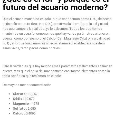
futuro del acuario moderno?
Que el acuario marino no es solo lo que conocemos como H2O, de hecho
sería más correcto decir NaH2O (permitirme la broma) por la sal y ni así
nos acercamos a la realidad, ya lo sabemos. Todos los que hemos
mantenido un acuario, conocemos que hay varios parámetros a tener en
cuenta, como por ejemplo, el Calcio (Ca), Magnesio (Mg) o la alcalinidad
(KH) , si lo que buscamos es un ecosistema agradable para nuestros
seres vivos, tanto peces como corales.
Pero la verdad es que hay muchos más parámetros y elementos a tener en
cuenta, y es que el agua del mar contiene casi tantos elementos como la
tabla periódica que teníamos en el cole.
De mayor a menor concentración
Cloruro
: 19,162
Sódio
: 10,679
Magnesio
: 1,278
Sulfato
: 2,680
Cálcio
: 0,4096