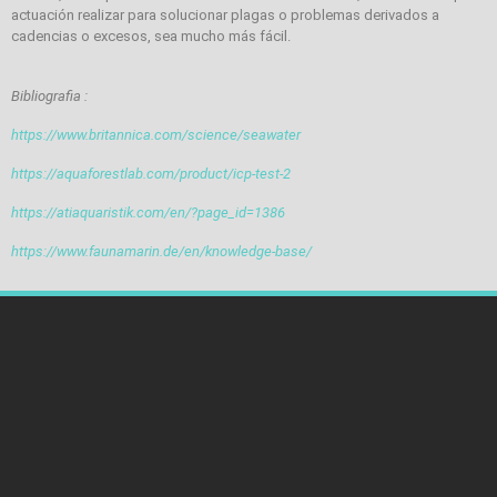
actuación realizar para solucionar plagas o problemas derivados a
cadencias o excesos, sea mucho más fácil.
Bibliografia :
https://www.britannica.com/science/seawater
https://aquaforestlab.com/product/icp-test-2
https://atiaquaristik.com/en/?page_id=1386
https://www.faunamarin.de/en/knowledge-base/