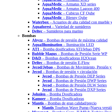
AquaMedic
– Armatus XD series
AquaMedic
– Armatus Lagoon 400
AquaMedic
– Cubicus CF Qube
AquaMedic
– Blenny Qube
Waterbox
– Acuarios de alta calidad con mueble 
Aquaforest
– Variedad de sumideros
Deltec
– Sumideros para marino
Bombas
Abyzz
– Bombas de presión de máxima calidad
AquaIllumination
– Iluminación LED
ATI
– Bomba dosificadora ATI/Jebao DP6
Bubble Magus
– Bombas de Presión Serie WP
D&D
– Bombas dosificadoras H2Ocean
Deltec
– Bombas de presión E-Flow
Jecod/Jebao
– Bombas de Movimiento, Presión y 
Jecod
– Bombas de presión y circulación
Jecod
– Bombas de Presión DEP Series
Jecod
– Bombas de Presión DWP Series
Jecod
– Bombas de Presión DLW Series
Jecod
– Bombas de Presión DXP Series
Johnlen
– Bomba Dosificadora
Kamoer
– Bomba Dosificadoras
Mantis
– Bombas de gran calidad/precio
Mantis
Tourbon Wave Pump (Nueva versió