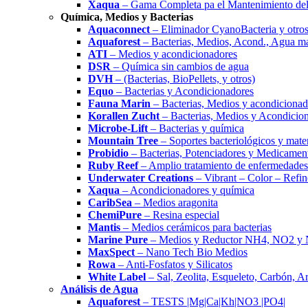
Xaqua
– Gama Completa pa el Mantenimiento del
Química, Medios y Bacterias
Aquaconnect
– Eliminador CyanoBacteria y otros
Aquaforest
– Bacterias, Medios, Acond., Agua m
ATI
– Medios y acondicionadores
DSR
– Química sin cambios de agua
DVH
– (Bacterias, BioPellets, y otros)
Equo
– Bacterias y Acondicionadores
Fauna Marin
– Bacterias, Medios y acondicionad
Korallen Zucht
– Bacterias, Medios y Acondicio
Microbe-Lift
– Bacterias y química
Mountain Tree
– Soportes bacteriológicos y materi
Probidio
– Bacterias, Potenciadores y Medicamen
Ruby Reef
– Amplio tratamiento de enfermedades
Underwater Creations
– Vibrant – Color – Refin
Xaqua
– Acondicionadores y química
CaribSea
– Medios aragonita
ChemiPure
– Resina especial
Mantis
– Medios cerámicos para bacterias
Marine Pure
– Medios y Reductor NH4, NO2 y
MaxSpect
– Nano Tech Bio Medios
Rowa
– Anti-Fosfatos y Silicatos
White Label
– Sal, Zeolita, Esqueleto, Carbón, A
Análisis de Agua
Aquaforest
– TESTS |Mg|Ca|Kh|NO3 |PO4|