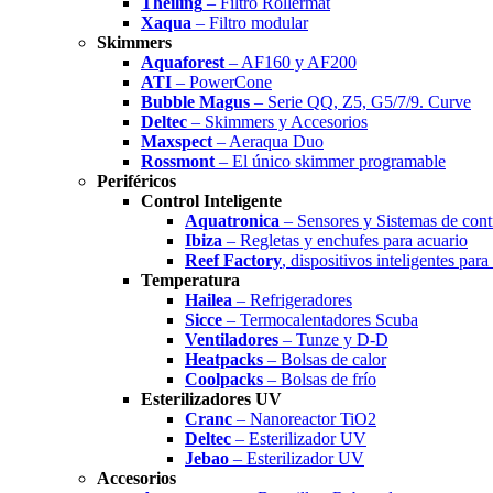
Theiling
– Filtro Rollermat
Xaqua
– Filtro modular
Skimmers
Aquaforest
– AF160 y AF200
ATI
– PowerCone
Bubble Magus
– Serie QQ, Z5, G5/7/9. Curve
Deltec
– Skimmers y Accesorios
Maxspect
– Aeraqua Duo
Rossmont
– El único skimmer programable
Periféricos
Control Inteligente
Aquatronica
– Sensores y Sistemas de cont
Ibiza
– Regletas y enchufes para acuario
Reef Factory
, dispositivos inteligentes para
Temperatura
Hailea
– Refrigeradores
Sicce
– Termocalentadores Scuba
Ventiladores
– Tunze y D-D
Heatpacks
– Bolsas de calor
Coolpacks
– Bolsas de frío
Esterilizadores UV
Cranc
– Nanoreactor TiO2
Deltec
– Esterilizador UV
Jebao
– Esterilizador UV
Accesorios