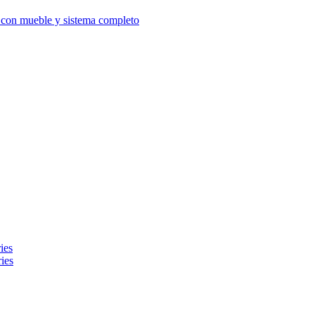
d con mueble y sistema completo
ies
ies