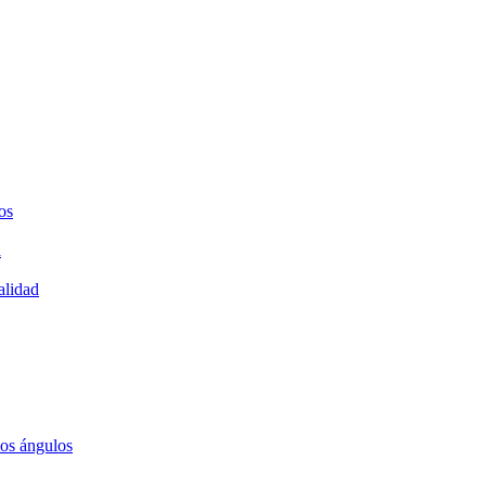
os
a
alidad
los ángulos