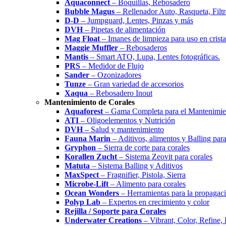
Aquaconnect
– Boquillas, Rebosadero
Bubble Magus
– Rellenador Auto, Rasqueta, Filtr
D-D
– Jumpguard, Lentes, Pinzas y más
DVH
– Pipetas de alimentación
Mag Float
– Imanes de limpieza para uso en cristal
Maggie Muffler
– Rebosaderos
Mantis
– Smart ATO, Lupa, Lentes fotográficas.
PRS
– Medidor de Flujo
Sander
– Ozonizadores
Tunze
– Gran variedad de accesorios
Xaqua
– Rebosadero Inout
Mantenimiento de Corales
Aquaforest
– Gama Completa para el Mantenimien
ATI
– Oligoelementos y Nutrición
DVH
– Salud y mantenimiento
Fauna Marin
– Aditivos, alimentos y Balling para
Gryphon
– Sierra de corte para corales
Korallen Zucht
– Sistema Zeovit para corales
Matuta
– Sistema Balling y Aditivos
MaxSpect
– Fragnifier, Pistola, Sierra
Microbe-Lift
– Alimento para corales
Ocean Wonders
– Herramientas para la propagaci
Polyp Lab
– Expertos en crecimiento y color
Rejilla / Soporte para Corales
Underwater Creations
– Vibrant, Color, Refine,