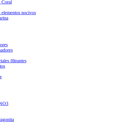
 Coral
 elementos nocivos
arina
ores
nadores
ales filtrantes
tos
e
 NO3
ragonita