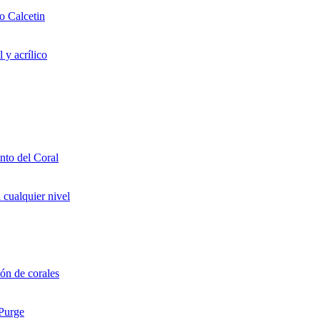
o Calcetin
 y acrílico
to del Coral
 cualquier nivel
ón de corales
 Purge