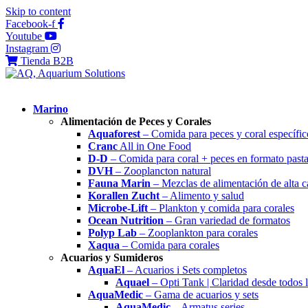
Skip to content
Facebook-f
Youtube
Instagram
Tienda B2B
Marino
Alimentación de Peces y Corales
Aquaforest
– Comida para peces y coral específic
Cranc
All in One Food
D-D
– Comida para coral + peces en formato past
DVH
– Zooplancton natural
Fauna Marin
– Mezclas de alimentación de alta c
Korallen Zucht
– Alimento y salud
Microbe-Lift
– Plankton y comida para corales
Ocean Nutrition
– Gran variedad de formatos
Polyp Lab
– Zooplankton para corales
Xaqua
– Comida para corales
Acuarios y Sumideros
AquaEl
– Acuarios i Sets completos
Aquael
– Opti Tank | Claridad desde todos 
AquaMedic
– Gama de acuarios y sets
AquaMedic
– Armatus series