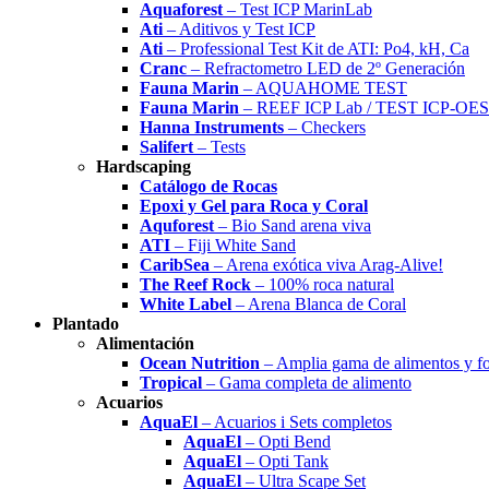
Aquaforest
– Test ICP MarinLab
Ati
– Aditivos y Test ICP
Ati
– Professional Test Kit de ATI: Po4, kH, Ca
Cranc
– Refractometro LED de 2º Generación
Fauna Marin
– AQUAHOME TEST
Fauna Marin
– REEF ICP Lab / TEST ICP-OES
Hanna Instruments
– Checkers
Salifert
– Tests
Hardscaping
Catálogo de Rocas
Epoxi y Gel para Roca y Coral
Aquforest
– Bio Sand arena viva
ATI
– Fiji White Sand
CaribSea
– Arena exótica viva Arag-Alive!
The Reef Rock
– 100% roca natural
White Label
– Arena Blanca de Coral
Plantado
Alimentación
Ocean Nutrition
– Amplia gama de alimentos y f
Tropical
– Gama completa de alimento
Acuarios
AquaEl
– Acuarios i Sets completos
AquaEl
– Opti Bend
AquaEl
– Opti Tank
AquaEl
– Ultra Scape Set