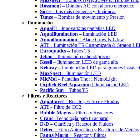
Maxspect
– Bombas Gyre, JUMP & Turbine Duo
Rossmont
– Bombas AC con ahorro energético
Sicce
– Las más pequeñas y dinámicas
Tunze
– Bombas de movimiento y Presión
Iluminación
AquaEl
– Innovadoras pantallas LED
AquaIllumination
– Iluminación LED
Aquaillumination
– Blade Grow & Glow
ATI
– Iluminación T5 Customizada & Straton L
Euroquatics
– Tubos T5
Jebao
– Iluminación calidad/precio
Kessil
– Iluminación LED de gama alta
Keloray
– Iluminación LED para grandes instalac
MaxSpect
– Iluminación LED
MicMol
– Pantallas Thor i NemoLight
Orphek Reef Aquarium
| Iluminación LED
Pacific Sun
– Tubos T5
Filtros y Reactores
Aquaforest
– Reactor, Filtro de Fluidos
ATI
– Filtro de CO2
Bubble Magus
– Filtros y Reactores
Cranc
-Tecnología para tu acuario
D-D
– ClariSea y Reactor de Fluidos
Deltec
– Filtro Automático y Reactores de Medios
Fauna Marin
– Reactor y Filtros