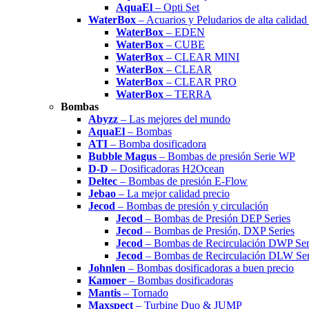
AquaEl
– Opti Set
WaterBox
– Acuarios y Peludarios de alta calida
WaterBox
– EDEN
WaterBox
– CUBE
WaterBox
– CLEAR MINI
WaterBox
– CLEAR
WaterBox
– CLEAR PRO
WaterBox
– TERRA
Bombas
Abyzz
– Las mejores del mundo
AquaEl
– Bombas
ATI
– Bomba dosificadora
Bubble Magus
– Bombas de presión Serie WP
D-D
– Dosificadoras H2Ocean
Deltec
– Bombas de presión E-Flow
Jebao
– La mejor calidad precio
Jecod
– Bombas de presión y circulación
Jecod
– Bombas de Presión DEP Series
Jecod
– Bombas de Presión, DXP Series
Jecod
– Bombas de Recirculación DWP Ser
Jecod
– Bombas de Recirculación DLW Ser
Johnlen
– Bombas dosificadoras a buen precio
Kamoer
– Bombas dosificadoras
Mantis
– Tornado
Maxspect
– Turbine Duo & JUMP