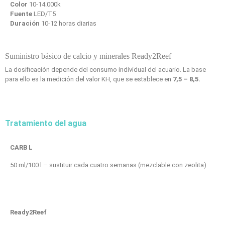
Color
10-14.000k
Fuente
LED/T5
Duración
10-12 horas diarias
Suministro básico de calcio y minerales Ready2Reef
La dosificación depende del consumo individual del acuario. La base
para ello es la medición del valor KH, que se establece en
7,5 – 8,5.
Tratamiento del agua
CARB L
50 ml/100 l – sustituir cada cuatro semanas (mezclable con zeolita)
Ready2Reef