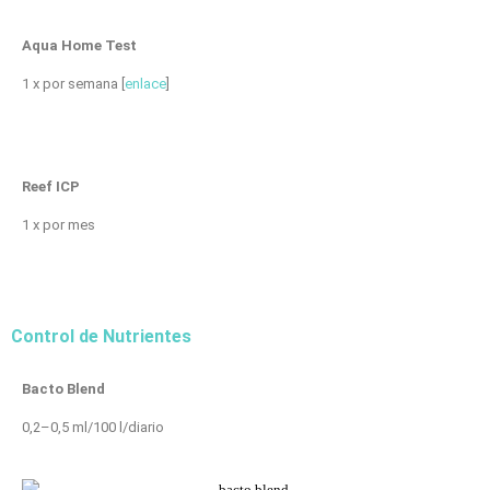
Aqua Home Test
1 x por semana [
enlace
]
Reef ICP
1 x por mes
Control de Nutrientes
Bacto Blend
0,2–0,5 ml/100 l/diario