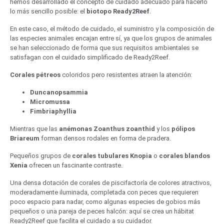
hemos desarrollado el concepto de cuidado adecuado para hacerlo
lo más sencillo posible: el
biotopo Ready2Reef
.
En este caso, el método de cuidado, el suministro y la composición de
las especies animales encajan entre sí, ya que los grupos de animales
se han seleccionado de forma que sus requisitos ambientales se
satisfagan con el cuidado simplificado de Ready2Reef.
Corales
pétreos
coloridos pero resistentes atraen la atención:
Duncanopsammia
Micromussa
Fimbriaphyllia
Mientras que las
anémonas
Zoanthus
zoanthid
y los
pólipos
Briareum
forman densos rodales en forma de pradera.
Pequeños grupos de
corales
tubulares
Knopia
o
corales
blandos
Xenia
ofrecen un fascinante contraste.
Una densa dotación de corales de piscifactoría de colores atractivos,
moderadamente iluminada, completada con peces que requieren
poco espacio para nadar, como algunas especies de gobios más
pequeños o una pareja de peces halcón: aquí se crea un hábitat
Ready2Reef que facilita el cuidado a su cuidador.