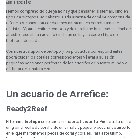
arrecife
Hemos comprendido que ya no hay que pensar en sistemas, sino en
tipos de biotopos, en hábitats. Cada arrecife de coral se compone de
diferentes zonas con condiciones ambientales completamente
distintas. Y para sentirse cómodo y desarrollarse bien, cada animal de
arrecife necesita un acuario en el que se haya creado el tipo de
biotopo adecuado.
Con nuestros tipos de biotopo y los productos correspondientes,
podrá cuidar los corales correspondientes y llevar a su salón
pequeñas secciones perfectas de los arrecifes de nuestro mundo y
disfrutar de la naturaleza.
Un acuario de Arrefice:
Ready2Reef
El término
biotopo
se refiere a un
hábitat
distinto
. Puede tratarse de
un gran arrecife de coral o de un simple y pequeño acuario de arrecife
en el que mantenemos peces de coral y corales. Para este último,